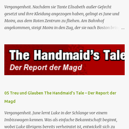
Gelegenheit, mit Castillo unter vier Augen zu sprechen, ...
Vergangenheit. Nachdem sie Tante Elisabeth außer Gefecht
gesetzt und ihre Kleidung angezogen haben, gelingt es June und
Moira, aus dem Roten Zentrum zu fliehen. Am Bahnhof
angekommen, steigt Moira in den Zug, der sie nach Boston bringen
wird, kann jedoch June nicht retten, die von den Wachen gefangen
genommen und zurück ins Rote Zentrum gebracht wird, wo Tante
Elisabeth sie mit der Peitsche bestraft. Gegenwart. June ist seit
dreizehn Tagen in ihrem Zimmer eingesperrt und entdeckt im
Kleiderschrank die Inschrift „Nolite te bastardes carborundorum”,
die wahrscheinlich von der Magd Difred hinterlassen wurde, die
vor ihr dort war. In Erwartung der Zeremonie bringt Serena June
zum Gynäkologen, der sich bereit erklärt, sie zu schwängern, da
Fred unfruchtbar ist und nur sie für eine ausbleibende
05 Treu und Glauben The Handmaid’s Tale – Der Report der
Schwangerschaft verantwortlich gemacht würde. June lehnt ab,
Magd
auch wenn dies das Scheitern der Zeremonie bedeutet. Während
des versprochenen Scrabble-Spiels fragt June Fred nach der
Vergangenheit. June lernt Luke in der Schlange vor einem
Bedeutung des lat...
Imbisswagen kennen. Was als einfache Bekanntschaft beginnt,
wobei Luke übrigens bereits verheiratet ist, entwickelt sich zu