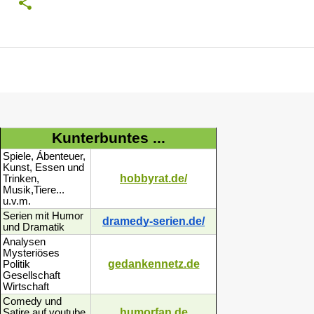
Kunterbuntes ...
Spiele, Ábenteuer,
Kunst, Essen und
hobbyrat.de/
Trinken,
Musik,Tiere...
u.v.m.
Serien mit Humor
dramedy-serien.de/
und Dramatik
Analysen
Mysteriöses
gedankennetz.de
Politik
Gesellschaft
Wirtschaft
Comedy und
humorfan.de
Satire auf youtube,