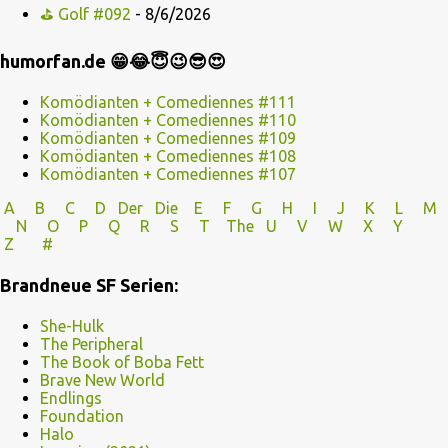
⛳ Golf #092
- 8/6/2026
humorfan.de 😁😂😇😉😎😍
Komödianten + Comediennes #111
Komödianten + Comediennes #110
Komödianten + Comediennes #109
Komödianten + Comediennes #108
Komödianten + Comediennes #107
A
B
C
D
Der
Die
E
F
G
H
I J
K
L
M
N
O
P Q
R
S
T
The
U V
W X Y
Z
#
Brandneue SF Serien:
She-Hulk
The Peripheral
The Book of Boba Fett
Brave New World
Endlings
Foundation
Halo