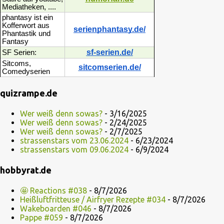
Mediatheken, ....
phantasy ist ein
Kofferwort aus
serienphantasy.de/
Phantastik und
Fantasy
sf-serien.de/
SF Serien:
Sitcoms,
sitcomserien.de/
Comedyserien
quizrampe.de
Wer weiß denn sowas?
- 3/16/2025
Wer weiß denn sowas?
- 2/24/2025
Wer weiß denn sowas?
- 2/7/2025
strassenstars vom 23.06.2024
- 6/23/2024
strassenstars vom 09.06.2024
- 6/9/2024
hobbyrat.de
🤩 Reactions #038
- 8/7/2026
Heißluftfritteuse / Airfryer Rezepte #034
- 8/7/2026
Wakeboarden #046
- 8/7/2026
Pappe #059
- 8/7/2026