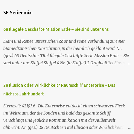
SF Serienmix:
68 Illegale Geschäfte Mission Erde – Sie sind unter uns
Liam und Renee untersuchen Zo'or und seine Verbindung zu einer
biomedizinischen Einrichtung, in der heimlich geklont wird. Nr.
(ges.) 68 Deutscher Titel Illegale Geschäfte Serie Mission Erde – Sie
sind unter uns Staffel Staffel 4 Nr. (in Staffel) 2 Original­titel Sins of
the Father Regie Will Dixon Drehbuch Robin Bernheim Erstaus­
strahlung USA 9. Okt. 2000 Deutsch­sprachige Erstaus­strahlung (D)
25. Sep. 2001 Es kommt eine außerirdische Rasse, die Taelons oder
28 Illusion oder Wirklichkeit? Raumschiff Enterprise – Das
Gefährten genannt wird, auf die Erde. Sie bieten den Menschen auf
nächste Jahrhundert
der Erde Technologien an, mit denen sie Krankheiten und
Hungersnöte eindämmen, Umweltprobleme lösen und Konflikte
Sternzeit: 42193.6 Die Enterprise entdeckt einen schwarzen Fleck
beenden können. Im Gegenzug verlangen sie, dass man sie auf der
im Weltraum, der die Sonden und bald das gesamte Schiff
Erde leben lässt. Doch eine Gruppe von Erdlingen, die an der
verschlingt und jegliche Kommunikation mit der Außenwelt
Freundlichkeit der Taelons zweifelt, organisiert eine
abbricht. Nr. (ges.) 28 Deutscher Titel Illusion oder Wirklichkeit?