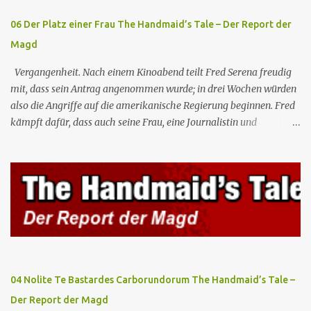
Gelegenheit, mit Castillo unter vier Augen zu sprechen, ...
06 Der Platz einer Frau The Handmaid’s Tale – Der Report der
Magd
Vergangenheit. Nach einem Kinoabend teilt Fred Serena freudig
mit, dass sein Antrag angenommen wurde; in drei Wochen würden
also die Angriffe auf die amerikanische Regierung beginnen. Fred
kämpft dafür, dass auch seine Frau, eine Journalistin und
konservative Intellektuelle, an den Sitzungen des Rates teilnehmen
kann, aber die anderen zukünftigen Kommandanten lehnen die
Teilnahme von Frauen weiterhin entschieden ab. Gegenwart. Die
Waterfords beherbergen eine Delegation aus Mexiko, um ein für
Gilead lebenswichtiges Handelsabkommen zu unterzeichnen.
Botschafterin Castillo konfrontiert Serena mit ihrem Buch „Der
Platz einer Frau”, das als Manifest von Gilead gilt und einen
„häuslichen Feminismus” für eine Gesellschaft postuliert, deren
oberstes Gut die Fortpflanzung ist. June und andere Mägde werden
04 Nolite Te Bastardes Carborundorum The Handmaid’s Tale –
zum Staatsbankett mit der mexikanischen Regierung eingeladen,
Der Report der Magd
wo Serena stolz die „Kinder von Gilead” vorstellt. June nutzt die