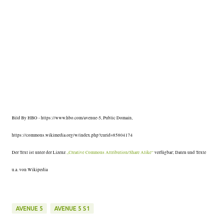
Bild By HBO - https://www.hbo.com/avenue-5, Public Domain,
https://commons.wikimedia.org/w/index.php?curid=85804174
Der Text ist unter der Lizenz
„Creative Commons Attribution/Share Alike“
verfügbar; Daten und Texte
u.a. von Wikipedia
AVENUE 5
AVENUE 5 S1