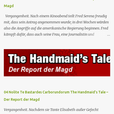
Magd
Vergangenheit. Nach einem Kinoabend teilt Fred Serena freudig
mit, dass sein Antrag angenommen wurde; in drei Wochen würden
also die Angriffe auf die amerikanische Regierung beginnen. Fred
kämpft dafür, dass auch seine Frau, eine Journalistin und
konservative Intellektuelle, an den Sitzungen des Rates teilnehmen
kann, aber die anderen zukünftigen Kommandanten lehnen die
Teilnahme von Frauen weiterhin entschieden ab. Gegenwart. Die
Waterfords beherbergen eine Delegation aus Mexiko, um ein für
Gilead lebenswichtiges Handelsabkommen zu unterzeichnen.
Botschafterin Castillo konfrontiert Serena mit ihrem Buch „Der
Platz einer Frau”, das als Manifest von Gilead gilt und einen
„häuslichen Feminismus” für eine Gesellschaft postuliert, deren
oberstes Gut die Fortpflanzung ist. June und andere Mägde werden
04 Nolite Te Bastardes Carborundorum The Handmaid’s Tale –
zum Staatsbankett mit der mexikanischen Regierung eingeladen,
Der Report der Magd
wo Serena stolz die „Kinder von Gilead” vorstellt. June nutzt die
Gelegenheit, mit Castillo unter vier Augen zu sprechen, ...
Vergangenheit. Nachdem sie Tante Elisabeth außer Gefecht