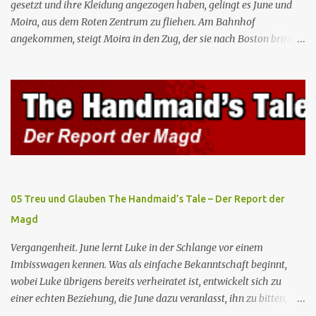
gesetzt und ihre Kleidung angezogen haben, gelingt es June und
Moira, aus dem Roten Zentrum zu fliehen. Am Bahnhof
angekommen, steigt Moira in den Zug, der sie nach Boston bringen
wird, kann jedoch June nicht retten, die von den Wachen gefangen
genommen und zurück ins Rote Zentrum gebracht wird, wo Tante
Elisabeth sie mit der Peitsche bestraft. Gegenwart. June ist seit
dreizehn Tagen in ihrem Zimmer eingesperrt und entdeckt im
Kleiderschrank die Inschrift „Nolite te bastardes carborundorum”,
die wahrscheinlich von der Magd Difred hinterlassen wurde, die
vor ihr dort war. In Erwartung der Zeremonie bringt Serena June
zum Gynäkologen, der sich bereit erklärt, sie zu schwängern, da
Fred unfruchtbar ist und nur sie für eine ausbleibende
05 Treu und Glauben The Handmaid’s Tale – Der Report der
Schwangerschaft verantwortlich gemacht würde. June lehnt ab,
Magd
auch wenn dies das Scheitern der Zeremonie bedeutet. Während
des versprochenen Scrabble-Spiels fragt June Fred nach der
Vergangenheit. June lernt Luke in der Schlange vor einem
Bedeutung des lat...
Imbisswagen kennen. Was als einfache Bekanntschaft beginnt,
wobei Luke übrigens bereits verheiratet ist, entwickelt sich zu
einer echten Beziehung, die June dazu veranlasst, ihn zu bitten,
seine Frau zu verlassen. Gegenwart. Serena weiß um Freds