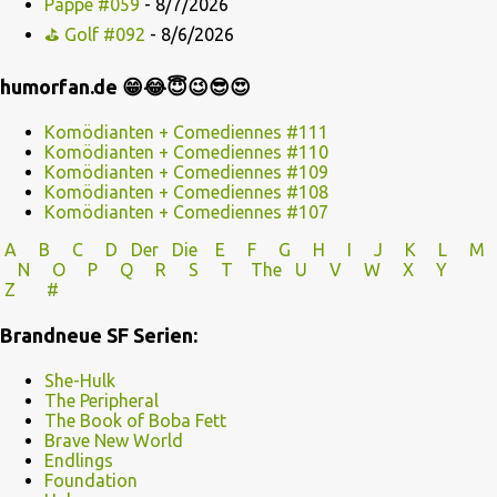
Pappe #059
- 8/7/2026
⛳ Golf #092
- 8/6/2026
humorfan.de 😁😂😇😉😎😍
Komödianten + Comediennes #111
Komödianten + Comediennes #110
Komödianten + Comediennes #109
Komödianten + Comediennes #108
Komödianten + Comediennes #107
A
B
C
D
Der
Die
E
F
G
H
I J
K
L
M
N
O
P Q
R
S
T
The
U V
W X Y
Z
#
Brandneue SF Serien:
She-Hulk
The Peripheral
The Book of Boba Fett
Brave New World
Endlings
Foundation