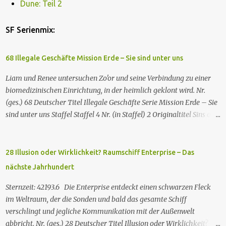
Dune: Teil 2
SF Serienmix:
68 Illegale Geschäfte Mission Erde – Sie sind unter uns
Liam und Renee untersuchen Zo'or und seine Verbindung zu einer
biomedizinischen Einrichtung, in der heimlich geklont wird. Nr.
(ges.) 68 Deutscher Titel Illegale Geschäfte Serie Mission Erde – Sie
sind unter uns Staffel Staffel 4 Nr. (in Staffel) 2 Original­titel Sins of
the Father Regie Will Dixon Drehbuch Robin Bernheim Erstaus­
strahlung USA 9. Okt. 2000 Deutsch­sprachige Erstaus­strahlung (D)
25. Sep. 2001 Es kommt eine außerirdische Rasse, die Taelons oder
28 Illusion oder Wirklichkeit? Raumschiff Enterprise – Das
Gefährten genannt wird, auf die Erde. Sie bieten den Menschen auf
nächste Jahrhundert
der Erde Technologien an, mit denen sie Krankheiten und
Hungersnöte eindämmen, Umweltprobleme lösen und Konflikte
Sternzeit: 42193.6 Die Enterprise entdeckt einen schwarzen Fleck
beenden können. Im Gegenzug verlangen sie, dass man sie auf der
im Weltraum, der die Sonden und bald das gesamte Schiff
Erde leben lässt. Doch eine Gruppe von Erdlingen, die an der
verschlingt und jegliche Kommunikation mit der Außenwelt
Freundlichkeit der Taelons zweifelt, organisiert eine
abbricht. Nr. (ges.) 28 Deutscher Titel Illusion oder Wirklichkeit?