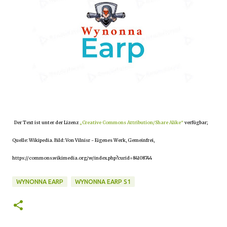
Der Text ist unter der Lizenz
„Creative Commons Attribution/Share Alike“
verfügbar;
Quelle: Wikipedia. Bild: Von Vilnisr - Eigenes Werk, Gemeinfrei,
https://commons.wikimedia.org/w/index.php?curid=84108744
WYNONNA EARP
WYNONNA EARP S1