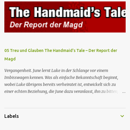
Elisabeth sie mit der Peitsche bestraft. Gegenwart. June ist seit
dreizehn Tagen in ihrem Zimmer eingesperrt und entdeckt im
Kleiderschrank die Inschrift „Nolite te bastardes carborundorum”,
die wahrscheinlich von der Magd Difred hinterlassen wurde, die
vor ihr dort war. In Erwartung der Zeremonie bringt Serena June
zum Gynäkologen, der sich bereit erklärt, sie zu schwängern, da
Fred unfruchtbar ist und nur sie für eine ausbleibende
05 Treu und Glauben The Handmaid’s Tale – Der Report der
Schwangerschaft verantwortlich gemacht würde. June lehnt ab,
Magd
auch wenn dies das Scheitern der Zeremonie bedeutet. Während
des versprochenen Scrabble-Spiels fragt June Fred nach der
Vergangenheit. June lernt Luke in der Schlange vor einem
Bedeutung des lat...
Imbisswagen kennen. Was als einfache Bekanntschaft beginnt,
wobei Luke übrigens bereits verheiratet ist, entwickelt sich zu
einer echten Beziehung, die June dazu veranlasst, ihn zu bitten,
seine Frau zu verlassen. Gegenwart. Serena weiß um Freds
Unfruchtbarkeit und beschließt daher, dass June heimlich von Nick
schwanger werden soll. Im Supermarkt trifft June auf Emily, die
Labels
aus dem Exil zurückgekehrt ist und nun die Magd Distephen ist.
June trifft sich mit Nick in seiner Hütte, unterzieht sich jedoch der