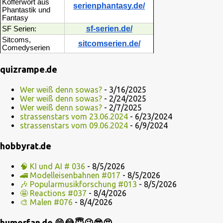
Kofferwort aus
serienphantasy.de/
Phantastik und
Fantasy
sf-serien.de/
SF Serien:
Sitcoms,
sitcomserien.de/
Comedyserien
quizrampe.de
Wer weiß denn sowas?
- 3/16/2025
Wer weiß denn sowas?
- 2/24/2025
Wer weiß denn sowas?
- 2/7/2025
strassenstars vom 23.06.2024
- 6/23/2024
strassenstars vom 09.06.2024
- 6/9/2024
hobbyrat.de
🧠 KI und AI # 036
- 8/5/2026
🚄 Modelleisenbahnen #017
- 8/5/2026
🎶 Popularmusikforschung #013
- 8/5/2026
🤩 Reactions #037
- 8/4/2026
🎨 Malen #076
- 8/4/2026
humorfan.de 😁😂😇😉😎😍