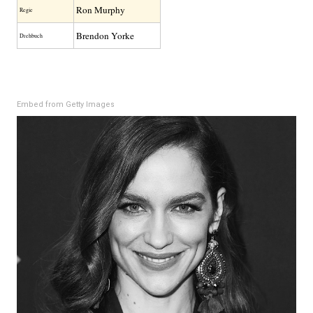
Ron Murphy
Regie
Brendon Yorke
Drehbuch
Embed from Getty Images