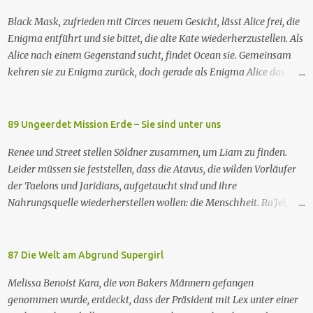
1988 Deutsch­sprachige Erstaus­strahlung (ZDF) 20. Apr. 1991
Black Mask, zufrieden mit Circes neuem Gesicht, lässt Alice frei, die
Deutschsprachige Erstausstrahlung der HD-restaurierten Fassung
Enigma entführt und sie bittet, die alte Kate wiederherzustellen. Als
im Pay-TV (Syfy) 17. Jan. 2013 Raumschiff Enterprise – Das nächste
Alice nach einem Gegenstand sucht, findet Ocean sie. Gemeinsam
Jahrhundert spielt im 24. Jahrhundert und erzählt von den
kehren sie zu Enigma zurück, doch gerade als Enigma Alice das
Missionen der Besatzung des Sternenflottenraumschiffs Enterprise-
Passwort verraten will, um Kates Hypnose zu brechen, tötet Ocean
D. Zu den Missionen gehören das Erforschen von fremden Kulturen
Enigma und sagt Alice, dass sie Kate besser nicht zurückhaben
und von Phänomenen im All, die Vermittlung und Schlichtung bei
wolle. Währenddessen nehmen zwei GCPd-Beamte Ryan und Luke
89 Ungeerdet Mission Erde – Sie sind unter uns
sozialen und interkulturellen Konflikten und die Hilfe bei
in einem Club fest. Als Sophie die gleichen weißen, rassistischen
technischen Problemen. Mitunter geht es au...
Renee und Street stellen Söldner zusammen, um Liam zu finden.
Polizisten zur Rede stellt, wird auch sie verhaftet. Die drei treffen
Leider müssen sie feststellen, dass die Atavus, die wilden Vorläufer
auf einen Gefangenen namens Eli. Imani besorgt sich einen Anwalt,
der Taelons und Jaridians, aufgetaucht sind und ihre
um sie rauszuholen. Inzwischen hat das neue Snakebite viele
Nahrungsquelle wiederherstellen wollen: die Menschheit. Ra'Jel, der
Drogenabhängige in fleischfressende Monster verwandelt. Ein
erste - und nun letzte - Taelon, ist ebenfalls zurückgekehrt und
Opfer findet Marys Klinik, in der sich Jacob erholt hat, hilft Mary
informiert Renee, dass der Endkonflikt der Menschheit bevorsteht:
mit den Opfern und gesteht seine Abhängigkeit von dem Gift. Mary
Es war Liams Aufgabe, die Menschheit in diesen Konflikt
87 Die Welt am Abgrund Supergirl
gelingt es, ein Heilmittel herzustellen, aber Batwoman müsste
hineinzuführen, und Renees Aufgabe, sie wieder herauszuholen. In
jedem Opfer eine Spritze geben, ...
Melissa Benoist Kara, die von Bakers Männern gefangen
der Zwischenzeit will die Atlantische Nationale Allianz die
genommen wurde, entdeckt, dass der Präsident mit Lex unter einer
Technologie des Mutterschiffs bergen, muss sich aber mit dem