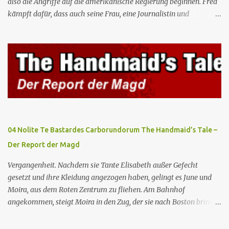
also die Angriffe auf die amerikanische Regierung beginnen. Fred
kämpft dafür, dass auch seine Frau, eine Journalistin und
konservative Intellektuelle, an den Sitzungen des Rates teilnehmen
kann, aber die anderen zukünftigen Kommandanten lehnen die
Teilnahme von Frauen weiterhin entschieden ab. Gegenwart. Die
Waterfords beherbergen eine Delegation aus Mexiko, um ein für
Gilead lebenswichtiges Handelsabkommen zu unterzeichnen.
Botschafterin Castillo konfrontiert Serena mit ihrem Buch „Der
Platz einer Frau”, das als Manifest von Gilead gilt und einen
„häuslichen Feminismus” für eine Gesellschaft postuliert, deren
oberstes Gut die Fortpflanzung ist. June und andere Mägde werden
04 Nolite Te Bastardes Carborundorum The Handmaid’s Tale –
zum Staatsbankett mit der mexikanischen Regierung eingeladen,
Der Report der Magd
wo Serena stolz die „Kinder von Gilead” vorstellt. June nutzt die
Gelegenheit, mit Castillo unter vier Augen zu sprechen, ...
Vergangenheit. Nachdem sie Tante Elisabeth außer Gefecht
gesetzt und ihre Kleidung angezogen haben, gelingt es June und
Moira, aus dem Roten Zentrum zu fliehen. Am Bahnhof
angekommen, steigt Moira in den Zug, der sie nach Boston bringen
wird, kann jedoch June nicht retten, die von den Wachen gefangen
genommen und zurück ins Rote Zentrum gebracht wird, wo Tante