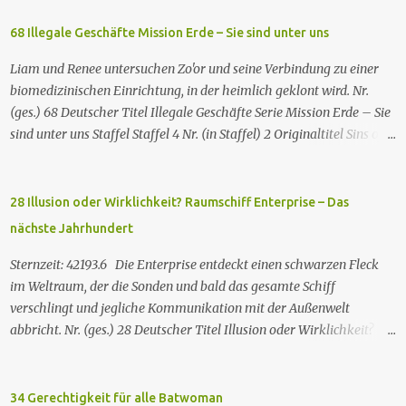
68 Illegale Geschäfte Mission Erde – Sie sind unter uns
Liam und Renee untersuchen Zo'or und seine Verbindung zu einer
biomedizinischen Einrichtung, in der heimlich geklont wird. Nr.
(ges.) 68 Deutscher Titel Illegale Geschäfte Serie Mission Erde – Sie
sind unter uns Staffel Staffel 4 Nr. (in Staffel) 2 Original­titel Sins of
the Father Regie Will Dixon Drehbuch Robin Bernheim Erstaus­
strahlung USA 9. Okt. 2000 Deutsch­sprachige Erstaus­strahlung (D)
25. Sep. 2001 Es kommt eine außerirdische Rasse, die Taelons oder
28 Illusion oder Wirklichkeit? Raumschiff Enterprise – Das
Gefährten genannt wird, auf die Erde. Sie bieten den Menschen auf
nächste Jahrhundert
der Erde Technologien an, mit denen sie Krankheiten und
Hungersnöte eindämmen, Umweltprobleme lösen und Konflikte
Sternzeit: 42193.6 Die Enterprise entdeckt einen schwarzen Fleck
beenden können. Im Gegenzug verlangen sie, dass man sie auf der
im Weltraum, der die Sonden und bald das gesamte Schiff
Erde leben lässt. Doch eine Gruppe von Erdlingen, die an der
verschlingt und jegliche Kommunikation mit der Außenwelt
Freundlichkeit der Taelons zweifelt, organisiert eine
abbricht. Nr. (ges.) 28 Deutscher Titel Illusion oder Wirklichkeit?
Widerstandsbewegung, um ihre wahren Absichten zu entlarven.
Serie Raumschiff Enterprise – Das nächste Jahrhundert Staffel
Wir entdecken eine Verbindung zwischen den beiden Spezies und
Staffel 2 Nr. (St.) 2 Original­titel Where Silence Has Lease Regie
verstehen nach und nach, dass jede Spezies die...
Winrich Kolbe Buch Jack B. Sowards Erstaus­strahlung USA 26. Nov.
34 Gerechtigkeit für alle Batwoman