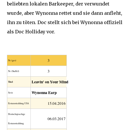
beliebten lokalen Barkeeper, der verwundet
wurde, aber Wynonna rettet und sie dann anfleht,
ihn zu töten. Doc stellt sich bei Wynonna offiziell
als Doc Holliday vor.
3
Nr (ges)
3
Nr (Staffel)
Leavin' on Your Mind
Titel
Wynonna Earp
Serie
15.04.2016
Erstausstrahlung USA
Deutschsprachige
06.03.2017
Erstausstrahlung