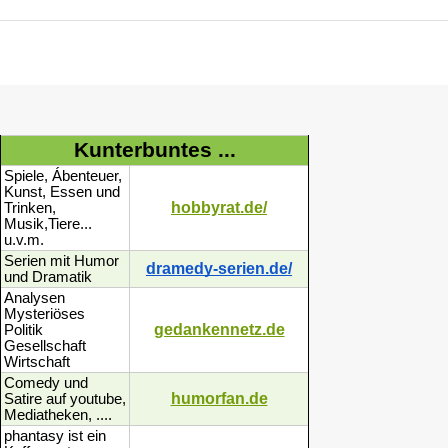
Kunterbuntes ...
Spiele, Ábenteuer,
Kunst, Essen und
hobbyrat.de/
Trinken,
Musik,Tiere...
u.v.m.
Serien mit Humor
dramedy-serien.de/
und Dramatik
Analysen
Mysteriöses
gedankennetz.de
Politik
Gesellschaft
Wirtschaft
Comedy und
humorfan.de
Satire auf youtube,
Mediatheken, ....
phantasy ist ein