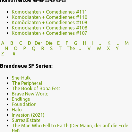
Komödianten + Comediennes #111
Komödianten + Comediennes #110
Komödianten + Comediennes #109
Komödianten + Comediennes #108
Komödianten + Comediennes #107
A
B
C
D
Der
Die
E
F
G
H
I J
K
L
M
N
O
P Q
R
S
T
The
U V
W X Y
Z
#
Brandneue SF Serien:
She-Hulk
The Peripheral
The Book of Boba Fett
Brave New World
Endlings
Foundation
Halo
Invasion (2021)
SurrealEstate
The Man Who Fell to Earth (Der Mann, der auf die Erde
fiel)