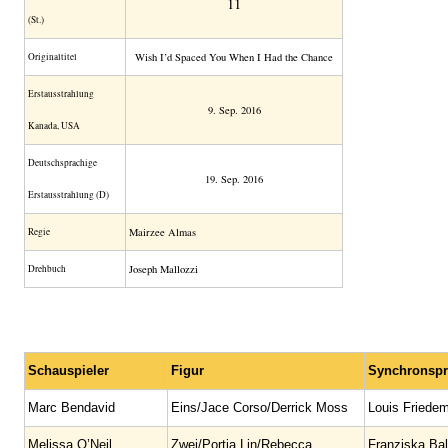
11
(St.)
Original­titel
Wish I’d Spaced You When I Had the Chance
Erstaus­strahlung
9. Sep. 2016
Kanada, USA
Deutsch­sprachige
19. Sep. 2016
Erstaus­strahlung (D)
Regie
Mairzee Almas
Drehbuch
Joseph Mallozzi
Schauspieler
Figur
Synchronspr
Marc Bendavid
Eins/Jace Corso/Derrick Moss
Louis Friede
Melissa O’Neil
Zwei/Portia Lin/Rebecca
Franziska Bal