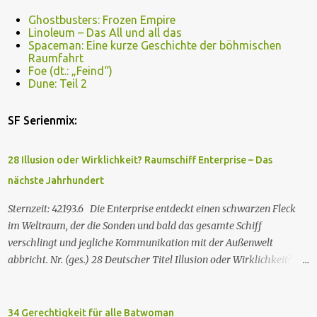
Ghostbusters: Frozen Empire
Linoleum – Das All und all das
Spaceman: Eine kurze Geschichte der böhmischen
Raumfahrt
Foe (dt.: „Feind“)
Dune: Teil 2
SF Serienmix:
28 Illusion oder Wirklichkeit? Raumschiff Enterprise – Das
nächste Jahrhundert
Sternzeit: 42193.6 Die Enterprise entdeckt einen schwarzen Fleck
im Weltraum, der die Sonden und bald das gesamte Schiff
verschlingt und jegliche Kommunikation mit der Außenwelt
abbricht. Nr. (ges.) 28 Deutscher Titel Illusion oder Wirklichkeit?
Serie Raumschiff Enterprise – Das nächste Jahrhundert Staffel
Staffel 2 Nr. (St.) 2 Original­titel Where Silence Has Lease Regie
Winrich Kolbe Buch Jack B. Sowards Erstaus­strahlung USA 26. Nov.
34 Gerechtigkeit für alle Batwoman