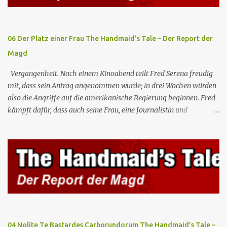
heranzukommen, und dank einer Vision von Dreamer entdecken
sie, dass diese in einer Einrichtung von Amertek gefangen gehalten
werden, von wo aus sie durch ein ...
06 Der Platz einer Frau The Handmaid’s Tale – Der Report der
Magd
Vergangenheit. Nach einem Kinoabend teilt Fred Serena freudig
mit, dass sein Antrag angenommen wurde; in drei Wochen würden
also die Angriffe auf die amerikanische Regierung beginnen. Fred
kämpft dafür, dass auch seine Frau, eine Journalistin und
konservative Intellektuelle, an den Sitzungen des Rates teilnehmen
kann, aber die anderen zukünftigen Kommandanten lehnen die
Teilnahme von Frauen weiterhin entschieden ab. Gegenwart. Die
Waterfords beherbergen eine Delegation aus Mexiko, um ein für
Gilead lebenswichtiges Handelsabkommen zu unterzeichnen.
Botschafterin Castillo konfrontiert Serena mit ihrem Buch „Der
Platz einer Frau”, das als Manifest von Gilead gilt und einen
„häuslichen Feminismus” für eine Gesellschaft postuliert, deren
oberstes Gut die Fortpflanzung ist. June und andere Mägde werden
04 Nolite Te Bastardes Carborundorum The Handmaid’s Tale –