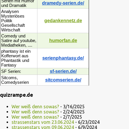
Serien mit Humor
dramedy-serien.de/
und Dramatik
Analysen
Mysteriöses
gedankennetz.de
Politik
Gesellschaft
Wirtschaft
Comedy und
humorfan.de
Satire auf youtube,
Mediatheken, ....
phantasy ist ein
Kofferwort aus
serienphantasy.de/
Phantastik und
Fantasy
sf-serien.de/
SF Serien:
Sitcoms,
sitcomserien.de/
Comedyserien
quizrampe.de
Wer weiß denn sowas?
- 3/16/2025
Wer weiß denn sowas?
- 2/24/2025
Wer weiß denn sowas?
- 2/7/2025
strassenstars vom 23.06.2024
- 6/23/2024
strassenstars vom 09.06.2024
- 6/9/2024