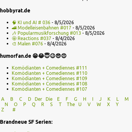
hobbyrat.de
🧠 KI und AI # 036
- 8/5/2026
🚄 Modelleisenbahnen #017
- 8/5/2026
🎶 Popularmusikforschung #013
- 8/5/2026
🤩 Reactions #037
- 8/4/2026
🎨 Malen #076
- 8/4/2026
humorfan.de 😁😂😇😉😎😍
Komödianten + Comediennes #111
Komödianten + Comediennes #110
Komödianten + Comediennes #109
Komödianten + Comediennes #108
Komödianten + Comediennes #107
A
B
C
D
Der
Die
E
F
G
H
I J
K
L
M
N
O
P Q
R
S
T
The
U V
W X Y
Z
#
Brandneue SF Serien: