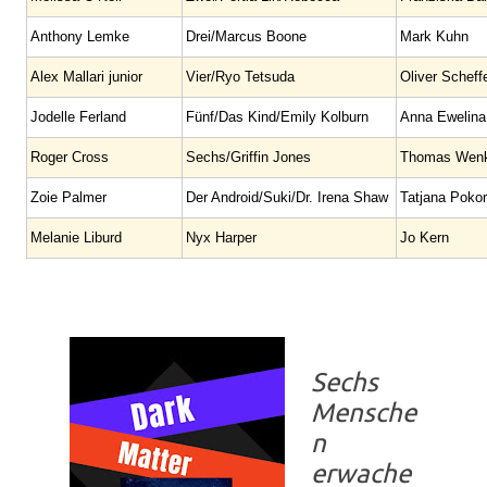
Anthony Lemke
Drei/Marcus Boone
Mark Kuhn
Alex Mallari junior
Vier/Ryo Tetsuda
Oliver Scheff
Jodelle Ferland
Fünf/Das Kind/Emily Kolburn
Anna Ewelina
Roger Cross
Sechs/Griffin Jones
Thomas Wen
Zoie Palmer
Der Android/Suki/Dr. Irena Shaw
Tatjana Poko
Melanie Liburd
Nyx Harper
Jo Kern
Sechs
Mensche
n
erwache