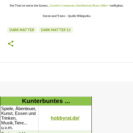
Der Text ist unter der Lizenz
„Creative Commons Attribution/Share Alike“
verfügbar;
Daten und Texte - Quelle Wikipedia
DARK MATTER
DARK MATTER S2
Kunterbuntes ...
Spiele, Ábenteuer,
Kunst, Essen und
hobbyrat.de/
Trinken,
Musik,Tiere...
u.v.m.