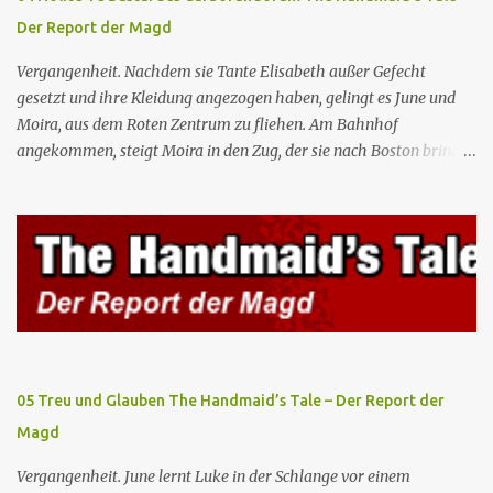
zum Staatsbankett mit der mexikanischen Regierung eingeladen,
Der Report der Magd
wo Serena stolz die „Kinder von Gilead” vorstellt. June nutzt die
Gelegenheit, mit Castillo unter vier Augen zu sprechen, ...
Vergangenheit. Nachdem sie Tante Elisabeth außer Gefecht
gesetzt und ihre Kleidung angezogen haben, gelingt es June und
Moira, aus dem Roten Zentrum zu fliehen. Am Bahnhof
angekommen, steigt Moira in den Zug, der sie nach Boston bringen
wird, kann jedoch June nicht retten, die von den Wachen gefangen
genommen und zurück ins Rote Zentrum gebracht wird, wo Tante
Elisabeth sie mit der Peitsche bestraft. Gegenwart. June ist seit
dreizehn Tagen in ihrem Zimmer eingesperrt und entdeckt im
Kleiderschrank die Inschrift „Nolite te bastardes carborundorum”,
die wahrscheinlich von der Magd Difred hinterlassen wurde, die
vor ihr dort war. In Erwartung der Zeremonie bringt Serena June
zum Gynäkologen, der sich bereit erklärt, sie zu schwängern, da
Fred unfruchtbar ist und nur sie für eine ausbleibende
05 Treu und Glauben The Handmaid’s Tale – Der Report der
Schwangerschaft verantwortlich gemacht würde. June lehnt ab,
Magd
auch wenn dies das Scheitern der Zeremonie bedeutet. Während
des versprochenen Scrabble-Spiels fragt June Fred nach der
Vergangenheit. June lernt Luke in der Schlange vor einem