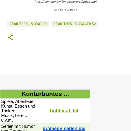
https://commons.wikimedia.org/w/index.php?
curid=16098931
STAR TREK - VOYAGER
STAR TREK - VOYAGER S2
Kunterbuntes ...
Spiele, Ábenteuer,
Kunst, Essen und
hobbyrat.de/
Trinken,
Musik,Tiere...
u.v.m.
Serien mit Humor
dramedy-serien.de/