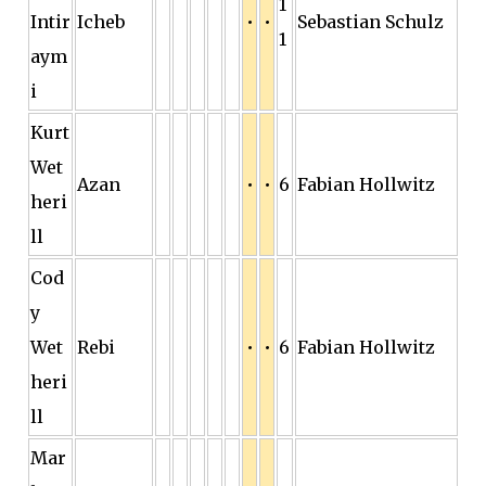
1
Intir
Icheb
•
•
Sebastian Schulz
1
aym
i
Kurt
Wet
Azan
•
•
6
Fabian Hollwitz
heri
ll
Cod
y
Wet
Rebi
•
•
6
Fabian Hollwitz
heri
ll
Mar