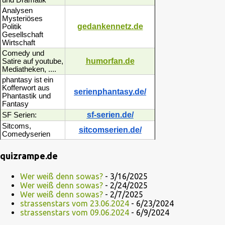
und Dramatik
Analysen
Mysteriöses
gedankennetz.de
Politik
Gesellschaft
Wirtschaft
Comedy und
humorfan.de
Satire auf youtube,
Mediatheken, ....
phantasy ist ein
Kofferwort aus
serienphantasy.de/
Phantastik und
Fantasy
sf-serien.de/
SF Serien:
Sitcoms,
sitcomserien.de/
Comedyserien
quizrampe.de
Wer weiß denn sowas?
- 3/16/2025
Wer weiß denn sowas?
- 2/24/2025
Wer weiß denn sowas?
- 2/7/2025
strassenstars vom 23.06.2024
- 6/23/2024
strassenstars vom 09.06.2024
- 6/9/2024