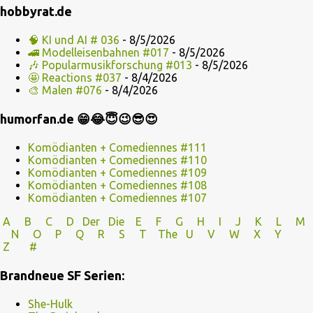
hobbyrat.de
🧠 KI und AI # 036
- 8/5/2026
🚄 Modelleisenbahnen #017
- 8/5/2026
🎶 Popularmusikforschung #013
- 8/5/2026
🤩 Reactions #037
- 8/4/2026
🎨 Malen #076
- 8/4/2026
humorfan.de 😁😂😇😉😎😍
Komödianten + Comediennes #111
Komödianten + Comediennes #110
Komödianten + Comediennes #109
Komödianten + Comediennes #108
Komödianten + Comediennes #107
A
B
C
D
Der
Die
E
F
G
H
I J
K
L
M
N
O
P Q
R
S
T
The
U V
W X Y
Z
#
Brandneue SF Serien:
She-Hulk