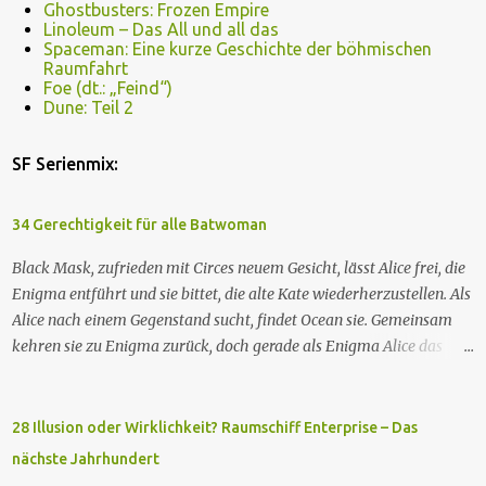
Ghostbusters: Frozen Empire
Linoleum – Das All und all das
Spaceman: Eine kurze Geschichte der böhmischen
Raumfahrt
Foe (dt.: „Feind“)
Dune: Teil 2
SF Serienmix:
34 Gerechtigkeit für alle Batwoman
Black Mask, zufrieden mit Circes neuem Gesicht, lässt Alice frei, die
Enigma entführt und sie bittet, die alte Kate wiederherzustellen. Als
Alice nach einem Gegenstand sucht, findet Ocean sie. Gemeinsam
kehren sie zu Enigma zurück, doch gerade als Enigma Alice das
Passwort verraten will, um Kates Hypnose zu brechen, tötet Ocean
Enigma und sagt Alice, dass sie Kate besser nicht zurückhaben
wolle. Währenddessen nehmen zwei GCPd-Beamte Ryan und Luke
28 Illusion oder Wirklichkeit? Raumschiff Enterprise – Das
in einem Club fest. Als Sophie die gleichen weißen, rassistischen
nächste Jahrhundert
Polizisten zur Rede stellt, wird auch sie verhaftet. Die drei treffen