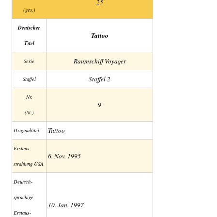
25
(ges.)
Deutscher
Tattoo
Titel
Raumschiff Voyager
Serie
Staffel 2
Staffel
Nr.
9
(St.)
Tattoo
Original­titel
Erstaus­
6. Nov. 1995
strahlung USA
Deutsch­
sprachige
10. Jan. 1997
Erstaus­