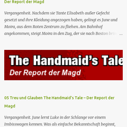
Der Report der Magd
wo Serena stolz die „Kinder von Gilead” vorstellt. June nutzt die
Gelegenheit, mit Castillo unter vier Augen zu sprechen, ...
Vergangenheit. Nachdem sie Tante Elisabeth außer Gefecht
gesetzt und ihre Kleidung angezogen haben, gelingt es June und
Moira, aus dem Roten Zentrum zu fliehen. Am Bahnhof
angekommen, steigt Moira in den Zug, der sie nach Boston bringen
wird, kann jedoch June nicht retten, die von den Wachen gefangen
genommen und zurück ins Rote Zentrum gebracht wird, wo Tante
Elisabeth sie mit der Peitsche bestraft. Gegenwart. June ist seit
dreizehn Tagen in ihrem Zimmer eingesperrt und entdeckt im
Kleiderschrank die Inschrift „Nolite te bastardes carborundorum”,
die wahrscheinlich von der Magd Difred hinterlassen wurde, die
vor ihr dort war. In Erwartung der Zeremonie bringt Serena June
zum Gynäkologen, der sich bereit erklärt, sie zu schwängern, da
Fred unfruchtbar ist und nur sie für eine ausbleibende
05 Treu und Glauben The Handmaid’s Tale – Der Report der
Schwangerschaft verantwortlich gemacht würde. June lehnt ab,
Magd
auch wenn dies das Scheitern der Zeremonie bedeutet. Während
des versprochenen Scrabble-Spiels fragt June Fred nach der
Vergangenheit. June lernt Luke in der Schlange vor einem
Bedeutung des lat...
Imbisswagen kennen. Was als einfache Bekanntschaft beginnt,