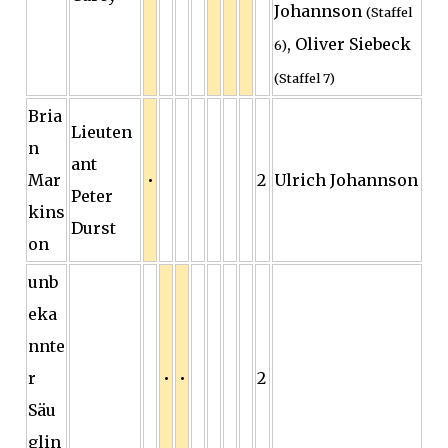
Johannson
(Staffel
, Oliver Siebeck
6)
(Staffel 7)
Bria
Lieuten
n
ant
Mar
•
2
Ulrich Johannson
Peter
kins
Durst
on
unb
eka
nnte
r
•
•
2
Säu
glin