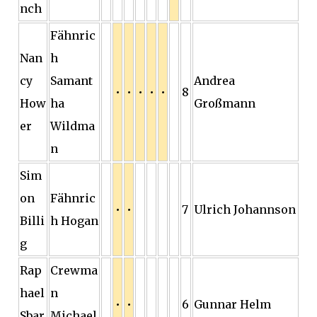
nch
Fähnric
Nan
h
cy
Samant
Andrea
•
•
•
•
•
8
How
ha
Großmann
er
Wildma
n
Sim
on
Fähnric
•
•
7
Ulrich Johannson
Billi
h Hogan
g
Rap
Crewma
hael
n
•
•
6
Gunnar Helm
Sbar
Michael