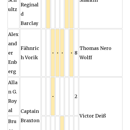
Sch
Shantin
Reginal
ultz
d
Barclay
Alex
and
Fähnric
Thomas Nero
er
•
•
•
•
8
h Vorik
Wolff
Enb
erg
Alla
n G.
•
2
Roy
al
Captain
Victor Deiß
Braxton
Bru