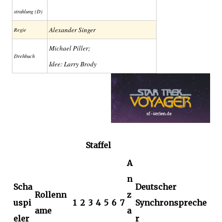
strahlung (D)
Alexander Singer
Regie
Michael Piller;
Drehbuch
Idee: Larry Brody
Staffel
A
n
Scha
Deutscher
Rollenn
z
uspi
1
2
3
4
5
6
7
Synchronspreche
ame
a
eler
r