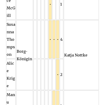
ce
•
1
McG
ill
Susa
nna
Tho
•
•
•
4
mps
Borg-
on
Katja Nottke
Königin
Alic
e
•
2
Krig
e
Man
u