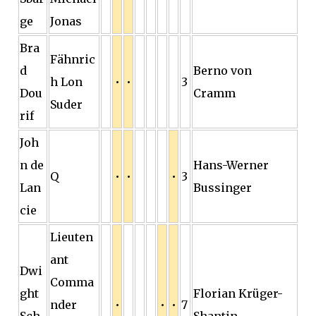
ge
Jonas
Bra
Fähnric
d
Berno von
h Lon
•
•
3
Dou
Cramm
Suder
rif
Joh
n de
Hans-Werner
Q
•
•
•
3
Lan
Bussinger
cie
Lieuten
ant
Dwi
Comma
ght
Florian Krüger-
nder
•
•
•
7