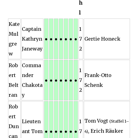
h
l
Kate
Captain
1
Mul
Kathryn
●
●
●
●
●
●
●
7
Gertie Honeck
gre
Janeway
2
w
Rob
Comma
1
ert
nder
Frank-Otto
●
●
●
●
●
●
●
7
Belt
Chakota
Schenk
2
ran
y
Rob
ert
Tom Vogt
Lieuten
1
(Staffel 1–
Dun
, Erich Räuker
ant Tom
●
●
●
●
●
●
●
7
4)
can