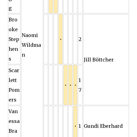
g
Bro
oke
Naomi
Step
•
2
Wildma
hen
n
s
Jill Böttcher
Scar
lett
1
•
•
•
Pom
7
ers
Van
essa
•
1
Gundi Eberhard
Bra