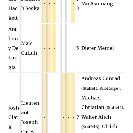
•
•
•
•
Mo Asumang
Hac
h Seska
3
kett
Ant
hon
Maje
y De
•
•
•
5
Dieter Memel
Culluh
Lon
gis
Andreas Conrad
,
(Staffel 1, Pilotfolge)
Michael
Lieuten
Christian
,
Josh
(Staffel 1)
ant
Walter Alich
Clar
•
•
•
•
7
Joseph
, Ulrich
k
(Staffel 5)
Carey