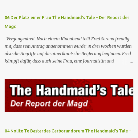
sie, dass diese in einer Einrichtung von Amertek gefangen gehalten
werden, von wo aus sie durch ein ...
06 Der Platz einer Frau The Handmaid’s Tale – Der Report der
Magd
Vergangenheit. Nach einem Kinoabend teilt Fred Serena freudig
mit, dass sein Antrag angenommen wurde; in drei Wochen würden
also die Angriffe auf die amerikanische Regierung beginnen. Fred
kämpft dafür, dass auch seine Frau, eine Journalistin und
konservative Intellektuelle, an den Sitzungen des Rates teilnehmen
kann, aber die anderen zukünftigen Kommandanten lehnen die
Teilnahme von Frauen weiterhin entschieden ab. Gegenwart. Die
Waterfords beherbergen eine Delegation aus Mexiko, um ein für
Gilead lebenswichtiges Handelsabkommen zu unterzeichnen.
Botschafterin Castillo konfrontiert Serena mit ihrem Buch „Der
Platz einer Frau”, das als Manifest von Gilead gilt und einen
„häuslichen Feminismus” für eine Gesellschaft postuliert, deren
oberstes Gut die Fortpflanzung ist. June und andere Mägde werden
04 Nolite Te Bastardes Carborundorum The Handmaid’s Tale –
zum Staatsbankett mit der mexikanischen Regierung eingeladen,