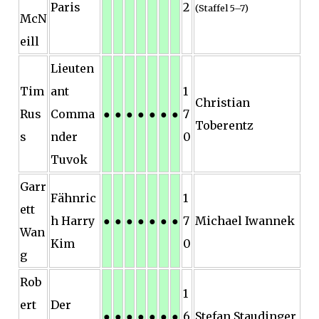
Paris
2
(Staffel 5–7)
McN
eill
Lieuten
Tim
ant
1
Christian
Rus
Comma
●
●
●
●
●
●
●
7
Toberentz
s
nder
0
Tuvok
Garr
Fähnric
1
ett
h Harry
●
●
●
●
●
●
●
7
Michael Iwannek
Wan
Kim
0
g
Rob
1
ert
Der
●
●
●
●
●
●
●
6
Stefan Staudinger