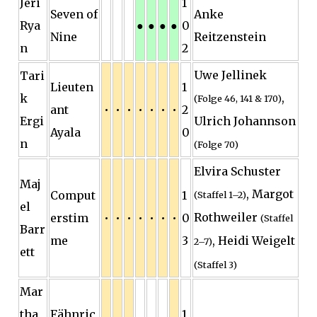
Jeri
1
Seven of
Anke
Rya
●
●
●
●
0
Nine
Reitzenstein
n
2
Uwe Jellinek
Tari
Lieuten
1
,
k
(Folge 46, 141 & 170)
ant
•
•
•
•
•
•
•
2
Ergi
Ulrich Johannson
Ayala
0
n
(Folge 70)
Elvira Schuster
Maj
, Margot
Comput
1
(Staffel 1–2)
el
Rothweiler
erstim
•
•
•
•
•
•
•
0
(Staffel
Barr
me
3
, Heidi Weigelt
2–7)
ett
(Staffel 3)
Mar
tha
Fähnric
1