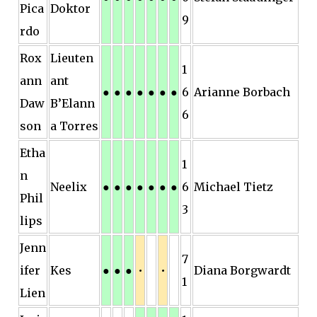
Pica
Doktor
9
rdo
Rox
Lieuten
1
ann
ant
●
●
●
●
●
●
●
6
Arianne Borbach
Daw
B’Elann
6
son
a Torres
Etha
1
n
Neelix
●
●
●
●
●
●
●
6
Michael Tietz
Phil
3
lips
Jenn
7
ifer
Kes
●
●
●
•
•
Diana Borgwardt
1
Lien