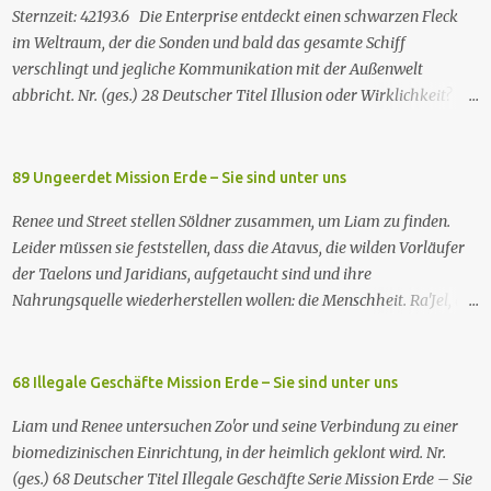
auf einen Gefangenen namens Eli. Imani besorgt sich einen Anwalt,
Sternzeit: 42193.6 Die Enterprise entdeckt einen schwarzen Fleck
um sie rauszuholen. Inzwischen hat das neue Snakebite viele
im Weltraum, der die Sonden und bald das gesamte Schiff
Drogenabhängige in fleischfressende Monster verwandelt. Ein
verschlingt und jegliche Kommunikation mit der Außenwelt
Opfer findet Marys Klinik, in der sich Jacob erholt hat, hilft Mary
abbricht. Nr. (ges.) 28 Deutscher Titel Illusion oder Wirklichkeit?
mit den Opfern und gesteht seine Abhängigkeit von dem Gift. Mary
Serie Raumschiff Enterprise – Das nächste Jahrhundert Staffel
gelingt es, ein Heilmittel herzustellen, aber Batwoman müsste
Staffel 2 Nr. (St.) 2 Original­titel Where Silence Has Lease Regie
jedem Opfer eine Spritze geben, ...
Winrich Kolbe Buch Jack B. Sowards Erstaus­strahlung USA 26. Nov.
89 Ungeerdet Mission Erde – Sie sind unter uns
1988 Deutsch­sprachige Erstaus­strahlung (ZDF) 20. Apr. 1991
Renee und Street stellen Söldner zusammen, um Liam zu finden.
Deutschsprachige Erstausstrahlung der HD-restaurierten Fassung
Leider müssen sie feststellen, dass die Atavus, die wilden Vorläufer
im Pay-TV (Syfy) 17. Jan. 2013 Raumschiff Enterprise – Das nächste
der Taelons und Jaridians, aufgetaucht sind und ihre
Jahrhundert spielt im 24. Jahrhundert und erzählt von den
Nahrungsquelle wiederherstellen wollen: die Menschheit. Ra'Jel, der
Missionen der Besatzung des Sternenflottenraumschiffs Enterprise-
erste - und nun letzte - Taelon, ist ebenfalls zurückgekehrt und
D. Zu den Missionen gehören das Erforschen von fremden Kulturen
informiert Renee, dass der Endkonflikt der Menschheit bevorsteht:
und von Phänomenen im All, die Vermittlung und Schlichtung bei
Es war Liams Aufgabe, die Menschheit in diesen Konflikt
68 Illegale Geschäfte Mission Erde – Sie sind unter uns
sozialen und interkulturellen Konflikten und die Hilfe bei
hineinzuführen, und Renees Aufgabe, sie wieder herauszuholen. In
technischen Problemen. Mitunter geht es au...
Liam und Renee untersuchen Zo'or und seine Verbindung zu einer
der Zwischenzeit will die Atlantische Nationale Allianz die
biomedizinischen Einrichtung, in der heimlich geklont wird. Nr.
Technologie des Mutterschiffs bergen, muss sich aber mit dem
(ges.) 68 Deutscher Titel Illegale Geschäfte Serie Mission Erde – Sie
einzigen rachsüchtigen Insassen auseinandersetzen: Ronald