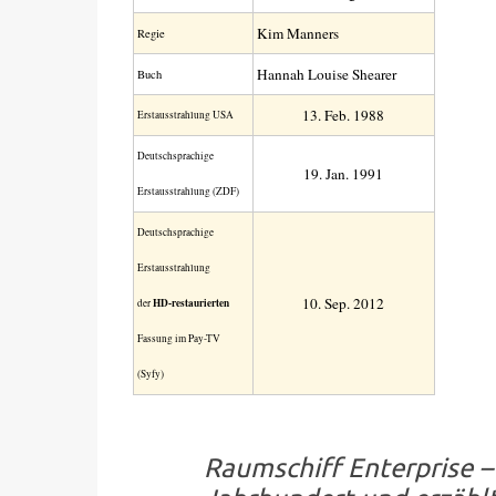
Kim Manners
Regie
Hannah Louise Shearer
Buch
13. Feb. 1988
Erstaus­strahlung USA
Deutsch­sprachige
19. Jan. 1991
Erstaus­strahlung (ZDF)
Deutschsprachige
Erstausstrahlung
10. Sep. 2012
der
HD-restaurierten
Fassung im Pay-TV
(Syfy)
Raumschiff Enterprise 