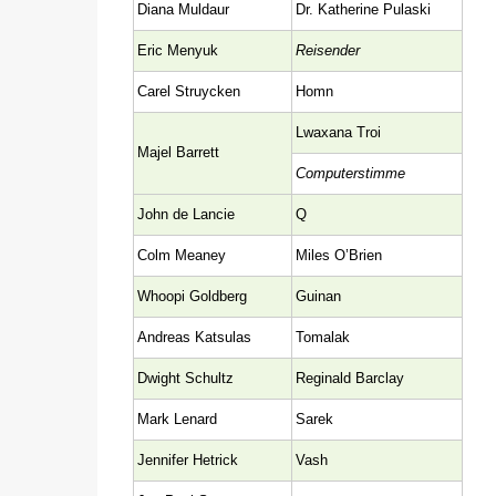
Diana Muldaur
Dr. Katherine Pulaski
Eric Menyuk
Reisender
Carel Struycken
Homn
Lwaxana Troi
Majel Barrett
Computerstimme
John de Lancie
Q
Colm Meaney
Miles O’Brien
Whoopi Goldberg
Guinan
Andreas Katsulas
Tomalak
Dwight Schultz
Reginald Barclay
Mark Lenard
Sarek
Jennifer Hetrick
Vash