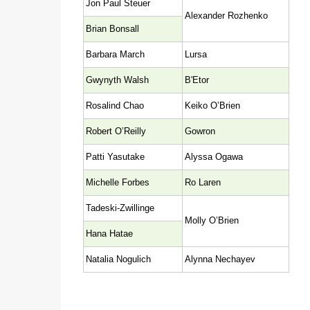
Jon Paul Steuer
Alexander Rozhenko
Brian Bonsall
Barbara March
Lursa
Gwynyth Walsh
B'Etor
Rosalind Chao
Keiko O’Brien
Robert O’Reilly
Gowron
Patti Yasutake
Alyssa Ogawa
Michelle Forbes
Ro Laren
Tadeski-Zwillinge
Molly O’Brien
Hana Hatae
Natalia Nogulich
Alynna Nechayev