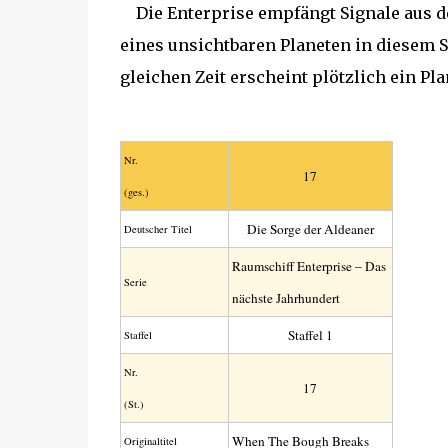
Die Enterprise empfängt Signale aus de
eines unsichtbaren Planeten in diesem S
gleichen Zeit erscheint plötzlich ein P
Nr.
17
(ges.)
Die Sorge der Aldeaner
Deutscher Titel
Raumschiff Enterprise – Das
Serie
nächste Jahrhundert
Staffel 1
Staffel
Nr.
17
(St.)
When The Bough Breaks
Original­titel