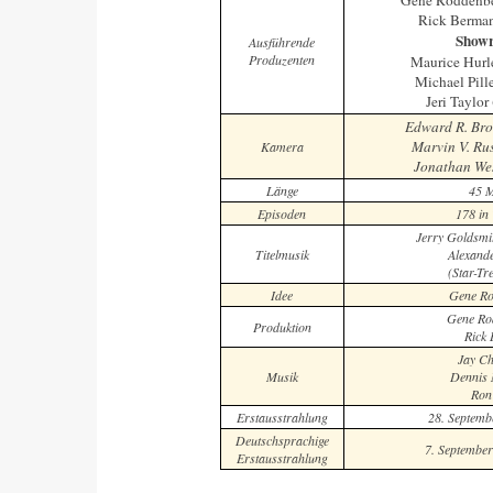
Gene Roddenbe
Rick Berma
Showr
Ausführende
Produzenten
Maurice Hurl
Michael Pill
Jeri Taylo
Edward R. Br
Marvin V. Ru
Kamera
Jonathan We
Länge
45 M
Episoden
178 in 
Jerry Goldsmit
Titelmusik
Alexand
(Star-Tr
Idee
Gene Ro
Gene Ro
Produktion
Rick
Jay Ch
Musik
Dennis 
Ron
Erstausstrahlung
28. Septemb
Deutschsprachige
7. Septembe
Erstausstrahlung