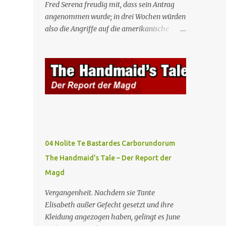
Fred Serena freudig mit, dass sein Antrag
angenommen wurde; in drei Wochen würden
also die Angriffe auf die amerikanische
Regierung beginnen. Fred kämpft dafür,
dass auch seine Frau, eine Journalistin und
konservative Intellektuelle, an den
Sitzungen des Rates teilnehmen kann, aber
die anderen zukünftigen Kommandanten
lehnen die Teilnahme von Frauen weiterhin
entschieden ab. Gegenwart. Die Waterfords
beherbergen eine Delegation aus Mexiko,
um ein für Gilead lebenswichtiges
04 Nolite Te Bastardes Carborundorum
Handelsabkommen zu unterzeichnen.
The Handmaid’s Tale – Der Report der
Botschafterin Castillo konfrontiert Serena
Magd
mit ihrem Buch „Der Platz einer Frau”, das
als Manifest von Gilead gilt und einen
Vergangenheit. Nachdem sie Tante
„häuslichen Feminismus” für eine
Elisabeth außer Gefecht gesetzt und ihre
Gesellschaft postuliert, deren oberstes Gut
Kleidung angezogen haben, gelingt es June
die Fortpflanzung ist. June und andere