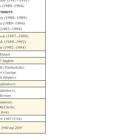
rry (1987–1991)
n (1989–1994)
unners
:
ey (1988–1989)
er (1989–1994)
r (1993–1994)
own (1987–1989)
sh (1989–1992)
st (1992–1994)
inuten
7 Staffeln
h (Titelmelodie),
er Courage
ek-Fanfare)
ddenberry
ddenberry,
 Berman
attaway,
McCarthy,
 Jones
er 1987 (USA)
r 1990 auf ZDF