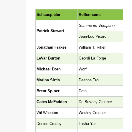
Schauspieler
Rollenname
Stimme im Vorspann
Patrick Stewart
Jean-Luc Picard
Jonathan Frakes
William T. Riker
LeVar Burton
Geordi La Forge
Michael Dorn
Worf
Marina Sirtis
Deanna Troi
Brent Spiner
Data
Gates McFadden
Dr. Beverly Crusher
Wil Wheaton
Wesley Crusher
Denise Crosby
Tasha Yar