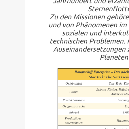
Jahrhundert und erzähl
Sternenflott
Zu den Missionen gehöre
und von Phänomenen im Al
sozialen und interkul
technischen Problemen. 
Auseinandersetzungen z
Planeten
Raumschiff Enterprise – Das näch
Star Trek: The Next Gen
Originaltitel
Star Trek: The
Science-Fiction, Politd
Genre
Antikriegsdr
Produktionsland
Vereinig
Originalsprache
Eng
Jahr(e)
198
Produktions-
Paramoun
unternehmen