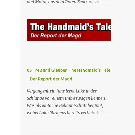
und Moira, aus dem Roten Zentrum zu
Mägde werden zum Staatsbankett mit der
fliehen. Am Bahnhof angekommen, steigt
mexikanischen Regierung eingeladen, wo
Moira in den Zug, der sie nach Boston
Serena stolz die „Kinder von Gilead”
bringen wird, kann jedoch June nicht retten,
vorstellt. June nutzt die Gelegenheit, mit
die von den Wachen gefangen genommen
Castillo unter vier Augen zu sprechen, ...
und zurück ins Rote Zentrum gebracht wird,
wo Tante Elisabeth sie mit der Peitsche
bestraft. Gegenwart. June ist seit dreizehn
Tagen in ihrem Zimmer eingesperrt und
entdeckt im Kleiderschrank die Inschrift
05 Treu und Glauben The Handmaid’s Tale
„Nolite te bastardes carborundorum”, die
– Der Report der Magd
wahrscheinlich von der Magd Difred
hinterlassen wurde, die vor ihr dort war. In
Vergangenheit. June lernt Luke in der
Erwartung der Zeremonie bringt Serena
Schlange vor einem Imbisswagen kennen.
June zum Gynäkologen, der sich bereit
Was als einfache Bekanntschaft beginnt,
erklärt, sie zu schwängern, da Fred
wobei Luke übrigens bereits verheiratet ist,
unfruchtbar ist und nur sie für eine
entwickelt sich zu einer echten Beziehung,
ausbleibende Schwangerschaft
die June dazu veranlasst, ihn zu bitten, seine
verantwortlich gemacht würde. June lehnt
Frau zu verlassen. Gegenwart. Serena weiß