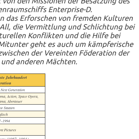
t von den Missionen der Besatzung des
enraumschiffs Enterprise-D.
n das Erforschen von fremden Kulturen
l, die Vermittlung und Schlichtung bei
turellen Konflikten und die Hilfe bei
Mitunter geht es auch um kämpferische
wischen der Vereinten Föderation der
 und anderen Mächten.
ste Jahrhundert
eration
 Next Generation
rama, Action, Space Opera,
ama, Abenteuer
te Staaten
lisch
7–1994
t Pictures