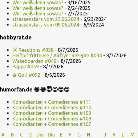
Wer weiß denn sowas?
- 3/16/2025
Wer weiß denn sowas?
- 2/24/2025
Wer weiß denn sowas?
- 2/7/2025
strassenstars vom 23.06.2024
- 6/23/2024
strassenstars vom 09.06.2024
- 6/9/2024
hobbyrat.de
🤩 Reactions #038
- 8/7/2026
Heißluftfritteuse / Airfryer Rezepte #034
- 8/7/2026
Wakeboarden #046
- 8/7/2026
Pappe #059
- 8/7/2026
⛳ Golf #092
- 8/6/2026
humorfan.de 😁😂😇😉😎😍
Komödianten + Comediennes #111
Komödianten + Comediennes #110
Komödianten + Comediennes #109
Komödianten + Comediennes #108
Komödianten + Comediennes #107
A
B
C
D
Der
Die
E
F
G
H
I J
K
L
M