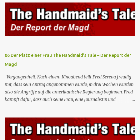
Technologie des Mutterschiffs bergen, muss sich aber mit dem
einzigen rachsüchtigen Insassen auseinandersetzen: Ronald
Sandoval. Nr. (ges.) 89 Deutscher Titel Ungeerdet Serie Mission Erde
– Sie sind unter uns Staffel Staffel 5 Nr. (in Staffel) 1 Original­titel
Unearthed Regie Andrew Potter Drehbuch John Whelpley Erstaus­
strahlung USA 1. Okt. 2001 Anmerkungen: Der erste Auftritt von
Howlyn, Juda (Stammgäste der Serie) und Ra...
06 Der Platz einer Frau The Handmaid’s Tale – Der Report der
Magd
Vergangenheit. Nach einem Kinoabend teilt Fred Serena freudig
mit, dass sein Antrag angenommen wurde; in drei Wochen würden
also die Angriffe auf die amerikanische Regierung beginnen. Fred
kämpft dafür, dass auch seine Frau, eine Journalistin und
konservative Intellektuelle, an den Sitzungen des Rates teilnehmen
kann, aber die anderen zukünftigen Kommandanten lehnen die
Teilnahme von Frauen weiterhin entschieden ab. Gegenwart. Die
Waterfords beherbergen eine Delegation aus Mexiko, um ein für
Gilead lebenswichtiges Handelsabkommen zu unterzeichnen.