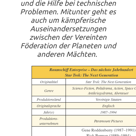
und die Hilfe bei technischen
Problemen. Mitunter geht es
auch um kämpferische
Auseinandersetzungen
zwischen der Vereinten
Föderation der Planeten und
anderen Mächten.
Raumschiff Enterprise – Das nächste Jahrhundert
Star Trek: The Next Generation
Originaltitel
Star Trek: The Next Generation
Science-Fiction, Politdrama, Action, Space 
Genre
Antikriegsdrama, Abenteuer
Produktionsland
Vereinigte Staaten
Originalsprache
Englisch
Jahr(e)
1987–1994
Produktions-
Paramount Pictures
unternehmen
Gene Roddenberry (1987–1991)
Rick Berman (1989–1994)