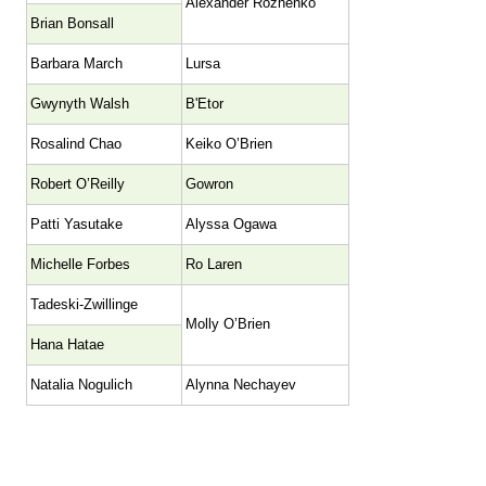
Alexander Rozhenko
Brian Bonsall
Barbara March
Lursa
Gwynyth Walsh
B'Etor
Rosalind Chao
Keiko O’Brien
Robert O’Reilly
Gowron
Patti Yasutake
Alyssa Ogawa
Michelle Forbes
Ro Laren
Tadeski-Zwillinge
Molly O’Brien
Hana Hatae
Natalia Nogulich
Alynna Nechayev