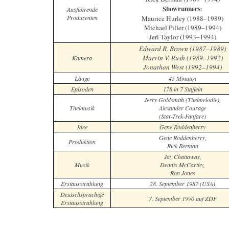
Showrunners
:
Ausführende
Produzenten
Maurice Hurley (1988–1989)
Michael Piller (1989–1994)
Jeri Taylor (1993–1994)
Edward R. Brown (1987–1989)
Marvin V. Rush (1989–1992)
Kamera
Jonathan West (1992–1994)
Länge
45 Minuten
Episoden
178 in 7 Staffeln
Jerry Goldsmith (Titelmelodie),
Titelmusik
Alexander Courage
(Star-Trek-Fanfare)
Idee
Gene Roddenberry
Gene Roddenberry,
Produktion
Rick Berman
Jay Chattaway,
Musik
Dennis McCarthy,
Ron Jones
Erstausstrahlung
28. September 1987 (USA)
Deutschsprachige
7. September 1990 auf ZDF
Erstausstrahlung