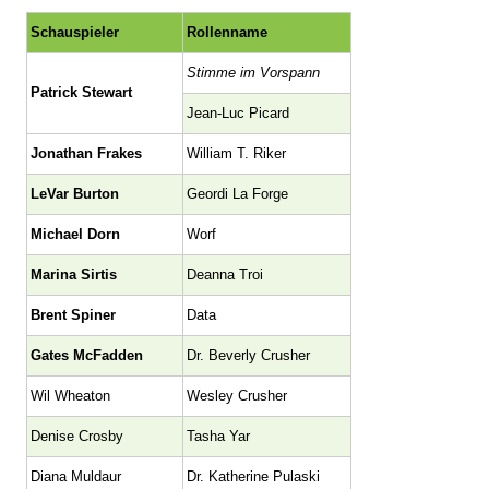
Schauspieler
Rollenname
Stimme im Vorspann
Patrick Stewart
Jean-Luc Picard
Jonathan Frakes
William T. Riker
LeVar Burton
Geordi La Forge
Michael Dorn
Worf
Marina Sirtis
Deanna Troi
Brent Spiner
Data
Gates McFadden
Dr. Beverly Crusher
Wil Wheaton
Wesley Crusher
Denise Crosby
Tasha Yar
Diana Muldaur
Dr. Katherine Pulaski