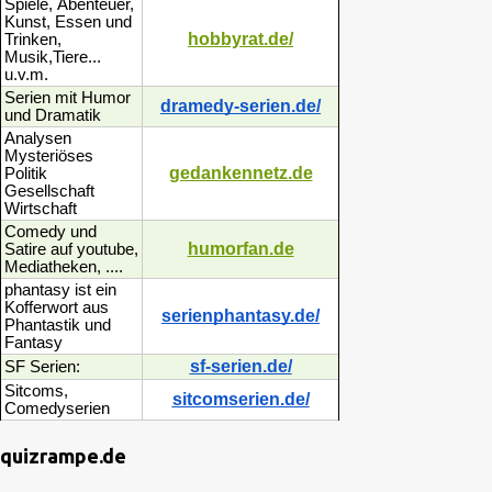
Spiele, Ábenteuer,
Kunst, Essen und
hobbyrat.de/
Trinken,
Musik,Tiere...
u.v.m.
Serien mit Humor
dramedy-serien.de/
und Dramatik
Analysen
Mysteriöses
gedankennetz.de
Politik
Gesellschaft
Wirtschaft
Comedy und
humorfan.de
Satire auf youtube,
Mediatheken, ....
phantasy ist ein
Kofferwort aus
serienphantasy.de/
Phantastik und
Fantasy
sf-serien.de/
SF Serien:
Sitcoms,
sitcomserien.de/
Comedyserien
quizrampe.de