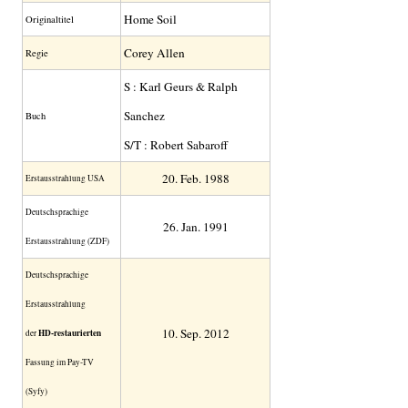
Home Soil
Original­titel
Corey Allen
Regie
S : Karl Geurs & Ralph
Sanchez
Buch
S/T : Robert Sabaroff
20. Feb. 1988
Erstaus­strahlung USA
Deutsch­sprachige
26. Jan. 1991
Erstaus­strahlung (ZDF)
Deutschsprachige
Erstausstrahlung
10. Sep. 2012
der
HD-restaurierten
Fassung im Pay-TV
(Syfy)