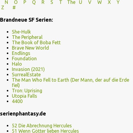
N
O
P Q
R
S
T
The
U V
W X Y
Z
#
Brandneue SF Serien:
She-Hulk
The Peripheral
The Book of Boba Fett
Brave New World
Endlings
Foundation
Halo
Invasion (2021)
SurrealEstate
The Man Who Fell to Earth (Der Mann, der auf die Erde
fiel)
Tron: Uprising
Utopia Falls
4400
serienphantasy.de
52 Die Abrechnung Hercules
51 Wenn Götter lieben Hercules