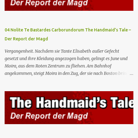
Botschafterin Castillo konfrontiert Serena mit ihrem Buch „Der
Platz einer Frau”, das als Manifest von Gilead gilt und einen
„häuslichen Feminismus” für eine Gesellschaft postuliert, deren
oberstes Gut die Fortpflanzung ist. June und andere Mägde werden
04 Nolite Te Bastardes Carborundorum The Handmaid’s Tale –
zum Staatsbankett mit der mexikanischen Regierung eingeladen,
Der Report der Magd
wo Serena stolz die „Kinder von Gilead” vorstellt. June nutzt die
Gelegenheit, mit Castillo unter vier Augen zu sprechen, ...
Vergangenheit. Nachdem sie Tante Elisabeth außer Gefecht
gesetzt und ihre Kleidung angezogen haben, gelingt es June und
Moira, aus dem Roten Zentrum zu fliehen. Am Bahnhof
angekommen, steigt Moira in den Zug, der sie nach Boston bringen
wird, kann jedoch June nicht retten, die von den Wachen gefangen
genommen und zurück ins Rote Zentrum gebracht wird, wo Tante
Elisabeth sie mit der Peitsche bestraft. Gegenwart. June ist seit
dreizehn Tagen in ihrem Zimmer eingesperrt und entdeckt im
Kleiderschrank die Inschrift „Nolite te bastardes carborundorum”,
die wahrscheinlich von der Magd Difred hinterlassen wurde, die
vor ihr dort war. In Erwartung der Zeremonie bringt Serena June
zum Gynäkologen, der sich bereit erklärt, sie zu schwängern, da