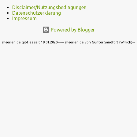
Nachdem sie June erneut eingeladen hat, sich Mayd...
Disclaimer/Nutzungsbedingungen
Datenschutzerklärung
Impressum
Powered by Blogger
sf-serien.de gibt es seit 19.01.2020------- sf-serien.de von Günter Sandfort (Willich)---