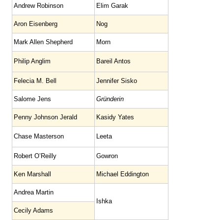
Andrew Robinson
Elim Garak
Aron Eisenberg
Nog
Mark Allen Shepherd
Morn
Philip Anglim
Bareil Antos
Felecia M. Bell
Jennifer Sisko
Salome Jens
Gründerin
Penny Johnson Jerald
Kasidy Yates
Chase Masterson
Leeta
Robert O’Reilly
Gowron
Ken Marshall
Michael Eddington
Andrea Martin
Ishka
Cecily Adams