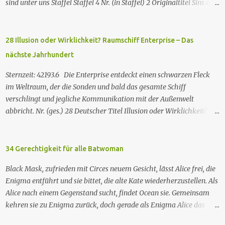
sind unter uns Staffel Staffel 4 Nr. (in Staffel) 2 Original­titel Sins of
the Father Regie Will Dixon Drehbuch Robin Bernheim Erstaus­
strahlung USA 9. Okt. 2000 Deutsch­sprachige Erstaus­strahlung (D)
25. Sep. 2001 Es kommt eine außerirdische Rasse, die Taelons oder
28 Illusion oder Wirklichkeit? Raumschiff Enterprise – Das
Gefährten genannt wird, auf die Erde. Sie bieten den Menschen auf
nächste Jahrhundert
der Erde Technologien an, mit denen sie Krankheiten und
Hungersnöte eindämmen, Umweltprobleme lösen und Konflikte
Sternzeit: 42193.6 Die Enterprise entdeckt einen schwarzen Fleck
beenden können. Im Gegenzug verlangen sie, dass man sie auf der
im Weltraum, der die Sonden und bald das gesamte Schiff
Erde leben lässt. Doch eine Gruppe von Erdlingen, die an der
verschlingt und jegliche Kommunikation mit der Außenwelt
Freundlichkeit der Taelons zweifelt, organisiert eine
abbricht. Nr. (ges.) 28 Deutscher Titel Illusion oder Wirklichkeit?
Widerstandsbewegung, um ihre wahren Absichten zu entlarven.
Serie Raumschiff Enterprise – Das nächste Jahrhundert Staffel
Wir entdecken eine Verbindung zwischen den beiden Spezies und
Staffel 2 Nr. (St.) 2 Original­titel Where Silence Has Lease Regie
verstehen nach und nach, dass jede Spezies die...
Winrich Kolbe Buch Jack B. Sowards Erstaus­strahlung USA 26. Nov.
34 Gerechtigkeit für alle Batwoman
1988 Deutsch­sprachige Erstaus­strahlung (ZDF) 20. Apr. 1991
Black Mask, zufrieden mit Circes neuem Gesicht, lässt Alice frei, die
Deutschsprachige Erstausstrahlung der HD-restaurierten Fassung
Enigma entführt und sie bittet, die alte Kate wiederherzustellen. Als
im Pay-TV (Syfy) 17. Jan. 2013 Raumschiff Enterprise – Das nächste
Alice nach einem Gegenstand sucht, findet Ocean sie. Gemeinsam
Jahrhundert spielt im 24. Jahrhundert und erzählt von den
kehren sie zu Enigma zurück, doch gerade als Enigma Alice das
Missionen der Besatzung des Sternenflottenraumschiffs Enterprise-
Passwort verraten will, um Kates Hypnose zu brechen, tötet Ocean
D. Zu den Missionen gehören das Erforschen von fremden Kulturen