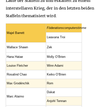
Laufe der Staffeln zu und eskaliert zu einem
interstellaren Krieg, der in den letzten beiden
Staffeln thematisiert wird.
Föderationscomputerstimme
Majel Barrett
Lwaxana Troi
Wallace Shawn
Zek
Hana Hatae
Molly O’Brien
Louise Fletcher
Winn Adami
Rosalind Chao
Keiko O’Brien
Max Grodénchik
Rom
Dukat
Marc Alaimo
Anjohl Tennan