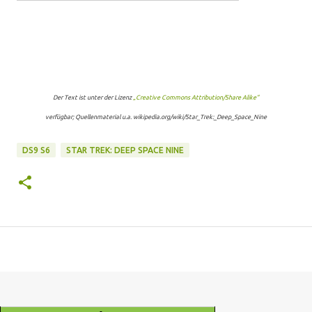
Der Text ist unter der Lizenz
„Creative Commons Attribution/Share Alike“
verfügbar; Quellenmaterial u.a. wikipedia.org/wiki/Star_Trek:_Deep_Space_Nine
DS9 S6
STAR TREK: DEEP SPACE NINE