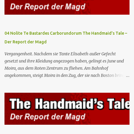
Gilead lebenswichtiges Handelsabkommen zu unterzeichnen.
Botschafterin Castillo konfrontiert Serena mit ihrem Buch „Der
Platz einer Frau”, das als Manifest von Gilead gilt und einen
„häuslichen Feminismus” für eine Gesellschaft postuliert, deren
oberstes Gut die Fortpflanzung ist. June und andere Mägde werden
04 Nolite Te Bastardes Carborundorum The Handmaid’s Tale –
zum Staatsbankett mit der mexikanischen Regierung eingeladen,
Der Report der Magd
wo Serena stolz die „Kinder von Gilead” vorstellt. June nutzt die
Gelegenheit, mit Castillo unter vier Augen zu sprechen, ...
Vergangenheit. Nachdem sie Tante Elisabeth außer Gefecht
gesetzt und ihre Kleidung angezogen haben, gelingt es June und
Moira, aus dem Roten Zentrum zu fliehen. Am Bahnhof
angekommen, steigt Moira in den Zug, der sie nach Boston bringen
wird, kann jedoch June nicht retten, die von den Wachen gefangen
genommen und zurück ins Rote Zentrum gebracht wird, wo Tante
Elisabeth sie mit der Peitsche bestraft. Gegenwart. June ist seit
dreizehn Tagen in ihrem Zimmer eingesperrt und entdeckt im
Kleiderschrank die Inschrift „Nolite te bastardes carborundorum”,
die wahrscheinlich von der Magd Difred hinterlassen wurde, die
vor ihr dort war. In Erwartung der Zeremonie bringt Serena June
zum Gynäkologen, der sich bereit erklärt, sie zu schwängern, da