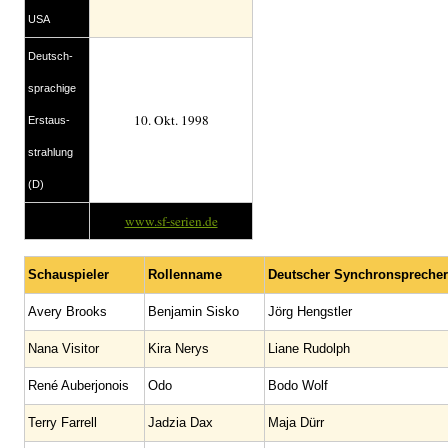
USA
Deutsch­
sprachige
10. Okt. 1998
Erstaus­
strahlung
(D)
www.sf-serien.de
Schauspieler
Rollenname
Deutscher Synchronsprecher
Avery Brooks
Benjamin Sisko
Jörg Hengstler
Nana Visitor
Kira Nerys
Liane Rudolph
René Auberjonois
Odo
Bodo Wolf
Terry Farrell
Jadzia Dax
Maja Dürr