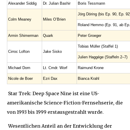
Alexander Siddig
Dr. Julian Bashir
Boris Tessmann
Jörg Döring (bis Ep. 90, Ep. 92
Colm Meaney
Miles O’Brien
Roland Hemmo (Ep. 91, ab Ep.
Armin Shimerman
Quark
Peter Groeger
Tobias Müller (Staffel 1)
Cirroc Lofton
Jake Sisko
Julien Haggége (Staffeln 2–7)
Michael Dorn
Lt. Cmdr. Worf
Raimund Krone
Nicole de Boer
Ezri Dax
Bianca Krahl
Star Trek: Deep Space Nine ist eine US-
amerikanische Science-Fiction-Fernsehserie, die
von 1993 bis 1999 erstausgestrahlt wurde.
Wesentlichen Anteil an der Entwicklung der