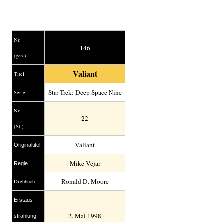
Nr.
146
(ges.)
Valiant
Titel
Star Trek: Deep Space Nine
Serie
Nr.
22
(St.)
Valiant
Original­titel
Mike Vejar
Regie
Ronald D. Moore
Drehbuch
Erstaus­
2. Mai 1998
strahlung