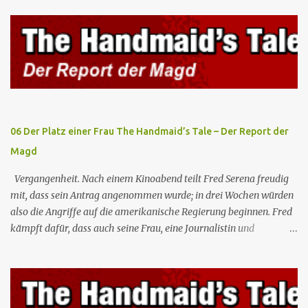
Psyche inzwischen angepasst hat und die Wiedererlangung ihrer
Erinnerungen sie in den Wahnsinn treiben könnte. Lena informiert
Alex unterdessen über Lex' Plan und seine Experimente an
Außerirdischen, um deren Kräfte zu kanalisieren. Brainy, J'onn und
Dreamer beschließen, die Außerirdischen aufzuspüren, um an Lex
heranzukommen, und dank einer Vision von Dreamer entdecken
sie, dass diese in einer Einrichtung von Amertek gefangen gehalten
werden, von wo aus sie durch ein ...
06 Der Platz einer Frau The Handmaid’s Tale – Der Report der
Magd
Vergangenheit. Nach einem Kinoabend teilt Fred Serena freudig
mit, dass sein Antrag angenommen wurde; in drei Wochen würden
also die Angriffe auf die amerikanische Regierung beginnen. Fred
kämpft dafür, dass auch seine Frau, eine Journalistin und
konservative Intellektuelle, an den Sitzungen des Rates teilnehmen
kann, aber die anderen zukünftigen Kommandanten lehnen die
Teilnahme von Frauen weiterhin entschieden ab. Gegenwart. Die
Waterfords beherbergen eine Delegation aus Mexiko, um ein für