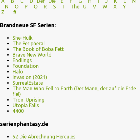
A
B
C
D
Der
Die
E
F
G
H
I J
K
L
M
N
O
P Q
R
S
T
The
U V
W X Y
Z
#
Brandneue SF Serien:
She-Hulk
The Peripheral
The Book of Boba Fett
Brave New World
Endlings
Foundation
Halo
Invasion (2021)
SurrealEstate
The Man Who Fell to Earth (Der Mann, der auf die Erde
fiel)
Tron: Uprising
Utopia Falls
4400
serienphantasy.de
52 Die Abrechnung Hercules