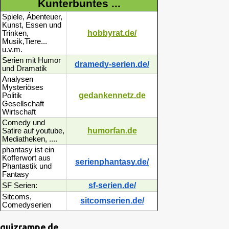
Kunterbuntes ...
Spiele, Ábenteuer,
Kunst, Essen und
hobbyrat.de/
Trinken,
Musik,Tiere...
u.v.m.
Serien mit Humor
dramedy-serien.de/
und Dramatik
Analysen
Mysteriöses
gedankennetz.de
Politik
Gesellschaft
Wirtschaft
Comedy und
humorfan.de
Satire auf youtube,
Mediatheken, ....
phantasy ist ein
Kofferwort aus
serienphantasy.de/
Phantastik und
Fantasy
sf-serien.de/
SF Serien:
Sitcoms,
sitcomserien.de/
Comedyserien
quizrampe.de