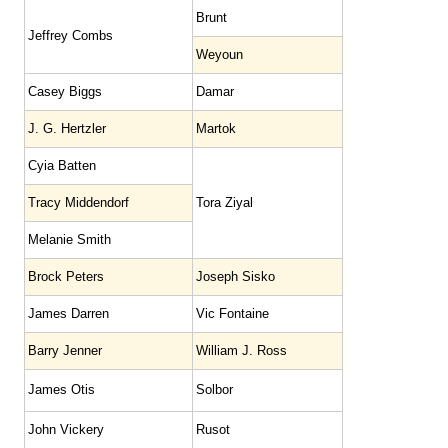
Brunt
Jeffrey Combs
Weyoun
Casey Biggs
Damar
J. G. Hertzler
Martok
Cyia Batten
Tracy Middendorf
Tora Ziyal
Melanie Smith
Brock Peters
Joseph Sisko
James Darren
Vic Fontaine
Barry Jenner
William J. Ross
James Otis
Solbor
John Vickery
Rusot