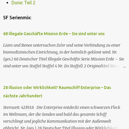
Dune: Teil 2
SF Serienmix:
68 Illegale Geschäfte Mission Erde – Sie sind unter uns
Liam und Renee untersuchen Zo'or und seine Verbindung zu einer
biomedizinischen Einrichtung, in der heimlich geklont wird. Nr.
(ges.) 68 Deutscher Titel Illegale Geschäfte Serie Mission Erde – Sie
sind unter uns Staffel Staffel 4 Nr. (in Staffel) 2 Original­titel Sins of
the Father Regie Will Dixon Drehbuch Robin Bernheim Erstaus­
strahlung USA 9. Okt. 2000 Deutsch­sprachige Erstaus­strahlung (D)
25. Sep. 2001 Es kommt eine außerirdische Rasse, die Taelons oder
28 Illusion oder Wirklichkeit? Raumschiff Enterprise – Das
Gefährten genannt wird, auf die Erde. Sie bieten den Menschen auf
nächste Jahrhundert
der Erde Technologien an, mit denen sie Krankheiten und
Hungersnöte eindämmen, Umweltprobleme lösen und Konflikte
Sternzeit: 42193.6 Die Enterprise entdeckt einen schwarzen Fleck
beenden können. Im Gegenzug verlangen sie, dass man sie auf der
im Weltraum, der die Sonden und bald das gesamte Schiff
Erde leben lässt. Doch eine Gruppe von Erdlingen, die an der
verschlingt und jegliche Kommunikation mit der Außenwelt
Freundlichkeit der Taelons zweifelt, organisiert eine
abbricht. Nr. (ges.) 28 Deutscher Titel Illusion oder Wirklichkeit?