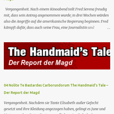
Vergangenheit. Nach einem Kinoabend teilt Fred Serena freudig
mit, dass sein Antrag angenommen wurde; in drei Wochen würden
also die Angriffe auf die amerikanische Regierung beginnen. Fred
kämpft dafür, dass auch seine Frau, eine Journalistin und
konservative Intellektuelle, an den Sitzungen des Rates teilnehmen
kann, aber die anderen zukünftigen Kommandanten lehnen die
Teilnahme von Frauen weiterhin entschieden ab. Gegenwart. Die
Waterfords beherbergen eine Delegation aus Mexiko, um ein für
Gilead lebenswichtiges Handelsabkommen zu unterzeichnen.
Botschafterin Castillo konfrontiert Serena mit ihrem Buch „Der
Platz einer Frau”, das als Manifest von Gilead gilt und einen
„häuslichen Feminismus” für eine Gesellschaft postuliert, deren
oberstes Gut die Fortpflanzung ist. June und andere Mägde werden
04 Nolite Te Bastardes Carborundorum The Handmaid’s Tale –
zum Staatsbankett mit der mexikanischen Regierung eingeladen,
Der Report der Magd
wo Serena stolz die „Kinder von Gilead” vorstellt. June nutzt die
Gelegenheit, mit Castillo unter vier Augen zu sprechen, ...
Vergangenheit. Nachdem sie Tante Elisabeth außer Gefecht
gesetzt und ihre Kleidung angezogen haben, gelingt es June und