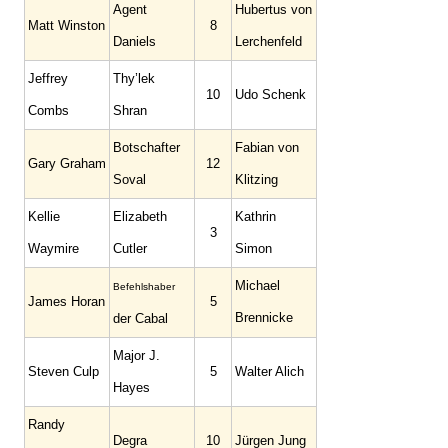
Agent
Hubertus von
Matt Winston
8
Daniels
Lerchenfeld
Jeffrey
Thy’lek
10
Udo Schenk
Combs
Shran
Botschafter
Fabian von
Gary Graham
12
Soval
Klitzing
Kellie
Elizabeth
Kathrin
3
Waymire
Cutler
Simon
Michael
Befehlshaber
James Horan
5
Brennicke
der Cabal
Major J.
Steven Culp
5
Walter Alich
Hayes
Randy
Degra
10
Jürgen Jung