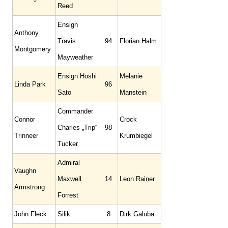
Reed
Ensign
Anthony
Travis
94
Florian Halm
Montgomery
Mayweather
Ensign Hoshi
Melanie
Linda Park
96
Sato
Manstein
Commander
Connor
Crock
Charles „Trip“
98
Trinneer
Krumbiegel
Tucker
Admiral
Vaughn
Maxwell
14
Leon Rainer
Armstrong
Forrest
John Fleck
Silik
8
Dirk Galuba