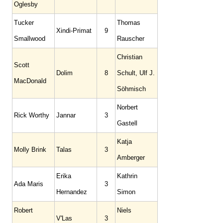
Oglesby
Tucker
Thomas
Xindi-Primat
9
Smallwood
Rauscher
Christian
Scott
Dolim
8
Schult, Ulf J.
MacDonald
Söhmisch
Norbert
Rick Worthy
Jannar
3
Gastell
Katja
Molly Brink
Talas
3
Amberger
Erika
Kathrin
Ada Maris
3
Hernandez
Simon
Robert
Niels
V'Las
3