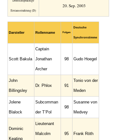
Deutsch­sprachige
20. Sep. 2003
Erstaus­strahlung (D)
Deutsche
Darsteller
Rollenname
Folgen
Synchronstimme
Captain
Scott Bakula
Jonathan
98
Gudo Hoegel
Archer
John
Tonio von der
Dr. Phlox
91
Billingsley
Meden
Jolene
Subcomman
Susanne von
98
Blalock
der T’Pol
Medvey
Lieutenant
Dominic
Malcolm
95
Frank Röth
Keating