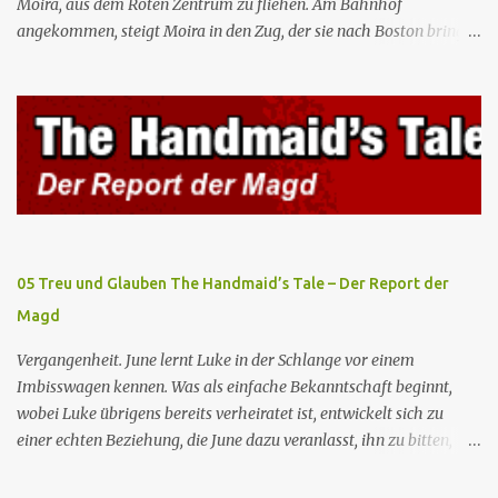
Moira, aus dem Roten Zentrum zu fliehen. Am Bahnhof
angekommen, steigt Moira in den Zug, der sie nach Boston bringen
wird, kann jedoch June nicht retten, die von den Wachen gefangen
genommen und zurück ins Rote Zentrum gebracht wird, wo Tante
Elisabeth sie mit der Peitsche bestraft. Gegenwart. June ist seit
dreizehn Tagen in ihrem Zimmer eingesperrt und entdeckt im
Kleiderschrank die Inschrift „Nolite te bastardes carborundorum”,
die wahrscheinlich von der Magd Difred hinterlassen wurde, die
vor ihr dort war. In Erwartung der Zeremonie bringt Serena June
zum Gynäkologen, der sich bereit erklärt, sie zu schwängern, da
Fred unfruchtbar ist und nur sie für eine ausbleibende
05 Treu und Glauben The Handmaid’s Tale – Der Report der
Schwangerschaft verantwortlich gemacht würde. June lehnt ab,
Magd
auch wenn dies das Scheitern der Zeremonie bedeutet. Während
des versprochenen Scrabble-Spiels fragt June Fred nach der
Vergangenheit. June lernt Luke in der Schlange vor einem
Bedeutung des lat...
Imbisswagen kennen. Was als einfache Bekanntschaft beginnt,
wobei Luke übrigens bereits verheiratet ist, entwickelt sich zu
einer echten Beziehung, die June dazu veranlasst, ihn zu bitten,
seine Frau zu verlassen. Gegenwart. Serena weiß um Freds
Unfruchtbarkeit und beschließt daher, dass June heimlich von Nick