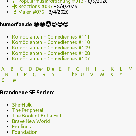
🎶 Popularmusikforschung #013
- 8/5/2026
🤩 Reactions #037
- 8/4/2026
🎨 Malen #076
- 8/4/2026
humorfan.de 😁😂😇😉😎😍
Komödianten + Comediennes #111
Komödianten + Comediennes #110
Komödianten + Comediennes #109
Komödianten + Comediennes #108
Komödianten + Comediennes #107
A
B
C
D
Der
Die
E
F
G
H
I J
K
L
M
N
O
P Q
R
S
T
The
U V
W X Y
Z
#
Brandneue SF Serien:
She-Hulk
The Peripheral
The Book of Boba Fett
Brave New World
Endlings
Foundation