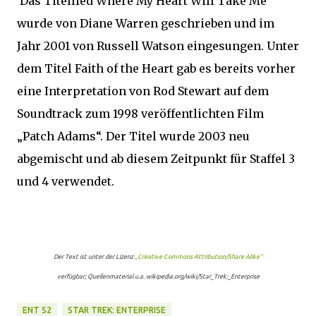
Das Titellied Where My Heart Will Take Me
wurde von Diane Warren geschrieben und im
Jahr 2001 von Russell Watson eingesungen. Unter
dem Titel Faith of the Heart gab es bereits vorher
eine Interpretation von Rod Stewart auf dem
Soundtrack zum 1998 veröffentlichten Film
„Patch Adams“. Der Titel wurde 2003 neu
abgemischt und ab diesem Zeitpunkt für Staffel 3
und 4 verwendet.
Der Text ist unter der Lizenz
„Creative Commons Attribution/Share Alike“
verfügbar; Quellenmaterial u.a. wikipedia.org/wiki/Star_Trek:_Enterprise
ENT S2
STAR TREK: ENTERPRISE