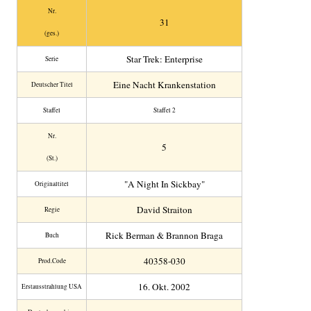
Nr.
31
(ges.)
Star Trek: Enterprise
Serie
Eine Nacht Krankenstation
Deutscher Titel
Staffel
Staffel 2
Nr.
5
(St.)
"A Night In Sickbay"
Original­titel
David Straiton
Regie
Rick Berman & Brannon Braga
Buch
40358-030
Prod.Code
16. Okt. 2002
Erstaus­strahlung USA