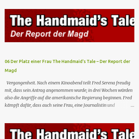
Gilead lebenswichtiges Handelsabkommen zu unterzeichnen.
Botschafterin Castillo konfrontiert Serena mit ihrem Buch „Der
Platz einer Frau”, das als Manifest von Gilead gilt und einen
„häuslichen Feminismus” für eine Gesellschaft postuliert, deren
oberstes Gut die Fortpflanzung ist. June und andere Mägde werden
zum Staatsbankett mit der mexikanischen Regierung eingeladen,
wo Serena stolz die „Kinder von Gilead” vorstellt. June nutzt die
Gelegenheit, mit Castillo unter vier Augen zu sprechen, ...
06 Der Platz einer Frau The Handmaid’s Tale – Der Report der
Magd
Vergangenheit. Nach einem Kinoabend teilt Fred Serena freudig
mit, dass sein Antrag angenommen wurde; in drei Wochen würden
also die Angriffe auf die amerikanische Regierung beginnen. Fred
kämpft dafür, dass auch seine Frau, eine Journalistin und
konservative Intellektuelle, an den Sitzungen des Rates teilnehmen
kann, aber die anderen zukünftigen Kommandanten lehnen die
Teilnahme von Frauen weiterhin entschieden ab. Gegenwart. Die
Waterfords beherbergen eine Delegation aus Mexiko, um ein für