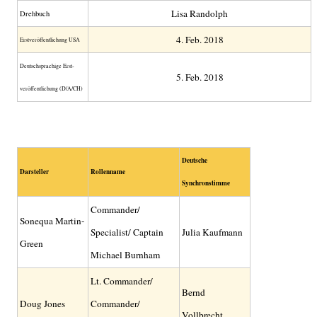
Lisa Randolph
Drehbuch
4. Feb. 2018
Erst­veröffent­lichung USA
Deutsch­sprachige Erst­
5. Feb. 2018
veröffent­lichung (D/A/CH)
Deutsche
Darsteller
Rollenname
Synchronstimme
Commander/
Sonequa Martin-
Specialist/ Captain
Julia Kaufmann
Green
Michael Burnham
Lt. Commander/
Bernd
Doug Jones
Commander/
Vollbrecht