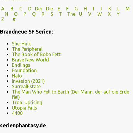
A
B
C
D
Der
Die
E
F
G
H
I J
K
L
M
N
O
P Q
R
S
T
The
U V
W X Y
Z
#
Brandneue SF Serien:
She-Hulk
The Peripheral
The Book of Boba Fett
Brave New World
Endlings
Foundation
Halo
Invasion (2021)
SurrealEstate
The Man Who Fell to Earth (Der Mann, der auf die Erde
fiel)
Tron: Uprising
Utopia Falls
4400
serienphantasy.de