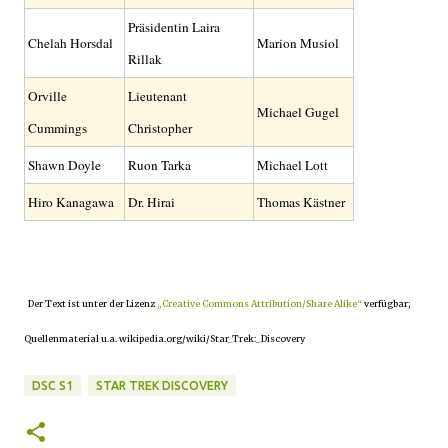
Präsidentin Laira
Chelah Horsdal
Marion Musiol
Rillak
Orville
Lieutenant
Michael Gugel
Cummings
Christopher
Shawn Doyle
Ruon Tarka
Michael Lott
Hiro Kanagawa
Dr. Hirai
Thomas Kästner
Der Text ist unter der Lizenz
„Creative Commons Attribution/Share Alike“
verfügbar;
Quellenmaterial u.a. wikipedia.org/wiki/Star_Trek:_Discovery
DSC S1
STAR TREK DISCOVERY