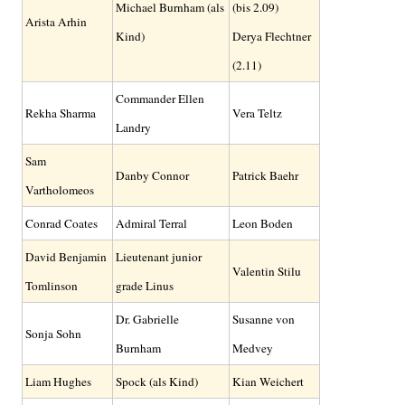
Michael Burnham (als
(bis 2.09)
Arista Arhin
Kind)
Derya Flechtner
(2.11)
Commander Ellen
Rekha Sharma
Vera Teltz
Landry
Sam
Danby Connor
Patrick Baehr
Vartholomeos
Conrad Coates
Admiral Terral
Leon Boden
David Benjamin
Lieutenant junior
Valentin Stilu
Tomlinson
grade Linus
Dr. Gabrielle
Susanne von
Sonja Sohn
Burnham
Medvey
Liam Hughes
Spock (als Kind)
Kian Weichert