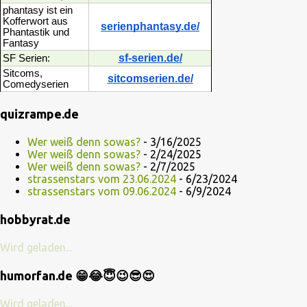
phantasy ist ein
Kofferwort aus
serienphantasy.de/
Phantastik und
Fantasy
sf-serien.de/
SF Serien:
Sitcoms,
sitcomserien.de/
Comedyserien
quizrampe.de
Wer weiß denn sowas?
- 3/16/2025
Wer weiß denn sowas?
- 2/24/2025
Wer weiß denn sowas?
- 2/7/2025
strassenstars vom 23.06.2024
- 6/23/2024
strassenstars vom 09.06.2024
- 6/9/2024
hobbyrat.de
Wird geladen...
humorfan.de 😁😂😇😉😎😍
Wird geladen...