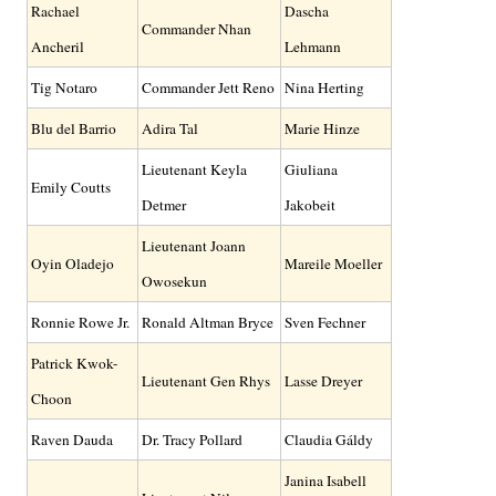
Rachael
Dascha
Commander Nhan
Ancheril
Lehmann
Tig Notaro
Commander Jett Reno
Nina Herting
Blu del Barrio
Adira Tal
Marie Hinze
Lieutenant Keyla
Giuliana
Emily Coutts
Detmer
Jakobeit
Lieutenant Joann
Oyin Oladejo
Mareile Moeller
Owosekun
Ronnie Rowe Jr.
Ronald Altman Bryce
Sven Fechner
Patrick Kwok-
Lieutenant Gen Rhys
Lasse Dreyer
Choon
Raven Dauda
Dr. Tracy Pollard
Claudia Gáldy
Janina Isabell