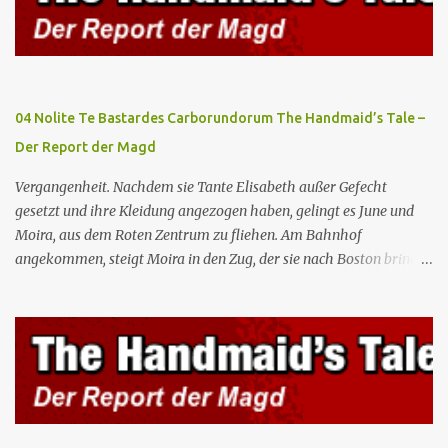
Gilead lebenswichtiges Handelsabkommen zu unterzeichnen.
Botschafterin Castillo konfrontiert Serena mit ihrem Buch „Der
Platz einer Frau”, das als Manifest von Gilead gilt und einen
„häuslichen Feminismus” für eine Gesellschaft postuliert, deren
oberstes Gut die Fortpflanzung ist. June und andere Mägde werden
04 Nolite Te Bastardes Carborundorum The Handmaid’s Tale –
zum Staatsbankett mit der mexikanischen Regierung eingeladen,
Der Report der Magd
wo Serena stolz die „Kinder von Gilead” vorstellt. June nutzt die
Gelegenheit, mit Castillo unter vier Augen zu sprechen, ...
Vergangenheit. Nachdem sie Tante Elisabeth außer Gefecht
gesetzt und ihre Kleidung angezogen haben, gelingt es June und
Moira, aus dem Roten Zentrum zu fliehen. Am Bahnhof
angekommen, steigt Moira in den Zug, der sie nach Boston bringen
wird, kann jedoch June nicht retten, die von den Wachen gefangen
genommen und zurück ins Rote Zentrum gebracht wird, wo Tante
Elisabeth sie mit der Peitsche bestraft. Gegenwart. June ist seit
dreizehn Tagen in ihrem Zimmer eingesperrt und entdeckt im
Kleiderschrank die Inschrift „Nolite te bastardes carborundorum”,
die wahrscheinlich von der Magd Difred hinterlassen wurde, die
vor ihr dort war. In Erwartung der Zeremonie bringt Serena June