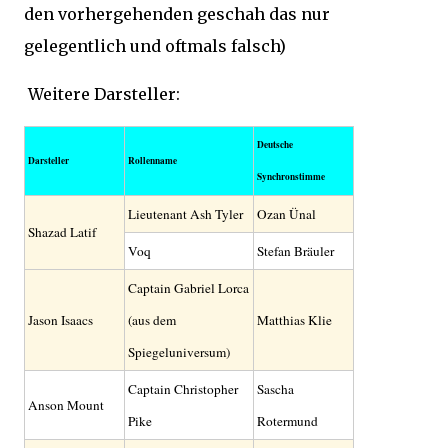
den vorhergehenden geschah das nur
gelegentlich und oftmals falsch)
Weitere Darsteller:
Deutsche
Darsteller
Rollenname
Synchronstimme
Lieutenant Ash Tyler
Ozan Ünal
Shazad Latif
Voq
Stefan Bräuler
Captain Gabriel Lorca
Jason Isaacs
(aus dem
Matthias Klie
Spiegeluniversum)
Captain Christopher
Sascha
Anson Mount
Pike
Rotermund