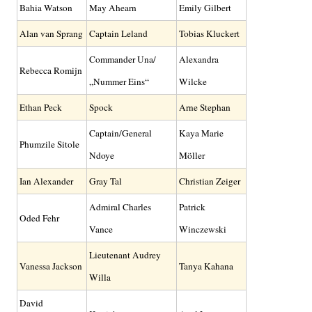
Bahia Watson
May Ahearn
Emily Gilbert
Alan van Sprang
Captain Leland
Tobias Kluckert
Commander Una/
Alexandra
Rebecca Romijn
„Nummer Eins“
Wilcke
Ethan Peck
Spock
Arne Stephan
Captain/General
Kaya Marie
Phumzile Sitole
Ndoye
Möller
Ian Alexander
Gray Tal
Christian Zeiger
Admiral Charles
Patrick
Oded Fehr
Vance
Winczewski
Lieutenant Audrey
Vanessa Jackson
Tanya Kahana
Willa
David