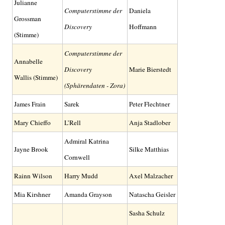
Julianne
Computerstimme der
Daniela
Grossman
Discovery
Hoffmann
(Stimme)
Computerstimme der
Annabelle
Discovery
Marie Bierstedt
Wallis (Stimme)
(Sphärendaten - Zora)
James Frain
Sarek
Peter Flechtner
Mary Chieffo
L’Rell
Anja Stadlober
Admiral Katrina
Jayne Brook
Silke Matthias
Cornwell
Rainn Wilson
Harry Mudd
Axel Malzacher
Mia Kirshner
Amanda Grayson
Natascha Geisler
Sasha Schulz