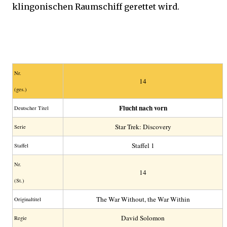
klingonischen Raumschiff gerettet wird.
Nr.
14
(ges.)
Flucht nach vorn
Deutscher Titel
Star Trek: Discovery
Serie
Staffel 1
Staffel
Nr.
14
(St.)
The War Without, the War Within
Original­titel
David Solomon
Regie