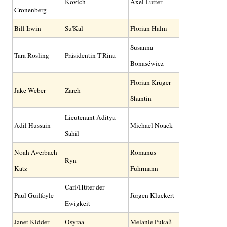
Kovich
Axel Lutter
Cronenberg
Bill Irwin
Su'Kal
Florian Halm
Susanna
Tara Rosling
Präsidentin T'Rina
Bonaséwicz
Florian Krüger-
Jake Weber
Zareh
Shantin
Lieutenant Aditya
Adil Hussain
Michael Noack
Sahil
Noah Averbach-
Romanus
Ryn
Katz
Fuhrmann
Carl/Hüter der
Paul Guilfoyle
Jürgen Kluckert
Ewigkeit
Janet Kidder
Osyraa
Melanie Pukaß