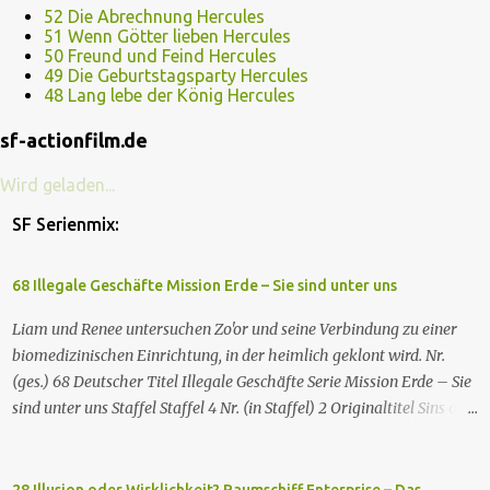
52 Die Abrechnung Hercules
51 Wenn Götter lieben Hercules
50 Freund und Feind Hercules
49 Die Geburtstagsparty Hercules
48 Lang lebe der König Hercules
sf-actionfilm.de
Wird geladen...
SF Serienmix:
68 Illegale Geschäfte Mission Erde – Sie sind unter uns
Liam und Renee untersuchen Zo'or und seine Verbindung zu einer
biomedizinischen Einrichtung, in der heimlich geklont wird. Nr.
(ges.) 68 Deutscher Titel Illegale Geschäfte Serie Mission Erde – Sie
sind unter uns Staffel Staffel 4 Nr. (in Staffel) 2 Original­titel Sins of
the Father Regie Will Dixon Drehbuch Robin Bernheim Erstaus­
strahlung USA 9. Okt. 2000 Deutsch­sprachige Erstaus­strahlung (D)
25. Sep. 2001 Es kommt eine außerirdische Rasse, die Taelons oder