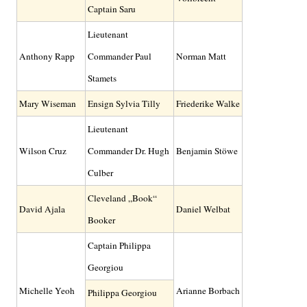
Captain Saru
Lieutenant
Anthony Rapp
Commander Paul
Norman Matt
Stamets
Mary Wiseman
Ensign Sylvia Tilly
Friederike Walke
Lieutenant
Wilson Cruz
Commander Dr. Hugh
Benjamin Stöwe
Culber
Cleveland „Book“
David Ajala
Daniel Welbat
Booker
Captain Philippa
Georgiou
Michelle Yeoh
Arianne Borbach
Philippa Georgiou