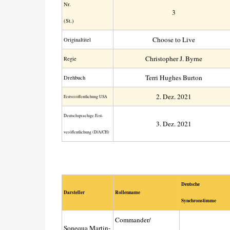
Nr.
3
(St.)
Choose to Live
Original­titel
Christopher J. Byrne
Regie
Terri Hughes Burton
Drehbuch
2. Dez. 2021
Erst­veröffent­lichung USA
Deutsch­sprachige Erst­
3. Dez. 2021
veröffent­lichung (D/A/CH)
Deutsche
Darsteller
Rollenname
Synchronstimme
Commander/
Sonequa Martin-