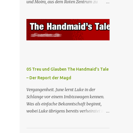
und Moira, aus dem Roten Zentrum zu
Mägde werden zum Staatsbankett mit der
fliehen. Am Bahnhof angekommen, steigt
mexikanischen Regierung eingeladen, wo
Moira in den Zug, der sie nach Boston
Serena stolz die „Kinder von Gilead”
bringen wird, kann jedoch June nicht retten,
vorstellt. June nutzt die Gelegenheit, mit
die von den Wachen gefangen genommen
Castillo unter vier Augen zu sprechen, ...
und zurück ins Rote Zentrum gebracht wird,
wo Tante Elisabeth sie mit der Peitsche
bestraft. Gegenwart. June ist seit dreizehn
Tagen in ihrem Zimmer eingesperrt und
entdeckt im Kleiderschrank die Inschrift
05 Treu und Glauben The Handmaid’s Tale
„Nolite te bastardes carborundorum”, die
– Der Report der Magd
wahrscheinlich von der Magd Difred
hinterlassen wurde, die vor ihr dort war. In
Vergangenheit. June lernt Luke in der
Erwartung der Zeremonie bringt Serena
Schlange vor einem Imbisswagen kennen.
June zum Gynäkologen, der sich bereit
Was als einfache Bekanntschaft beginnt,
erklärt, sie zu schwängern, da Fred
wobei Luke übrigens bereits verheiratet ist,
unfruchtbar ist und nur sie für eine
entwickelt sich zu einer echten Beziehung,
ausbleibende Schwangerschaft
die June dazu veranlasst, ihn zu bitten, seine
verantwortlich gemacht würde. June lehnt
Frau zu verlassen. Gegenwart. Serena weiß