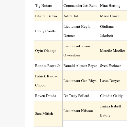
Tig Notaro
Commander Jett Reno
Nina Herting
Blu del Barrio
Adira Tal
Marie Hinze
Lieutenant Keyla
Giuliana
Emily Coutts
Detmer
Jakobeit
Lieutenant Joann
Oyin Oladejo
Mareile Moeller
Owosekun
Ronnie Rowe Jr.
Ronald Altman Bryce
Sven Fechner
Patrick Kwok-
Lieutenant Gen Rhys
Lasse Dreyer
Choon
Raven Dauda
Dr. Tracy Pollard
Claudia Gáldy
Janina Isabell
Lieutenant Nilsson
Sara Mitich
Batoly