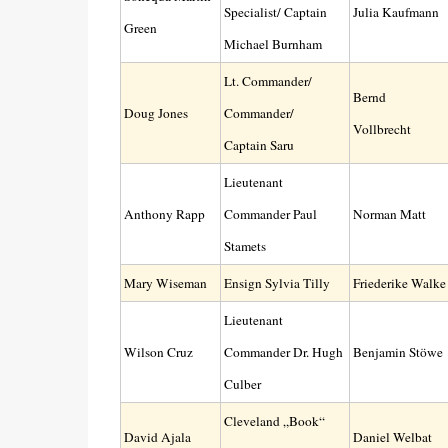
Specialist/ Captain
Julia Kaufmann
Green
Michael Burnham
Lt. Commander/
Bernd
Doug Jones
Commander/
Vollbrecht
Captain Saru
Lieutenant
Anthony Rapp
Commander Paul
Norman Matt
Stamets
Mary Wiseman
Ensign Sylvia Tilly
Friederike Walke
Lieutenant
Wilson Cruz
Commander Dr. Hugh
Benjamin Stöwe
Culber
Cleveland „Book“
David Ajala
Daniel Welbat