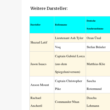
Weitere Darsteller:
Deutsche
Darsteller
Rollenname
Synchronstimme
Lieutenant Ash Tyler
Ozan Ünal
Shazad Latif
Voq
Stefan Bräuler
Captain Gabriel Lorca
Jason Isaacs
(aus dem
Matthias Klie
Spiegeluniversum)
Captain Christopher
Sascha
Anson Mount
Pike
Rotermund
Rachael
Dascha
Commander Nhan
Ancheril
Lehmann