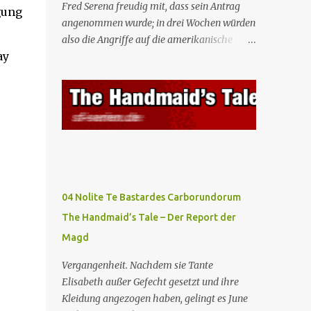
Fred Serena freudig mit, dass sein Antrag
gung
angenommen wurde; in drei Wochen würden
also die Angriffe auf die amerikanische
ay
Regierung beginnen. Fred kämpft dafür,
dass auch seine Frau, eine Journalistin und
konservative Intellektuelle, an den
Sitzungen des Rates teilnehmen kann, aber
die anderen zukünftigen Kommandanten
lehnen die Teilnahme von Frauen weiterhin
entschieden ab. Gegenwart. Die Waterfords
beherbergen eine Delegation aus Mexiko,
um ein für Gilead lebenswichtiges
04 Nolite Te Bastardes Carborundorum
Handelsabkommen zu unterzeichnen.
The Handmaid’s Tale – Der Report der
Botschafterin Castillo konfrontiert Serena
Magd
mit ihrem Buch „Der Platz einer Frau”, das
als Manifest von Gilead gilt und einen
Vergangenheit. Nachdem sie Tante
„häuslichen Feminismus” für eine
Elisabeth außer Gefecht gesetzt und ihre
Gesellschaft postuliert, deren oberstes Gut
Kleidung angezogen haben, gelingt es June
die Fortpflanzung ist. June und andere