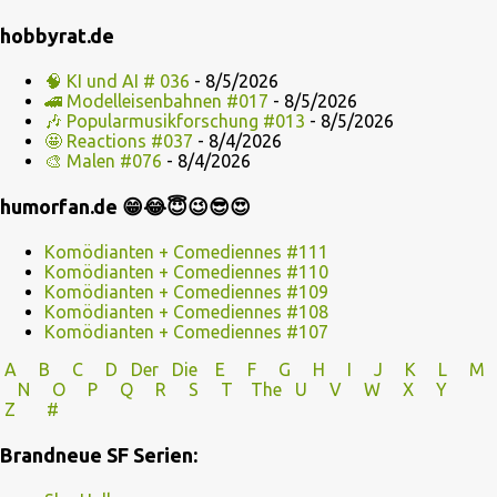
hobbyrat.de
🧠 KI und AI # 036
- 8/5/2026
🚄 Modelleisenbahnen #017
- 8/5/2026
🎶 Popularmusikforschung #013
- 8/5/2026
🤩 Reactions #037
- 8/4/2026
🎨 Malen #076
- 8/4/2026
humorfan.de 😁😂😇😉😎😍
Komödianten + Comediennes #111
Komödianten + Comediennes #110
Komödianten + Comediennes #109
Komödianten + Comediennes #108
Komödianten + Comediennes #107
A
B
C
D
Der
Die
E
F
G
H
I J
K
L
M
N
O
P Q
R
S
T
The
U V
W X Y
Z
#
Brandneue SF Serien: