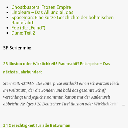
Ghostbusters: Frozen Empire
Linoleum – Das All und all das
Spaceman: Eine kurze Geschichte der böhmischen
Raumfahrt
Foe (dt.: „Feind“)
Dune: Teil 2
SF Serienmix:
28 Illusion oder Wirklichkeit? Raumschiff Enterprise – Das
nächste Jahrhundert
Sternzeit: 42193.6 Die Enterprise entdeckt einen schwarzen Fleck
im Weltraum, der die Sonden und bald das gesamte Schiff
verschlingt und jegliche Kommunikation mit der Außenwelt
abbricht. Nr. (ges.) 28 Deutscher Titel Illusion oder Wirklichkeit?
Serie Raumschiff Enterprise – Das nächste Jahrhundert Staffel
Staffel 2 Nr. (St.) 2 Original­titel Where Silence Has Lease Regie
Winrich Kolbe Buch Jack B. Sowards Erstaus­strahlung USA 26. Nov.
34 Gerechtigkeit für alle Batwoman