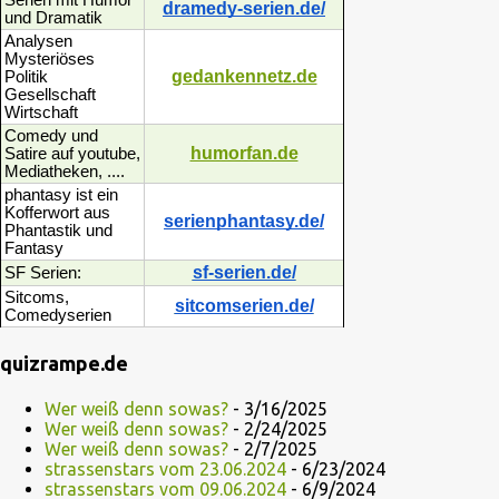
Serien mit Humor
dramedy-serien.de/
und Dramatik
Analysen
Mysteriöses
gedankennetz.de
Politik
Gesellschaft
Wirtschaft
Comedy und
humorfan.de
Satire auf youtube,
Mediatheken, ....
phantasy ist ein
Kofferwort aus
serienphantasy.de/
Phantastik und
Fantasy
sf-serien.de/
SF Serien:
Sitcoms,
sitcomserien.de/
Comedyserien
quizrampe.de
Wer weiß denn sowas?
- 3/16/2025
Wer weiß denn sowas?
- 2/24/2025
Wer weiß denn sowas?
- 2/7/2025
strassenstars vom 23.06.2024
- 6/23/2024
strassenstars vom 09.06.2024
- 6/9/2024