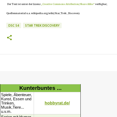
Der Text ist unter der Lizenz
„Creative Commons Attribution/Share Alike“
verfügbar;
Quellenmaterial u.a. wikipedia.org/wiki/Star_Trek:_Discovery
DSC S4
STAR TREK DISCOVERY
Kunterbuntes ...
Spiele, Ábenteuer,
Kunst, Essen und
hobbyrat.de/
Trinken,
Musik,Tiere...
u.v.m.