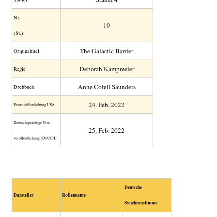
Nr.
10
(St.)
The Galactic Barrier
Original­titel
Deborah Kampmeier
Regie
Anne Cofell Saunders
Drehbuch
24. Feb. 2022
Erst­veröffent­lichung USA
Deutsch­sprachige Erst­
25. Feb. 2022
veröffent­lichung (D/A/CH)
Deutsche
Darsteller
Rollenname
Synchronstimme