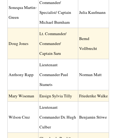
Commander/
Sonequa Martin-
Specialist/ Captain
Julia Kaufmann
Green
Michael Burnham
Lt. Commander/
Bernd
Doug Jones
Commander/
Vollbrecht
Captain Saru
Lieutenant
Anthony Rapp
Commander Paul
Norman Matt
Stamets
Mary Wiseman
Ensign Sylvia Tilly
Friederike Walke
Lieutenant
Wilson Cruz
Commander Dr. Hugh
Benjamin Stöwe
Culber