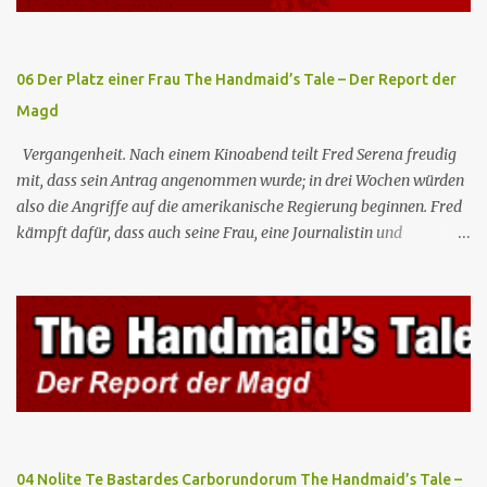
heranzukommen, und dank einer Vision von Dreamer entdecken
sie, dass diese in einer Einrichtung von Amertek gefangen gehalten
werden, von wo aus sie durch ein ...
06 Der Platz einer Frau The Handmaid’s Tale – Der Report der
Magd
Vergangenheit. Nach einem Kinoabend teilt Fred Serena freudig
mit, dass sein Antrag angenommen wurde; in drei Wochen würden
also die Angriffe auf die amerikanische Regierung beginnen. Fred
kämpft dafür, dass auch seine Frau, eine Journalistin und
konservative Intellektuelle, an den Sitzungen des Rates teilnehmen
kann, aber die anderen zukünftigen Kommandanten lehnen die
Teilnahme von Frauen weiterhin entschieden ab. Gegenwart. Die
Waterfords beherbergen eine Delegation aus Mexiko, um ein für
Gilead lebenswichtiges Handelsabkommen zu unterzeichnen.
Botschafterin Castillo konfrontiert Serena mit ihrem Buch „Der
Platz einer Frau”, das als Manifest von Gilead gilt und einen
„häuslichen Feminismus” für eine Gesellschaft postuliert, deren
oberstes Gut die Fortpflanzung ist. June und andere Mägde werden
04 Nolite Te Bastardes Carborundorum The Handmaid’s Tale –