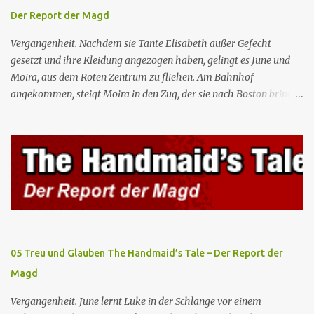
zum Staatsbankett mit der mexikanischen Regierung eingeladen,
Der Report der Magd
wo Serena stolz die „Kinder von Gilead” vorstellt. June nutzt die
Gelegenheit, mit Castillo unter vier Augen zu sprechen, ...
Vergangenheit. Nachdem sie Tante Elisabeth außer Gefecht
gesetzt und ihre Kleidung angezogen haben, gelingt es June und
Moira, aus dem Roten Zentrum zu fliehen. Am Bahnhof
angekommen, steigt Moira in den Zug, der sie nach Boston bringen
wird, kann jedoch June nicht retten, die von den Wachen gefangen
genommen und zurück ins Rote Zentrum gebracht wird, wo Tante
Elisabeth sie mit der Peitsche bestraft. Gegenwart. June ist seit
dreizehn Tagen in ihrem Zimmer eingesperrt und entdeckt im
Kleiderschrank die Inschrift „Nolite te bastardes carborundorum”,
die wahrscheinlich von der Magd Difred hinterlassen wurde, die
vor ihr dort war. In Erwartung der Zeremonie bringt Serena June
zum Gynäkologen, der sich bereit erklärt, sie zu schwängern, da
Fred unfruchtbar ist und nur sie für eine ausbleibende
05 Treu und Glauben The Handmaid’s Tale – Der Report der
Schwangerschaft verantwortlich gemacht würde. June lehnt ab,
Magd
auch wenn dies das Scheitern der Zeremonie bedeutet. Während
des versprochenen Scrabble-Spiels fragt June Fred nach der
Vergangenheit. June lernt Luke in der Schlange vor einem
Bedeutung des lat...