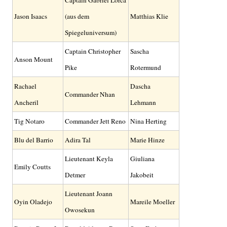
Captain Gabriel Lorca
Jason Isaacs
(aus dem
Matthias Klie
Spiegeluniversum)
Captain Christopher
Sascha
Anson Mount
Pike
Rotermund
Rachael
Dascha
Commander Nhan
Ancheril
Lehmann
Tig Notaro
Commander Jett Reno
Nina Herting
Blu del Barrio
Adira Tal
Marie Hinze
Lieutenant Keyla
Giuliana
Emily Coutts
Detmer
Jakobeit
Lieutenant Joann
Oyin Oladejo
Mareile Moeller
Owosekun