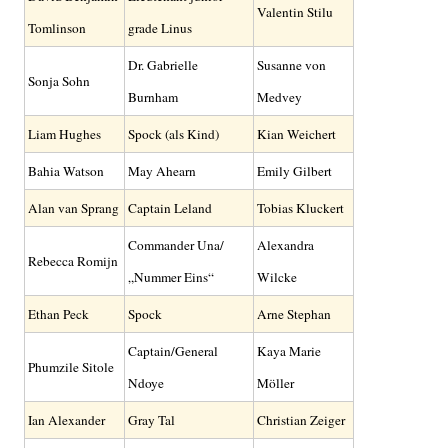
Valentin Stilu
Tomlinson
grade Linus
Dr. Gabrielle
Susanne von
Sonja Sohn
Burnham
Medvey
Liam Hughes
Spock (als Kind)
Kian Weichert
Bahia Watson
May Ahearn
Emily Gilbert
Alan van Sprang
Captain Leland
Tobias Kluckert
Commander Una/
Alexandra
Rebecca Romijn
„Nummer Eins“
Wilcke
Ethan Peck
Spock
Arne Stephan
Captain/General
Kaya Marie
Phumzile Sitole
Ndoye
Möller
Ian Alexander
Gray Tal
Christian Zeiger