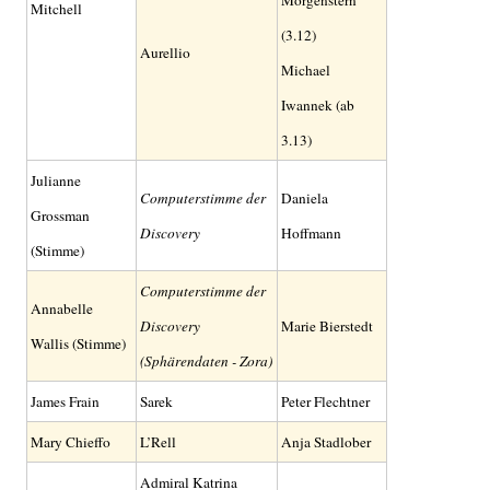
Morgenstern
Mitchell
(3.12)
Aurellio
Michael
Iwannek (ab
3.13)
Julianne
Computerstimme der
Daniela
Grossman
Discovery
Hoffmann
(Stimme)
Computerstimme der
Annabelle
Discovery
Marie Bierstedt
Wallis (Stimme)
(Sphärendaten - Zora)
James Frain
Sarek
Peter Flechtner
Mary Chieffo
L’Rell
Anja Stadlober
Admiral Katrina