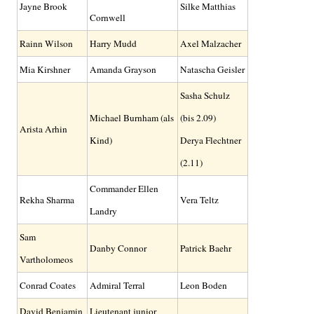
Jayne Brook
Silke Matthias
Cornwell
Rainn Wilson
Harry Mudd
Axel Malzacher
Mia Kirshner
Amanda Grayson
Natascha Geisler
Sasha Schulz
Michael Burnham (als
(bis 2.09)
Arista Arhin
Kind)
Derya Flechtner
(2.11)
Commander Ellen
Rekha Sharma
Vera Teltz
Landry
Sam
Danby Connor
Patrick Baehr
Vartholomeos
Conrad Coates
Admiral Terral
Leon Boden
David Benjamin
Lieutenant junior