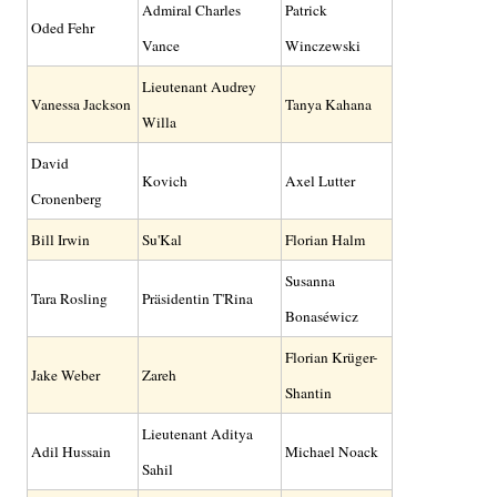
Admiral Charles
Patrick
Oded Fehr
Vance
Winczewski
Lieutenant Audrey
Vanessa Jackson
Tanya Kahana
Willa
David
Kovich
Axel Lutter
Cronenberg
Bill Irwin
Su'Kal
Florian Halm
Susanna
Tara Rosling
Präsidentin T'Rina
Bonaséwicz
Florian Krüger-
Jake Weber
Zareh
Shantin
Lieutenant Aditya
Adil Hussain
Michael Noack
Sahil