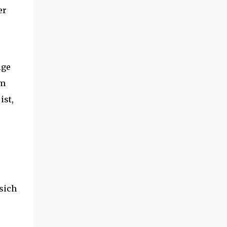
er
ige
am
ist,
sich