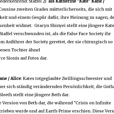
ederkehrend: Staffel 2)
als Katherine "Kate" Kane /
Cousine zweiten Grades mütterlicherseits, die sich mit
gkeit und einem Gespür dafür, ihre Meinung zu sagen, d
nheit widmet. Gracyn Shinyei stellt eine jüngere Kat
taffel verschwunden ist, als die False Face Society ihr
m Anführer der Society gerettet, der sie chirurgisch so
rbenen Tochter ähnel
e Sionis auf Fotos dar.
ane / Alice
: Kates totgeglaubte Zwillingsschwester und
er sich ständig verändernden Persönlichkeit, die Got
leeth stellt eine jüngere Beth dar.
Version von Beth dar, die während "Crisis on Infinite
trieben wurde und auf Earth-Prime erschien. Diese Ver