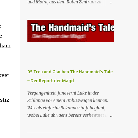
und Moira, aus dem Roten Zentrum zu
Mägde werden zum Staatsbankett mit der
fliehen. Am Bahnhof angekommen, steigt
mexikanischen Regierung eingeladen, wo
Moira in den Zug, der sie nach Boston
Serena stolz die „Kinder von Gilead”
bringen wird, kann jedoch June nicht retten,
r
vorstellt. June nutzt die Gelegenheit, mit
die von den Wachen gefangen genommen
Castillo unter vier Augen zu sprechen, ...
e
und zurück ins Rote Zentrum gebracht wird,
tham
wo Tante Elisabeth sie mit der Peitsche
bestraft. Gegenwart. June ist seit dreizehn
Tagen in ihrem Zimmer eingesperrt und
entdeckt im Kleiderschrank die Inschrift
05 Treu und Glauben The Handmaid’s Tale
over
„Nolite te bastardes carborundorum”, die
– Der Report der Magd
wahrscheinlich von der Magd Difred
hinterlassen wurde, die vor ihr dort war. In
Vergangenheit. June lernt Luke in der
Erwartung der Zeremonie bringt Serena
stiz
Schlange vor einem Imbisswagen kennen.
June zum Gynäkologen, der sich bereit
Was als einfache Bekanntschaft beginnt,
erklärt, sie zu schwängern, da Fred
wobei Luke übrigens bereits verheiratet ist,
unfruchtbar ist und nur sie für eine
entwickelt sich zu einer echten Beziehung,
ausbleibende Schwangerschaft
die June dazu veranlasst, ihn zu bitten, seine
verantwortlich gemacht würde. June lehnt
Frau zu verlassen. Gegenwart. Serena weiß