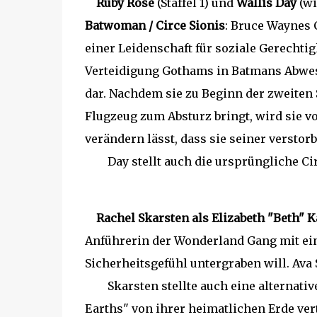
Ruby Rose
(Staffel 1) und
Wallis Day
(wi
Batwoman / Circe Sionis
: Bruce Waynes 
einer Leidenschaft für soziale Gerechti
Verteidigung Gothams in Batmans Abwese
dar. Nachdem sie zu Beginn der zweiten S
Flugzeug zum Absturz bringt, wird sie vo
verändern lässt, dass sie seiner versto
Day stellt auch die ursprüngliche Circ
Rachel Skarsten als Elizabeth "Beth" K
Anführerin der Wonderland Gang mit ein
Sicherheitsgefühl untergraben will. Ava S
Skarsten stellte auch eine alternative 
Earths" von ihrer heimatlichen Erde ver