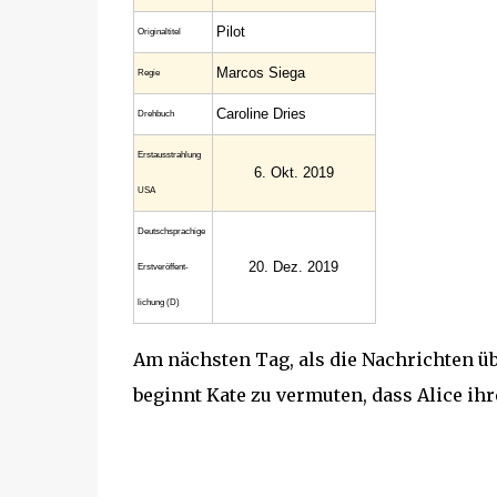
Pilot
Original­titel
Marcos Siega
Regie
Caroline Dries
Drehbuch
Erstaus­strahlung
6. Okt. 2019
USA
Deutsch­sprachige
20. Dez. 2019
Erst­veröffent­
lichung (D)
Am nächsten Tag, als die Nachrichten ü
beginnt Kate zu vermuten, dass Alice ihr