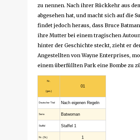
zu nennen. Nach ihrer Rückkehr aus dem 
abgesehen hat, und macht sich auf die S
findet jedoch heraus, dass Bruce Batman 
ihre Mutter bei einem tragischen Autou
hinter der Geschichte steckt, zieht er d
Angestellten von Wayne Enterprises, modi
einem überfüllten Park eine Bombe zu z
Nr.
01
(ges.)
Nach eigenen Regeln
Deutscher Titel
Batwoman
Serie
Staffel 1
Staffel
1
Nr. (St.)