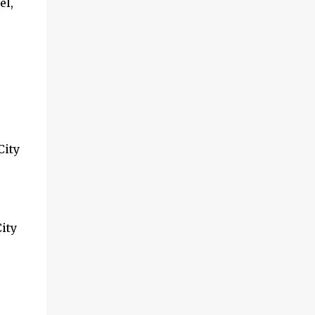
el,
City
ity