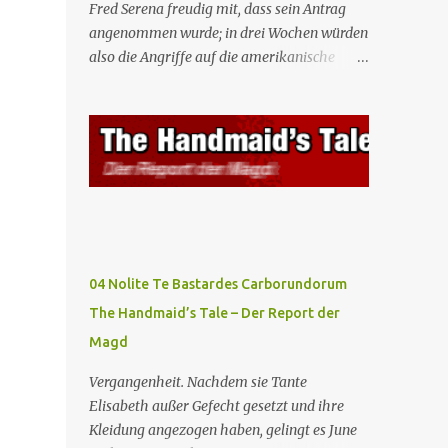
Fred Serena freudig mit, dass sein Antrag
angenommen wurde; in drei Wochen würden
also die Angriffe auf die amerikanische
Regierung beginnen. Fred kämpft dafür,
dass auch seine Frau, eine Journalistin und
konservative Intellektuelle, an den
Sitzungen des Rates teilnehmen kann, aber
die anderen zukünftigen Kommandanten
lehnen die Teilnahme von Frauen weiterhin
entschieden ab. Gegenwart. Die Waterfords
beherbergen eine Delegation aus Mexiko,
um ein für Gilead lebenswichtiges
04 Nolite Te Bastardes Carborundorum
Handelsabkommen zu unterzeichnen.
The Handmaid’s Tale – Der Report der
Botschafterin Castillo konfrontiert Serena
Magd
mit ihrem Buch „Der Platz einer Frau”, das
als Manifest von Gilead gilt und einen
Vergangenheit. Nachdem sie Tante
„häuslichen Feminismus” für eine
Elisabeth außer Gefecht gesetzt und ihre
Gesellschaft postuliert, deren oberstes Gut
Kleidung angezogen haben, gelingt es June
die Fortpflanzung ist. June und andere