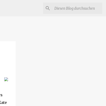
ws
Kate