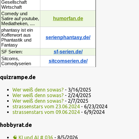
Gesellschaft
Wirtschaft
Comedy und
humorfan.de
Satire auf youtube,
Mediatheken, ....
phantasy ist ein
Kofferwort aus
serienphantasy.de/
Phantastik und
Fantasy
sf-serien.de/
SF Serien:
Sitcoms,
sitcomserien.de/
Comedyserien
quizrampe.de
Wer weiß denn sowas?
- 3/16/2025
Wer weiß denn sowas?
- 2/24/2025
Wer weiß denn sowas?
- 2/7/2025
strassenstars vom 23.06.2024
- 6/23/2024
strassenstars vom 09.06.2024
- 6/9/2024
hobbyrat.de
🧠 KI und AI # 036
- 8/5/2026