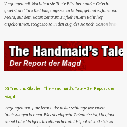
Gelegenheit, mit Castillo unter vier Augen zu sprechen, ...
Vergangenheit. Nachdem sie Tante Elisabeth außer Gefecht
gesetzt und ihre Kleidung angezogen haben, gelingt es June und
Moira, aus dem Roten Zentrum zu fliehen. Am Bahnhof
angekommen, steigt Moira in den Zug, der sie nach Boston bringen
wird, kann jedoch June nicht retten, die von den Wachen gefangen
genommen und zurück ins Rote Zentrum gebracht wird, wo Tante
Elisabeth sie mit der Peitsche bestraft. Gegenwart. June ist seit
dreizehn Tagen in ihrem Zimmer eingesperrt und entdeckt im
Kleiderschrank die Inschrift „Nolite te bastardes carborundorum”,
die wahrscheinlich von der Magd Difred hinterlassen wurde, die
vor ihr dort war. In Erwartung der Zeremonie bringt Serena June
zum Gynäkologen, der sich bereit erklärt, sie zu schwängern, da
Fred unfruchtbar ist und nur sie für eine ausbleibende
05 Treu und Glauben The Handmaid’s Tale – Der Report der
Schwangerschaft verantwortlich gemacht würde. June lehnt ab,
Magd
auch wenn dies das Scheitern der Zeremonie bedeutet. Während
des versprochenen Scrabble-Spiels fragt June Fred nach der
Vergangenheit. June lernt Luke in der Schlange vor einem
Bedeutung des lat...
Imbisswagen kennen. Was als einfache Bekanntschaft beginnt,
wobei Luke übrigens bereits verheiratet ist, entwickelt sich zu