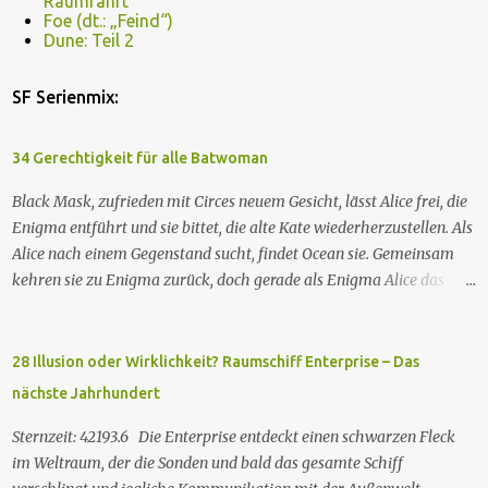
Raumfahrt
Foe (dt.: „Feind“)
Dune: Teil 2
SF Serienmix:
34 Gerechtigkeit für alle Batwoman
Black Mask, zufrieden mit Circes neuem Gesicht, lässt Alice frei, die
Enigma entführt und sie bittet, die alte Kate wiederherzustellen. Als
Alice nach einem Gegenstand sucht, findet Ocean sie. Gemeinsam
kehren sie zu Enigma zurück, doch gerade als Enigma Alice das
Passwort verraten will, um Kates Hypnose zu brechen, tötet Ocean
Enigma und sagt Alice, dass sie Kate besser nicht zurückhaben
wolle. Währenddessen nehmen zwei GCPd-Beamte Ryan und Luke
28 Illusion oder Wirklichkeit? Raumschiff Enterprise – Das
in einem Club fest. Als Sophie die gleichen weißen, rassistischen
nächste Jahrhundert
Polizisten zur Rede stellt, wird auch sie verhaftet. Die drei treffen
auf einen Gefangenen namens Eli. Imani besorgt sich einen Anwalt,
Sternzeit: 42193.6 Die Enterprise entdeckt einen schwarzen Fleck
um sie rauszuholen. Inzwischen hat das neue Snakebite viele
im Weltraum, der die Sonden und bald das gesamte Schiff