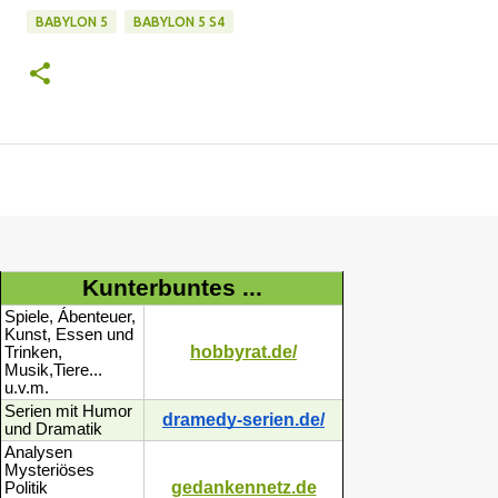
BABYLON 5
BABYLON 5 S4
Kunterbuntes ...
Spiele, Ábenteuer,
Kunst, Essen und
hobbyrat.de/
Trinken,
Musik,Tiere...
u.v.m.
Serien mit Humor
dramedy-serien.de/
und Dramatik
Analysen
Mysteriöses
gedankennetz.de
Politik