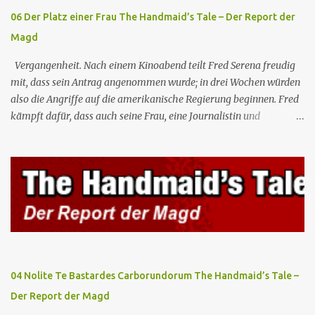
eisige Wasser. Später, während Janine im Koma im Krankenhaus
06 Der Platz einer Frau The Handmaid’s Tale – Der Report der
liegt, wird Comma...
Magd
Vergangenheit. Nach einem Kinoabend teilt Fred Serena freudig
mit, dass sein Antrag angenommen wurde; in drei Wochen würden
also die Angriffe auf die amerikanische Regierung beginnen. Fred
kämpft dafür, dass auch seine Frau, eine Journalistin und
konservative Intellektuelle, an den Sitzungen des Rates teilnehmen
kann, aber die anderen zukünftigen Kommandanten lehnen die
Teilnahme von Frauen weiterhin entschieden ab. Gegenwart. Die
Waterfords beherbergen eine Delegation aus Mexiko, um ein für
Gilead lebenswichtiges Handelsabkommen zu unterzeichnen.
Botschafterin Castillo konfrontiert Serena mit ihrem Buch „Der
Platz einer Frau”, das als Manifest von Gilead gilt und einen
„häuslichen Feminismus” für eine Gesellschaft postuliert, deren
oberstes Gut die Fortpflanzung ist. June und andere Mägde werden
04 Nolite Te Bastardes Carborundorum The Handmaid’s Tale –
zum Staatsbankett mit der mexikanischen Regierung eingeladen,
Der Report der Magd
wo Serena stolz die „Kinder von Gilead” vorstellt. June nutzt die