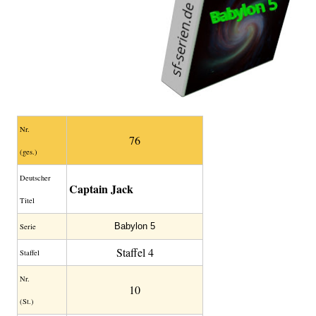
Nr.
76
(ges.)
Deutscher
Captain Jack
Titel
Babylon 5
Serie
Staffel 4
Staffel
Nr.
10
(St.)