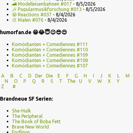
🚄 Modelleisenbahnen #017
- 8/5/2026
🎶 Popularmusikforschung #013
- 8/5/2026
🤩 Reactions #037
- 8/4/2026
🎨 Malen #076
- 8/4/2026
humorfan.de 😁😂😇😉😎😍
Komödianten + Comediennes #111
Komödianten + Comediennes #110
Komödianten + Comediennes #109
Komödianten + Comediennes #108
Komödianten + Comediennes #107
A
B
C
D
Der
Die
E
F
G
H
I J
K
L
M
N
O
P Q
R
S
T
The
U V
W X Y
Z
#
Brandneue SF Serien:
She-Hulk
The Peripheral
The Book of Boba Fett
Brave New World
Endlings