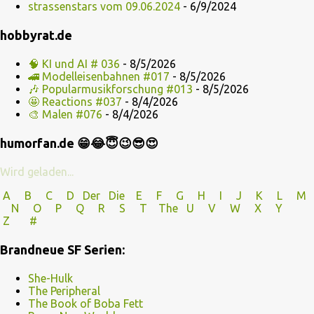
strassenstars vom 09.06.2024
- 6/9/2024
hobbyrat.de
🧠 KI und AI # 036
- 8/5/2026
🚄 Modelleisenbahnen #017
- 8/5/2026
🎶 Popularmusikforschung #013
- 8/5/2026
🤩 Reactions #037
- 8/4/2026
🎨 Malen #076
- 8/4/2026
humorfan.de 😁😂😇😉😎😍
Wird geladen...
A
B
C
D
Der
Die
E
F
G
H
I J
K
L
M
N
O
P Q
R
S
T
The
U V
W X Y
Z
#
Brandneue SF Serien:
She-Hulk
The Peripheral
The Book of Boba Fett