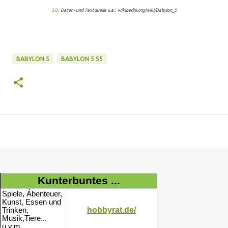
3.0
. Daten- und Textquelle u.a.: wikipedia.org/wiki/Babylon_5
BABYLON 5
BABYLON 5 S5
Kunterbuntes ...
Spiele, Ábenteuer,
Kunst, Essen und
hobbyrat.de/
Trinken,
Musik,Tiere...
u.v.m.