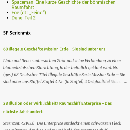
Spaceman: Eine kurze Geschichte der böhmischen
Raumfahrt
Foe (dt.: „Feind“)
Dune: Teil 2
SF Serienmix:
68 Illegale Geschäfte Mission Erde – Sie sind unter uns
Liam und Renee untersuchen Zo'or und seine Verbindung zu einer
biomedizinischen Einrichtung, in der heimlich geklont wird. Nr.
(ges.) 68 Deutscher Titel Illegale Geschäfte Serie Mission Erde – Sie
sind unter uns Staffel Staffel 4 Nr. (in Staffel) 2 Original­titel Sins of
the Father Regie Will Dixon Drehbuch Robin Bernheim Erstaus­
strahlung USA 9. Okt. 2000 Deutsch­sprachige Erstaus­strahlung (D)
25. Sep. 2001 Es kommt eine außerirdische Rasse, die Taelons oder
28 Illusion oder Wirklichkeit? Raumschiff Enterprise – Das
Gefährten genannt wird, auf die Erde. Sie bieten den Menschen auf
nächste Jahrhundert
der Erde Technologien an, mit denen sie Krankheiten und
Hungersnöte eindämmen, Umweltprobleme lösen und Konflikte
Sternzeit: 42193.6 Die Enterprise entdeckt einen schwarzen Fleck