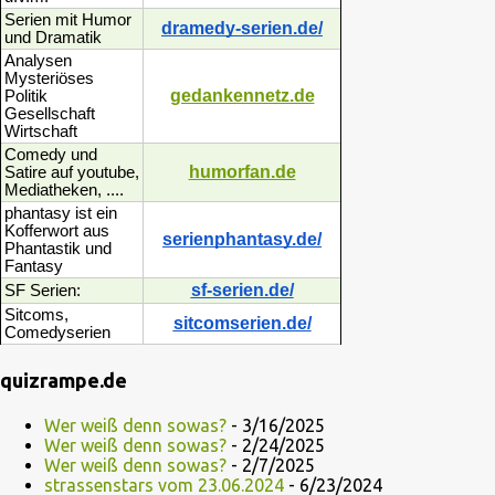
Serien mit Humor
dramedy-serien.de/
und Dramatik
Analysen
Mysteriöses
gedankennetz.de
Politik
Gesellschaft
Wirtschaft
Comedy und
humorfan.de
Satire auf youtube,
Mediatheken, ....
phantasy ist ein
Kofferwort aus
serienphantasy.de/
Phantastik und
Fantasy
sf-serien.de/
SF Serien:
Sitcoms,
sitcomserien.de/
Comedyserien
quizrampe.de
Wer weiß denn sowas?
- 3/16/2025
Wer weiß denn sowas?
- 2/24/2025
Wer weiß denn sowas?
- 2/7/2025
strassenstars vom 23.06.2024
- 6/23/2024