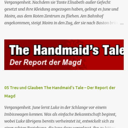
Gelegenheit, mit Castillo unter vier Augen zu sprechen, ...
Vergangenheit. Nachdem sie Tante Elisabeth außer Gefecht
gesetzt und ihre Kleidung angezogen haben, gelingt es June und
Moira, aus dem Roten Zentrum zu fliehen. Am Bahnhof
angekommen, steigt Moira in den Zug, der sie nach Boston bringen
wird, kann jedoch June nicht retten, die von den Wachen gefangen
genommen und zurück ins Rote Zentrum gebracht wird, wo Tante
Elisabeth sie mit der Peitsche bestraft. Gegenwart. June ist seit
dreizehn Tagen in ihrem Zimmer eingesperrt und entdeckt im
Kleiderschrank die Inschrift „Nolite te bastardes carborundorum”,
die wahrscheinlich von der Magd Difred hinterlassen wurde, die
vor ihr dort war. In Erwartung der Zeremonie bringt Serena June
zum Gynäkologen, der sich bereit erklärt, sie zu schwängern, da
Fred unfruchtbar ist und nur sie für eine ausbleibende
05 Treu und Glauben The Handmaid’s Tale – Der Report der
Schwangerschaft verantwortlich gemacht würde. June lehnt ab,
Magd
auch wenn dies das Scheitern der Zeremonie bedeutet. Während
des versprochenen Scrabble-Spiels fragt June Fred nach der
Vergangenheit. June lernt Luke in der Schlange vor einem
Bedeutung des lat...
Imbisswagen kennen. Was als einfache Bekanntschaft beginnt,
wobei Luke übrigens bereits verheiratet ist, entwickelt sich zu