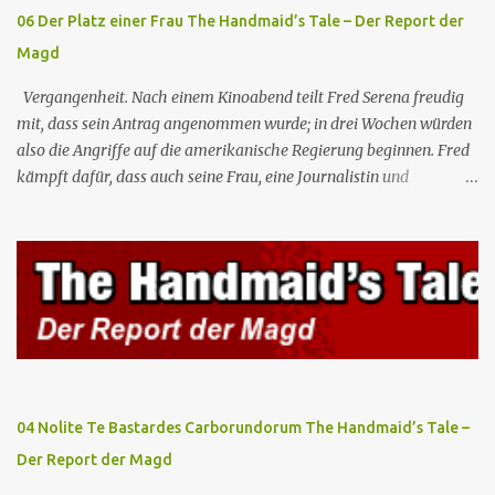
werden, von wo aus sie durch ein ...
06 Der Platz einer Frau The Handmaid’s Tale – Der Report der
Magd
Vergangenheit. Nach einem Kinoabend teilt Fred Serena freudig
mit, dass sein Antrag angenommen wurde; in drei Wochen würden
also die Angriffe auf die amerikanische Regierung beginnen. Fred
kämpft dafür, dass auch seine Frau, eine Journalistin und
konservative Intellektuelle, an den Sitzungen des Rates teilnehmen
kann, aber die anderen zukünftigen Kommandanten lehnen die
Teilnahme von Frauen weiterhin entschieden ab. Gegenwart. Die
Waterfords beherbergen eine Delegation aus Mexiko, um ein für
Gilead lebenswichtiges Handelsabkommen zu unterzeichnen.
Botschafterin Castillo konfrontiert Serena mit ihrem Buch „Der
Platz einer Frau”, das als Manifest von Gilead gilt und einen
„häuslichen Feminismus” für eine Gesellschaft postuliert, deren
oberstes Gut die Fortpflanzung ist. June und andere Mägde werden
04 Nolite Te Bastardes Carborundorum The Handmaid’s Tale –
zum Staatsbankett mit der mexikanischen Regierung eingeladen,
Der Report der Magd
wo Serena stolz die „Kinder von Gilead” vorstellt. June nutzt die