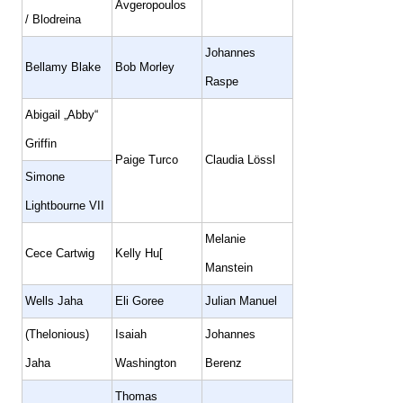
Avgeropoulos
/ Blodreina
Johannes
Bellamy Blake
Bob Morley
Raspe
Abigail „Abby“
Griffin
Paige Turco
Claudia Lössl
Simone
Lightbourne VII
Melanie
Cece Cartwig
Kelly Hu[
Manstein
Wells Jaha
Eli Goree
Julian Manuel
(Thelonious)
Isaiah
Johannes
Jaha
Washington
Berenz
Thomas