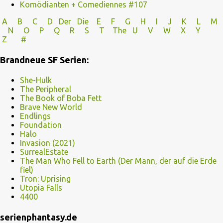
Komödianten + Comediennes #107
A
B
C
D
Der
Die
E
F
G
H
I J
K
L
M
N
O
P Q
R
S
T
The
U V
W X Y
Z
#
Brandneue SF Serien:
She-Hulk
The Peripheral
The Book of Boba Fett
Brave New World
Endlings
Foundation
Halo
Invasion (2021)
SurrealEstate
The Man Who Fell to Earth (Der Mann, der auf die Erde
fiel)
Tron: Uprising
Utopia Falls
4400
serienphantasy.de