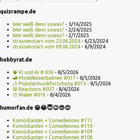
quizrampe.de
Wer weiß denn sowas?
- 3/16/2025
Wer weiß denn sowas?
- 2/24/2025
Wer weiß denn sowas?
- 2/7/2025
strassenstars vom 23.06.2024
- 6/23/2024
strassenstars vom 09.06.2024
- 6/9/2024
hobbyrat.de
🧠 KI und AI # 036
- 8/5/2026
🚄 Modelleisenbahnen #017
- 8/5/2026
🎶 Popularmusikforschung #013
- 8/5/2026
🤩 Reactions #037
- 8/4/2026
🎨 Malen #076
- 8/4/2026
humorfan.de 😁😂😇😉😎😍
Komödianten + Comediennes #111
Komödianten + Comediennes #110
Komödianten + Comediennes #109
Komödianten + Comediennes #108