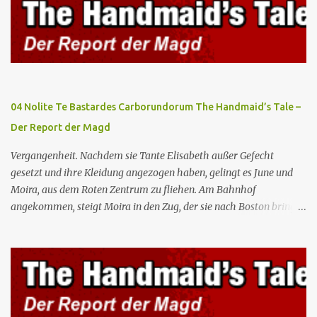
Waterfords beherbergen eine Delegation aus Mexiko, um ein für
Gilead lebenswichtiges Handelsabkommen zu unterzeichnen.
Botschafterin Castillo konfrontiert Serena mit ihrem Buch „Der
Platz einer Frau”, das als Manifest von Gilead gilt und einen
„häuslichen Feminismus” für eine Gesellschaft postuliert, deren
oberstes Gut die Fortpflanzung ist. June und andere Mägde werden
04 Nolite Te Bastardes Carborundorum The Handmaid’s Tale –
zum Staatsbankett mit der mexikanischen Regierung eingeladen,
Der Report der Magd
wo Serena stolz die „Kinder von Gilead” vorstellt. June nutzt die
Gelegenheit, mit Castillo unter vier Augen zu sprechen, ...
Vergangenheit. Nachdem sie Tante Elisabeth außer Gefecht
gesetzt und ihre Kleidung angezogen haben, gelingt es June und
Moira, aus dem Roten Zentrum zu fliehen. Am Bahnhof
angekommen, steigt Moira in den Zug, der sie nach Boston bringen
wird, kann jedoch June nicht retten, die von den Wachen gefangen
genommen und zurück ins Rote Zentrum gebracht wird, wo Tante
Elisabeth sie mit der Peitsche bestraft. Gegenwart. June ist seit
dreizehn Tagen in ihrem Zimmer eingesperrt und entdeckt im
Kleiderschrank die Inschrift „Nolite te bastardes carborundorum”,
die wahrscheinlich von der Magd Difred hinterlassen wurde, die