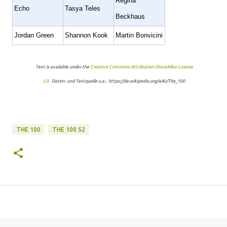
Regina
Echo
Tasya Teles
Beckhaus
Jordan Green
Shannon Kook
Martin Bonvicini
Text is available under the
Creative Commons Attribution-ShareAlike License
3.0
. Daten- und Textquelle u.a.: https://de.wikipedia.org/wiki/The_100
THE 100
THE 100 S2