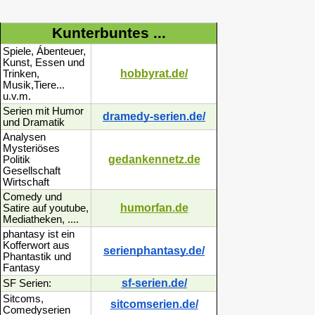
Kunterbuntes ...
Spiele, Ábenteuer,
Kunst, Essen und
hobbyrat.de/
Trinken,
Musik,Tiere...
u.v.m.
Serien mit Humor
dramedy-serien.de/
und Dramatik
Analysen
Mysteriöses
gedankennetz.de
Politik
Gesellschaft
Wirtschaft
Comedy und
humorfan.de
Satire auf youtube,
Mediatheken, ....
phantasy ist ein
Kofferwort aus
serienphantasy.de/
Phantastik und
Fantasy
sf-serien.de/
SF Serien:
Sitcoms,
sitcomserien.de/
Comedyserien