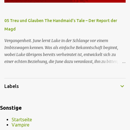
vor ihr dort war. In Erwartung der Zeremonie bringt Serena June
zum Gynäkologen, der sich bereit erklärt, sie zu schwängern, da
Fred unfruchtbar ist und nur sie für eine ausbleibende
05 Treu und Glauben The Handmaid’s Tale – Der Report der
Schwangerschaft verantwortlich gemacht würde. June lehnt ab,
Magd
auch wenn dies das Scheitern der Zeremonie bedeutet. Während
des versprochenen Scrabble-Spiels fragt June Fred nach der
Vergangenheit. June lernt Luke in der Schlange vor einem
Bedeutung des lat...
Imbisswagen kennen. Was als einfache Bekanntschaft beginnt,
wobei Luke übrigens bereits verheiratet ist, entwickelt sich zu
einer echten Beziehung, die June dazu veranlasst, ihn zu bitten,
seine Frau zu verlassen. Gegenwart. Serena weiß um Freds
Unfruchtbarkeit und beschließt daher, dass June heimlich von Nick
schwanger werden soll. Im Supermarkt trifft June auf Emily, die
Labels
aus dem Exil zurückgekehrt ist und nun die Magd Distephen ist.
June trifft sich mit Nick in seiner Hütte, unterzieht sich jedoch der
Zeremonie, um Fred nicht zu zeigen, dass sie von seiner Impotenz
Sonstige
wissen. June wirft dem Kommandanten vor, sie während des
Geschlechtsverkehrs unangemessen berührt zu haben, woraufhin
Startseite
er ihr antwortet, dass auch sie Mitgefühl empfinden, so sehr, dass
Vampire