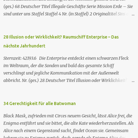
(ges.) 68 Deutscher Titel Illegale Geschäfte Serie Mission Erde – Sie
sind unter uns Staffel Staffel 4 Nr. (in Staffel) 2 Original­titel Sins of
the Father Regie Will Dixon Drehbuch Robin Bernheim Erstaus­
strahlung USA 9. Okt. 2000 Deutsch­sprachige Erstaus­strahlung (D)
25. Sep. 2001 Es kommt eine außerirdische Rasse, die Taelons oder
28 Illusion oder Wirklichkeit? Raumschiff Enterprise – Das
Gefährten genannt wird, auf die Erde. Sie bieten den Menschen auf
nächste Jahrhundert
der Erde Technologien an, mit denen sie Krankheiten und
Hungersnöte eindämmen, Umweltprobleme lösen und Konflikte
Sternzeit: 42193.6 Die Enterprise entdeckt einen schwarzen Fleck
beenden können. Im Gegenzug verlangen sie, dass man sie auf der
im Weltraum, der die Sonden und bald das gesamte Schiff
Erde leben lässt. Doch eine Gruppe von Erdlingen, die an der
verschlingt und jegliche Kommunikation mit der Außenwelt
Freundlichkeit der Taelons zweifelt, organisiert eine
abbricht. Nr. (ges.) 28 Deutscher Titel Illusion oder Wirklichkeit?
Widerstandsbewegung, um ihre wahren Absichten zu entlarven.
Serie Raumschiff Enterprise – Das nächste Jahrhundert Staffel
Wir entdecken eine Verbindung zwischen den beiden Spezies und
Staffel 2 Nr. (St.) 2 Original­titel Where Silence Has Lease Regie
verstehen nach und nach, dass jede Spezies die...
Winrich Kolbe Buch Jack B. Sowards Erstaus­strahlung USA 26. Nov.
34 Gerechtigkeit für alle Batwoman
1988 Deutsch­sprachige Erstaus­strahlung (ZDF) 20. Apr. 1991
Black Mask, zufrieden mit Circes neuem Gesicht, lässt Alice frei, die
Deutschsprachige Erstausstrahlung der HD-restaurierten Fassung
Enigma entführt und sie bittet, die alte Kate wiederherzustellen. Als
im Pay-TV (Syfy) 17. Jan. 2013 Raumschiff Enterprise – Das nächste
Alice nach einem Gegenstand sucht, findet Ocean sie. Gemeinsam
Jahrhundert spielt im 24. Jahrhundert und erzählt von den