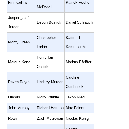
Finn Collins
Patrick Roche
McDonell
Jasper „Jas“
Devon Bostick
Daniel Schlauch
Jordan
Christopher
Karim El
Monty Green
Larkin
Kammouchi
Henry Ian
Marcus Kane
Markus Pfeiffer
Cusick
Caroline
Raven Reyes
Lindsey Morgan
Combrinck
Lincoln
Ricky Whittle
Jakob Riedl
John Murphy
Richard Harmon
Max Felder
Roan
Zach McGowan
Nicolas König