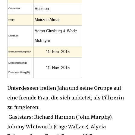
Rubicon
Original­titel
Mairzee Almas
Regie
Aaron Ginsburg & Wade
Drehbuch
McIntyre
11. Feb. 2015
Erstaus­strahlung USA
Deutsch­sprachige
11. Nov. 2015
Erstaus­strahlung (D)
Unterdessen treffen Jaha und seine Gruppe auf
eine fremde Frau, die sich anbietet, als Führerin
zu fungieren.
Gaststars: Richard Harmon (John Murphy),
Johnny Whitworth (Cage Wallace), Alycia