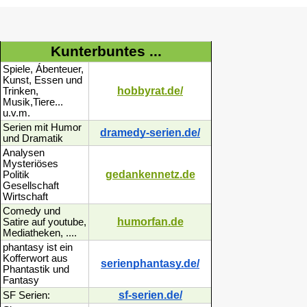
Kunterbuntes ...
Spiele, Ábenteuer,
Kunst, Essen und
hobbyrat.de/
Trinken,
Musik,Tiere...
u.v.m.
Serien mit Humor
dramedy-serien.de/
und Dramatik
Analysen
Mysteriöses
gedankennetz.de
Politik
Gesellschaft
Wirtschaft
Comedy und
humorfan.de
Satire auf youtube,
Mediatheken, ....
phantasy ist ein
Kofferwort aus
serienphantasy.de/
Phantastik und
Fantasy
sf-serien.de/
SF Serien: