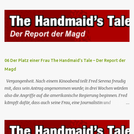
der Zwischenzeit will die Atlantische Nationale Allianz die
Technologie des Mutterschiffs bergen, muss sich aber mit dem
einzigen rachsüchtigen Insassen auseinandersetzen: Ronald
Sandoval. Nr. (ges.) 89 Deutscher Titel Ungeerdet Serie Mission Erde
– Sie sind unter uns Staffel Staffel 5 Nr. (in Staffel) 1 Original­titel
Unearthed Regie Andrew Potter Drehbuch John Whelpley Erstaus­
strahlung USA 1. Okt. 2001 Anmerkungen: Der erste Auftritt von
Howlyn, Juda (Stammgäste der Serie) und Ra...
06 Der Platz einer Frau The Handmaid’s Tale – Der Report der
Magd
Vergangenheit. Nach einem Kinoabend teilt Fred Serena freudig
mit, dass sein Antrag angenommen wurde; in drei Wochen würden
also die Angriffe auf die amerikanische Regierung beginnen. Fred
kämpft dafür, dass auch seine Frau, eine Journalistin und
konservative Intellektuelle, an den Sitzungen des Rates teilnehmen
kann, aber die anderen zukünftigen Kommandanten lehnen die
Teilnahme von Frauen weiterhin entschieden ab. Gegenwart. Die
Waterfords beherbergen eine Delegation aus Mexiko, um ein für