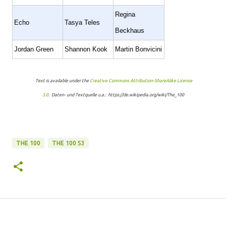
Regina
Echo
Tasya Teles
Beckhaus
Jordan Green
Shannon Kook
Martin Bonvicini
Text is available under the
Creative Commons Attribution-ShareAlike License
3.0
. Daten- und Textquelle u.a.: https://de.wikipedia.org/wiki/The_100
THE 100
THE 100 S3