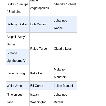
Marie
Blake / Skairipa
Shandra Schadt
Avgeropoulos
/ Blodreina
Johannes
Bellamy Blake
Bob Morley
Raspe
Abigail „Abby“
Griffin
Paige Turco
Claudia Lössl
Simone
Lightbourne VII
Melanie
Cece Cartwig
Kelly Hu[
Manstein
Wells Jaha
Eli Goree
Julian Manuel
(Thelonious)
Isaiah
Johannes
Jaha
Washington
Berenz