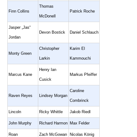
Thomas
Finn Collins
Patrick Roche
McDonell
Jasper „Jas“
Devon Bostick
Daniel Schlauch
Jordan
Christopher
Karim El
Monty Green
Larkin
Kammouchi
Henry Ian
Marcus Kane
Markus Pfeiffer
Cusick
Caroline
Raven Reyes
Lindsey Morgan
Combrinck
Lincoln
Ricky Whittle
Jakob Riedl
John Murphy
Richard Harmon
Max Felder
Roan
Zach McGowan
Nicolas König