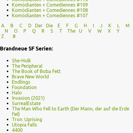
Komödianten + Comediennes #109
Komödianten + Comediennes #108
Komödianten + Comediennes #107
A
B
C
D
Der
Die
E
F
G
H
I J
K
L
M
N
O
P Q
R
S
T
The
U V
W X Y
Z
#
Brandneue SF Serien:
She-Hulk
The Peripheral
The Book of Boba Fett
Brave New World
Endlings
Foundation
Halo
Invasion (2021)
SurrealEstate
The Man Who Fell to Earth (Der Mann, der auf die Erde
fiel)
Tron: Uprising
Utopia Falls
4400