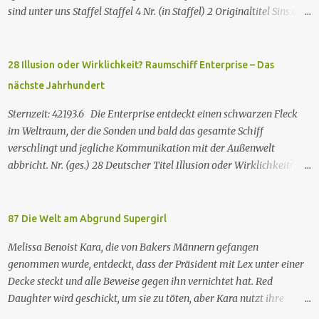
sind unter uns Staffel Staffel 4 Nr. (in Staffel) 2 Original­titel Sins of
the Father Regie Will Dixon Drehbuch Robin Bernheim Erstaus­
strahlung USA 9. Okt. 2000 Deutsch­sprachige Erstaus­strahlung (D)
25. Sep. 2001 Es kommt eine außerirdische Rasse, die Taelons oder
28 Illusion oder Wirklichkeit? Raumschiff Enterprise – Das
Gefährten genannt wird, auf die Erde. Sie bieten den Menschen auf
nächste Jahrhundert
der Erde Technologien an, mit denen sie Krankheiten und
Hungersnöte eindämmen, Umweltprobleme lösen und Konflikte
Sternzeit: 42193.6 Die Enterprise entdeckt einen schwarzen Fleck
beenden können. Im Gegenzug verlangen sie, dass man sie auf der
im Weltraum, der die Sonden und bald das gesamte Schiff
Erde leben lässt. Doch eine Gruppe von Erdlingen, die an der
verschlingt und jegliche Kommunikation mit der Außenwelt
Freundlichkeit der Taelons zweifelt, organisiert eine
abbricht. Nr. (ges.) 28 Deutscher Titel Illusion oder Wirklichkeit?
Widerstandsbewegung, um ihre wahren Absichten zu entlarven.
Serie Raumschiff Enterprise – Das nächste Jahrhundert Staffel
Wir entdecken eine Verbindung zwischen den beiden Spezies und
Staffel 2 Nr. (St.) 2 Original­titel Where Silence Has Lease Regie
verstehen nach und nach, dass jede Spezies die...
Winrich Kolbe Buch Jack B. Sowards Erstaus­strahlung USA 26. Nov.
87 Die Welt am Abgrund Supergirl
1988 Deutsch­sprachige Erstaus­strahlung (ZDF) 20. Apr. 1991
Melissa Benoist Kara, die von Bakers Männern gefangen
Deutschsprachige Erstausstrahlung der HD-restaurierten Fassung
genommen wurde, entdeckt, dass der Präsident mit Lex unter einer
im Pay-TV (Syfy) 17. Jan. 2013 Raumschiff Enterprise – Das nächste
Decke steckt und alle Beweise gegen ihn vernichtet hat. Red
Jahrhundert spielt im 24. Jahrhundert und erzählt von den
Daughter wird geschickt, um sie zu töten, aber Kara nutzt ihre
Missionen der Besatzung des Sternenflottenraumschiffs Enterprise-
größere Widerstandsfähigkeit gegenüber Kryptonit, um sich zu