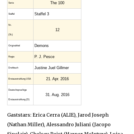
The 100
Serie
Staffel 3
Staffel
Nr.
12
(St.)
Demons
Original­titel
P. J. Pesce
Regie
Justine Juel Gillmer
Drehbuch
21. Apr. 2016
Erstaus­strahlung USA
Deutsch­sprachige
31. Aug. 2016
Erstaus­strahlung (D)
Gaststars: Erica Cerra (ALIE), Jarod Joseph
(Nathan Miller), Alessandro Juliani (Jacopo