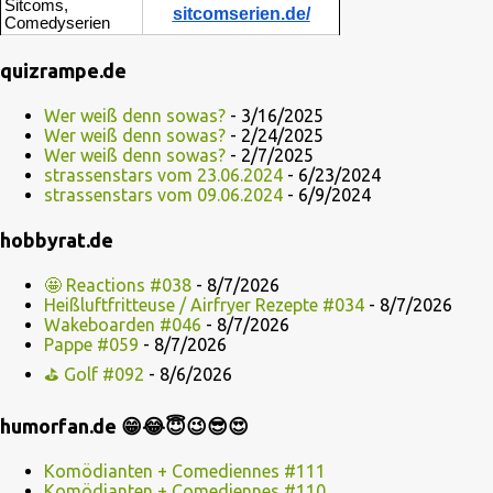
Sitcoms,
sitcomserien.de/
Comedyserien
quizrampe.de
Wer weiß denn sowas?
- 3/16/2025
Wer weiß denn sowas?
- 2/24/2025
Wer weiß denn sowas?
- 2/7/2025
strassenstars vom 23.06.2024
- 6/23/2024
strassenstars vom 09.06.2024
- 6/9/2024
hobbyrat.de
🤩 Reactions #038
- 8/7/2026
Heißluftfritteuse / Airfryer Rezepte #034
- 8/7/2026
Wakeboarden #046
- 8/7/2026
Pappe #059
- 8/7/2026
⛳ Golf #092
- 8/6/2026
humorfan.de 😁😂😇😉😎😍
Komödianten + Comediennes #111
Komödianten + Comediennes #110