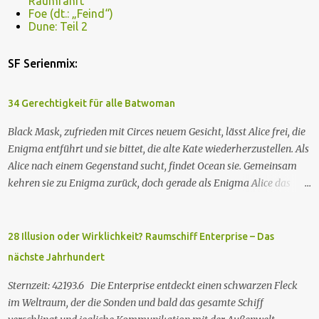
Raumfahrt
Foe (dt.: „Feind“)
Dune: Teil 2
SF Serienmix:
34 Gerechtigkeit für alle Batwoman
Black Mask, zufrieden mit Circes neuem Gesicht, lässt Alice frei, die
Enigma entführt und sie bittet, die alte Kate wiederherzustellen. Als
Alice nach einem Gegenstand sucht, findet Ocean sie. Gemeinsam
kehren sie zu Enigma zurück, doch gerade als Enigma Alice das
Passwort verraten will, um Kates Hypnose zu brechen, tötet Ocean
Enigma und sagt Alice, dass sie Kate besser nicht zurückhaben
wolle. Währenddessen nehmen zwei GCPd-Beamte Ryan und Luke
28 Illusion oder Wirklichkeit? Raumschiff Enterprise – Das
in einem Club fest. Als Sophie die gleichen weißen, rassistischen
nächste Jahrhundert
Polizisten zur Rede stellt, wird auch sie verhaftet. Die drei treffen
auf einen Gefangenen namens Eli. Imani besorgt sich einen Anwalt,
Sternzeit: 42193.6 Die Enterprise entdeckt einen schwarzen Fleck
um sie rauszuholen. Inzwischen hat das neue Snakebite viele
im Weltraum, der die Sonden und bald das gesamte Schiff