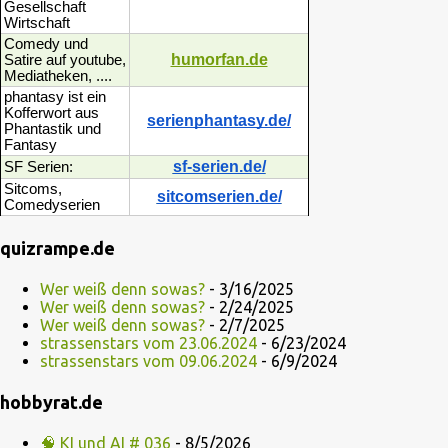
Gesellschaft
Wirtschaft
Comedy und
humorfan.de
Satire auf youtube,
Mediatheken, ....
phantasy ist ein
Kofferwort aus
serienphantasy.de/
Phantastik und
Fantasy
sf-serien.de/
SF Serien:
Sitcoms,
sitcomserien.de/
Comedyserien
quizrampe.de
Wer weiß denn sowas?
- 3/16/2025
Wer weiß denn sowas?
- 2/24/2025
Wer weiß denn sowas?
- 2/7/2025
strassenstars vom 23.06.2024
- 6/23/2024
strassenstars vom 09.06.2024
- 6/9/2024
hobbyrat.de
🧠 KI und AI # 036
- 8/5/2026