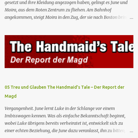
gesetzt und ihre Kleidung angezogen haben, gelingt es June und
Moira, aus dem Roten Zentrum zu fliehen. Am Bahnhof
angekommen, steigt Moira in den Zug, der sie nach Boston bringen
wird, kann jedoch June nicht retten, die von den Wachen gefangen
genommen und zurück ins Rote Zentrum gebracht wird, wo Tante
Elisabeth sie mit der Peitsche bestraft. Gegenwart. June ist seit
dreizehn Tagen in ihrem Zimmer eingesperrt und entdeckt im
Kleiderschrank die Inschrift „Nolite te bastardes carborundorum”,
die wahrscheinlich von der Magd Difred hinterlassen wurde, die
vor ihr dort war. In Erwartung der Zeremonie bringt Serena June
zum Gynäkologen, der sich bereit erklärt, sie zu schwängern, da
Fred unfruchtbar ist und nur sie für eine ausbleibende
05 Treu und Glauben The Handmaid’s Tale – Der Report der
Schwangerschaft verantwortlich gemacht würde. June lehnt ab,
Magd
auch wenn dies das Scheitern der Zeremonie bedeutet. Während
des versprochenen Scrabble-Spiels fragt June Fred nach der
Vergangenheit. June lernt Luke in der Schlange vor einem
Bedeutung des lat...
Imbisswagen kennen. Was als einfache Bekanntschaft beginnt,
wobei Luke übrigens bereits verheiratet ist, entwickelt sich zu
einer echten Beziehung, die June dazu veranlasst, ihn zu bitten,