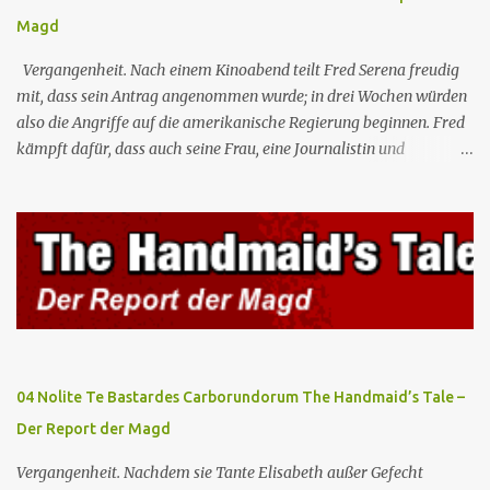
Magd
Vergangenheit. Nach einem Kinoabend teilt Fred Serena freudig
mit, dass sein Antrag angenommen wurde; in drei Wochen würden
also die Angriffe auf die amerikanische Regierung beginnen. Fred
kämpft dafür, dass auch seine Frau, eine Journalistin und
konservative Intellektuelle, an den Sitzungen des Rates teilnehmen
kann, aber die anderen zukünftigen Kommandanten lehnen die
Teilnahme von Frauen weiterhin entschieden ab. Gegenwart. Die
Waterfords beherbergen eine Delegation aus Mexiko, um ein für
Gilead lebenswichtiges Handelsabkommen zu unterzeichnen.
Botschafterin Castillo konfrontiert Serena mit ihrem Buch „Der
Platz einer Frau”, das als Manifest von Gilead gilt und einen
„häuslichen Feminismus” für eine Gesellschaft postuliert, deren
oberstes Gut die Fortpflanzung ist. June und andere Mägde werden
04 Nolite Te Bastardes Carborundorum The Handmaid’s Tale –
zum Staatsbankett mit der mexikanischen Regierung eingeladen,
Der Report der Magd
wo Serena stolz die „Kinder von Gilead” vorstellt. June nutzt die
Gelegenheit, mit Castillo unter vier Augen zu sprechen, ...
Vergangenheit. Nachdem sie Tante Elisabeth außer Gefecht