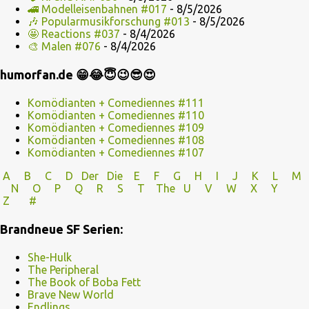
🚄 Modelleisenbahnen #017
- 8/5/2026
🎶 Popularmusikforschung #013
- 8/5/2026
🤩 Reactions #037
- 8/4/2026
🎨 Malen #076
- 8/4/2026
humorfan.de 😁😂😇😉😎😍
Komödianten + Comediennes #111
Komödianten + Comediennes #110
Komödianten + Comediennes #109
Komödianten + Comediennes #108
Komödianten + Comediennes #107
A
B
C
D
Der
Die
E
F
G
H
I J
K
L
M
N
O
P Q
R
S
T
The
U V
W X Y
Z
#
Brandneue SF Serien:
She-Hulk
The Peripheral
The Book of Boba Fett
Brave New World
Endlings