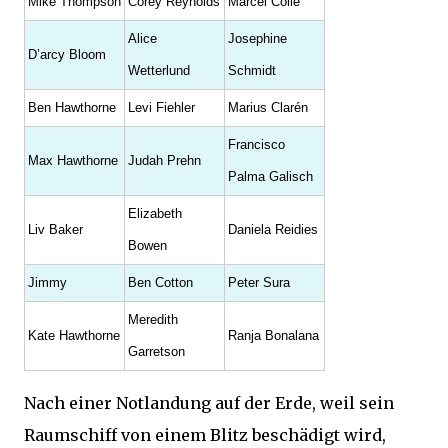
Mike Thompson
Corey Reynolds
Marcel Collé
Alice
Josephine
D’arcy Bloom
Wetterlund
Schmidt
Ben Hawthorne
Levi Fiehler
Marius Clarén
Francisco
Max Hawthorne
Judah Prehn
Palma Galisch
Elizabeth
Liv Baker
Daniela Reidies
Bowen
Jimmy
Ben Cotton
Peter Sura
Meredith
Kate Hawthorne
Ranja Bonalana
Garretson
Nach einer Notlandung auf der Erde, weil sein
Raumschiff von einem Blitz beschädigt wird,