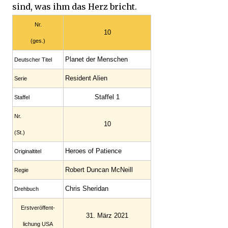
sind, was ihm das Herz bricht.
Nr.
10
(ges.)
Planet der Menschen
Deutscher Titel
Resident Alien
Serie
Staffel 1
Staffel
Nr.
10
(St.)
Heroes of Patience
Original­titel
Robert Duncan McNeill
Regie
Chris Sheridan
Drehbuch
Erst­veröffent­
31. März 2021
lichung USA