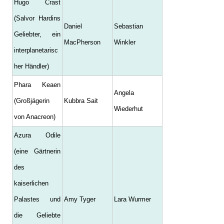
Hugo Crast
(Salvor Hardins
Daniel
Sebastian
Geliebter, ein
MacPherson
Winkler
interplanetarisc
her Händler)
Phara Keaen
Angela
(Großjägerin
Kubbra Sait
Wiederhut
von Anacreon)
Azura Odile
(eine Gärtnerin
des
kaiserlichen
Palastes und
Amy Tyger
Lara Wurmer
die Geliebte