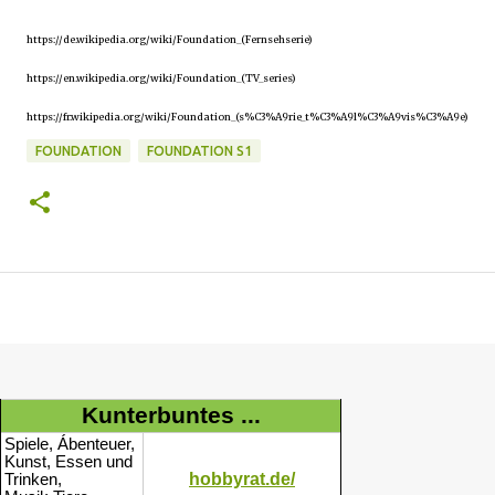
https://de.wikipedia.org/wiki/Foundation_(Fernsehserie)
https://en.wikipedia.org/wiki/Foundation_(TV_series)
https://fr.wikipedia.org/wiki/Foundation_(s%C3%A9rie_t%C3%A9l%C3%A9vis%C3%A9e)
FOUNDATION
FOUNDATION S1
Kunterbuntes ...
Spiele, Ábenteuer,
Kunst, Essen und
hobbyrat.de/
Trinken,