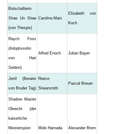
Botschafterin
Elisabeth von
Shae Un Shae
Carolina Main
Koch
(von Thespis)
Raych Foss
(Adoptivsohn
Alfred Enoch
Julian Bayer
von Hari
Seldon)
Jerril (Berater
Reece
Pascal Breuer
von Bruder Tag)
Shearsmith
Shadow Master
Obrecht (der
kaiserliche
Meisterspion
Mido Hamada
Alexander Brem