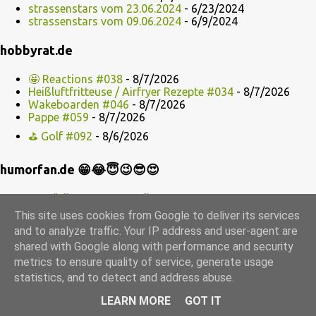
strassenstars vom 23.06.2024
- 6/23/2024
strassenstars vom 09.06.2024
- 6/9/2024
hobbyrat.de
🤩 Reactions #038
- 8/7/2026
Heißluftfritteuse / Airfryer Rezepte #034
- 8/7/2026
Wakeboarden #046
- 8/7/2026
Pappe #059
- 8/7/2026
⛳ Golf #092
- 8/6/2026
humorfan.de 😁😂😇😉😎😍
Komödianten + Comediennes #111
Komödianten + Comediennes #110
This site uses cookies from Google to deliver its services
Komödianten + Comediennes #109
and to analyze traffic. Your IP address and user-agent are
Komödianten + Comediennes #108
shared with Google along with performance and security
Komödianten + Comediennes #107
metrics to ensure quality of service, generate usage
A
B
C
D
Der
Die
E
F
G
H
I J
K
L
M
statistics, and to detect and address abuse.
N
O
P Q
R
S
T
The
U V
W X Y
Z
#
LEARN MORE
GOT IT