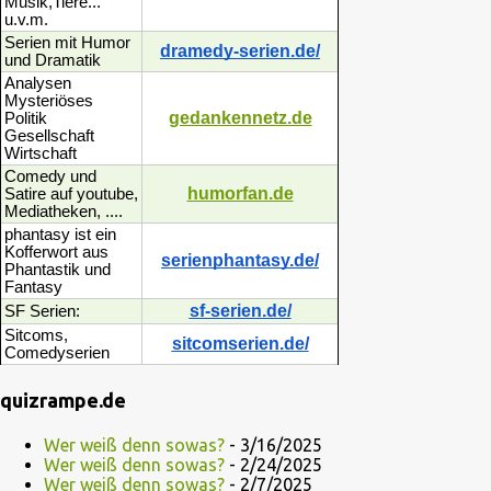
Musik,Tiere...
u.v.m.
Serien mit Humor
dramedy-serien.de/
und Dramatik
Analysen
Mysteriöses
gedankennetz.de
Politik
Gesellschaft
Wirtschaft
Comedy und
humorfan.de
Satire auf youtube,
Mediatheken, ....
phantasy ist ein
Kofferwort aus
serienphantasy.de/
Phantastik und
Fantasy
sf-serien.de/
SF Serien:
Sitcoms,
sitcomserien.de/
Comedyserien
quizrampe.de
Wer weiß denn sowas?
- 3/16/2025
Wer weiß denn sowas?
- 2/24/2025
Wer weiß denn sowas?
- 2/7/2025