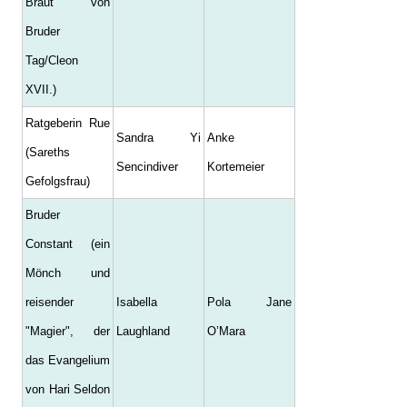
Braut von
Bruder
Tag/Cleon
XVII.)
Ratgeberin Rue
Sandra Yi
Anke
(Sareths
Sencindiver
Kortemeier
Gefolgsfrau)
Bruder
Constant (ein
Mönch und
reisender
Isabella
Pola Jane
"Magier", der
Laughland
O’Mara
das Evangelium
von Hari Seldon