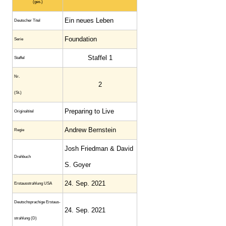
(ges.)
Ein neues Leben
Deutscher Titel
Foundation
Serie
Staffel 1
Staffel
Nr.
2
(St.)
Preparing to Live
Original­titel
Andrew Bernstein
Regie
Josh Friedman & David
Drehbuch
S. Goyer
24. Sep. 2021
Erstaus­strahlung USA
Deutsch­sprachige Erstaus­
24. Sep. 2021
strahlung (D)