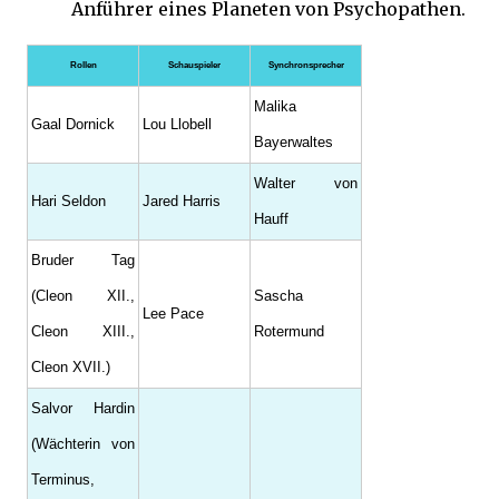
Anführer eines Planeten von Psychopathen.
Rollen
Schauspieler
Synchronsprecher
Malika
Gaal Dornick
Lou Llobell
Bayerwaltes
Walter von
Hari Seldon
Jared Harris
Hauff
Bruder Tag
(Cleon XII.,
Sascha
Lee Pace
Cleon XIII.,
Rotermund
Cleon XVII.)
Salvor Hardin
(Wächterin von
Terminus,