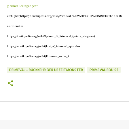
gleichen Bedingungen“
verfügbar;https://de.wikipedia.org/wiki/Primeval_%E2%80%93_R%C3%BCckkehr_der_Ur
zeitmonster
https://it.wikipedia.org/wiki/Episodi_di_Primeval_(prima_stagione)
https://en.wikipedia.org/wiki/List_of_Primeval_episodes
https://en.wikipedia.org/wiki/Primeval_series_1
PRIMEVAL – RÜCKKEHR DER URZEITMONSTER
PRIMEVAL RDU S5