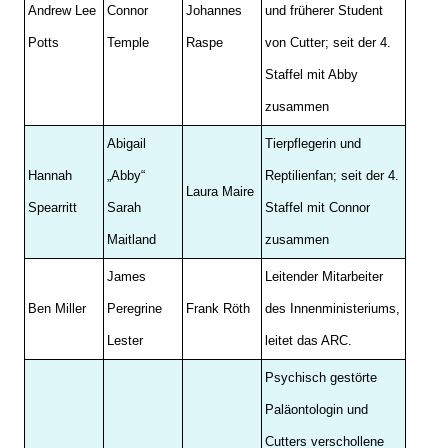
Andrew Lee
Connor
Johannes
und früherer Student
Potts
Temple
Raspe
von Cutter; seit der 4.
Staffel mit Abby
zusammen
Abigail
Tierpflegerin und
Hannah
„Abby“
Reptilienfan; seit der 4.
Laura Maire
Spearritt
Sarah
Staffel mit Connor
Maitland
zusammen
James
Leitender Mitarbeiter
Ben Miller
Peregrine
Frank Röth
des Innenministeriums,
Lester
leitet das ARC.
Psychisch gestörte
Paläontologin und
Cutters verschollene