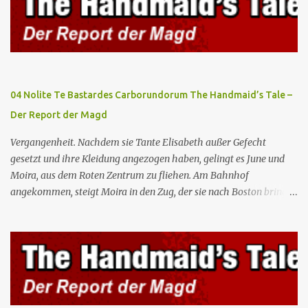
Waterfords beherbergen eine Delegation aus Mexiko, um ein für
Gilead lebenswichtiges Handelsabkommen zu unterzeichnen.
Botschafterin Castillo konfrontiert Serena mit ihrem Buch „Der
Platz einer Frau”, das als Manifest von Gilead gilt und einen
„häuslichen Feminismus” für eine Gesellschaft postuliert, deren
oberstes Gut die Fortpflanzung ist. June und andere Mägde werden
04 Nolite Te Bastardes Carborundorum The Handmaid’s Tale –
zum Staatsbankett mit der mexikanischen Regierung eingeladen,
Der Report der Magd
wo Serena stolz die „Kinder von Gilead” vorstellt. June nutzt die
Gelegenheit, mit Castillo unter vier Augen zu sprechen, ...
Vergangenheit. Nachdem sie Tante Elisabeth außer Gefecht
gesetzt und ihre Kleidung angezogen haben, gelingt es June und
Moira, aus dem Roten Zentrum zu fliehen. Am Bahnhof
angekommen, steigt Moira in den Zug, der sie nach Boston bringen
wird, kann jedoch June nicht retten, die von den Wachen gefangen
genommen und zurück ins Rote Zentrum gebracht wird, wo Tante
Elisabeth sie mit der Peitsche bestraft. Gegenwart. June ist seit
dreizehn Tagen in ihrem Zimmer eingesperrt und entdeckt im
Kleiderschrank die Inschrift „Nolite te bastardes carborundorum”,
die wahrscheinlich von der Magd Difred hinterlassen wurde, die
vor ihr dort war. In Erwartung der Zeremonie bringt Serena June