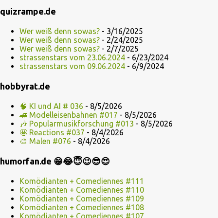
quizrampe.de
Wer weiß denn sowas?
- 3/16/2025
Wer weiß denn sowas?
- 2/24/2025
Wer weiß denn sowas?
- 2/7/2025
strassenstars vom 23.06.2024
- 6/23/2024
strassenstars vom 09.06.2024
- 6/9/2024
hobbyrat.de
🧠 KI und AI # 036
- 8/5/2026
🚄 Modelleisenbahnen #017
- 8/5/2026
🎶 Popularmusikforschung #013
- 8/5/2026
🤩 Reactions #037
- 8/4/2026
🎨 Malen #076
- 8/4/2026
humorfan.de 😁😂😇😉😎😍
Komödianten + Comediennes #111
Komödianten + Comediennes #110
Komödianten + Comediennes #109
Komödianten + Comediennes #108
Komödianten + Comediennes #107