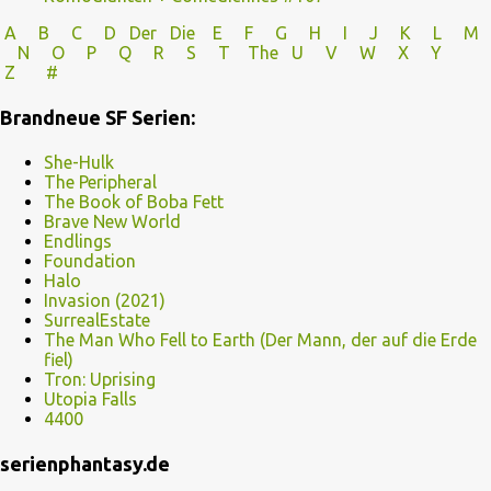
A
B
C
D
Der
Die
E
F
G
H
I J
K
L
M
N
O
P Q
R
S
T
The
U V
W X Y
Z
#
Brandneue SF Serien:
She-Hulk
The Peripheral
The Book of Boba Fett
Brave New World
Endlings
Foundation
Halo
Invasion (2021)
SurrealEstate
The Man Who Fell to Earth (Der Mann, der auf die Erde
fiel)
Tron: Uprising
Utopia Falls
4400
serienphantasy.de