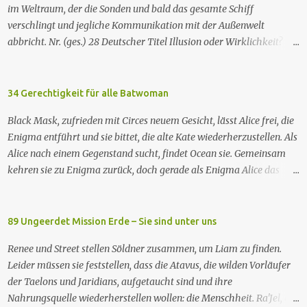
im Weltraum, der die Sonden und bald das gesamte Schiff
verschlingt und jegliche Kommunikation mit der Außenwelt
abbricht. Nr. (ges.) 28 Deutscher Titel Illusion oder Wirklichkeit?
Serie Raumschiff Enterprise – Das nächste Jahrhundert Staffel
Staffel 2 Nr. (St.) 2 Original­titel Where Silence Has Lease Regie
Winrich Kolbe Buch Jack B. Sowards Erstaus­strahlung USA 26. Nov.
34 Gerechtigkeit für alle Batwoman
1988 Deutsch­sprachige Erstaus­strahlung (ZDF) 20. Apr. 1991
Black Mask, zufrieden mit Circes neuem Gesicht, lässt Alice frei, die
Deutschsprachige Erstausstrahlung der HD-restaurierten Fassung
Enigma entführt und sie bittet, die alte Kate wiederherzustellen. Als
im Pay-TV (Syfy) 17. Jan. 2013 Raumschiff Enterprise – Das nächste
Alice nach einem Gegenstand sucht, findet Ocean sie. Gemeinsam
Jahrhundert spielt im 24. Jahrhundert und erzählt von den
kehren sie zu Enigma zurück, doch gerade als Enigma Alice das
Missionen der Besatzung des Sternenflottenraumschiffs Enterprise-
Passwort verraten will, um Kates Hypnose zu brechen, tötet Ocean
D. Zu den Missionen gehören das Erforschen von fremden Kulturen
Enigma und sagt Alice, dass sie Kate besser nicht zurückhaben
und von Phänomenen im All, die Vermittlung und Schlichtung bei
wolle. Währenddessen nehmen zwei GCPd-Beamte Ryan und Luke
89 Ungeerdet Mission Erde – Sie sind unter uns
sozialen und interkulturellen Konflikten und die Hilfe bei
in einem Club fest. Als Sophie die gleichen weißen, rassistischen
technischen Problemen. Mitunter geht es au...
Renee und Street stellen Söldner zusammen, um Liam zu finden.
Polizisten zur Rede stellt, wird auch sie verhaftet. Die drei treffen
Leider müssen sie feststellen, dass die Atavus, die wilden Vorläufer
auf einen Gefangenen namens Eli. Imani besorgt sich einen Anwalt,
der Taelons und Jaridians, aufgetaucht sind und ihre
um sie rauszuholen. Inzwischen hat das neue Snakebite viele
Nahrungsquelle wiederherstellen wollen: die Menschheit. Ra'Jel, der
Drogenabhängige in fleischfressende Monster verwandelt. Ein