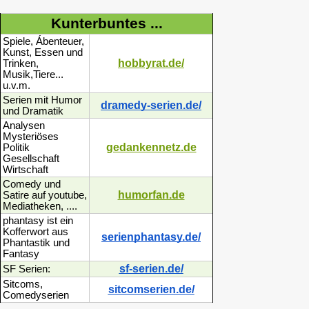
Kunterbuntes ...
Spiele, Ábenteuer,
Kunst, Essen und
hobbyrat.de/
Trinken,
Musik,Tiere...
u.v.m.
Serien mit Humor
dramedy-serien.de/
und Dramatik
Analysen
Mysteriöses
gedankennetz.de
Politik
Gesellschaft
Wirtschaft
Comedy und
humorfan.de
Satire auf youtube,
Mediatheken, ....
phantasy ist ein
Kofferwort aus
serienphantasy.de/
Phantastik und
Fantasy
sf-serien.de/
SF Serien:
Sitcoms,
sitcomserien.de/
Comedyserien