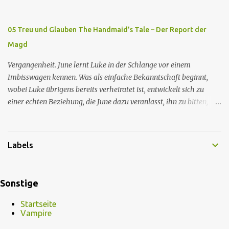
zum Gynäkologen, der sich bereit erklärt, sie zu schwängern, da
Fred unfruchtbar ist und nur sie für eine ausbleibende
05 Treu und Glauben The Handmaid’s Tale – Der Report der
Schwangerschaft verantwortlich gemacht würde. June lehnt ab,
Magd
auch wenn dies das Scheitern der Zeremonie bedeutet. Während
des versprochenen Scrabble-Spiels fragt June Fred nach der
Vergangenheit. June lernt Luke in der Schlange vor einem
Bedeutung des lat...
Imbisswagen kennen. Was als einfache Bekanntschaft beginnt,
wobei Luke übrigens bereits verheiratet ist, entwickelt sich zu
einer echten Beziehung, die June dazu veranlasst, ihn zu bitten,
seine Frau zu verlassen. Gegenwart. Serena weiß um Freds
Unfruchtbarkeit und beschließt daher, dass June heimlich von Nick
schwanger werden soll. Im Supermarkt trifft June auf Emily, die
Labels
aus dem Exil zurückgekehrt ist und nun die Magd Distephen ist.
June trifft sich mit Nick in seiner Hütte, unterzieht sich jedoch der
Zeremonie, um Fred nicht zu zeigen, dass sie von seiner Impotenz
Sonstige
wissen. June wirft dem Kommandanten vor, sie während des
Geschlechtsverkehrs unangemessen berührt zu haben, woraufhin
Startseite
er ihr antwortet, dass auch sie Mitgefühl empfinden, so sehr, dass
Vampire
sie Emily das Leben geschenkt haben. Nick gesteht June, dass er