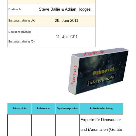
Steve Bailie & Adrian Hodges
Drehbuch
28. Juni 2011
Erstaus­strahlung UK
Deutsch­sprachige
11. Juli 2011
Erstaus­strahlung (D)
Schauspieler
Rollenname
Synchronsprecher
Rollenbeschreibung
Experte für
Dinosaurier
und (Anomalien-)Geräte