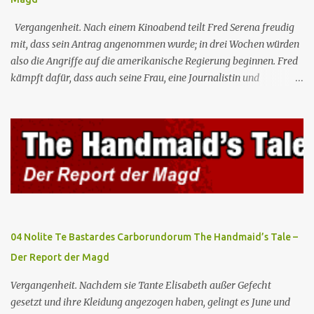
Vergangenheit. Nach einem Kinoabend teilt Fred Serena freudig
mit, dass sein Antrag angenommen wurde; in drei Wochen würden
also die Angriffe auf die amerikanische Regierung beginnen. Fred
kämpft dafür, dass auch seine Frau, eine Journalistin und
konservative Intellektuelle, an den Sitzungen des Rates teilnehmen
kann, aber die anderen zukünftigen Kommandanten lehnen die
Teilnahme von Frauen weiterhin entschieden ab. Gegenwart. Die
Waterfords beherbergen eine Delegation aus Mexiko, um ein für
Gilead lebenswichtiges Handelsabkommen zu unterzeichnen.
Botschafterin Castillo konfrontiert Serena mit ihrem Buch „Der
Platz einer Frau”, das als Manifest von Gilead gilt und einen
„häuslichen Feminismus” für eine Gesellschaft postuliert, deren
oberstes Gut die Fortpflanzung ist. June und andere Mägde werden
04 Nolite Te Bastardes Carborundorum The Handmaid’s Tale –
zum Staatsbankett mit der mexikanischen Regierung eingeladen,
Der Report der Magd
wo Serena stolz die „Kinder von Gilead” vorstellt. June nutzt die
Gelegenheit, mit Castillo unter vier Augen zu sprechen, ...
Vergangenheit. Nachdem sie Tante Elisabeth außer Gefecht
gesetzt und ihre Kleidung angezogen haben, gelingt es June und