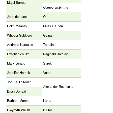
Majel Barrett
Computerstimme
John de Lancie
Q
Colm Meaney
Miles O’Brien
Whoopi Goldberg
Guinan
Andreas Katsulas
Tomalak
Dwight Schultz
Reginald Barclay
Mark Lenard
Sarek
Jennifer Hetrick
Vash
Jon Paul Steuer
Alexander Rozhenko
Brian Bonsall
Barbara March
Lursa
Gwynyth Walsh
B'Etor