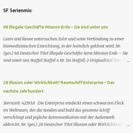
SF Serienmix:
68 Illegale Geschäfte Mission Erde – Sie sind unter uns
Liam und Renee untersuchen Zo'or und seine Verbindung zu einer
biomedizinischen Einrichtung, in der heimlich geklont wird. Nr.
(ges.) 68 Deutscher Titel Illegale Geschäfte Serie Mission Erde – Sie
sind unter uns Staffel Staffel 4 Nr. (in Staffel) 2 Original­titel Sins of
the Father Regie Will Dixon Drehbuch Robin Bernheim Erstaus­
strahlung USA 9. Okt. 2000 Deutsch­sprachige Erstaus­strahlung (D)
25. Sep. 2001 Es kommt eine außerirdische Rasse, die Taelons oder
28 Illusion oder Wirklichkeit? Raumschiff Enterprise – Das
Gefährten genannt wird, auf die Erde. Sie bieten den Menschen auf
nächste Jahrhundert
der Erde Technologien an, mit denen sie Krankheiten und
Hungersnöte eindämmen, Umweltprobleme lösen und Konflikte
Sternzeit: 42193.6 Die Enterprise entdeckt einen schwarzen Fleck
beenden können. Im Gegenzug verlangen sie, dass man sie auf der
im Weltraum, der die Sonden und bald das gesamte Schiff
Erde leben lässt. Doch eine Gruppe von Erdlingen, die an der
verschlingt und jegliche Kommunikation mit der Außenwelt
Freundlichkeit der Taelons zweifelt, organisiert eine
abbricht. Nr. (ges.) 28 Deutscher Titel Illusion oder Wirklichkeit?
Widerstandsbewegung, um ihre wahren Absichten zu entlarven.
Serie Raumschiff Enterprise – Das nächste Jahrhundert Staffel