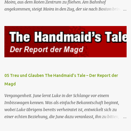
Moira, aus dem Roten Zentrum zu fliehen. Am Bahnhof
angekommen, steigt Moira in den Zug, der sie nach Boston bringen
wird, kann jedoch June nicht retten, die von den Wachen gefangen
genommen und zurück ins Rote Zentrum gebracht wird, wo Tante
Elisabeth sie mit der Peitsche bestraft. Gegenwart. June ist seit
dreizehn Tagen in ihrem Zimmer eingesperrt und entdeckt im
Kleiderschrank die Inschrift „Nolite te bastardes carborundorum”,
die wahrscheinlich von der Magd Difred hinterlassen wurde, die
vor ihr dort war. In Erwartung der Zeremonie bringt Serena June
zum Gynäkologen, der sich bereit erklärt, sie zu schwängern, da
Fred unfruchtbar ist und nur sie für eine ausbleibende
05 Treu und Glauben The Handmaid’s Tale – Der Report der
Schwangerschaft verantwortlich gemacht würde. June lehnt ab,
Magd
auch wenn dies das Scheitern der Zeremonie bedeutet. Während
des versprochenen Scrabble-Spiels fragt June Fred nach der
Vergangenheit. June lernt Luke in der Schlange vor einem
Bedeutung des lat...
Imbisswagen kennen. Was als einfache Bekanntschaft beginnt,
wobei Luke übrigens bereits verheiratet ist, entwickelt sich zu
einer echten Beziehung, die June dazu veranlasst, ihn zu bitten,
seine Frau zu verlassen. Gegenwart. Serena weiß um Freds
Unfruchtbarkeit und beschließt daher, dass June heimlich von Nick