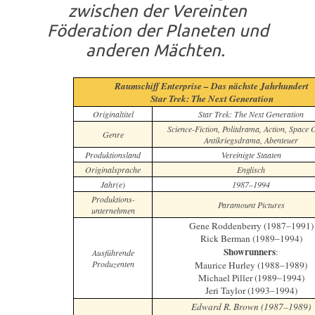
zwischen der Vereinten
Föderation der Planeten und
anderen Mächten.
Raumschiff Enterprise – Das nächste Jahrhundert
Star Trek: The Next Generation
Originaltitel
Star Trek: The Next Generation
Science-Fiction, Politdrama, Action, Space 
Genre
Antikriegsdrama, Abenteuer
Produktionsland
Vereinigte Staaten
Originalsprache
Englisch
Jahr(e)
1987–1994
Produktions-
Paramount Pictures
unternehmen
Gene Roddenberry (1987–1991)
Rick Berman (1989–1994)
Showrunners
:
Ausführende
Produzenten
Maurice Hurley (1988–1989)
Michael Piller (1989–1994)
Jeri Taylor (1993–1994)
Edward R. Brown (1987–1989)