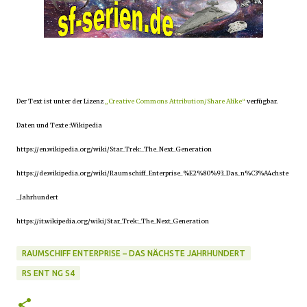
Der Text ist unter der Lizenz
„Creative Commons Attribution/Share Alike“
verfügbar.
Daten und Texte :Wikipedia
https://en.wikipedia.org/wiki/Star_Trek:_The_Next_Generation
https://de.wikipedia.org/wiki/Raumschiff_Enterprise_%E2%80%93_Das_n%C3%A4chste
_Jahrhundert
https://it.wikipedia.org/wiki/Star_Trek:_The_Next_Generation
RAUMSCHIFF ENTERPRISE – DAS NÄCHSTE JAHRHUNDERT
RS ENT NG S4