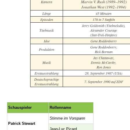
Marvin V. Rush (1989–1992)
Kamera
Jonathan West (1992–1994)
Länge
45 Minuten
Episoden
178 in 7 Staffeln
Jerry Goldsmith (Titelmelodie),
Titelmusik
Alexander Courage
(Star-Trek-Fanfare)
Idee
Gene Roddenberry
Gene Roddenberry,
Produktion
Rick Berman
Jay Chattaway,
Musik
Dennis McCarthy,
Ron Jones
Erstausstrahlung
28. September 1987 (USA)
Deutschsprachige
7. September 1990 auf ZDF
Erstausstrahlung
Schauspieler
Rollenname
Stimme im Vorspann
Patrick Stewart
Jean-Luc Picard