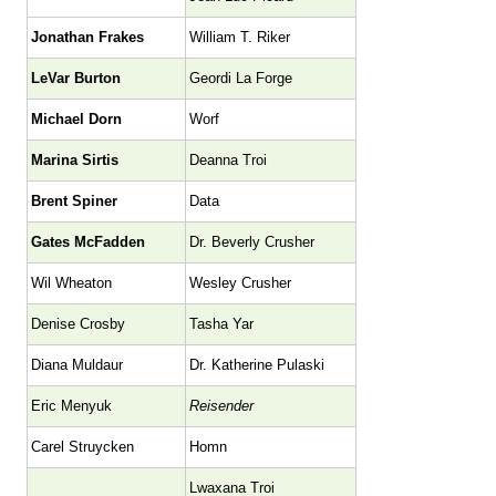
Jonathan Frakes
William T. Riker
LeVar Burton
Geordi La Forge
Michael Dorn
Worf
Marina Sirtis
Deanna Troi
Brent Spiner
Data
Gates McFadden
Dr. Beverly Crusher
Wil Wheaton
Wesley Crusher
Denise Crosby
Tasha Yar
Diana Muldaur
Dr. Katherine Pulaski
Eric Menyuk
Reisender
Carel Struycken
Homn
Lwaxana Troi