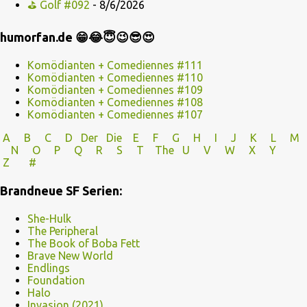
⛳ Golf #092
- 8/6/2026
humorfan.de 😁😂😇😉😎😍
Komödianten + Comediennes #111
Komödianten + Comediennes #110
Komödianten + Comediennes #109
Komödianten + Comediennes #108
Komödianten + Comediennes #107
A
B
C
D
Der
Die
E
F
G
H
I J
K
L
M
N
O
P Q
R
S
T
The
U V
W X Y
Z
#
Brandneue SF Serien:
She-Hulk
The Peripheral
The Book of Boba Fett
Brave New World
Endlings
Foundation
Halo
Invasion (2021)