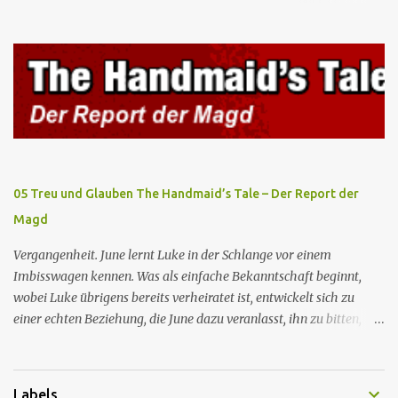
wird, kann jedoch June nicht retten, die von den Wachen gefangen
genommen und zurück ins Rote Zentrum gebracht wird, wo Tante
Elisabeth sie mit der Peitsche bestraft. Gegenwart. June ist seit
dreizehn Tagen in ihrem Zimmer eingesperrt und entdeckt im
Kleiderschrank die Inschrift „Nolite te bastardes carborundorum”,
die wahrscheinlich von der Magd Difred hinterlassen wurde, die
vor ihr dort war. In Erwartung der Zeremonie bringt Serena June
zum Gynäkologen, der sich bereit erklärt, sie zu schwängern, da
Fred unfruchtbar ist und nur sie für eine ausbleibende
05 Treu und Glauben The Handmaid’s Tale – Der Report der
Schwangerschaft verantwortlich gemacht würde. June lehnt ab,
Magd
auch wenn dies das Scheitern der Zeremonie bedeutet. Während
des versprochenen Scrabble-Spiels fragt June Fred nach der
Vergangenheit. June lernt Luke in der Schlange vor einem
Bedeutung des lat...
Imbisswagen kennen. Was als einfache Bekanntschaft beginnt,
wobei Luke übrigens bereits verheiratet ist, entwickelt sich zu
einer echten Beziehung, die June dazu veranlasst, ihn zu bitten,
seine Frau zu verlassen. Gegenwart. Serena weiß um Freds
Unfruchtbarkeit und beschließt daher, dass June heimlich von Nick
schwanger werden soll. Im Supermarkt trifft June auf Emily, die
Labels