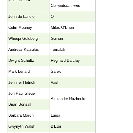
Computerstimme
John de Lancie
Q
Colm Meaney
Miles O’Brien
Whoopi Goldberg
Guinan
Andreas Katsulas
Tomalak
Dwight Schultz
Reginald Barclay
Mark Lenard
Sarek
Jennifer Hetrick
Vash
Jon Paul Steuer
Alexander Rozhenko
Brian Bonsall
Barbara March
Lursa
Gwynyth Walsh
B'Etor