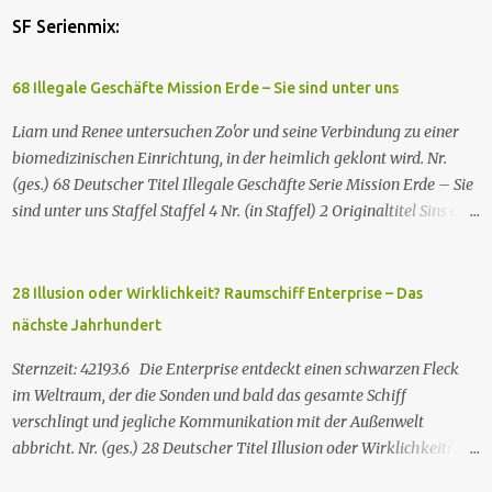
SF Serienmix:
68 Illegale Geschäfte Mission Erde – Sie sind unter uns
Liam und Renee untersuchen Zo'or und seine Verbindung zu einer
biomedizinischen Einrichtung, in der heimlich geklont wird. Nr.
(ges.) 68 Deutscher Titel Illegale Geschäfte Serie Mission Erde – Sie
sind unter uns Staffel Staffel 4 Nr. (in Staffel) 2 Original­titel Sins of
the Father Regie Will Dixon Drehbuch Robin Bernheim Erstaus­
strahlung USA 9. Okt. 2000 Deutsch­sprachige Erstaus­strahlung (D)
25. Sep. 2001 Es kommt eine außerirdische Rasse, die Taelons oder
28 Illusion oder Wirklichkeit? Raumschiff Enterprise – Das
Gefährten genannt wird, auf die Erde. Sie bieten den Menschen auf
nächste Jahrhundert
der Erde Technologien an, mit denen sie Krankheiten und
Hungersnöte eindämmen, Umweltprobleme lösen und Konflikte
Sternzeit: 42193.6 Die Enterprise entdeckt einen schwarzen Fleck
beenden können. Im Gegenzug verlangen sie, dass man sie auf der
im Weltraum, der die Sonden und bald das gesamte Schiff
Erde leben lässt. Doch eine Gruppe von Erdlingen, die an der
verschlingt und jegliche Kommunikation mit der Außenwelt
Freundlichkeit der Taelons zweifelt, organisiert eine
abbricht. Nr. (ges.) 28 Deutscher Titel Illusion oder Wirklichkeit?
Widerstandsbewegung, um ihre wahren Absichten zu entlarven.
Serie Raumschiff Enterprise – Das nächste Jahrhundert Staffel