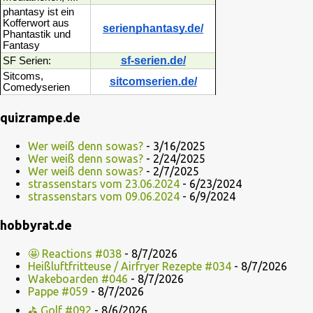
phantasy ist ein
Kofferwort aus
serienphantasy.de/
Phantastik und
Fantasy
sf-serien.de/
SF Serien:
Sitcoms,
sitcomserien.de/
Comedyserien
quizrampe.de
Wer weiß denn sowas?
- 3/16/2025
Wer weiß denn sowas?
- 2/24/2025
Wer weiß denn sowas?
- 2/7/2025
strassenstars vom 23.06.2024
- 6/23/2024
strassenstars vom 09.06.2024
- 6/9/2024
hobbyrat.de
🤩 Reactions #038
- 8/7/2026
Heißluftfritteuse / Airfryer Rezepte #034
- 8/7/2026
Wakeboarden #046
- 8/7/2026
Pappe #059
- 8/7/2026
⛳ Golf #092
- 8/6/2026