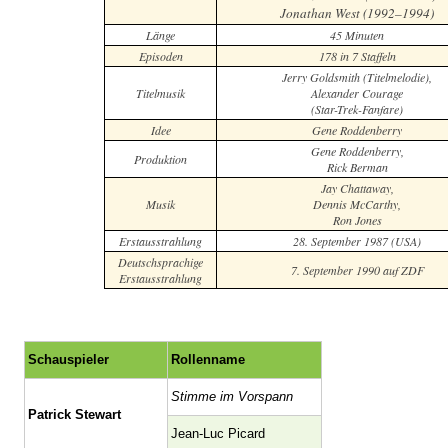
Jonathan West (1992–1994)
Länge
45 Minuten
Episoden
178 in 7 Staffeln
Jerry Goldsmith (Titelmelodie),
Titelmusik
Alexander Courage
(Star-Trek-Fanfare)
Idee
Gene Roddenberry
Gene Roddenberry,
Produktion
Rick Berman
Jay Chattaway,
Musik
Dennis McCarthy,
Ron Jones
Erstausstrahlung
28. September 1987 (USA)
Deutschsprachige
7. September 1990 auf ZDF
Erstausstrahlung
Schauspieler
Rollenname
Stimme im Vorspann
Patrick Stewart
Jean-Luc Picard