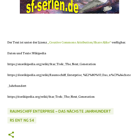
Der Text ist unter der Lizenz
„Creative Commons Attribution/Share Alike“
verfügbar.
Daten und Texte :Wikipedia
https://en.wikipedia.org/wiki/Star_Trek:_The_Next_Generation
https://de.wikipedia.org/wiki/Raumschiff_Enterprise_%E2%80%93_Das_n%C3%A4chste
_Jahrhundert
https://it.wikipedia.org/wiki/Star_Trek:_The_Next_Generation
RAUMSCHIFF ENTERPRISE – DAS NÄCHSTE JAHRHUNDERT
RS ENT NG S4