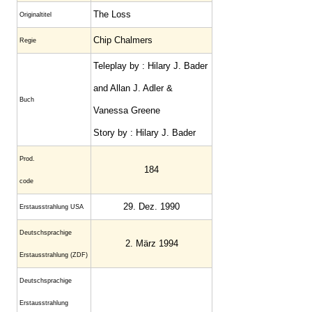
The Loss
Original­titel
Chip Chalmers
Regie
Teleplay by : Hilary J. Bader
and Allan J. Adler &
Buch
Vanessa Greene
Story by : Hilary J. Bader
Prod.
184
code
29. Dez. 1990
Erstaus­strahlung USA
Deutsch­sprachige
2. März 1994
Erstaus­strahlung (ZDF)
Deutschsprachige
Erstausstrahlung