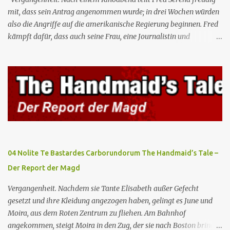
mit, dass sein Antrag angenommen wurde; in drei Wochen würden
also die Angriffe auf die amerikanische Regierung beginnen. Fred
kämpft dafür, dass auch seine Frau, eine Journalistin und
konservative Intellektuelle, an den Sitzungen des Rates teilnehmen
kann, aber die anderen zukünftigen Kommandanten lehnen die
Teilnahme von Frauen weiterhin entschieden ab. Gegenwart. Die
Waterfords beherbergen eine Delegation aus Mexiko, um ein für
Gilead lebenswichtiges Handelsabkommen zu unterzeichnen.
Botschafterin Castillo konfrontiert Serena mit ihrem Buch „Der
Platz einer Frau”, das als Manifest von Gilead gilt und einen
„häuslichen Feminismus” für eine Gesellschaft postuliert, deren
oberstes Gut die Fortpflanzung ist. June und andere Mägde werden
04 Nolite Te Bastardes Carborundorum The Handmaid’s Tale –
zum Staatsbankett mit der mexikanischen Regierung eingeladen,
Der Report der Magd
wo Serena stolz die „Kinder von Gilead” vorstellt. June nutzt die
Gelegenheit, mit Castillo unter vier Augen zu sprechen, ...
Vergangenheit. Nachdem sie Tante Elisabeth außer Gefecht
gesetzt und ihre Kleidung angezogen haben, gelingt es June und
Moira, aus dem Roten Zentrum zu fliehen. Am Bahnhof
angekommen, steigt Moira in den Zug, der sie nach Boston bringen