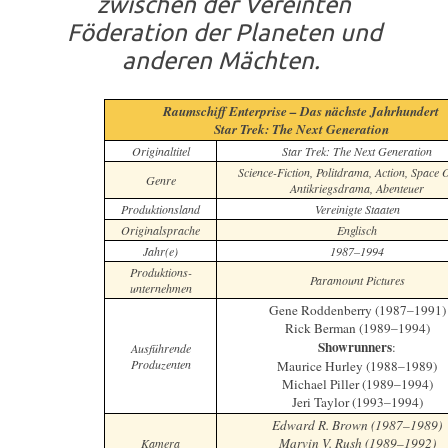
zwischen der Vereinten
Föderation der Planeten und
anderen Mächten.
Raumschiff Enterprise – Das nächste Jahrhundert
Star Trek: The Next Generation
Originaltitel
Star Trek: The Next Generation
Science-Fiction, Politdrama, Action, Space 
Genre
Antikriegsdrama, Abenteuer
Produktionsland
Vereinigte Staaten
Originalsprache
Englisch
Jahr(e)
1987–1994
Produktions-
Paramount Pictures
unternehmen
Gene Roddenberry (1987–1991)
Rick Berman (1989–1994)
Showrunners
:
Ausführende
Produzenten
Maurice Hurley (1988–1989)
Michael Piller (1989–1994)
Jeri Taylor (1993–1994)
Edward R. Brown (1987–1989)
Marvin V. Rush (1989–1992)
Kamera