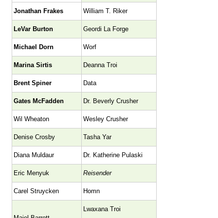
Jonathan Frakes
William T. Riker
LeVar Burton
Geordi La Forge
Michael Dorn
Worf
Marina Sirtis
Deanna Troi
Brent Spiner
Data
Gates McFadden
Dr. Beverly Crusher
Wil Wheaton
Wesley Crusher
Denise Crosby
Tasha Yar
Diana Muldaur
Dr. Katherine Pulaski
Eric Menyuk
Reisender
Carel Struycken
Homn
Lwaxana Troi
Majel Barrett