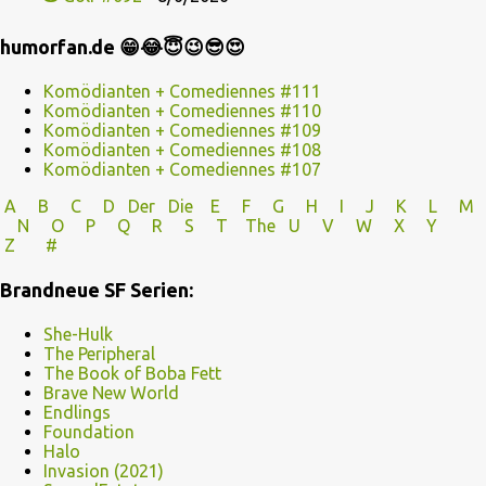
humorfan.de 😁😂😇😉😎😍
Komödianten + Comediennes #111
Komödianten + Comediennes #110
Komödianten + Comediennes #109
Komödianten + Comediennes #108
Komödianten + Comediennes #107
A
B
C
D
Der
Die
E
F
G
H
I J
K
L
M
N
O
P Q
R
S
T
The
U V
W X Y
Z
#
Brandneue SF Serien:
She-Hulk
The Peripheral
The Book of Boba Fett
Brave New World
Endlings
Foundation
Halo
Invasion (2021)