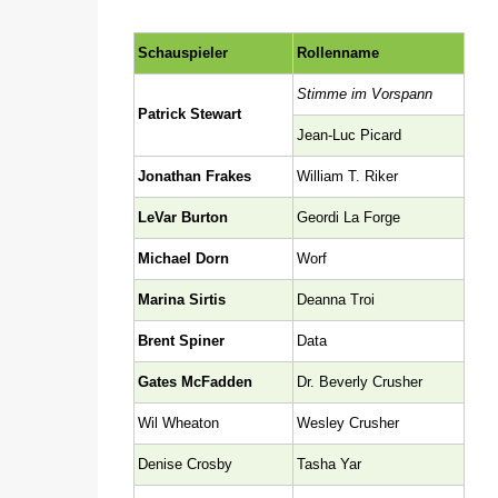
Schauspieler
Rollenname
Stimme im Vorspann
Patrick Stewart
Jean-Luc Picard
Jonathan Frakes
William T. Riker
LeVar Burton
Geordi La Forge
Michael Dorn
Worf
Marina Sirtis
Deanna Troi
Brent Spiner
Data
Gates McFadden
Dr. Beverly Crusher
Wil Wheaton
Wesley Crusher
Denise Crosby
Tasha Yar