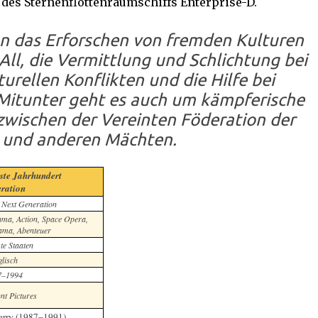
des Sternenflottenraumschiffs Enterprise-D.
n das Erforschen von fremden Kulturen
l, die Vermittlung und Schlichtung bei
turellen Konflikten und die Hilfe bei
Mitunter geht es auch um kämpferische
wischen der Vereinten Föderation der
 und anderen Mächten.
ste Jahrhundert
eration
 Next Generation
rama, Action, Space Opera,
ama, Abenteuer
te Staaten
lisch
7–1994
t Pictures
rry (1987–1991)