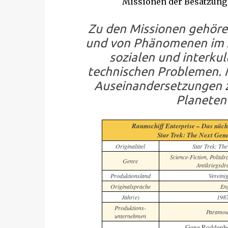
Missionen der Besatzung 
Zu den Missionen gehöre
und von Phänomenen im Al
sozialen und interkul
technischen Problemen. 
Auseinandersetzungen z
Planeten
Raumschiff Enterprise – Das näch
Star Trek: The Next Gen
Originaltitel
Star Trek: The
Science-Fiction, Politd
Genre
Antikriegsdr
Produktionsland
Vereinig
Originalsprache
Eng
Jahr(e)
198
Produktions-
Paramoun
unternehmen
Gene Roddenbe