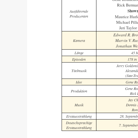
Rick Berma
Showr
Ausführende
Produzenten
Maurice Hurl
Michael Pill
Jeri Taylo
Edward R. Br
Marvin V. Ru
Kamera
Jonathan We
Länge
45 M
Episoden
178 in 
Jerry Goldsmit
Titelmusik
Alexand
(Star-Tr
Idee
Gene Ro
Gene Ro
Produktion
Rick
Jay Ch
Musik
Dennis 
Ron
Erstausstrahlung
28. Septemb
Deutschsprachige
7. Septembe
Erstausstrahlung