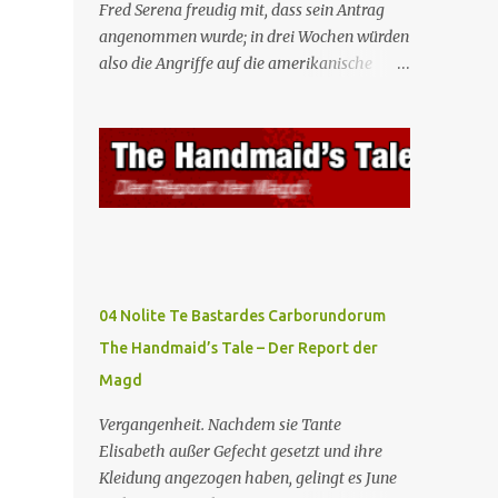
Fred Serena freudig mit, dass sein Antrag
angenommen wurde; in drei Wochen würden
also die Angriffe auf die amerikanische
Regierung beginnen. Fred kämpft dafür,
dass auch seine Frau, eine Journalistin und
konservative Intellektuelle, an den
Sitzungen des Rates teilnehmen kann, aber
die anderen zukünftigen Kommandanten
lehnen die Teilnahme von Frauen weiterhin
entschieden ab. Gegenwart. Die Waterfords
beherbergen eine Delegation aus Mexiko,
um ein für Gilead lebenswichtiges
04 Nolite Te Bastardes Carborundorum
Handelsabkommen zu unterzeichnen.
The Handmaid’s Tale – Der Report der
Botschafterin Castillo konfrontiert Serena
Magd
mit ihrem Buch „Der Platz einer Frau”, das
als Manifest von Gilead gilt und einen
Vergangenheit. Nachdem sie Tante
„häuslichen Feminismus” für eine
Elisabeth außer Gefecht gesetzt und ihre
Gesellschaft postuliert, deren oberstes Gut
Kleidung angezogen haben, gelingt es June
die Fortpflanzung ist. June und andere