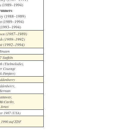
n (1989–1994)
unners
:
ey (1988–1989)
er (1989–1994)
r (1993–1994)
own (1987–1989)
sh (1989–1992)
st (1992–1994)
inuten
7 Staffeln
h (Titelmelodie),
er Courage
ek-Fanfare)
ddenberry
ddenberry,
 Berman
attaway,
McCarthy,
 Jones
er 1987 (USA)
r 1990 auf ZDF