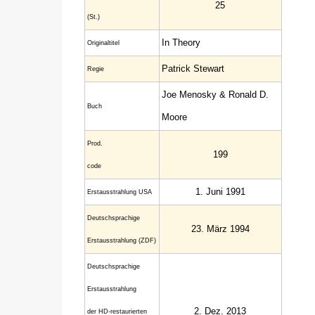
25
(St.)
In Theory
Original­titel
Patrick Stewart
Regie
Joe Menosky & Ronald D.
Buch
Moore
Prod.
199
code
1. Juni 1991
Erstaus­strahlung USA
Deutsch­sprachige
23. März 1994
Erstaus­strahlung (ZDF)
Deutschsprachige
Erstausstrahlung
2. Dez. 2013
der HD-restaurierten