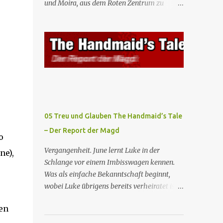
und Moira, aus dem Roten Zentrum zu
Mägde werden zum Staatsbankett mit der
fliehen. Am Bahnhof angekommen, steigt
mexikanischen Regierung eingeladen, wo
Moira in den Zug, der sie nach Boston
Serena stolz die „Kinder von Gilead”
bringen wird, kann jedoch June nicht retten,
vorstellt. June nutzt die Gelegenheit, mit
die von den Wachen gefangen genommen
Castillo unter vier Augen zu sprechen, ...
und zurück ins Rote Zentrum gebracht wird,
wo Tante Elisabeth sie mit der Peitsche
bestraft. Gegenwart. June ist seit dreizehn
Tagen in ihrem Zimmer eingesperrt und
entdeckt im Kleiderschrank die Inschrift
05 Treu und Glauben The Handmaid’s Tale
„Nolite te bastardes carborundorum”, die
– Der Report der Magd
wahrscheinlich von der Magd Difred
o
hinterlassen wurde, die vor ihr dort war. In
Vergangenheit. June lernt Luke in der
ne),
Erwartung der Zeremonie bringt Serena
Schlange vor einem Imbisswagen kennen.
June zum Gynäkologen, der sich bereit
Was als einfache Bekanntschaft beginnt,
erklärt, sie zu schwängern, da Fred
wobei Luke übrigens bereits verheiratet ist,
unfruchtbar ist und nur sie für eine
entwickelt sich zu einer echten Beziehung,
ausbleibende Schwangerschaft
den
die June dazu veranlasst, ihn zu bitten, seine
verantwortlich gemacht würde. June lehnt
Frau zu verlassen. Gegenwart. Serena weiß