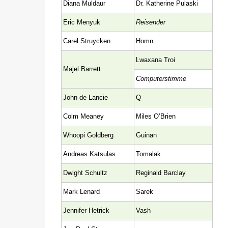
Diana Muldaur
Dr. Katherine Pulaski
Eric Menyuk
Reisender
Carel Struycken
Homn
Lwaxana Troi
Majel Barrett
Computerstimme
John de Lancie
Q
Colm Meaney
Miles O’Brien
Whoopi Goldberg
Guinan
Andreas Katsulas
Tomalak
Dwight Schultz
Reginald Barclay
Mark Lenard
Sarek
Jennifer Hetrick
Vash