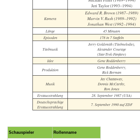
Michael Piller (1989–1994)
Jeri Taylor (1993–1994)
Edward R. Brown (1987–1989)
Marvin V. Rush (1989–1992)
Kamera
Jonathan West (1992–1994)
Länge
45 Minuten
Episoden
178 in 7 Staffeln
Jerry Goldsmith (Titelmelodie),
Titelmusik
Alexander Courage
(Star-Trek-Fanfare)
Idee
Gene Roddenberry
Gene Roddenberry,
Produktion
Rick Berman
Jay Chattaway,
Musik
Dennis McCarthy,
Ron Jones
Erstausstrahlung
28. September 1987 (USA)
Deutschsprachige
7. September 1990 auf ZDF
Erstausstrahlung
Schauspieler
Rollenname