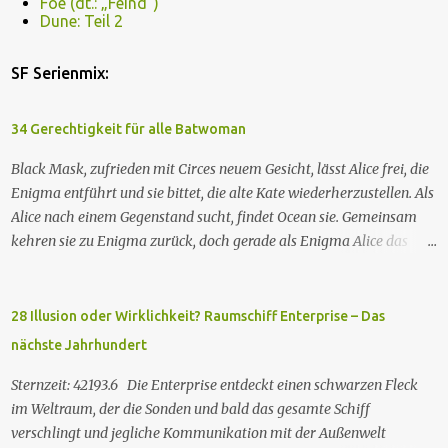
Foe (dt.: „Feind“)
Dune: Teil 2
SF Serienmix:
34 Gerechtigkeit für alle Batwoman
Black Mask, zufrieden mit Circes neuem Gesicht, lässt Alice frei, die
Enigma entführt und sie bittet, die alte Kate wiederherzustellen. Als
Alice nach einem Gegenstand sucht, findet Ocean sie. Gemeinsam
kehren sie zu Enigma zurück, doch gerade als Enigma Alice das
Passwort verraten will, um Kates Hypnose zu brechen, tötet Ocean
Enigma und sagt Alice, dass sie Kate besser nicht zurückhaben
wolle. Währenddessen nehmen zwei GCPd-Beamte Ryan und Luke
28 Illusion oder Wirklichkeit? Raumschiff Enterprise – Das
in einem Club fest. Als Sophie die gleichen weißen, rassistischen
nächste Jahrhundert
Polizisten zur Rede stellt, wird auch sie verhaftet. Die drei treffen
auf einen Gefangenen namens Eli. Imani besorgt sich einen Anwalt,
Sternzeit: 42193.6 Die Enterprise entdeckt einen schwarzen Fleck
um sie rauszuholen. Inzwischen hat das neue Snakebite viele
im Weltraum, der die Sonden und bald das gesamte Schiff
Drogenabhängige in fleischfressende Monster verwandelt. Ein
verschlingt und jegliche Kommunikation mit der Außenwelt