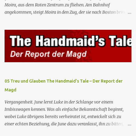
Moira, aus dem Roten Zentrum zu fliehen. Am Bahnhof
angekommen, steigt Moira in den Zug, der sie nach Boston bringen
wird, kann jedoch June nicht retten, die von den Wachen gefangen
genommen und zurück ins Rote Zentrum gebracht wird, wo Tante
Elisabeth sie mit der Peitsche bestraft. Gegenwart. June ist seit
dreizehn Tagen in ihrem Zimmer eingesperrt und entdeckt im
Kleiderschrank die Inschrift „Nolite te bastardes carborundorum”,
die wahrscheinlich von der Magd Difred hinterlassen wurde, die
vor ihr dort war. In Erwartung der Zeremonie bringt Serena June
zum Gynäkologen, der sich bereit erklärt, sie zu schwängern, da
Fred unfruchtbar ist und nur sie für eine ausbleibende
05 Treu und Glauben The Handmaid’s Tale – Der Report der
Schwangerschaft verantwortlich gemacht würde. June lehnt ab,
Magd
auch wenn dies das Scheitern der Zeremonie bedeutet. Während
des versprochenen Scrabble-Spiels fragt June Fred nach der
Vergangenheit. June lernt Luke in der Schlange vor einem
Bedeutung des lat...
Imbisswagen kennen. Was als einfache Bekanntschaft beginnt,
wobei Luke übrigens bereits verheiratet ist, entwickelt sich zu
einer echten Beziehung, die June dazu veranlasst, ihn zu bitten,
seine Frau zu verlassen. Gegenwart. Serena weiß um Freds