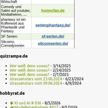
Wirtschaft
Comedy und
humorfan.de
Satire auf youtube,
Mediatheken, ....
phantasy ist ein
Kofferwort aus
serienphantasy.de/
Phantastik und
Fantasy
sf-serien.de/
SF Serien:
Sitcoms,
sitcomserien.de/
Comedyserien
quizrampe.de
Wer weiß denn sowas?
- 3/16/2025
Wer weiß denn sowas?
- 2/24/2025
Wer weiß denn sowas?
- 2/7/2025
strassenstars vom 23.06.2024
- 6/23/2024
strassenstars vom 09.06.2024
- 6/9/2024
hobbyrat.de
🧠 KI und AI # 036
- 8/5/2026
🚄 Modelleisenbahnen #017
- 8/5/2026