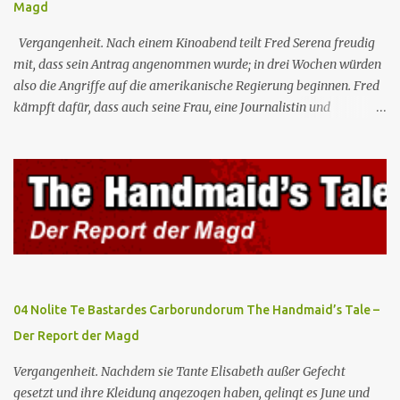
Magd
Vergangenheit. Nach einem Kinoabend teilt Fred Serena freudig
mit, dass sein Antrag angenommen wurde; in drei Wochen würden
also die Angriffe auf die amerikanische Regierung beginnen. Fred
kämpft dafür, dass auch seine Frau, eine Journalistin und
konservative Intellektuelle, an den Sitzungen des Rates teilnehmen
kann, aber die anderen zukünftigen Kommandanten lehnen die
Teilnahme von Frauen weiterhin entschieden ab. Gegenwart. Die
Waterfords beherbergen eine Delegation aus Mexiko, um ein für
Gilead lebenswichtiges Handelsabkommen zu unterzeichnen.
Botschafterin Castillo konfrontiert Serena mit ihrem Buch „Der
Platz einer Frau”, das als Manifest von Gilead gilt und einen
„häuslichen Feminismus” für eine Gesellschaft postuliert, deren
oberstes Gut die Fortpflanzung ist. June und andere Mägde werden
04 Nolite Te Bastardes Carborundorum The Handmaid’s Tale –
zum Staatsbankett mit der mexikanischen Regierung eingeladen,
Der Report der Magd
wo Serena stolz die „Kinder von Gilead” vorstellt. June nutzt die
Gelegenheit, mit Castillo unter vier Augen zu sprechen, ...
Vergangenheit. Nachdem sie Tante Elisabeth außer Gefecht
gesetzt und ihre Kleidung angezogen haben, gelingt es June und