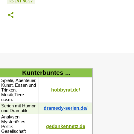
RS ENT NG S7
Kunterbuntes ...
Spiele, Ábenteuer,
Kunst, Essen und
hobbyrat.de/
Trinken,
Musik,Tiere...
u.v.m.
Serien mit Humor
dramedy-serien.de/
und Dramatik
Analysen
Mysteriöses
gedankennetz.de
Politik
Gesellschaft