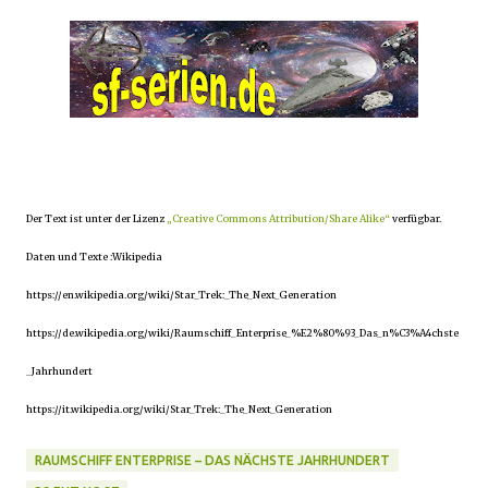
Der Text ist unter der Lizenz
„Creative Commons Attribution/Share Alike“
verfügbar.
Daten und Texte :Wikipedia
https://en.wikipedia.org/wiki/Star_Trek:_The_Next_Generation
https://de.wikipedia.org/wiki/Raumschiff_Enterprise_%E2%80%93_Das_n%C3%A4chste
_Jahrhundert
https://it.wikipedia.org/wiki/Star_Trek:_The_Next_Generation
RAUMSCHIFF ENTERPRISE – DAS NÄCHSTE JAHRHUNDERT