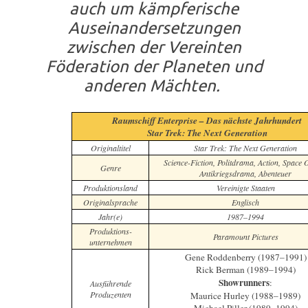
auch um kämpferische
Auseinandersetzungen
zwischen der Vereinten
Föderation der Planeten und
anderen Mächten.
Raumschiff Enterprise – Das nächste Jahrhundert
Star Trek: The Next Generation
Originaltitel
Star Trek: The Next Generation
Science-Fiction, Politdrama, Action, Space 
Genre
Antikriegsdrama, Abenteuer
Produktionsland
Vereinigte Staaten
Originalsprache
Englisch
Jahr(e)
1987–1994
Produktions-
Paramount Pictures
unternehmen
Gene Roddenberry (1987–1991)
Rick Berman (1989–1994)
Showrunners
:
Ausführende
Produzenten
Maurice Hurley (1988–1989)