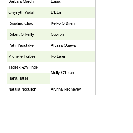
Barbara March
Lursa
Gwynyth Walsh
B'Etor
Rosalind Chao
Keiko O’Brien
Robert O’Reilly
Gowron
Patti Yasutake
Alyssa Ogawa
Michelle Forbes
Ro Laren
Tadeski-Zwillinge
Molly O’Brien
Hana Hatae
Natalia Nogulich
Alynna Nechayev