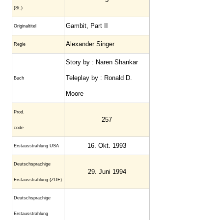
(St.)
Gambit, Part II
Original­titel
Alexander Singer
Regie
Story by : Naren Shankar
Teleplay by : Ronald D.
Buch
Moore
Prod.
257
code
16. Okt. 1993
Erstaus­strahlung USA
Deutsch­sprachige
29. Juni 1994
Erstaus­strahlung (ZDF)
Deutschsprachige
Erstausstrahlung