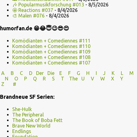
🎶 Popularmusikforschung #013
- 8/5/2026
🤩 Reactions #037
- 8/4/2026
🎨 Malen #076
- 8/4/2026
humorfan.de 😁😂😇😉😎😍
Komödianten + Comediennes #111
Komödianten + Comediennes #110
Komödianten + Comediennes #109
Komödianten + Comediennes #108
Komödianten + Comediennes #107
A
B
C
D
Der
Die
E
F
G
H
I J
K
L
M
N
O
P Q
R
S
T
The
U V
W X Y
Z
#
Brandneue SF Serien:
She-Hulk
The Peripheral
The Book of Boba Fett
Brave New World
Endlings
Foundation