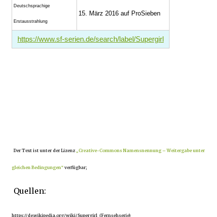
Deutschsprachige
15. März 2016 auf ProSieben
Erstausstrahlung
https://www.sf-serien.de/search/label/Supergirl
Der Text ist unter der Lizenz
„Creative-Commons Namensnennung – Weitergabe unter
gleichen Bedingungen“
verfügbar;
Quellen:
https://de.wikipedia.org/wiki/Supergirl_(Fernsehserie)