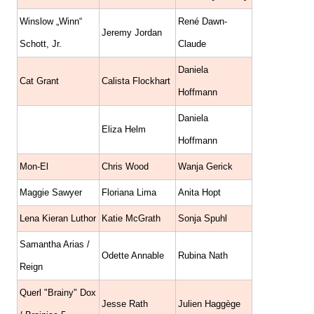
Winslow „Winn“
René Dawn-
Jeremy Jordan
Schott, Jr.
Claude
Daniela
Cat Grant
Calista Flockhart
Hoffmann
Daniela
Eliza Helm
Hoffmann
Mon-El
Chris Wood
Wanja Gerick
Maggie Sawyer
Floriana Lima
Anita Hopt
Lena Kieran Luthor
Katie McGrath
Sonja Spuhl
Samantha Arias /
Odette Annable
Rubina Nath
Reign
Querl "Brainy" Dox
Jesse Rath
Julien Haggège