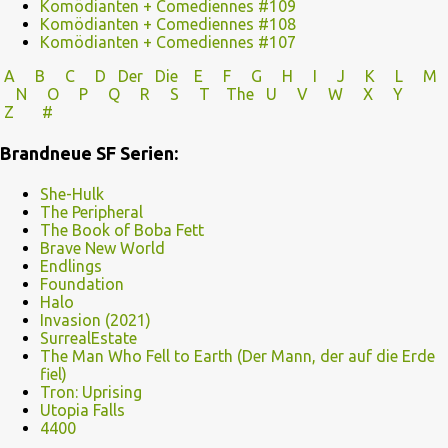
Komödianten + Comediennes #109
Komödianten + Comediennes #108
Komödianten + Comediennes #107
A
B
C
D
Der
Die
E
F
G
H
I J
K
L
M
N
O
P Q
R
S
T
The
U V
W X Y
Z
#
Brandneue SF Serien:
She-Hulk
The Peripheral
The Book of Boba Fett
Brave New World
Endlings
Foundation
Halo
Invasion (2021)
SurrealEstate
The Man Who Fell to Earth (Der Mann, der auf die Erde
fiel)
Tron: Uprising
Utopia Falls
4400