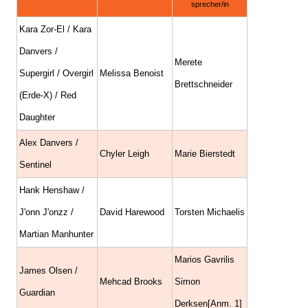
sprecher/in
Kara Zor-El / Kara
Danvers /
Merete
Supergirl / Overgirl
Melissa Benoist
Brettschneider
(Erde-X) / Red
Daughter
Alex Danvers /
Chyler Leigh
Marie Bierstedt
Sentinel
Hank Henshaw /
J'onn J'onzz /
David Harewood
Torsten Michaelis
Martian Manhunter
Marios Gavrilis
James Olsen /
Mehcad Brooks
Simon
Guardian
Derksen[Anm. 1]