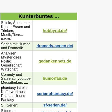
Kunterbuntes ...
Spiele, Ábenteuer,
Kunst, Essen und
hobbyrat.de/
Trinken,
Musik,Tiere...
u.v.m.
Serien mit Humor
dramedy-serien.de/
und Dramatik
Analysen
Mysteriöses
gedankennetz.de
Politik
Gesellschaft
Wirtschaft
Comedy und
humorfan.de
Satire auf youtube,
Mediatheken, ....
phantasy ist ein
Kofferwort aus
serienphantasy.de/
Phantastik und
Fantasy
sf-serien.de/
SF Serien:
Sitcoms,