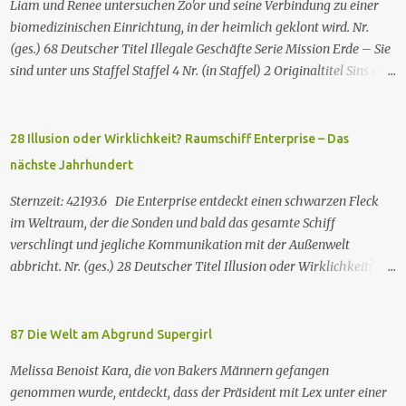
Liam und Renee untersuchen Zo'or und seine Verbindung zu einer
biomedizinischen Einrichtung, in der heimlich geklont wird. Nr.
(ges.) 68 Deutscher Titel Illegale Geschäfte Serie Mission Erde – Sie
sind unter uns Staffel Staffel 4 Nr. (in Staffel) 2 Original­titel Sins of
the Father Regie Will Dixon Drehbuch Robin Bernheim Erstaus­
strahlung USA 9. Okt. 2000 Deutsch­sprachige Erstaus­strahlung (D)
25. Sep. 2001 Es kommt eine außerirdische Rasse, die Taelons oder
28 Illusion oder Wirklichkeit? Raumschiff Enterprise – Das
Gefährten genannt wird, auf die Erde. Sie bieten den Menschen auf
nächste Jahrhundert
der Erde Technologien an, mit denen sie Krankheiten und
Hungersnöte eindämmen, Umweltprobleme lösen und Konflikte
Sternzeit: 42193.6 Die Enterprise entdeckt einen schwarzen Fleck
beenden können. Im Gegenzug verlangen sie, dass man sie auf der
im Weltraum, der die Sonden und bald das gesamte Schiff
Erde leben lässt. Doch eine Gruppe von Erdlingen, die an der
verschlingt und jegliche Kommunikation mit der Außenwelt
Freundlichkeit der Taelons zweifelt, organisiert eine
abbricht. Nr. (ges.) 28 Deutscher Titel Illusion oder Wirklichkeit?
Widerstandsbewegung, um ihre wahren Absichten zu entlarven.
Serie Raumschiff Enterprise – Das nächste Jahrhundert Staffel
Wir entdecken eine Verbindung zwischen den beiden Spezies und
Staffel 2 Nr. (St.) 2 Original­titel Where Silence Has Lease Regie
verstehen nach und nach, dass jede Spezies die...
Winrich Kolbe Buch Jack B. Sowards Erstaus­strahlung USA 26. Nov.
87 Die Welt am Abgrund Supergirl
1988 Deutsch­sprachige Erstaus­strahlung (ZDF) 20. Apr. 1991
Melissa Benoist Kara, die von Bakers Männern gefangen
Deutschsprachige Erstausstrahlung der HD-restaurierten Fassung
genommen wurde, entdeckt, dass der Präsident mit Lex unter einer
im Pay-TV (Syfy) 17. Jan. 2013 Raumschiff Enterprise – Das nächste