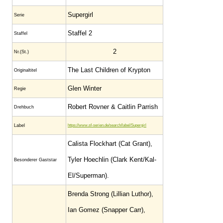
Supergirl
Serie
Staffel 2
Staffel
2
Nr.(St.)
The Last Children of Krypton
Original­titel
Glen Winter
Regie
Robert Rovner & Caitlin Parrish
Drehbuch
Label
https://www.sf-serien.de/search/label/Supergirl
Calista Flockhart (Cat Grant),
Tyler Hoechlin (Clark Kent/Kal-
Besonderer Gaststar
El/Superman).
Brenda Strong (Lillian Luthor),
Ian Gomez (Snapper Carr),