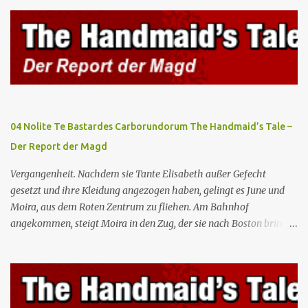
kann, aber die anderen zukünftigen Kommandanten lehnen die
Teilnahme von Frauen weiterhin entschieden ab. Gegenwart. Die
Waterfords beherbergen eine Delegation aus Mexiko, um ein für
Gilead lebenswichtiges Handelsabkommen zu unterzeichnen.
Botschafterin Castillo konfrontiert Serena mit ihrem Buch „Der
Platz einer Frau”, das als Manifest von Gilead gilt und einen
„häuslichen Feminismus” für eine Gesellschaft postuliert, deren
oberstes Gut die Fortpflanzung ist. June und andere Mägde werden
04 Nolite Te Bastardes Carborundorum The Handmaid’s Tale –
zum Staatsbankett mit der mexikanischen Regierung eingeladen,
Der Report der Magd
wo Serena stolz die „Kinder von Gilead” vorstellt. June nutzt die
Gelegenheit, mit Castillo unter vier Augen zu sprechen, ...
Vergangenheit. Nachdem sie Tante Elisabeth außer Gefecht
gesetzt und ihre Kleidung angezogen haben, gelingt es June und
Moira, aus dem Roten Zentrum zu fliehen. Am Bahnhof
angekommen, steigt Moira in den Zug, der sie nach Boston bringen
wird, kann jedoch June nicht retten, die von den Wachen gefangen
genommen und zurück ins Rote Zentrum gebracht wird, wo Tante
Elisabeth sie mit der Peitsche bestraft. Gegenwart. June ist seit
dreizehn Tagen in ihrem Zimmer eingesperrt und entdeckt im
Kleiderschrank die Inschrift „Nolite te bastardes carborundorum”,