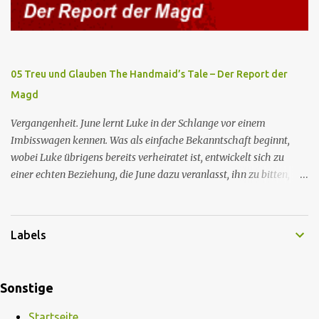
die wahrscheinlich von der Magd Difred hinterlassen wurde, die
vor ihr dort war. In Erwartung der Zeremonie bringt Serena June
zum Gynäkologen, der sich bereit erklärt, sie zu schwängern, da
Fred unfruchtbar ist und nur sie für eine ausbleibende
05 Treu und Glauben The Handmaid’s Tale – Der Report der
Schwangerschaft verantwortlich gemacht würde. June lehnt ab,
Magd
auch wenn dies das Scheitern der Zeremonie bedeutet. Während
des versprochenen Scrabble-Spiels fragt June Fred nach der
Vergangenheit. June lernt Luke in der Schlange vor einem
Bedeutung des lat...
Imbisswagen kennen. Was als einfache Bekanntschaft beginnt,
wobei Luke übrigens bereits verheiratet ist, entwickelt sich zu
einer echten Beziehung, die June dazu veranlasst, ihn zu bitten,
seine Frau zu verlassen. Gegenwart. Serena weiß um Freds
Unfruchtbarkeit und beschließt daher, dass June heimlich von Nick
schwanger werden soll. Im Supermarkt trifft June auf Emily, die
Labels
aus dem Exil zurückgekehrt ist und nun die Magd Distephen ist.
June trifft sich mit Nick in seiner Hütte, unterzieht sich jedoch der
Zeremonie, um Fred nicht zu zeigen, dass sie von seiner Impotenz
Sonstige
wissen. June wirft dem Kommandanten vor, sie während des
Geschlechtsverkehrs unangemessen berührt zu haben, woraufhin
Startseite