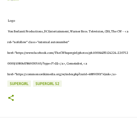
Logo
Von Berlanti Productions, DC Entertainment, Warner Bros. Television, CBS, The CW - <a
rel="nofollow" class="external autonumber"
href="https://www.facebook.com/TheCWSupergirl/photos/pb.100044335124224.-220752
0000/1080467849030565/?type=3">[1]</a>, Gemeinfrei, <a
href="https://commons.wikimedia.org/w/index.php?curid=48890301">Link</a>
SUPERGIRL
SUPERGIRL S2