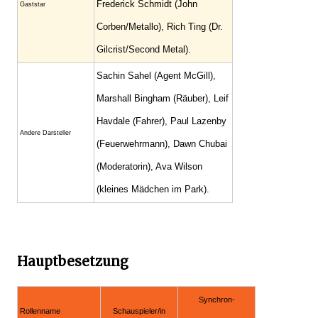
Frederick Schmidt (John
Gaststar
Corben/Metallo), Rich Ting (Dr.
Gilcrist/Second Metal).
Sachin Sahel (Agent McGill),
Marshall Bingham (Räuber), Leif
Havdale (Fahrer), Paul Lazenby
Andere Darsteller
(Feuerwehrmann), Dawn Chubai
(Moderatorin), Ava Wilson
(kleines Mädchen im Park).
Hauptbesetzung
Synchron-
Rollenname
Schauspieler/in