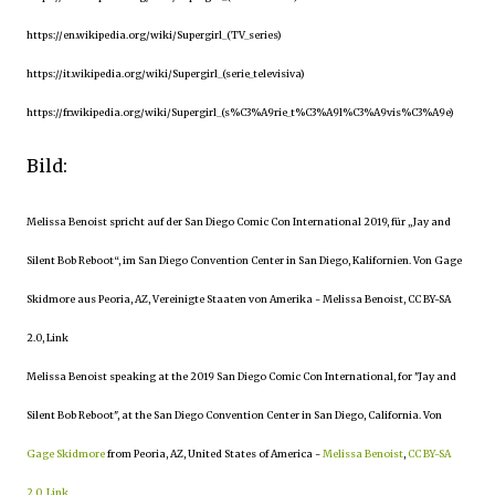
https://en.wikipedia.org/wiki/Supergirl_(TV_series)
https://it.wikipedia.org/wiki/Supergirl_(serie_televisiva)
https://fr.wikipedia.org/wiki/Supergirl_(s%C3%A9rie_t%C3%A9l%C3%A9vis%C3%A9e)
Bild:
Melissa Benoist spricht auf der San Diego Comic Con International 2019, für „Jay and
Silent Bob Reboot“, im San Diego Convention Center in San Diego, Kalifornien. Von Gage
Skidmore aus Peoria, AZ, Vereinigte Staaten von Amerika - Melissa Benoist, CC BY-SA
2.0, Link
Melissa Benoist speaking at the 2019 San Diego Comic Con International, for "Jay and
Silent Bob Reboot", at the San Diego Convention Center in San Diego, California. Von
Gage Skidmore
from Peoria, AZ, United States of America -
Melissa Benoist
,
CC BY-SA
2.0
,
Link