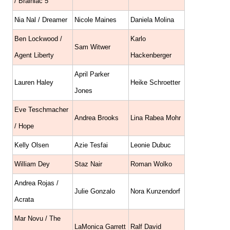
/ Brainiac 5
Nia Nal / Dreamer
Nicole Maines
Daniela Molina
Ben Lockwood /
Karlo
Sam Witwer
Agent Liberty
Hackenberger
April Parker
Lauren Haley
Heike Schroetter
Jones
Eve Teschmacher
Andrea Brooks
Lina Rabea Mohr
/ Hope
Kelly Olsen
Azie Tesfai
Leonie Dubuc
William Dey
Staz Nair
Roman Wolko
Andrea Rojas /
Julie Gonzalo
Nora Kunzendorf
Acrata
Mar Novu / The
LaMonica Garrett
Ralf David