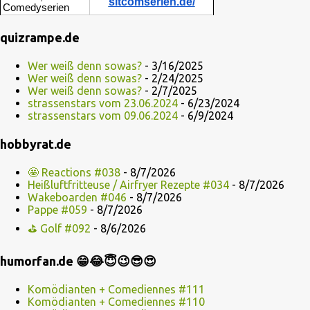
sitcomserien.de/
Comedyserien
quizrampe.de
Wer weiß denn sowas?
- 3/16/2025
Wer weiß denn sowas?
- 2/24/2025
Wer weiß denn sowas?
- 2/7/2025
strassenstars vom 23.06.2024
- 6/23/2024
strassenstars vom 09.06.2024
- 6/9/2024
hobbyrat.de
🤩 Reactions #038
- 8/7/2026
Heißluftfritteuse / Airfryer Rezepte #034
- 8/7/2026
Wakeboarden #046
- 8/7/2026
Pappe #059
- 8/7/2026
⛳ Golf #092
- 8/6/2026
humorfan.de 😁😂😇😉😎😍
Komödianten + Comediennes #111
Komödianten + Comediennes #110