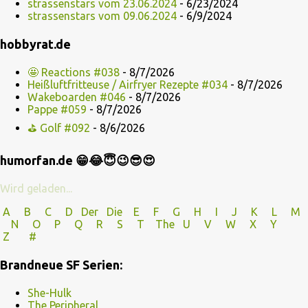
strassenstars vom 23.06.2024
- 6/23/2024
strassenstars vom 09.06.2024
- 6/9/2024
hobbyrat.de
🤩 Reactions #038
- 8/7/2026
Heißluftfritteuse / Airfryer Rezepte #034
- 8/7/2026
Wakeboarden #046
- 8/7/2026
Pappe #059
- 8/7/2026
⛳ Golf #092
- 8/6/2026
humorfan.de 😁😂😇😉😎😍
Wird geladen...
A
B
C
D
Der
Die
E
F
G
H
I J
K
L
M
N
O
P Q
R
S
T
The
U V
W X Y
Z
#
Brandneue SF Serien:
She-Hulk
The Peripheral