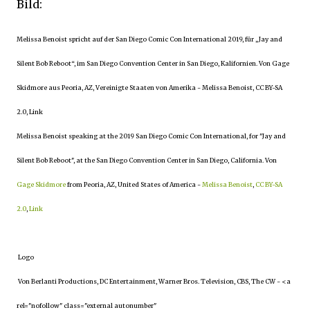
Bild:
Melissa Benoist spricht auf der San Diego Comic Con International 2019, für „Jay and
Silent Bob Reboot“, im San Diego Convention Center in San Diego, Kalifornien. Von Gage
Skidmore aus Peoria, AZ, Vereinigte Staaten von Amerika - Melissa Benoist, CC BY-SA
2.0, Link
Melissa Benoist speaking at the 2019 San Diego Comic Con International, for "Jay and
Silent Bob Reboot", at the San Diego Convention Center in San Diego, California. Von
Gage Skidmore
from Peoria, AZ, United States of America -
Melissa Benoist
,
CC BY-SA
2.0
,
Link
Logo
Von Berlanti Productions, DC Entertainment, Warner Bros. Television, CBS, The CW - <a
rel="nofollow" class="external autonumber"