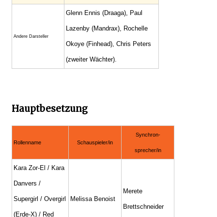
Glenn Ennis (Draaga), Paul
Lazenby (Mandrax), Rochelle
Andere Darsteller
Okoye (Finhead), Chris Peters
(zweiter Wächter).
Hauptbesetzung
Synchron-
Rollenname
Schauspieler/in
sprecher/in
Kara Zor-El / Kara
Danvers /
Merete
Supergirl / Overgirl
Melissa Benoist
Brettschneider
(Erde-X) / Red