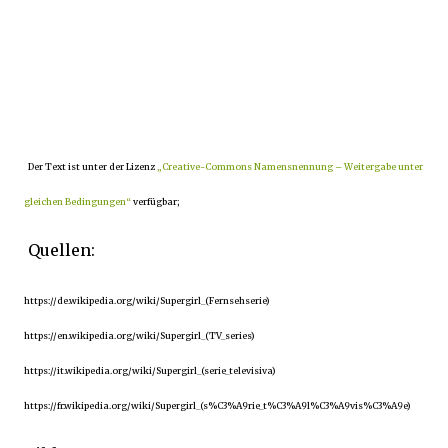
Der Text ist unter der Lizenz
„Creative-Commons Namensnennung – Weitergabe unter
gleichen Bedingungen“
verfügbar;
Quellen:
https://de.wikipedia.org/wiki/Supergirl_(Fernsehserie)
https://en.wikipedia.org/wiki/Supergirl_(TV_series)
https://it.wikipedia.org/wiki/Supergirl_(serie_televisiva)
https://fr.wikipedia.org/wiki/Supergirl_(s%C3%A9rie_t%C3%A9l%C3%A9vis%C3%A9e)