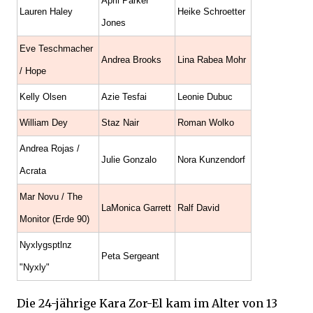
April Parker
Lauren Haley
Heike Schroetter
Jones
Eve Teschmacher
Andrea Brooks
Lina Rabea Mohr
/ Hope
Kelly Olsen
Azie Tesfai
Leonie Dubuc
William Dey
Staz Nair
Roman Wolko
Andrea Rojas /
Julie Gonzalo
Nora Kunzendorf
Acrata
Mar Novu / The
LaMonica Garrett
Ralf David
Monitor (Erde 90)
Nyxlygsptlnz
Peta Sergeant
"Nyxly"
Die 24-jährige Kara Zor-El kam im Alter von 13