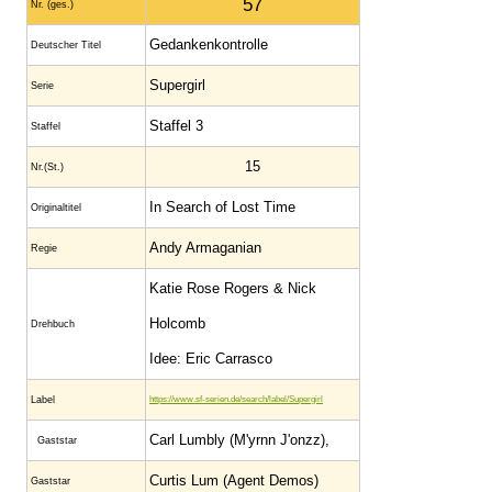
57
Nr. (ges.)
Gedankenkontrolle
Deutscher Titel
Supergirl
Serie
Staffel 3
Staffel
15
Nr.(St.)
In Search of Lost Time
Original­titel
Andy Armaganian
Regie
Katie Rose Rogers & Nick
Holcomb
Drehbuch
Idee: Eric Carrasco
Label
https://www.sf-serien.de/search/label/Supergirl
Carl Lumbly (M'yrnn J'onzz),
Gaststar
Curtis Lum (Agent Demos)
Gaststar