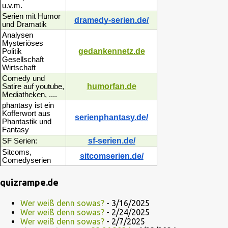
u.v.m.
Serien mit Humor
dramedy-serien.de/
und Dramatik
Analysen
Mysteriöses
gedankennetz.de
Politik
Gesellschaft
Wirtschaft
Comedy und
humorfan.de
Satire auf youtube,
Mediatheken, ....
phantasy ist ein
Kofferwort aus
serienphantasy.de/
Phantastik und
Fantasy
sf-serien.de/
SF Serien:
Sitcoms,
sitcomserien.de/
Comedyserien
quizrampe.de
Wer weiß denn sowas?
- 3/16/2025
Wer weiß denn sowas?
- 2/24/2025
Wer weiß denn sowas?
- 2/7/2025