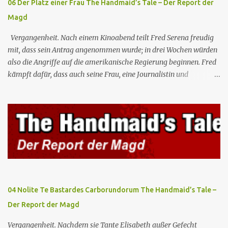
06 Der Platz einer Frau The Handmaid’s Tale – Der Report der
Magd
Vergangenheit. Nach einem Kinoabend teilt Fred Serena freudig
mit, dass sein Antrag angenommen wurde; in drei Wochen würden
also die Angriffe auf die amerikanische Regierung beginnen. Fred
kämpft dafür, dass auch seine Frau, eine Journalistin und
konservative Intellektuelle, an den Sitzungen des Rates teilnehmen
kann, aber die anderen zukünftigen Kommandanten lehnen die
Teilnahme von Frauen weiterhin entschieden ab. Gegenwart. Die
Waterfords beherbergen eine Delegation aus Mexiko, um ein für
Gilead lebenswichtiges Handelsabkommen zu unterzeichnen.
Botschafterin Castillo konfrontiert Serena mit ihrem Buch „Der
Platz einer Frau”, das als Manifest von Gilead gilt und einen
„häuslichen Feminismus” für eine Gesellschaft postuliert, deren
oberstes Gut die Fortpflanzung ist. June und andere Mägde werden
04 Nolite Te Bastardes Carborundorum The Handmaid’s Tale –
zum Staatsbankett mit der mexikanischen Regierung eingeladen,
Der Report der Magd
wo Serena stolz die „Kinder von Gilead” vorstellt. June nutzt die
Gelegenheit, mit Castillo unter vier Augen zu sprechen, ...
Vergangenheit. Nachdem sie Tante Elisabeth außer Gefecht