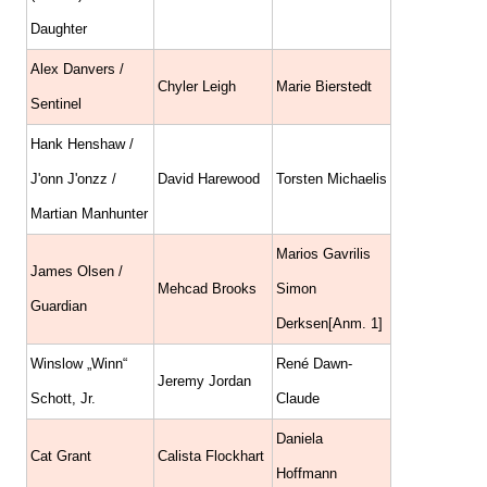
Daughter
Alex Danvers /
Chyler Leigh
Marie Bierstedt
Sentinel
Hank Henshaw /
J'onn J'onzz /
David Harewood
Torsten Michaelis
Martian Manhunter
Marios Gavrilis
James Olsen /
Mehcad Brooks
Simon
Guardian
Derksen[Anm. 1]
Winslow „Winn“
René Dawn-
Jeremy Jordan
Schott, Jr.
Claude
Daniela
Cat Grant
Calista Flockhart
Hoffmann