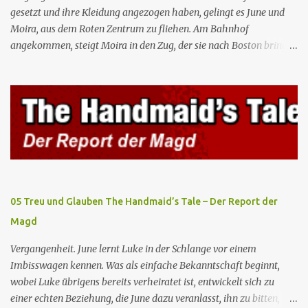
gesetzt und ihre Kleidung angezogen haben, gelingt es June und
Moira, aus dem Roten Zentrum zu fliehen. Am Bahnhof
angekommen, steigt Moira in den Zug, der sie nach Boston bringen
wird, kann jedoch June nicht retten, die von den Wachen gefangen
genommen und zurück ins Rote Zentrum gebracht wird, wo Tante
Elisabeth sie mit der Peitsche bestraft. Gegenwart. June ist seit
dreizehn Tagen in ihrem Zimmer eingesperrt und entdeckt im
Kleiderschrank die Inschrift „Nolite te bastardes carborundorum”,
die wahrscheinlich von der Magd Difred hinterlassen wurde, die
vor ihr dort war. In Erwartung der Zeremonie bringt Serena June
zum Gynäkologen, der sich bereit erklärt, sie zu schwängern, da
Fred unfruchtbar ist und nur sie für eine ausbleibende
05 Treu und Glauben The Handmaid’s Tale – Der Report der
Schwangerschaft verantwortlich gemacht würde. June lehnt ab,
Magd
auch wenn dies das Scheitern der Zeremonie bedeutet. Während
des versprochenen Scrabble-Spiels fragt June Fred nach der
Vergangenheit. June lernt Luke in der Schlange vor einem
Bedeutung des lat...
Imbisswagen kennen. Was als einfache Bekanntschaft beginnt,
wobei Luke übrigens bereits verheiratet ist, entwickelt sich zu
einer echten Beziehung, die June dazu veranlasst, ihn zu bitten,