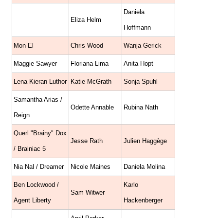
Daniela
Eliza Helm
Hoffmann
Mon-El
Chris Wood
Wanja Gerick
Maggie Sawyer
Floriana Lima
Anita Hopt
Lena Kieran Luthor
Katie McGrath
Sonja Spuhl
Samantha Arias /
Odette Annable
Rubina Nath
Reign
Querl "Brainy" Dox
Jesse Rath
Julien Haggège
/ Brainiac 5
Nia Nal / Dreamer
Nicole Maines
Daniela Molina
Ben Lockwood /
Karlo
Sam Witwer
Agent Liberty
Hackenberger