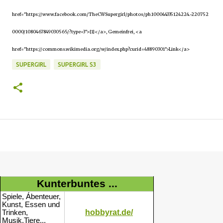
href="https://www.facebook.com/TheCWSupergirl/photos/pb.100044335124224.-220752
0000/1080467849030565/?type=3">[1]</a>, Gemeinfrei, <a
href="https://commons.wikimedia.org/w/index.php?curid=48890301">Link</a>
SUPERGIRL
SUPERGIRL S3
Kunterbuntes ...
Spiele, Ábenteuer,
Kunst, Essen und
hobbyrat.de/
Trinken,
Musik,Tiere...