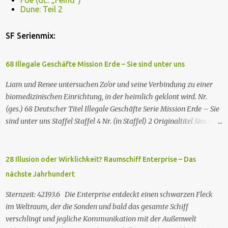
Foe (dt.: „Feind“)
Dune: Teil 2
SF Serienmix:
68 Illegale Geschäfte Mission Erde – Sie sind unter uns
Liam und Renee untersuchen Zo'or und seine Verbindung zu einer
biomedizinischen Einrichtung, in der heimlich geklont wird. Nr.
(ges.) 68 Deutscher Titel Illegale Geschäfte Serie Mission Erde – Sie
sind unter uns Staffel Staffel 4 Nr. (in Staffel) 2 Original­titel Sins of
the Father Regie Will Dixon Drehbuch Robin Bernheim Erstaus­
strahlung USA 9. Okt. 2000 Deutsch­sprachige Erstaus­strahlung (D)
25. Sep. 2001 Es kommt eine außerirdische Rasse, die Taelons oder
28 Illusion oder Wirklichkeit? Raumschiff Enterprise – Das
Gefährten genannt wird, auf die Erde. Sie bieten den Menschen auf
nächste Jahrhundert
der Erde Technologien an, mit denen sie Krankheiten und
Hungersnöte eindämmen, Umweltprobleme lösen und Konflikte
Sternzeit: 42193.6 Die Enterprise entdeckt einen schwarzen Fleck
beenden können. Im Gegenzug verlangen sie, dass man sie auf der
im Weltraum, der die Sonden und bald das gesamte Schiff
Erde leben lässt. Doch eine Gruppe von Erdlingen, die an der
verschlingt und jegliche Kommunikation mit der Außenwelt