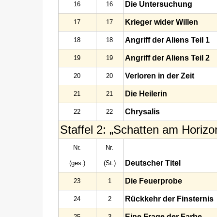
Die Untersuchung
16
16
Krieger wider Willen
17
17
Angriff der Aliens Teil 1
18
18
Angriff der Aliens Teil 2
19
19
Verloren in der Zeit
20
20
Die Heilerin
21
21
Chrysalis
22
22
Staffel 2: „Schatten am Horizo
Nr.
Nr.
Deutscher Titel
(ges.)
(St.)
Die Feuerprobe
23
1
Rückkehr der Finsternis
24
2
Eine Frage der Farbe
25
3