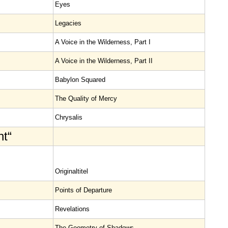
Eyes
Legacies
A Voice in the Wilderness, Part I
A Voice in the Wilderness, Part II
Babylon Squared
The Quality of Mercy
Chrysalis
nt“
Original­titel
Points of Departure
Revelations
The Geometry of Shadows