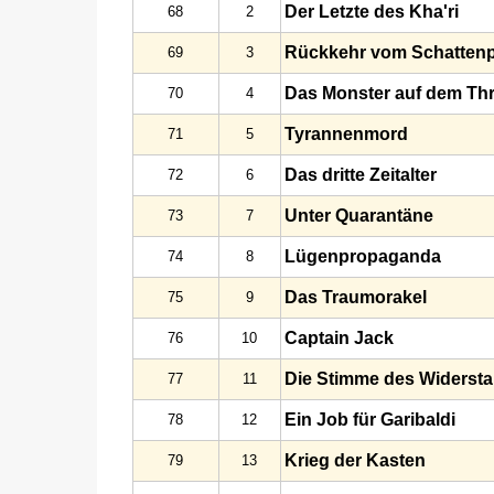
Der Letzte des Kha'ri
68
2
Rückkehr vom Schattenp
69
3
Das Monster auf dem Th
70
4
Tyrannenmord
71
5
Das dritte Zeitalter
72
6
Unter Quarantäne
73
7
Lügenpropaganda
74
8
Das Traumorakel
75
9
Captain Jack
76
10
Die Stimme des Widerst
77
11
Ein Job für Garibaldi
78
12
Krieg der Kasten
79
13