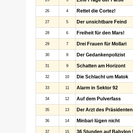
Rettet die Cortez!
26
4
Der unsichtbare Feind
27
5
Freiheit für den Mars!
28
6
Drei Frauen für Mollari
29
7
Der Gedankenpolizist
30
8
Schatten am Horizont
31
9
Die Schlacht um Matok
32
10
Alarm in Sektor 92
33
11
Auf dem Pulverfass
34
12
Der Arzt des Präsidenten
35
13
Minbari lügen nicht
36
14
36 Stunden auf Babylon 
37
15