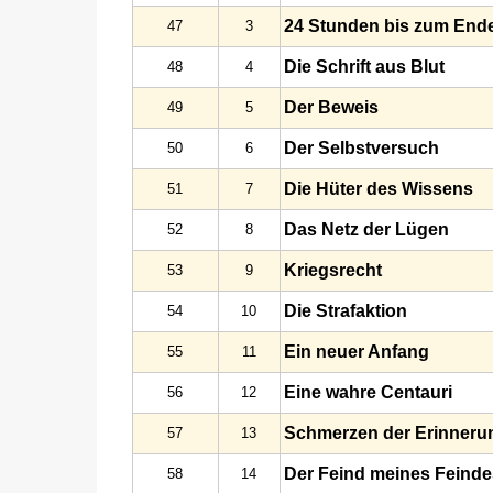
24 Stunden bis zum End
47
3
Die Schrift aus Blut
48
4
Der Beweis
49
5
Der Selbstversuch
50
6
Die Hüter des Wissens
51
7
Das Netz der Lügen
52
8
Kriegsrecht
53
9
Die Strafaktion
54
10
Ein neuer Anfang
55
11
Eine wahre Centauri
56
12
Schmerzen der Erinneru
57
13
Der Feind meines Feinde
58
14