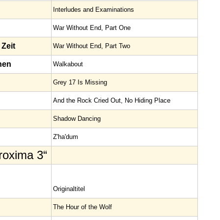
Interludes and Examinations
War Without End, Part One
Zeit
War Without End, Part Two
hen
Walkabout
Grey 17 Is Missing
And the Rock Cried Out, No Hiding Place
Shadow Dancing
Z'ha'dum
Proxima 3“
Original­titel
The Hour of the Wolf