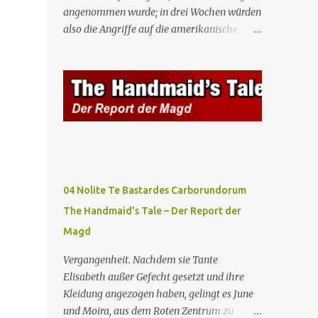
angenommen wurde; in drei Wochen würden
also die Angriffe auf die amerikanische
Regierung beginnen. Fred kämpft dafür,
dass auch seine Frau, eine Journalistin und
konservative Intellektuelle, an den
Sitzungen des Rates teilnehmen kann, aber
die anderen zukünftigen Kommandanten
lehnen die Teilnahme von Frauen weiterhin
entschieden ab. Gegenwart. Die Waterfords
beherbergen eine Delegation aus Mexiko,
um ein für Gilead lebenswichtiges
04 Nolite Te Bastardes Carborundorum
Handelsabkommen zu unterzeichnen.
The Handmaid’s Tale – Der Report der
Botschafterin Castillo konfrontiert Serena
Magd
mit ihrem Buch „Der Platz einer Frau”, das
als Manifest von Gilead gilt und einen
Vergangenheit. Nachdem sie Tante
„häuslichen Feminismus” für eine
Elisabeth außer Gefecht gesetzt und ihre
Gesellschaft postuliert, deren oberstes Gut
Kleidung angezogen haben, gelingt es June
die Fortpflanzung ist. June und andere
und Moira, aus dem Roten Zentrum zu