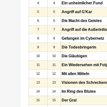
Ein unheimlicher Fund
4
4
Angriff auf G'Kar
5
5
Die Macht des Geistes
6
6
Angriff auf die Außerirdi
7
7
Gefangen im Cybernetz
8
8
Die Todesbringerin
9
9
Die Gläubigen
10
10
Ein Wiedersehen mit Fol
11
11
Mit allen Mitteln
12
12
Visionen des Schrecken
13
13
Im Ring des Blutes
14
14
Der Gral
15
15