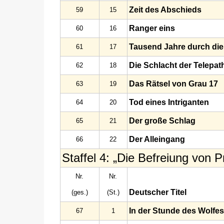
Zeit des Abschieds
59
15
Ranger eins
60
16
Tausend Jahre durch die 
61
17
Die Schlacht der Telepat
62
18
Das Rätsel von Grau 17
63
19
Tod eines Intriganten
64
20
Der große Schlag
65
21
Der Alleingang
66
22
Staffel 4: „Die Befreiung von 
Nr.
Nr.
Deutscher Titel
(ges.)
(St.)
In der Stunde des Wolfes
67
1