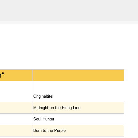
Direkt zum Hauptbereich
r“
Original­titel
Midnight on the Firing Line
Soul Hunter
Born to the Purple