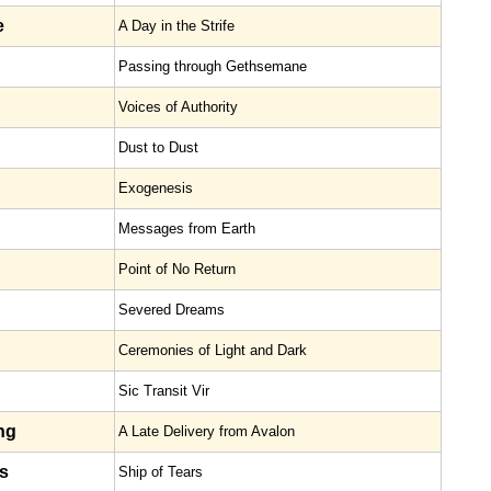
e
A Day in the Strife
Passing through Gethsemane
Voices of Authority
Dust to Dust
Exogenesis
Messages from Earth
Point of No Return
Severed Dreams
Ceremonies of Light and Dark
Sic Transit Vir
ng
A Late Delivery from Avalon
s
Ship of Tears