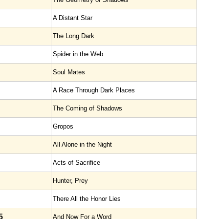
A Distant Star
The Long Dark
Spider in the Web
Soul Mates
A Race Through Dark Places
The Coming of Shadows
Gropos
All Alone in the Night
Acts of Sacrifice
Hunter, Prey
There All the Honor Lies
5
And Now For a Word