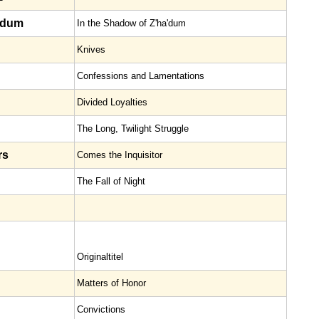
'dum
In the Shadow of Z'ha'dum
Knives
Confessions and Lamentations
Divided Loyalties
The Long, Twilight Struggle
rs
Comes the Inquisitor
The Fall of Night
Original­titel
Matters of Honor
Convictions