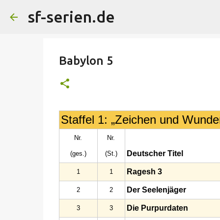
sf-serien.de
Babylon 5
Staffel 1: „Zeichen und Wunde
Nr.
Nr.
Deutscher Titel
(ges.)
(St.)
Ragesh 3
1
1
Der Seelenjäger
2
2
Die Purpurdaten
3
3