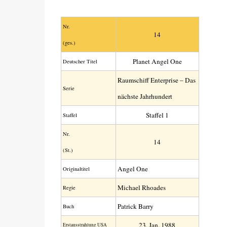
Nr.
14
(ges.)
Planet Angel One
Deutscher Titel
Raumschiff Enterprise – Das
Serie
nächste Jahrhundert
Staffel 1
Staffel
Nr.
14
(St.)
Angel One
Original­titel
Michael Rhoades
Regie
Patrick Barry
Buch
23. Jan. 1988
Erstaus­strahlung USA