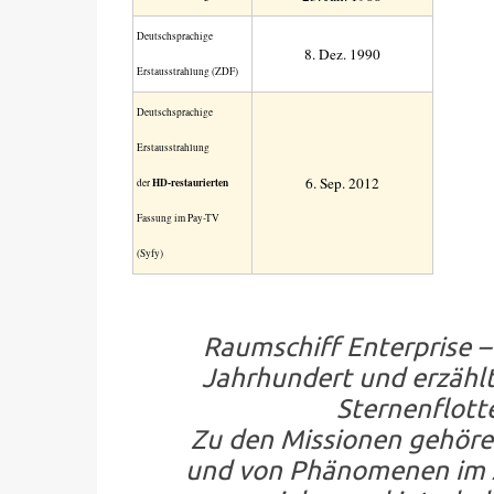
Deutsch­sprachige
8. Dez. 1990
Erstaus­strahlung (ZDF)
Deutschsprachige
Erstausstrahlung
6. Sep. 2012
der
HD-restaurierten
Fassung im Pay-TV
(Syfy)
Raumschiff Enterprise 
Jahrhundert und erzähl
Sternenflott
Zu den Missionen gehöre
und von Phänomenen im Al