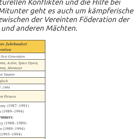
turellen Konflikten und die Hilfe bei
Mitunter geht es auch um kämpferische
wischen der Vereinten Föderation der
 und anderen Mächten.
ste Jahrhundert
eration
 Next Generation
rama, Action, Space Opera,
ama, Abenteuer
te Staaten
lisch
7–1994
t Pictures
rry (1987–1991)
n (1989–1994)
unners
:
ey (1988–1989)
er (1989–1994)
r (1993–1994)