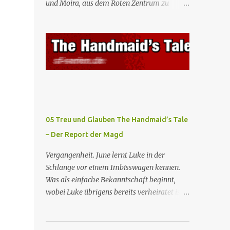
und Moira, aus dem Roten Zentrum zu
Mägde werden zum Staatsbankett mit der
fliehen. Am Bahnhof angekommen, steigt
mexikanischen Regierung eingeladen, wo
Moira in den Zug, der sie nach Boston
Serena stolz die „Kinder von Gilead”
bringen wird, kann jedoch June nicht retten,
vorstellt. June nutzt die Gelegenheit, mit
die von den Wachen gefangen genommen
Castillo unter vier Augen zu sprechen, ...
und zurück ins Rote Zentrum gebracht wird,
wo Tante Elisabeth sie mit der Peitsche
bestraft. Gegenwart. June ist seit dreizehn
Tagen in ihrem Zimmer eingesperrt und
entdeckt im Kleiderschrank die Inschrift
05 Treu und Glauben The Handmaid’s Tale
„Nolite te bastardes carborundorum”, die
– Der Report der Magd
wahrscheinlich von der Magd Difred
hinterlassen wurde, die vor ihr dort war. In
Vergangenheit. June lernt Luke in der
Erwartung der Zeremonie bringt Serena
Schlange vor einem Imbisswagen kennen.
June zum Gynäkologen, der sich bereit
Was als einfache Bekanntschaft beginnt,
erklärt, sie zu schwängern, da Fred
wobei Luke übrigens bereits verheiratet ist,
unfruchtbar ist und nur sie für eine
entwickelt sich zu einer echten Beziehung,
ausbleibende Schwangerschaft
die June dazu veranlasst, ihn zu bitten, seine
verantwortlich gemacht würde. June lehnt
Frau zu verlassen. Gegenwart. Serena weiß