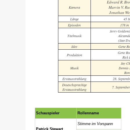
Edward R. Br
Marvin V. Ru
Kamera
Jonathan We
Länge
45 M
Episoden
178 in 
Jerry Goldsmit
Titelmusik
Alexand
(Star-Tr
Idee
Gene Ro
Gene Ro
Produktion
Rick
Jay Ch
Musik
Dennis 
Ron
Erstausstrahlung
28. Septemb
Deutschsprachige
7. Septembe
Erstausstrahlung
Schauspieler
Rollenname
Stimme im Vorspann
Patrick Stewart