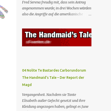
Fred Serena freudig mit, dass sein Antrag
angenommen wurde; in drei Wochen würden
also die Angriffe auf die amerikanische
Regierung beginnen. Fred kämpft dafür,
dass auch seine Frau, eine Journalistin und
konservative Intellektuelle, an den
Sitzungen des Rates teilnehmen kann, aber
die anderen zukünftigen Kommandanten
lehnen die Teilnahme von Frauen weiterhin
entschieden ab. Gegenwart. Die Waterfords
beherbergen eine Delegation aus Mexiko,
um ein für Gilead lebenswichtiges
04 Nolite Te Bastardes Carborundorum
Handelsabkommen zu unterzeichnen.
The Handmaid’s Tale – Der Report der
Botschafterin Castillo konfrontiert Serena
Magd
mit ihrem Buch „Der Platz einer Frau”, das
als Manifest von Gilead gilt und einen
Vergangenheit. Nachdem sie Tante
„häuslichen Feminismus” für eine
Elisabeth außer Gefecht gesetzt und ihre
Gesellschaft postuliert, deren oberstes Gut
Kleidung angezogen haben, gelingt es June
die Fortpflanzung ist. June und andere