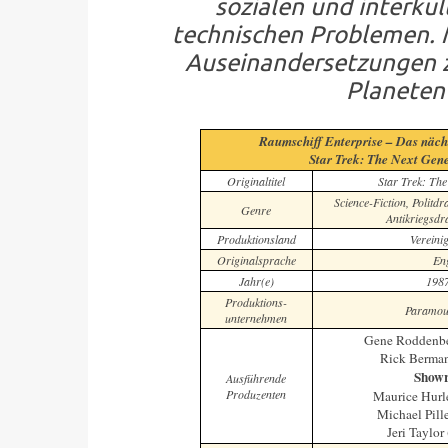
sozialen und interkul
technischen Problemen. 
Auseinandersetzungen z
Planeten
Raumschiff Enterprise – Das näch
Star Trek: The Next Gen
Originaltitel
Star Trek: The
Science-Fiction, Politd
Genre
Antikriegsdr
Produktionsland
Vereinig
Originalsprache
Eng
Jahr(e)
198
Produktions-
Paramoun
unternehmen
Gene Roddenbe
Rick Berma
Showr
Ausführende
Produzenten
Maurice Hurl
Michael Pill
Jeri Taylo