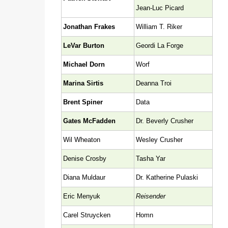
Jean-Luc Picard
Jonathan Frakes
William T. Riker
LeVar Burton
Geordi La Forge
Michael Dorn
Worf
Marina Sirtis
Deanna Troi
Brent Spiner
Data
Gates McFadden
Dr. Beverly Crusher
Wil Wheaton
Wesley Crusher
Denise Crosby
Tasha Yar
Diana Muldaur
Dr. Katherine Pulaski
Eric Menyuk
Reisender
Carel Struycken
Homn