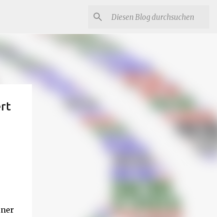
rt
iner