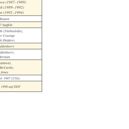
own (1987–1989)
sh (1989–1992)
st (1992–1994)
inuten
7 Staffeln
h (Titelmelodie),
er Courage
ek-Fanfare)
ddenberry
ddenberry,
 Berman
attaway,
McCarthy,
 Jones
er 1987 (USA)
r 1990 auf ZDF