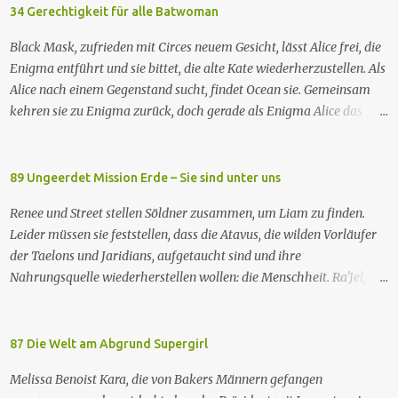
verstehen nach und nach, dass jede Spezies die...
Winrich Kolbe Buch Jack B. Sowards Erstaus­strahlung USA 26. Nov.
34 Gerechtigkeit für alle Batwoman
1988 Deutsch­sprachige Erstaus­strahlung (ZDF) 20. Apr. 1991
Black Mask, zufrieden mit Circes neuem Gesicht, lässt Alice frei, die
Deutschsprachige Erstausstrahlung der HD-restaurierten Fassung
Enigma entführt und sie bittet, die alte Kate wiederherzustellen. Als
im Pay-TV (Syfy) 17. Jan. 2013 Raumschiff Enterprise – Das nächste
Alice nach einem Gegenstand sucht, findet Ocean sie. Gemeinsam
Jahrhundert spielt im 24. Jahrhundert und erzählt von den
kehren sie zu Enigma zurück, doch gerade als Enigma Alice das
Missionen der Besatzung des Sternenflottenraumschiffs Enterprise-
Passwort verraten will, um Kates Hypnose zu brechen, tötet Ocean
D. Zu den Missionen gehören das Erforschen von fremden Kulturen
Enigma und sagt Alice, dass sie Kate besser nicht zurückhaben
und von Phänomenen im All, die Vermittlung und Schlichtung bei
wolle. Währenddessen nehmen zwei GCPd-Beamte Ryan und Luke
89 Ungeerdet Mission Erde – Sie sind unter uns
sozialen und interkulturellen Konflikten und die Hilfe bei
in einem Club fest. Als Sophie die gleichen weißen, rassistischen
technischen Problemen. Mitunter geht es au...
Renee und Street stellen Söldner zusammen, um Liam zu finden.
Polizisten zur Rede stellt, wird auch sie verhaftet. Die drei treffen
Leider müssen sie feststellen, dass die Atavus, die wilden Vorläufer
auf einen Gefangenen namens Eli. Imani besorgt sich einen Anwalt,
der Taelons und Jaridians, aufgetaucht sind und ihre
um sie rauszuholen. Inzwischen hat das neue Snakebite viele
Nahrungsquelle wiederherstellen wollen: die Menschheit. Ra'Jel, der
Drogenabhängige in fleischfressende Monster verwandelt. Ein
erste - und nun letzte - Taelon, ist ebenfalls zurückgekehrt und
Opfer findet Marys Klinik, in der sich Jacob erholt hat, hilft Mary
informiert Renee, dass der Endkonflikt der Menschheit bevorsteht:
mit den Opfern und gesteht seine Abhängigkeit von dem Gift. Mary
Es war Liams Aufgabe, die Menschheit in diesen Konflikt
87 Die Welt am Abgrund Supergirl
gelingt es, ein Heilmittel herzustellen, aber Batwoman müsste
hineinzuführen, und Renees Aufgabe, sie wieder herauszuholen. In
jedem Opfer eine Spritze geben, ...
Melissa Benoist Kara, die von Bakers Männern gefangen
der Zwischenzeit will die Atlantische Nationale Allianz die