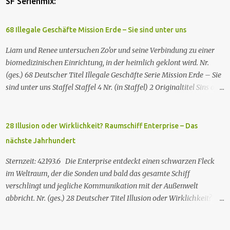
SF Serienmix:
68 Illegale Geschäfte Mission Erde – Sie sind unter uns
Liam und Renee untersuchen Zo'or und seine Verbindung zu einer
biomedizinischen Einrichtung, in der heimlich geklont wird. Nr.
(ges.) 68 Deutscher Titel Illegale Geschäfte Serie Mission Erde – Sie
sind unter uns Staffel Staffel 4 Nr. (in Staffel) 2 Original­titel Sins of
the Father Regie Will Dixon Drehbuch Robin Bernheim Erstaus­
strahlung USA 9. Okt. 2000 Deutsch­sprachige Erstaus­strahlung (D)
25. Sep. 2001 Es kommt eine außerirdische Rasse, die Taelons oder
28 Illusion oder Wirklichkeit? Raumschiff Enterprise – Das
Gefährten genannt wird, auf die Erde. Sie bieten den Menschen auf
nächste Jahrhundert
der Erde Technologien an, mit denen sie Krankheiten und
Hungersnöte eindämmen, Umweltprobleme lösen und Konflikte
Sternzeit: 42193.6 Die Enterprise entdeckt einen schwarzen Fleck
beenden können. Im Gegenzug verlangen sie, dass man sie auf der
im Weltraum, der die Sonden und bald das gesamte Schiff
Erde leben lässt. Doch eine Gruppe von Erdlingen, die an der
verschlingt und jegliche Kommunikation mit der Außenwelt
Freundlichkeit der Taelons zweifelt, organisiert eine
abbricht. Nr. (ges.) 28 Deutscher Titel Illusion oder Wirklichkeit?
Widerstandsbewegung, um ihre wahren Absichten zu entlarven.
Serie Raumschiff Enterprise – Das nächste Jahrhundert Staffel
Wir entdecken eine Verbindung zwischen den beiden Spezies und
Staffel 2 Nr. (St.) 2 Original­titel Where Silence Has Lease Regie