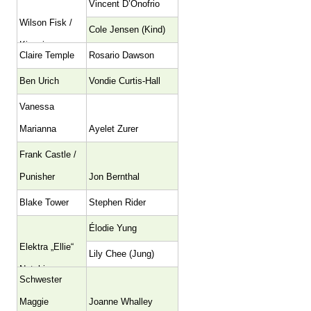
Vincent D’Onofrio
Wilson Fisk /
Cole Jensen (Kind)
Kingpin
Claire Temple
Rosario Dawson
Ben Urich
Vondie Curtis-Hall
Vanessa
Marianna
Ayelet Zurer
Frank Castle /
Punisher
Jon Bernthal
Blake Tower
Stephen Rider
Élodie Yung
Elektra „Ellie“
Lily Chee (Jung)
Natchios
Schwester
Maggie
Joanne Whalley