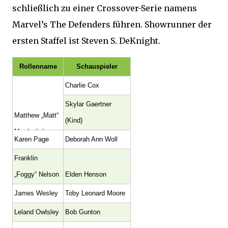
schließlich zu einer Crossover-Serie namens
Marvel’s The Defenders führen. Showrunner der
ersten Staffel ist Steven S. DeKnight.
Rollenname
Schauspieler
Charlie Cox
Skylar Gaertner
Matthew „Matt“
(Kind)
Murdock /
Karen Page
Deborah Ann Woll
Daredevil
Franklin
„Foggy“ Nelson
Elden Henson
James Wesley
Toby Leonard Moore
Leland Owlsley
Bob Gunton