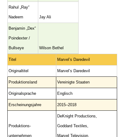
Rahul „Ray“
Nadeem
Jay Ali
Benjamin „Dex“
Poindexter /
Bullseye
Wilson Bethel
Titel
Marvel’s Daredevil
Originaltitel
Marvel’s Daredevil
Produktionsland
Vereinigte Staaten
Originalsprache
Englisch
Erscheinungsjahre
2015–2018
DeKnight Productions,
Produktions-
Goddard Textiles,
unternehmen
Marvel Television,