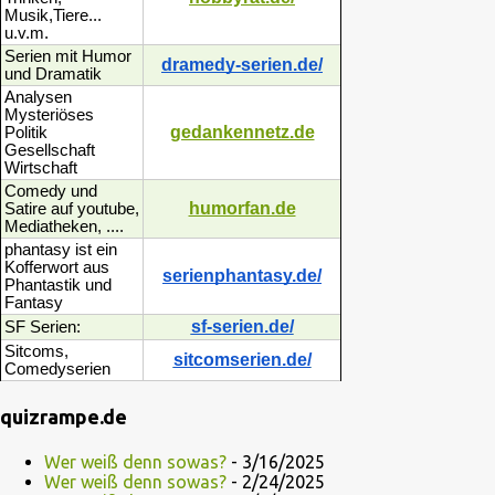
Musik,Tiere...
u.v.m.
Serien mit Humor
dramedy-serien.de/
und Dramatik
Analysen
Mysteriöses
gedankennetz.de
Politik
Gesellschaft
Wirtschaft
Comedy und
humorfan.de
Satire auf youtube,
Mediatheken, ....
phantasy ist ein
Kofferwort aus
serienphantasy.de/
Phantastik und
Fantasy
sf-serien.de/
SF Serien:
Sitcoms,
sitcomserien.de/
Comedyserien
quizrampe.de
Wer weiß denn sowas?
- 3/16/2025
Wer weiß denn sowas?
- 2/24/2025