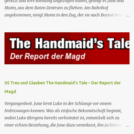
gesetzt und ihre Kleidung angezogen haben, gelingt es June und
Moira, aus dem Roten Zentrum zu fliehen. Am Bahnhof
angekommen, steigt Moira in den Zug, der sie nach Boston bringen
wird, kann jedoch June nicht retten, die von den Wachen gefangen
genommen und zurück ins Rote Zentrum gebracht wird, wo Tante
Elisabeth sie mit der Peitsche bestraft. Gegenwart. June ist seit
dreizehn Tagen in ihrem Zimmer eingesperrt und entdeckt im
Kleiderschrank die Inschrift „Nolite te bastardes carborundorum”,
die wahrscheinlich von der Magd Difred hinterlassen wurde, die
vor ihr dort war. In Erwartung der Zeremonie bringt Serena June
zum Gynäkologen, der sich bereit erklärt, sie zu schwängern, da
Fred unfruchtbar ist und nur sie für eine ausbleibende
05 Treu und Glauben The Handmaid’s Tale – Der Report der
Schwangerschaft verantwortlich gemacht würde. June lehnt ab,
Magd
auch wenn dies das Scheitern der Zeremonie bedeutet. Während
des versprochenen Scrabble-Spiels fragt June Fred nach der
Vergangenheit. June lernt Luke in der Schlange vor einem
Bedeutung des lat...
Imbisswagen kennen. Was als einfache Bekanntschaft beginnt,
wobei Luke übrigens bereits verheiratet ist, entwickelt sich zu
einer echten Beziehung, die June dazu veranlasst, ihn zu bitten,
seine Frau zu verlassen. Gegenwart. Serena weiß um Freds