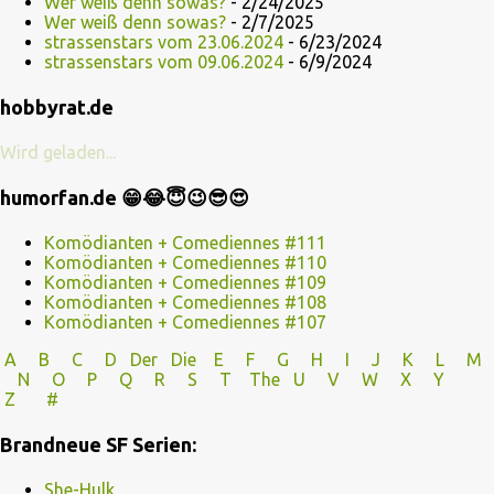
Wer weiß denn sowas?
- 2/24/2025
Wer weiß denn sowas?
- 2/7/2025
strassenstars vom 23.06.2024
- 6/23/2024
strassenstars vom 09.06.2024
- 6/9/2024
hobbyrat.de
Wird geladen...
humorfan.de 😁😂😇😉😎😍
Komödianten + Comediennes #111
Komödianten + Comediennes #110
Komödianten + Comediennes #109
Komödianten + Comediennes #108
Komödianten + Comediennes #107
A
B
C
D
Der
Die
E
F
G
H
I J
K
L
M
N
O
P Q
R
S
T
The
U V
W X Y
Z
#
Brandneue SF Serien:
She-Hulk