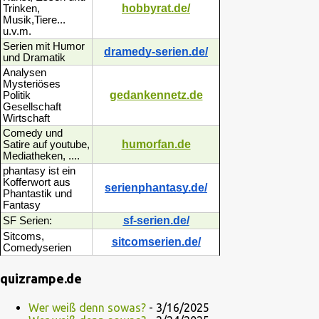
hobbyrat.de/
Trinken,
Musik,Tiere...
u.v.m.
Serien mit Humor
dramedy-serien.de/
und Dramatik
Analysen
Mysteriöses
gedankennetz.de
Politik
Gesellschaft
Wirtschaft
Comedy und
humorfan.de
Satire auf youtube,
Mediatheken, ....
phantasy ist ein
Kofferwort aus
serienphantasy.de/
Phantastik und
Fantasy
sf-serien.de/
SF Serien:
Sitcoms,
sitcomserien.de/
Comedyserien
quizrampe.de
Wer weiß denn sowas?
- 3/16/2025