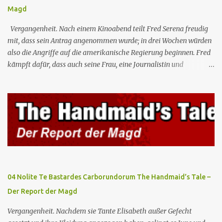
Magd
Vergangenheit. Nach einem Kinoabend teilt Fred Serena freudig
mit, dass sein Antrag angenommen wurde; in drei Wochen würden
also die Angriffe auf die amerikanische Regierung beginnen. Fred
kämpft dafür, dass auch seine Frau, eine Journalistin und
konservative Intellektuelle, an den Sitzungen des Rates teilnehmen
kann, aber die anderen zukünftigen Kommandanten lehnen die
Teilnahme von Frauen weiterhin entschieden ab. Gegenwart. Die
Waterfords beherbergen eine Delegation aus Mexiko, um ein für
Gilead lebenswichtiges Handelsabkommen zu unterzeichnen.
Botschafterin Castillo konfrontiert Serena mit ihrem Buch „Der
Platz einer Frau”, das als Manifest von Gilead gilt und einen
„häuslichen Feminismus” für eine Gesellschaft postuliert, deren
oberstes Gut die Fortpflanzung ist. June und andere Mägde werden
04 Nolite Te Bastardes Carborundorum The Handmaid’s Tale –
zum Staatsbankett mit der mexikanischen Regierung eingeladen,
Der Report der Magd
wo Serena stolz die „Kinder von Gilead” vorstellt. June nutzt die
Gelegenheit, mit Castillo unter vier Augen zu sprechen, ...
Vergangenheit. Nachdem sie Tante Elisabeth außer Gefecht