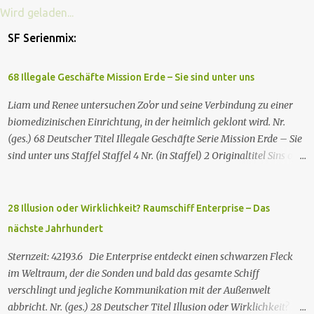
Wird geladen...
SF Serienmix:
68 Illegale Geschäfte Mission Erde – Sie sind unter uns
Liam und Renee untersuchen Zo'or und seine Verbindung zu einer
biomedizinischen Einrichtung, in der heimlich geklont wird. Nr.
(ges.) 68 Deutscher Titel Illegale Geschäfte Serie Mission Erde – Sie
sind unter uns Staffel Staffel 4 Nr. (in Staffel) 2 Original­titel Sins of
the Father Regie Will Dixon Drehbuch Robin Bernheim Erstaus­
strahlung USA 9. Okt. 2000 Deutsch­sprachige Erstaus­strahlung (D)
25. Sep. 2001 Es kommt eine außerirdische Rasse, die Taelons oder
28 Illusion oder Wirklichkeit? Raumschiff Enterprise – Das
Gefährten genannt wird, auf die Erde. Sie bieten den Menschen auf
nächste Jahrhundert
der Erde Technologien an, mit denen sie Krankheiten und
Hungersnöte eindämmen, Umweltprobleme lösen und Konflikte
Sternzeit: 42193.6 Die Enterprise entdeckt einen schwarzen Fleck
beenden können. Im Gegenzug verlangen sie, dass man sie auf der
im Weltraum, der die Sonden und bald das gesamte Schiff
Erde leben lässt. Doch eine Gruppe von Erdlingen, die an der
verschlingt und jegliche Kommunikation mit der Außenwelt
Freundlichkeit der Taelons zweifelt, organisiert eine
abbricht. Nr. (ges.) 28 Deutscher Titel Illusion oder Wirklichkeit?