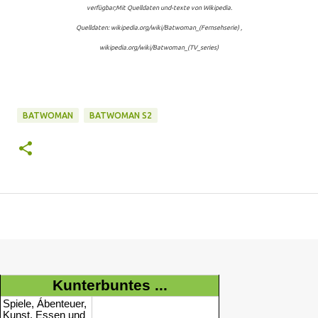
verfügbar;Mit Quelldaten und-texte von Wikipedia.
Quelldaten: wikipedia.org/wiki/Batwoman_(Fernsehserie) ,
wikipedia.org/wiki/Batwoman_(TV_series)
BATWOMAN
BATWOMAN S2
Kunterbuntes ...
Spiele, Ábenteuer,
Kunst, Essen und