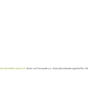
on-ShareAlike License 3.0
. Daten- und Textquelle u.a.: https://de.wikipedia.org/wiki/The_100