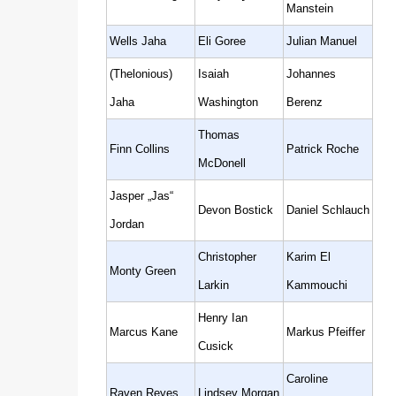
Manstein
Wells Jaha
Eli Goree
Julian Manuel
(Thelonious)
Isaiah
Johannes
Jaha
Washington
Berenz
Thomas
Finn Collins
Patrick Roche
McDonell
Jasper „Jas“
Devon Bostick
Daniel Schlauch
Jordan
Christopher
Karim El
Monty Green
Larkin
Kammouchi
Henry Ian
Marcus Kane
Markus Pfeiffer
Cusick
Caroline
Raven Reyes
Lindsey Morgan