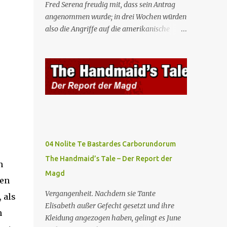
Fred Serena freudig mit, dass sein Antrag
angenommen wurde; in drei Wochen würden
also die Angriffe auf die amerikanische
Regierung beginnen. Fred kämpft dafür,
dass auch seine Frau, eine Journalistin und
konservative Intellektuelle, an den
Sitzungen des Rates teilnehmen kann, aber
die anderen zukünftigen Kommandanten
lehnen die Teilnahme von Frauen weiterhin
entschieden ab. Gegenwart. Die Waterfords
beherbergen eine Delegation aus Mexiko,
um ein für Gilead lebenswichtiges
04 Nolite Te Bastardes Carborundorum
Handelsabkommen zu unterzeichnen.
The Handmaid’s Tale – Der Report der
Botschafterin Castillo konfrontiert Serena
n
Magd
mit ihrem Buch „Der Platz einer Frau”, das
men
als Manifest von Gilead gilt und einen
Vergangenheit. Nachdem sie Tante
 als
„häuslichen Feminismus” für eine
Elisabeth außer Gefecht gesetzt und ihre
Gesellschaft postuliert, deren oberstes Gut
n
Kleidung angezogen haben, gelingt es June
die Fortpflanzung ist. June und andere