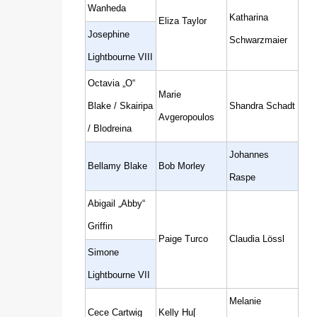
Wanheda
Katharina
Eliza Taylor
Josephine
Schwarzmaier
Lightbourne VIII
Octavia „O“
Marie
Blake / Skairipa
Shandra Schadt
Avgeropoulos
/ Blodreina
Johannes
Bellamy Blake
Bob Morley
Raspe
Abigail „Abby“
Griffin
Paige Turco
Claudia Lössl
Simone
Lightbourne VII
Melanie
Cece Cartwig
Kelly Hu[