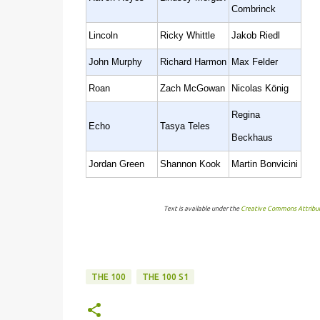
Combrinck
Lincoln
Ricky Whittle
Jakob Riedl
John Murphy
Richard Harmon
Max Felder
Roan
Zach McGowan
Nicolas König
Regina
Echo
Tasya Teles
Beckhaus
Jordan Green
Shannon Kook
Martin Bonvicini
Text is available under the
Creative Commons Attributi
THE 100
THE 100 S1