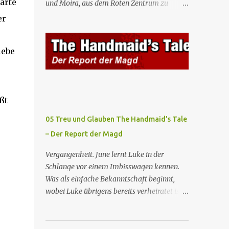
arte
und Moira, aus dem Roten Zentrum zu
Mägde werden zum Staatsbankett mit der
fliehen. Am Bahnhof angekommen, steigt
er
mexikanischen Regierung eingeladen, wo
Moira in den Zug, der sie nach Boston
Serena stolz die „Kinder von Gilead”
e
bringen wird, kann jedoch June nicht retten,
vorstellt. June nutzt die Gelegenheit, mit
iebe
die von den Wachen gefangen genommen
Castillo unter vier Augen zu sprechen, ...
und zurück ins Rote Zentrum gebracht wird,
wo Tante Elisabeth sie mit der Peitsche
bestraft. Gegenwart. June ist seit dreizehn
ßt
Tagen in ihrem Zimmer eingesperrt und
entdeckt im Kleiderschrank die Inschrift
05 Treu und Glauben The Handmaid’s Tale
„Nolite te bastardes carborundorum”, die
– Der Report der Magd
wahrscheinlich von der Magd Difred
hinterlassen wurde, die vor ihr dort war. In
Vergangenheit. June lernt Luke in der
Erwartung der Zeremonie bringt Serena
Schlange vor einem Imbisswagen kennen.
June zum Gynäkologen, der sich bereit
Was als einfache Bekanntschaft beginnt,
erklärt, sie zu schwängern, da Fred
wobei Luke übrigens bereits verheiratet ist,
unfruchtbar ist und nur sie für eine
entwickelt sich zu einer echten Beziehung,
ausbleibende Schwangerschaft
die June dazu veranlasst, ihn zu bitten, seine
verantwortlich gemacht würde. June lehnt
Frau zu verlassen. Gegenwart. Serena weiß