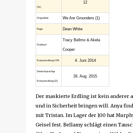
12
(St.)
We Are Grounders (1)
Original­titel
Dean White
Regie
Tracy Bellmo & Akela
Drehbuch
Cooper
4. Juni 2014
Erstaus­strahlung USA
Deutsch­sprachige
26. Aug. 2015
Erstaus­strahlung (D)
Der maskierte Erdling ist kein anderer a
und in Sicherheit bringen will. Anya fi
mit Tristan. Im Lager der 100 hat Murphy 
Geisel fest. Bellamy schlägt einen Tausc