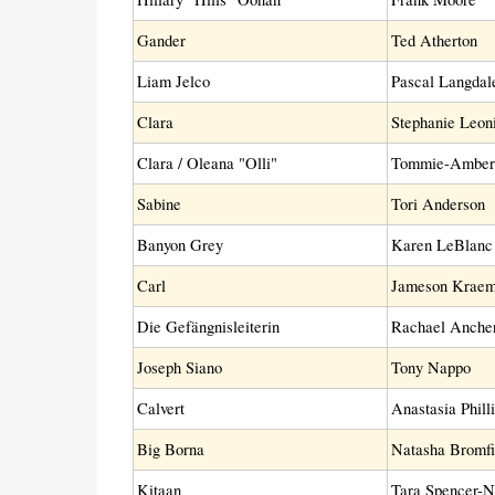
Gander
Ted Atherton
Liam Jelco
Pascal Langdal
Clara
Stephanie Leon
Clara / Oleana "Olli"
Tommie-Amber 
Sabine
Tori Anderson
Banyon Grey
Karen LeBlanc
Carl
Jameson Kraem
Die Gefängnisleiterin
Rachael Ancher
Joseph Siano
Tony Nappo
Calvert
Anastasia Phill
Big Borna
Natasha Bromfi
Kitaan
Tara Spencer-N