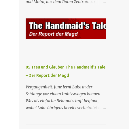
und Moira, aus dem Roten Zentrum zu
Mägde werden zum Staatsbankett mit der
fliehen. Am Bahnhof angekommen, steigt
mexikanischen Regierung eingeladen, wo
Moira in den Zug, der sie nach Boston
Serena stolz die „Kinder von Gilead”
bringen wird, kann jedoch June nicht retten,
vorstellt. June nutzt die Gelegenheit, mit
die von den Wachen gefangen genommen
Castillo unter vier Augen zu sprechen, ...
und zurück ins Rote Zentrum gebracht wird,
wo Tante Elisabeth sie mit der Peitsche
bestraft. Gegenwart. June ist seit dreizehn
Tagen in ihrem Zimmer eingesperrt und
entdeckt im Kleiderschrank die Inschrift
05 Treu und Glauben The Handmaid’s Tale
„Nolite te bastardes carborundorum”, die
– Der Report der Magd
wahrscheinlich von der Magd Difred
hinterlassen wurde, die vor ihr dort war. In
Vergangenheit. June lernt Luke in der
Erwartung der Zeremonie bringt Serena
Schlange vor einem Imbisswagen kennen.
June zum Gynäkologen, der sich bereit
Was als einfache Bekanntschaft beginnt,
erklärt, sie zu schwängern, da Fred
wobei Luke übrigens bereits verheiratet ist,
unfruchtbar ist und nur sie für eine
entwickelt sich zu einer echten Beziehung,
ausbleibende Schwangerschaft
die June dazu veranlasst, ihn zu bitten, seine
verantwortlich gemacht würde. June lehnt
Frau zu verlassen. Gegenwart. Serena weiß