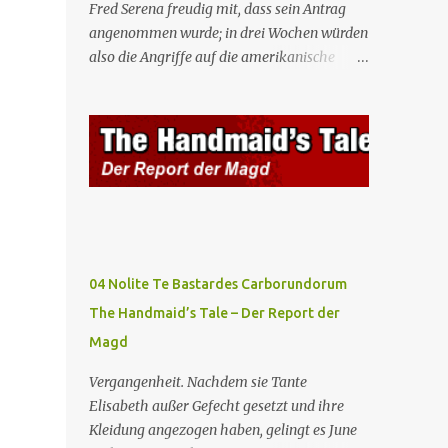
Fred Serena freudig mit, dass sein Antrag
angenommen wurde; in drei Wochen würden
also die Angriffe auf die amerikanische
Regierung beginnen. Fred kämpft dafür,
dass auch seine Frau, eine Journalistin und
konservative Intellektuelle, an den
Sitzungen des Rates teilnehmen kann, aber
die anderen zukünftigen Kommandanten
lehnen die Teilnahme von Frauen weiterhin
entschieden ab. Gegenwart. Die Waterfords
beherbergen eine Delegation aus Mexiko,
um ein für Gilead lebenswichtiges
04 Nolite Te Bastardes Carborundorum
Handelsabkommen zu unterzeichnen.
The Handmaid’s Tale – Der Report der
Botschafterin Castillo konfrontiert Serena
Magd
mit ihrem Buch „Der Platz einer Frau”, das
als Manifest von Gilead gilt und einen
Vergangenheit. Nachdem sie Tante
„häuslichen Feminismus” für eine
Elisabeth außer Gefecht gesetzt und ihre
Gesellschaft postuliert, deren oberstes Gut
Kleidung angezogen haben, gelingt es June
die Fortpflanzung ist. June und andere