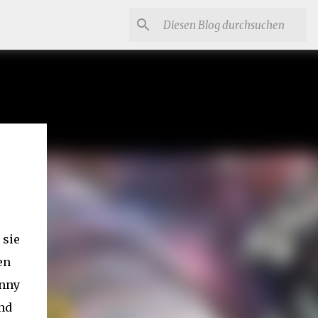
 sie
en
hnny
und