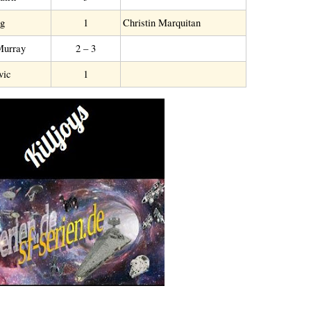
g
1
Christin Marquitan
Murray
2 – 3
vic
1