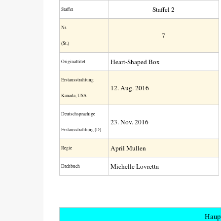
Staffel 2
Staffel
Nr.
7
(St.)
Heart-Shaped Box
Original­titel
Erstaus­strahlung
12. Aug. 2016
Kanada, USA
Deutsch­sprachige
23. Nov. 2016
Erstaus­strahlung (D)
April Mullen
Regie
Michelle Lovretta
Drehbuch
Haupt