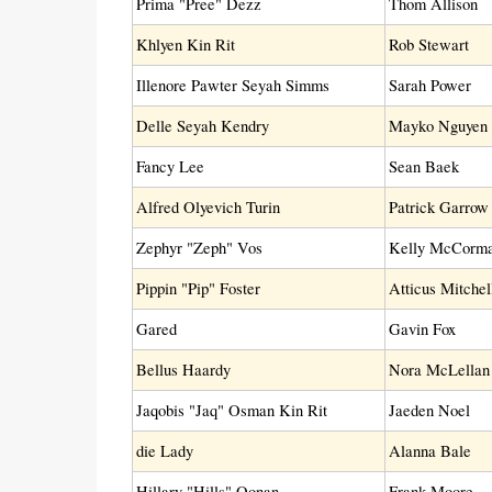
Prima "Pree" Dezz
Thom Allison
Khlyen Kin Rit
Rob Stewart
Illenore Pawter Seyah Simms
Sarah Power
Delle Seyah Kendry
Mayko Nguyen
Fancy Lee
Sean Baek
Alfred Olyevich Turin
Patrick Garrow
Zephyr "Zeph" Vos
Kelly McCorm
Pippin "Pip" Foster
Atticus Mitchel
Gared
Gavin Fox
Bellus Haardy
Nora McLellan
Jaqobis "Jaq" Osman Kin Rit
Jaeden Noel
die Lady
Alanna Bale
Hillary "Hills" Oonan
Frank Moore