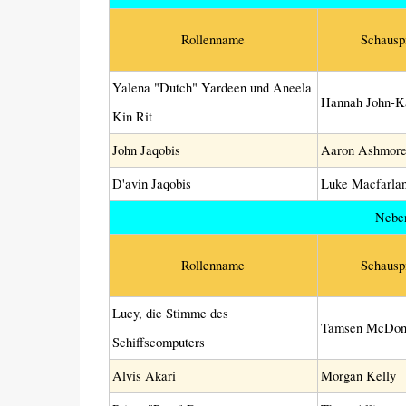
Rollenname
Schausp
Yalena "Dutch" Yardeen und Aneela
Hannah John-
Kin Rit
John Jaqobis
Aaron Ashmor
D'avin Jaqobis
Luke Macfarla
Neben
Rollenname
Schausp
Lucy, die Stimme des
Tamsen McDon
Schiffscomputers
Alvis Akari
Morgan Kelly