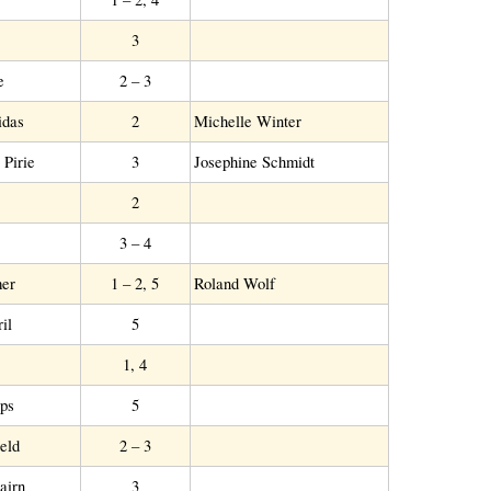
3
e
2 – 3
idas
2
Michelle Winter
Pirie
3
Josephine Schmidt
2
3 – 4
er
1 – 2, 5
Roland Wolf
il
5
1, 4
ips
5
eld
2 – 3
airn
3