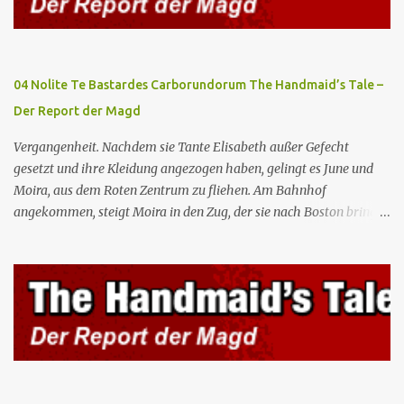
Botschafterin Castillo konfrontiert Serena mit ihrem Buch „Der
Platz einer Frau”, das als Manifest von Gilead gilt und einen
„häuslichen Feminismus” für eine Gesellschaft postuliert, deren
oberstes Gut die Fortpflanzung ist. June und andere Mägde werden
04 Nolite Te Bastardes Carborundorum The Handmaid’s Tale –
zum Staatsbankett mit der mexikanischen Regierung eingeladen,
Der Report der Magd
wo Serena stolz die „Kinder von Gilead” vorstellt. June nutzt die
Gelegenheit, mit Castillo unter vier Augen zu sprechen, ...
Vergangenheit. Nachdem sie Tante Elisabeth außer Gefecht
gesetzt und ihre Kleidung angezogen haben, gelingt es June und
Moira, aus dem Roten Zentrum zu fliehen. Am Bahnhof
angekommen, steigt Moira in den Zug, der sie nach Boston bringen
wird, kann jedoch June nicht retten, die von den Wachen gefangen
genommen und zurück ins Rote Zentrum gebracht wird, wo Tante
Elisabeth sie mit der Peitsche bestraft. Gegenwart. June ist seit
dreizehn Tagen in ihrem Zimmer eingesperrt und entdeckt im
Kleiderschrank die Inschrift „Nolite te bastardes carborundorum”,
die wahrscheinlich von der Magd Difred hinterlassen wurde, die
vor ihr dort war. In Erwartung der Zeremonie bringt Serena June
zum Gynäkologen, der sich bereit erklärt, sie zu schwängern, da