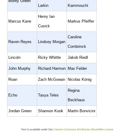
Monty Green
Larkin
Kammouchi
Henry Ian
Marcus Kane
Markus Pfeiffer
Cusick
Caroline
Raven Reyes
Lindsey Morgan
Combrinck
Lincoln
Ricky Whittle
Jakob Riedl
John Murphy
Richard Harmon
Max Felder
Roan
Zach McGowan
Nicolas König
Regina
Echo
Tasya Teles
Beckhaus
Jordan Green
Shannon Kook
Martin Bonvicini
Text is available under the
Creative Commons Attribution-ShareAlike License