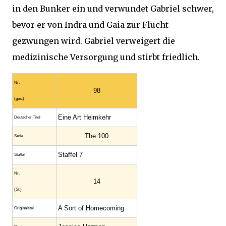
in den Bunker ein und verwundet Gabriel schwer,
bevor er von Indra und Gaia zur Flucht
gezwungen wird. Gabriel verweigert die
medizinische Versorgung und stirbt friedlich.
Nr.
98
(ges.)
Eine Art Heimkehr
Deutscher Titel
The 100
Serie
Staffel 7
Staffel
Nr.
14
(St.)
A Sort of Homecoming
Original­titel