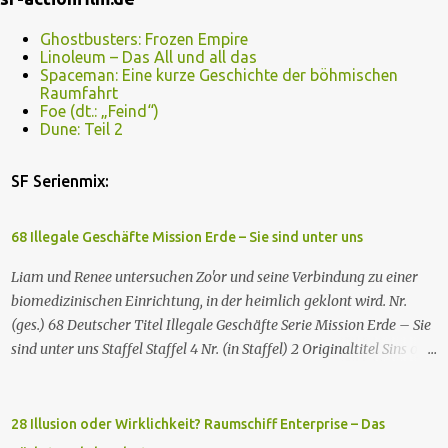
Ghostbusters: Frozen Empire
Linoleum – Das All und all das
Spaceman: Eine kurze Geschichte der böhmischen
Raumfahrt
Foe (dt.: „Feind“)
Dune: Teil 2
SF Serienmix:
68 Illegale Geschäfte Mission Erde – Sie sind unter uns
Liam und Renee untersuchen Zo'or und seine Verbindung zu einer
biomedizinischen Einrichtung, in der heimlich geklont wird. Nr.
(ges.) 68 Deutscher Titel Illegale Geschäfte Serie Mission Erde – Sie
sind unter uns Staffel Staffel 4 Nr. (in Staffel) 2 Original­titel Sins of
the Father Regie Will Dixon Drehbuch Robin Bernheim Erstaus­
strahlung USA 9. Okt. 2000 Deutsch­sprachige Erstaus­strahlung (D)
25. Sep. 2001 Es kommt eine außerirdische Rasse, die Taelons oder
28 Illusion oder Wirklichkeit? Raumschiff Enterprise – Das
Gefährten genannt wird, auf die Erde. Sie bieten den Menschen auf