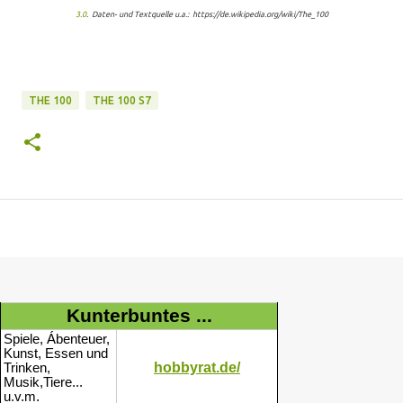
3.0
. Daten- und Textquelle u.a.: https://de.wikipedia.org/wiki/The_100
THE 100
THE 100 S7
Kunterbuntes ...
Spiele, Ábenteuer,
Kunst, Essen und
hobbyrat.de/
Trinken,
Musik,Tiere...
u.v.m.