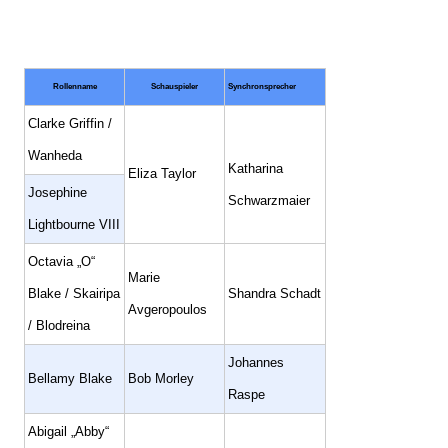
Rollenname
Schauspieler
Synchronsprecher
Clarke Griffin /
Wanheda
Katharina
Eliza Taylor
Josephine
Schwarzmaier
Lightbourne VIII
Octavia „O“
Marie
Blake / Skairipa
Shandra Schadt
Avgeropoulos
/ Blodreina
Johannes
Bellamy Blake
Bob Morley
Raspe
Abigail „Abby“