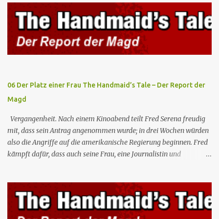
Botschafterin Castillo konfrontiert Serena mit ihrem Buch „Der
Platz einer Frau”, das als Manifest von Gilead gilt und einen
„häuslichen Feminismus” für eine Gesellschaft postuliert, deren
oberstes Gut die Fortpflanzung ist. June und andere Mägde werden
zum Staatsbankett mit der mexikanischen Regierung eingeladen,
wo Serena stolz die „Kinder von Gilead” vorstellt. June nutzt die
Gelegenheit, mit Castillo unter vier Augen zu sprechen, ...
06 Der Platz einer Frau The Handmaid’s Tale – Der Report der
Magd
Vergangenheit. Nach einem Kinoabend teilt Fred Serena freudig
mit, dass sein Antrag angenommen wurde; in drei Wochen würden
also die Angriffe auf die amerikanische Regierung beginnen. Fred
kämpft dafür, dass auch seine Frau, eine Journalistin und
konservative Intellektuelle, an den Sitzungen des Rates teilnehmen
kann, aber die anderen zukünftigen Kommandanten lehnen die
Teilnahme von Frauen weiterhin entschieden ab. Gegenwart. Die
Waterfords beherbergen eine Delegation aus Mexiko, um ein für
Gilead lebenswichtiges Handelsabkommen zu unterzeichnen.