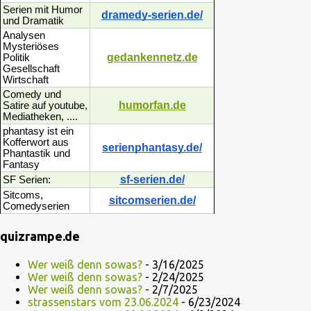
Serien mit Humor
dramedy-serien.de/
und Dramatik
Analysen
Mysteriöses
gedankennetz.de
Politik
Gesellschaft
Wirtschaft
Comedy und
humorfan.de
Satire auf youtube,
Mediatheken, ....
phantasy ist ein
Kofferwort aus
serienphantasy.de/
Phantastik und
Fantasy
sf-serien.de/
SF Serien:
Sitcoms,
sitcomserien.de/
Comedyserien
quizrampe.de
Wer weiß denn sowas?
- 3/16/2025
Wer weiß denn sowas?
- 2/24/2025
Wer weiß denn sowas?
- 2/7/2025
strassenstars vom 23.06.2024
- 6/23/2024