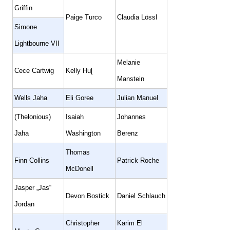
Griffin
Paige Turco
Claudia Lössl
Simone
Lightbourne VII
Melanie
Cece Cartwig
Kelly Hu[
Manstein
Wells Jaha
Eli Goree
Julian Manuel
(Thelonious)
Isaiah
Johannes
Jaha
Washington
Berenz
Thomas
Finn Collins
Patrick Roche
McDonell
Jasper „Jas“
Devon Bostick
Daniel Schlauch
Jordan
Christopher
Karim El