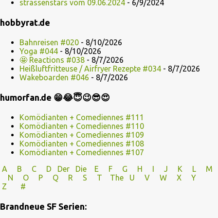
strassenstars vom 09.06.2024
- 6/9/2024
hobbyrat.de
Bahnreisen #020
- 8/10/2026
Yoga #044
- 8/10/2026
🤩 Reactions #038
- 8/7/2026
Heißluftfritteuse / Airfryer Rezepte #034
- 8/7/2026
Wakeboarden #046
- 8/7/2026
humorfan.de 😁😂😇😉😎😍
Komödianten + Comediennes #111
Komödianten + Comediennes #110
Komödianten + Comediennes #109
Komödianten + Comediennes #108
Komödianten + Comediennes #107
A
B
C
D
Der
Die
E
F
G
H
I J
K
L
M
N
O
P Q
R
S
T
The
U V
W X Y
Z
#
Brandneue SF Serien: