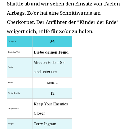
Shuttle ab und wir sehen den Einsatz von Taelon-
Airbags. Zo'or hat eine Schnittwunde am
Oberkörper. Der Anführer der "Kinder der Erde"
weigert sich, Hilfe für Zo'or zu holen.
56
Nr. (ges.)
Liebe deinen Feind
Deutscher Titel
Mission Erde – Sie
Serie
sind unter uns
Staffel 3
Staffel
12
Nr. (in Staffel)
Keep Your Enemies
Original­titel
Closer
Terry Ingram
Regie