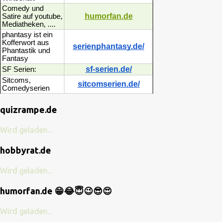
Comedy und
humorfan.de
Satire auf youtube,
Mediatheken, ....
phantasy ist ein
Kofferwort aus
serienphantasy.de/
Phantastik und
Fantasy
sf-serien.de/
SF Serien:
Sitcoms,
sitcomserien.de/
Comedyserien
quizrampe.de
Wird geladen...
hobbyrat.de
Wird geladen...
humorfan.de 😁😂😇😉😎😍
Wird geladen...