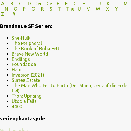
A
B
C
D
Der
Die
E
F
G
H
I J
K
L
M
N
O
P Q
R
S
T
The
U V
W X Y
Z
#
Brandneue SF Serien:
She-Hulk
The Peripheral
The Book of Boba Fett
Brave New World
Endlings
Foundation
Halo
Invasion (2021)
SurrealEstate
The Man Who Fell to Earth (Der Mann, der auf die Erde
fiel)
Tron: Uprising
Utopia Falls
4400
serienphantasy.de
Wird geladen...