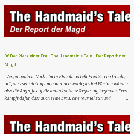
Psyche inzwischen angepasst hat und die Wiedererlangung ihrer
Erinnerungen sie in den Wahnsinn treiben könnte. Lena informiert
Alex unterdessen über Lex' Plan und seine Experimente an
Außerirdischen, um deren Kräfte zu kanalisieren. Brainy, J'onn und
Dreamer beschließen, die Außerirdischen aufzuspüren, um an Lex
heranzukommen, und dank einer Vision von Dreamer entdecken
sie, dass diese in einer Einrichtung von Amertek gefangen gehalten
werden, von wo aus sie durch ein ...
06 Der Platz einer Frau The Handmaid’s Tale – Der Report der
Magd
Vergangenheit. Nach einem Kinoabend teilt Fred Serena freudig
mit, dass sein Antrag angenommen wurde; in drei Wochen würden
also die Angriffe auf die amerikanische Regierung beginnen. Fred
kämpft dafür, dass auch seine Frau, eine Journalistin und
konservative Intellektuelle, an den Sitzungen des Rates teilnehmen
kann, aber die anderen zukünftigen Kommandanten lehnen die
Teilnahme von Frauen weiterhin entschieden ab. Gegenwart. Die
Waterfords beherbergen eine Delegation aus Mexiko, um ein für