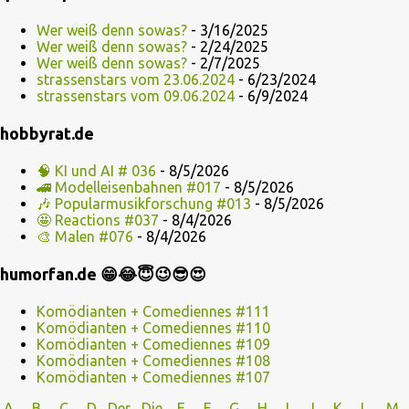
Wer weiß denn sowas?
- 3/16/2025
Wer weiß denn sowas?
- 2/24/2025
Wer weiß denn sowas?
- 2/7/2025
strassenstars vom 23.06.2024
- 6/23/2024
strassenstars vom 09.06.2024
- 6/9/2024
hobbyrat.de
🧠 KI und AI # 036
- 8/5/2026
🚄 Modelleisenbahnen #017
- 8/5/2026
🎶 Popularmusikforschung #013
- 8/5/2026
🤩 Reactions #037
- 8/4/2026
🎨 Malen #076
- 8/4/2026
humorfan.de 😁😂😇😉😎😍
Komödianten + Comediennes #111
Komödianten + Comediennes #110
Komödianten + Comediennes #109
Komödianten + Comediennes #108
Komödianten + Comediennes #107
A
B
C
D
Der
Die
E
F
G
H
I J
K
L
M