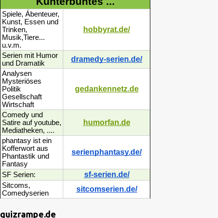
Kunterbuntes ...
Spiele, Ábenteuer,
Kunst, Essen und
hobbyrat.de/
Trinken,
Musik,Tiere...
u.v.m.
Serien mit Humor
dramedy-serien.de/
und Dramatik
Analysen
Mysteriöses
gedankennetz.de
Politik
Gesellschaft
Wirtschaft
Comedy und
humorfan.de
Satire auf youtube,
Mediatheken, ....
phantasy ist ein
Kofferwort aus
serienphantasy.de/
Phantastik und
Fantasy
sf-serien.de/
SF Serien:
Sitcoms,
sitcomserien.de/
Comedyserien
quizrampe.de