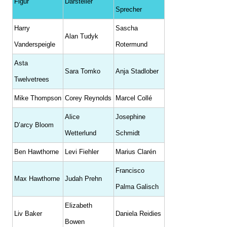
Figur
Darsteller
Sprecher
Harry
Sascha
Alan Tudyk
Vanderspeigle
Rotermund
Asta
Sara Tomko
Anja Stadlober
Twelvetrees
Mike Thompson
Corey Reynolds
Marcel Collé
Alice
Josephine
D’arcy Bloom
Wetterlund
Schmidt
Ben Hawthorne
Levi Fiehler
Marius Clarén
Francisco
Max Hawthorne
Judah Prehn
Palma Galisch
Elizabeth
Liv Baker
Daniela Reidies
Bowen