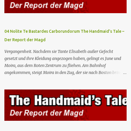
Gilead lebenswichtiges Handelsabkommen zu unterzeichnen.
Botschafterin Castillo konfrontiert Serena mit ihrem Buch „Der
Platz einer Frau”, das als Manifest von Gilead gilt und einen
„häuslichen Feminismus” für eine Gesellschaft postuliert, deren
oberstes Gut die Fortpflanzung ist. June und andere Mägde werden
04 Nolite Te Bastardes Carborundorum The Handmaid’s Tale –
zum Staatsbankett mit der mexikanischen Regierung eingeladen,
Der Report der Magd
wo Serena stolz die „Kinder von Gilead” vorstellt. June nutzt die
Gelegenheit, mit Castillo unter vier Augen zu sprechen, ...
Vergangenheit. Nachdem sie Tante Elisabeth außer Gefecht
gesetzt und ihre Kleidung angezogen haben, gelingt es June und
Moira, aus dem Roten Zentrum zu fliehen. Am Bahnhof
angekommen, steigt Moira in den Zug, der sie nach Boston bringen
wird, kann jedoch June nicht retten, die von den Wachen gefangen
genommen und zurück ins Rote Zentrum gebracht wird, wo Tante
Elisabeth sie mit der Peitsche bestraft. Gegenwart. June ist seit
dreizehn Tagen in ihrem Zimmer eingesperrt und entdeckt im
Kleiderschrank die Inschrift „Nolite te bastardes carborundorum”,
die wahrscheinlich von der Magd Difred hinterlassen wurde, die
vor ihr dort war. In Erwartung der Zeremonie bringt Serena June
zum Gynäkologen, der sich bereit erklärt, sie zu schwängern, da