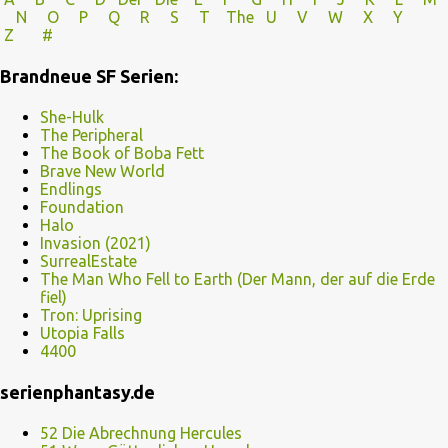
N
O
P Q
R
S
T
The
U V
W X Y
Z
#
Brandneue SF Serien:
She-Hulk
The Peripheral
The Book of Boba Fett
Brave New World
Endlings
Foundation
Halo
Invasion (2021)
SurrealEstate
The Man Who Fell to Earth (Der Mann, der auf die Erde
fiel)
Tron: Uprising
Utopia Falls
4400
serienphantasy.de
52 Die Abrechnung Hercules