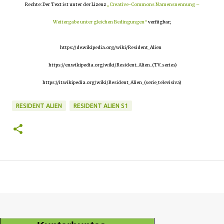
Rechte: Der Text ist unter der Lizenz
„Creative-Commons Namensnennung –
Weitergabe unter gleichen Bedingungen“
verfügbar;
https://de.wikipedia.org/wiki/Resident_Alien
https://en.wikipedia.org/wiki/Resident_Alien_(TV_series)
https://it.wikipedia.org/wiki/Resident_Alien_(serie_televisiva)
RESIDENT ALIEN
RESIDENT ALIEN S1