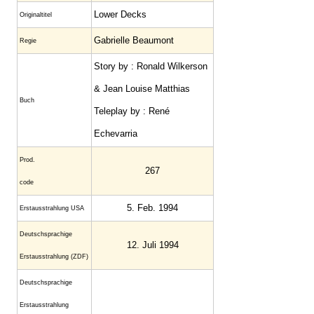
Lower Decks
Original­titel
Gabrielle Beaumont
Regie
Story by : Ronald Wilkerson
& Jean Louise Matthias
Buch
Teleplay by : René
Echevarria
Prod.
267
code
5. Feb. 1994
Erstaus­strahlung USA
Deutsch­sprachige
12. Juli 1994
Erstaus­strahlung (ZDF)
Deutschsprachige
Erstausstrahlung