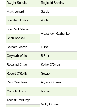
Dwight Schultz
Reginald Barclay
Mark Lenard
Sarek
Jennifer Hetrick
Vash
Jon Paul Steuer
Alexander Rozhenko
Brian Bonsall
Barbara March
Lursa
Gwynyth Walsh
B'Etor
Rosalind Chao
Keiko O’Brien
Robert O’Reilly
Gowron
Patti Yasutake
Alyssa Ogawa
Michelle Forbes
Ro Laren
Tadeski-Zwillinge
Molly O’Brien