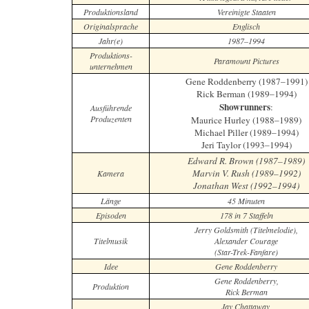
Produktionsland
Vereinigte Staaten
Originalsprache
Englisch
Jahr(e)
1987–1994
Produktions-
Paramount Pictures
unternehmen
Gene Roddenberry (1987–1991)
Rick Berman (1989–1994)
Showrunners
:
Ausführende
Produzenten
Maurice Hurley (1988–1989)
Michael Piller (1989–1994)
Jeri Taylor (1993–1994)
Edward R. Brown (1987–1989)
Marvin V. Rush (1989–1992)
Kamera
Jonathan West (1992–1994)
Länge
45 Minuten
Episoden
178 in 7 Staffeln
Jerry Goldsmith (Titelmelodie),
Titelmusik
Alexander Courage
(Star-Trek-Fanfare)
Idee
Gene Roddenberry
Gene Roddenberry,
Produktion
Rick Berman
Jay Chattaway,