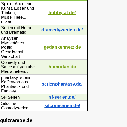
Spiele, Ábenteuer,
Kunst, Essen und
hobbyrat.de/
Trinken,
Musik,Tiere...
u.v.m.
Serien mit Humor
dramedy-serien.de/
und Dramatik
Analysen
Mysteriöses
gedankennetz.de
Politik
Gesellschaft
Wirtschaft
Comedy und
humorfan.de
Satire auf youtube,
Mediatheken, ....
phantasy ist ein
Kofferwort aus
serienphantasy.de/
Phantastik und
Fantasy
sf-serien.de/
SF Serien:
Sitcoms,
sitcomserien.de/
Comedyserien
quizrampe.de