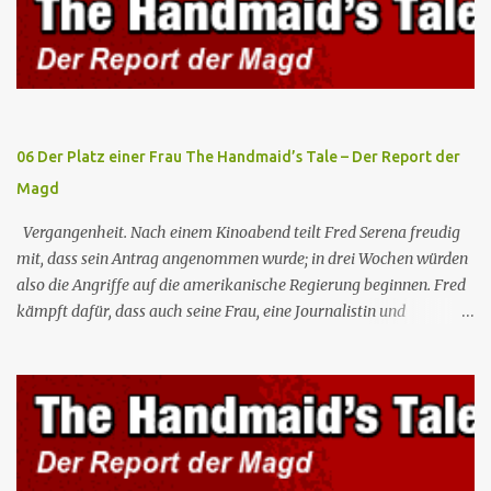
[15][16] Als sie ein Boot besteigen, töten gileadische Wachen
mehrere Mitglieder der Gruppe, doch Luke und Erin schaffen es zu
überleben. Eine weitere Rückblende zeigt Luke, June und Hannah,
bevor sie getrennt wurden. June und Luke werden von Mr. Whitford
unterstützt, einem Mann, der Junes Mutter kannte. Er lässt sie in
einer abgelegenen Hütte im Wald zurück, während er Papiere für i...
06 Der Platz einer Frau The Handmaid’s Tale – Der Report der
Magd
Vergangenheit. Nach einem Kinoabend teilt Fred Serena freudig
mit, dass sein Antrag angenommen wurde; in drei Wochen würden
also die Angriffe auf die amerikanische Regierung beginnen. Fred
kämpft dafür, dass auch seine Frau, eine Journalistin und
konservative Intellektuelle, an den Sitzungen des Rates teilnehmen
kann, aber die anderen zukünftigen Kommandanten lehnen die
Teilnahme von Frauen weiterhin entschieden ab. Gegenwart. Die
Waterfords beherbergen eine Delegation aus Mexiko, um ein für
Gilead lebenswichtiges Handelsabkommen zu unterzeichnen.
Botschafterin Castillo konfrontiert Serena mit ihrem Buch „Der