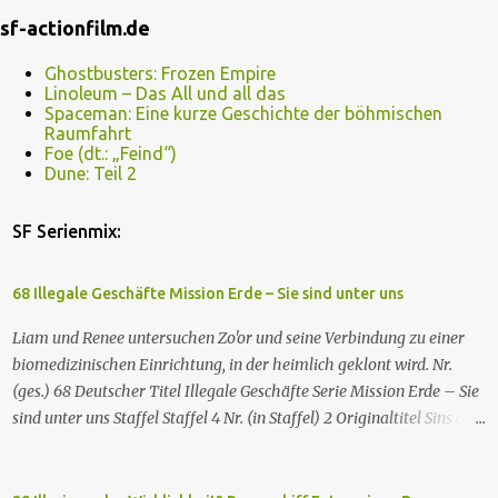
sf-actionfilm.de
Ghostbusters: Frozen Empire
Linoleum – Das All und all das
Spaceman: Eine kurze Geschichte der böhmischen
Raumfahrt
Foe (dt.: „Feind“)
Dune: Teil 2
SF Serienmix:
68 Illegale Geschäfte Mission Erde – Sie sind unter uns
Liam und Renee untersuchen Zo'or und seine Verbindung zu einer
biomedizinischen Einrichtung, in der heimlich geklont wird. Nr.
(ges.) 68 Deutscher Titel Illegale Geschäfte Serie Mission Erde – Sie
sind unter uns Staffel Staffel 4 Nr. (in Staffel) 2 Original­titel Sins of
the Father Regie Will Dixon Drehbuch Robin Bernheim Erstaus­
strahlung USA 9. Okt. 2000 Deutsch­sprachige Erstaus­strahlung (D)