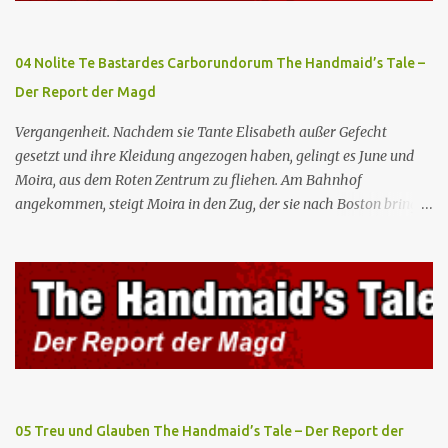
Platz einer Frau”, das als Manifest von Gilead gilt und einen
„häuslichen Feminismus” für eine Gesellschaft postuliert, deren
oberstes Gut die Fortpflanzung ist. June und andere Mägde werden
04 Nolite Te Bastardes Carborundorum The Handmaid’s Tale –
zum Staatsbankett mit der mexikanischen Regierung eingeladen,
Der Report der Magd
wo Serena stolz die „Kinder von Gilead” vorstellt. June nutzt die
Gelegenheit, mit Castillo unter vier Augen zu sprechen, ...
Vergangenheit. Nachdem sie Tante Elisabeth außer Gefecht
gesetzt und ihre Kleidung angezogen haben, gelingt es June und
Moira, aus dem Roten Zentrum zu fliehen. Am Bahnhof
angekommen, steigt Moira in den Zug, der sie nach Boston bringen
wird, kann jedoch June nicht retten, die von den Wachen gefangen
genommen und zurück ins Rote Zentrum gebracht wird, wo Tante
Elisabeth sie mit der Peitsche bestraft. Gegenwart. June ist seit
dreizehn Tagen in ihrem Zimmer eingesperrt und entdeckt im
Kleiderschrank die Inschrift „Nolite te bastardes carborundorum”,
die wahrscheinlich von der Magd Difred hinterlassen wurde, die
vor ihr dort war. In Erwartung der Zeremonie bringt Serena June
zum Gynäkologen, der sich bereit erklärt, sie zu schwängern, da
Fred unfruchtbar ist und nur sie für eine ausbleibende
05 Treu und Glauben The Handmaid’s Tale – Der Report der
Schwangerschaft verantwortlich gemacht würde. June lehnt ab,