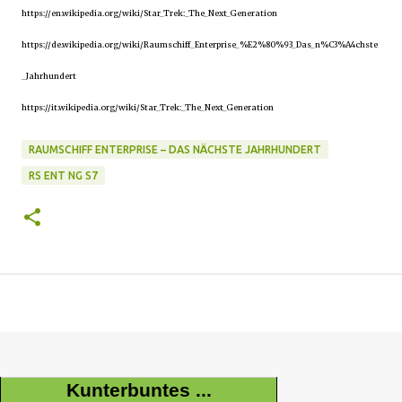
https://en.wikipedia.org/wiki/Star_Trek:_The_Next_Generation
https://de.wikipedia.org/wiki/Raumschiff_Enterprise_%E2%80%93_Das_n%C3%A4chste
_Jahrhundert
https://it.wikipedia.org/wiki/Star_Trek:_The_Next_Generation
RAUMSCHIFF ENTERPRISE – DAS NÄCHSTE JAHRHUNDERT
RS ENT NG S7
Kunterbuntes ...