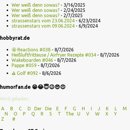
Wer weiß denn sowas?
- 3/16/2025
Wer weiß denn sowas?
- 2/24/2025
Wer weiß denn sowas?
- 2/7/2025
strassenstars vom 23.06.2024
- 6/23/2024
strassenstars vom 09.06.2024
- 6/9/2024
hobbyrat.de
🤩 Reactions #038
- 8/7/2026
Heißluftfritteuse / Airfryer Rezepte #034
- 8/7/2026
Wakeboarden #046
- 8/7/2026
Pappe #059
- 8/7/2026
⛳ Golf #092
- 8/6/2026
humorfan.de 😁😂😇😉😎😍
Wird geladen...
A
B
C
D
Der
Die
E
F
G
H
I J
K
L
M
N
O
P Q
R
S
T
The
U V
W X Y
Z
#