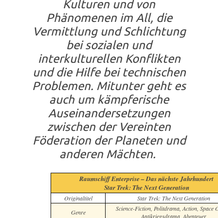
Kulturen und von
Phänomenen im All, die
Vermittlung und Schlichtung
bei sozialen und
interkulturellen Konflikten
und die Hilfe bei technischen
Problemen. Mitunter geht es
auch um kämpferische
Auseinandersetzungen
zwischen der Vereinten
Föderation der Planeten und
anderen Mächten.
Raumschiff Enterprise – Das nächste Jahrhundert
Star Trek: The Next Generation
Originaltitel
Star Trek: The Next Generation
Science-Fiction, Politdrama, Action, Space 
Genre
Antikriegsdrama, Abenteuer