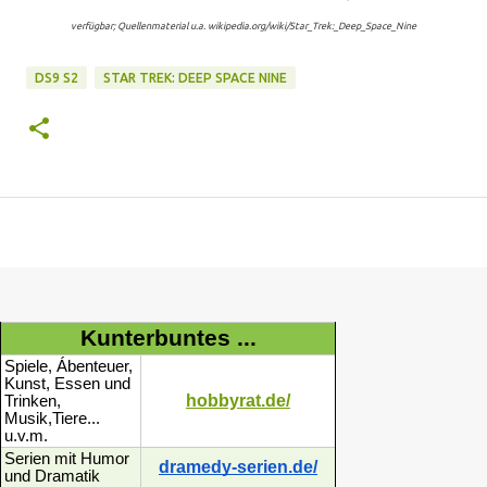
verfügbar; Quellenmaterial u.a. wikipedia.org/wiki/Star_Trek:_Deep_Space_Nine
DS9 S2
STAR TREK: DEEP SPACE NINE
Kunterbuntes ...
Spiele, Ábenteuer,
Kunst, Essen und
hobbyrat.de/
Trinken,
Musik,Tiere...
u.v.m.
Serien mit Humor
dramedy-serien.de/
und Dramatik