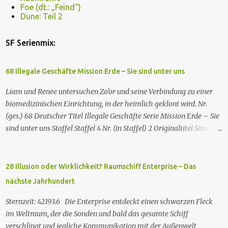
Foe (dt.: „Feind“)
Dune: Teil 2
SF Serienmix:
68 Illegale Geschäfte Mission Erde – Sie sind unter uns
Liam und Renee untersuchen Zo'or und seine Verbindung zu einer
biomedizinischen Einrichtung, in der heimlich geklont wird. Nr.
(ges.) 68 Deutscher Titel Illegale Geschäfte Serie Mission Erde – Sie
sind unter uns Staffel Staffel 4 Nr. (in Staffel) 2 Original­titel Sins of
the Father Regie Will Dixon Drehbuch Robin Bernheim Erstaus­
strahlung USA 9. Okt. 2000 Deutsch­sprachige Erstaus­strahlung (D)
25. Sep. 2001 Es kommt eine außerirdische Rasse, die Taelons oder
28 Illusion oder Wirklichkeit? Raumschiff Enterprise – Das
Gefährten genannt wird, auf die Erde. Sie bieten den Menschen auf
nächste Jahrhundert
der Erde Technologien an, mit denen sie Krankheiten und
Hungersnöte eindämmen, Umweltprobleme lösen und Konflikte
Sternzeit: 42193.6 Die Enterprise entdeckt einen schwarzen Fleck
beenden können. Im Gegenzug verlangen sie, dass man sie auf der
im Weltraum, der die Sonden und bald das gesamte Schiff
Erde leben lässt. Doch eine Gruppe von Erdlingen, die an der
verschlingt und jegliche Kommunikation mit der Außenwelt