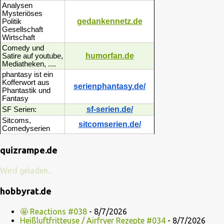
Analysen
Mysteriöses
gedankennetz.de
Politik
Gesellschaft
Wirtschaft
Comedy und
humorfan.de
Satire auf youtube,
Mediatheken, ....
phantasy ist ein
Kofferwort aus
serienphantasy.de/
Phantastik und
Fantasy
sf-serien.de/
SF Serien:
Sitcoms,
sitcomserien.de/
Comedyserien
quizrampe.de
Wird geladen...
hobbyrat.de
🤩 Reactions #038
- 8/7/2026
Heißluftfritteuse / Airfryer Rezepte #034
- 8/7/2026