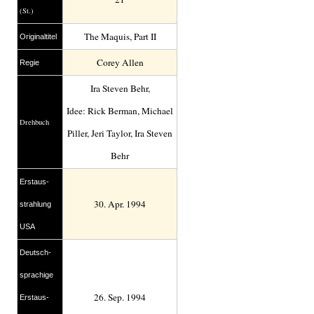
(St.)
The Maquis, Part II
Original­titel
Corey Allen
Regie
Ira Steven Behr,
Idee: Rick Berman, Michael
Drehbuch
Piller, Jeri Taylor, Ira Steven
Behr
Erstaus­
30. Apr. 1994
strahlung
USA
Deutsch­
sprachige
26. Sep. 1994
Erstaus­