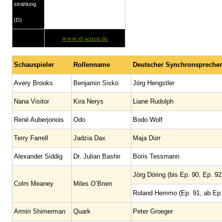
strahlung
(D)
www.sf-serien.de
Schauspieler
Rollenname
Deutscher Synchronsprecher
Avery Brooks
Benjamin Sisko
Jörg Hengstler
Nana Visitor
Kira Nerys
Liane Rudolph
René Auberjonois
Odo
Bodo Wolf
Terry Farrell
Jadzia Dax
Maja Dürr
Alexander Siddig
Dr. Julian Bashir
Boris Tessmann
Jörg Döring (bis Ep. 90, Ep. 92
Colm Meaney
Miles O’Brien
Roland Hemmo (Ep. 91, ab Ep.
Armin Shimerman
Quark
Peter Groeger