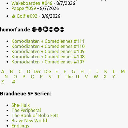
Wakeboarden #046
- 8/7/2026
Pappe #059
- 8/7/2026
⛳ Golf #092
- 8/6/2026
humorfan.de 😁😂😇😉😎😍
Komödianten + Comediennes #111
Komödianten + Comediennes #110
Komödianten + Comediennes #109
Komödianten + Comediennes #108
Komödianten + Comediennes #107
A
B
C
D
Der
Die
E
F
G
H
I J
K
L
M
N
O
P Q
R
S
T
The
U V
W X Y
Z
#
Brandneue SF Serien:
She-Hulk
The Peripheral
The Book of Boba Fett
Brave New World
Endlings