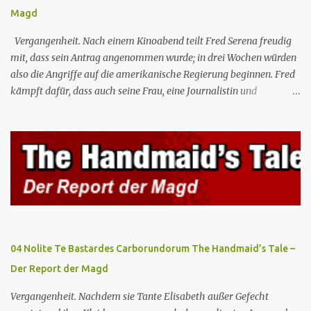
Magd
Vergangenheit. Nach einem Kinoabend teilt Fred Serena freudig
mit, dass sein Antrag angenommen wurde; in drei Wochen würden
also die Angriffe auf die amerikanische Regierung beginnen. Fred
kämpft dafür, dass auch seine Frau, eine Journalistin und
konservative Intellektuelle, an den Sitzungen des Rates teilnehmen
kann, aber die anderen zukünftigen Kommandanten lehnen die
Teilnahme von Frauen weiterhin entschieden ab. Gegenwart. Die
Waterfords beherbergen eine Delegation aus Mexiko, um ein für
Gilead lebenswichtiges Handelsabkommen zu unterzeichnen.
Botschafterin Castillo konfrontiert Serena mit ihrem Buch „Der
Platz einer Frau”, das als Manifest von Gilead gilt und einen
„häuslichen Feminismus” für eine Gesellschaft postuliert, deren
oberstes Gut die Fortpflanzung ist. June und andere Mägde werden
04 Nolite Te Bastardes Carborundorum The Handmaid’s Tale –
zum Staatsbankett mit der mexikanischen Regierung eingeladen,
Der Report der Magd
wo Serena stolz die „Kinder von Gilead” vorstellt. June nutzt die
Gelegenheit, mit Castillo unter vier Augen zu sprechen, ...
Vergangenheit. Nachdem sie Tante Elisabeth außer Gefecht