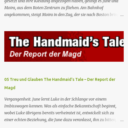
gesetzt und ihre Kleidung angezogen haben, gelingt es June und
Moira, aus dem Roten Zentrum zu fliehen. Am Bahnhof
angekommen, steigt Moira in den Zug, der sie nach Boston bringen
wird, kann jedoch June nicht retten, die von den Wachen gefangen
genommen und zurück ins Rote Zentrum gebracht wird, wo Tante
Elisabeth sie mit der Peitsche bestraft. Gegenwart. June ist seit
dreizehn Tagen in ihrem Zimmer eingesperrt und entdeckt im
Kleiderschrank die Inschrift „Nolite te bastardes carborundorum”,
die wahrscheinlich von der Magd Difred hinterlassen wurde, die
vor ihr dort war. In Erwartung der Zeremonie bringt Serena June
zum Gynäkologen, der sich bereit erklärt, sie zu schwängern, da
Fred unfruchtbar ist und nur sie für eine ausbleibende
05 Treu und Glauben The Handmaid’s Tale – Der Report der
Schwangerschaft verantwortlich gemacht würde. June lehnt ab,
Magd
auch wenn dies das Scheitern der Zeremonie bedeutet. Während
des versprochenen Scrabble-Spiels fragt June Fred nach der
Vergangenheit. June lernt Luke in der Schlange vor einem
Bedeutung des lat...
Imbisswagen kennen. Was als einfache Bekanntschaft beginnt,
wobei Luke übrigens bereits verheiratet ist, entwickelt sich zu
einer echten Beziehung, die June dazu veranlasst, ihn zu bitten,
seine Frau zu verlassen. Gegenwart. Serena weiß um Freds