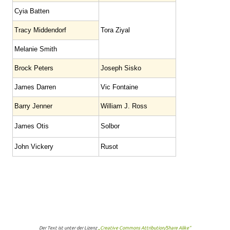
Cyia Batten
Tracy Middendorf
Tora Ziyal
Melanie Smith
Brock Peters
Joseph Sisko
James Darren
Vic Fontaine
Barry Jenner
William J. Ross
James Otis
Solbor
John Vickery
Rusot
Der Text ist unter der Lizenz
„Creative Commons Attribution/Share Alike“