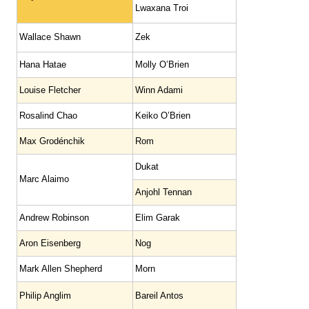
Lwaxana Troi
Wallace Shawn
Zek
Hana Hatae
Molly O’Brien
Louise Fletcher
Winn Adami
Rosalind Chao
Keiko O’Brien
Max Grodénchik
Rom
Dukat
Marc Alaimo
Anjohl Tennan
Andrew Robinson
Elim Garak
Aron Eisenberg
Nog
Mark Allen Shepherd
Morn
Philip Anglim
Bareil Antos