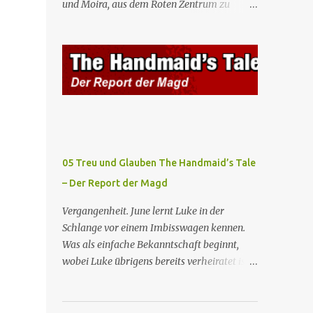
und Moira, aus dem Roten Zentrum zu
Mägde werden zum Staatsbankett mit der
fliehen. Am Bahnhof angekommen, steigt
mexikanischen Regierung eingeladen, wo
Moira in den Zug, der sie nach Boston
Serena stolz die „Kinder von Gilead”
bringen wird, kann jedoch June nicht retten,
vorstellt. June nutzt die Gelegenheit, mit
die von den Wachen gefangen genommen
Castillo unter vier Augen zu sprechen, ...
und zurück ins Rote Zentrum gebracht wird,
wo Tante Elisabeth sie mit der Peitsche
bestraft. Gegenwart. June ist seit dreizehn
Tagen in ihrem Zimmer eingesperrt und
entdeckt im Kleiderschrank die Inschrift
05 Treu und Glauben The Handmaid’s Tale
„Nolite te bastardes carborundorum”, die
– Der Report der Magd
wahrscheinlich von der Magd Difred
hinterlassen wurde, die vor ihr dort war. In
Vergangenheit. June lernt Luke in der
Erwartung der Zeremonie bringt Serena
Schlange vor einem Imbisswagen kennen.
June zum Gynäkologen, der sich bereit
Was als einfache Bekanntschaft beginnt,
erklärt, sie zu schwängern, da Fred
wobei Luke übrigens bereits verheiratet ist,
unfruchtbar ist und nur sie für eine
entwickelt sich zu einer echten Beziehung,
ausbleibende Schwangerschaft
die June dazu veranlasst, ihn zu bitten, seine
verantwortlich gemacht würde. June lehnt
Frau zu verlassen. Gegenwart. Serena weiß