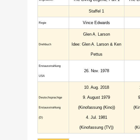
Staffel 1
Vince Edwards
Regie
Glen A. Larson
Idee: Glen A. Larson & Ken
Drehbuch
Pettus
Erstausstrahlung
26. Nov. 1978
USA
10. Aug. 2018
9. August 1979
Deutschsprachige
(Kinofassung (Kino))
(Ki
Erstausstrahlung
4. Jul. 1981
(D)
(Kinofassung (TV))
(K