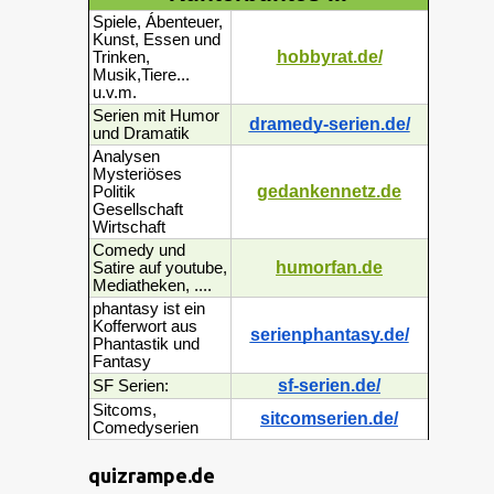
Spiele, Ábenteuer,
Kunst, Essen und
hobbyrat.de/
Trinken,
Musik,Tiere...
u.v.m.
Serien mit Humor
dramedy-serien.de/
und Dramatik
Analysen
Mysteriöses
gedankennetz.de
Politik
Gesellschaft
Wirtschaft
Comedy und
humorfan.de
Satire auf youtube,
Mediatheken, ....
phantasy ist ein
Kofferwort aus
serienphantasy.de/
Phantastik und
Fantasy
sf-serien.de/
SF Serien:
Sitcoms,
sitcomserien.de/
Comedyserien
quizrampe.de