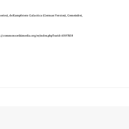
 series), de:Kampfstern Galactica (German Version), Gemeinfrei,
tps://commons.wikimedia.org/w/index.php?curid=10197458