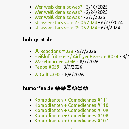
Wer weiß denn sowas?
- 3/16/2025
Wer weiß denn sowas?
- 2/24/2025
Wer weiß denn sowas?
- 2/7/2025
strassenstars vom 23.06.2024
- 6/23/2024
strassenstars vom 09.06.2024
- 6/9/2024
hobbyrat.de
🤩 Reactions #038
- 8/7/2026
Heißluftfritteuse / Airfryer Rezepte #034
- 8/
Wakeboarden #046
- 8/7/2026
Pappe #059
- 8/7/2026
⛳ Golf #092
- 8/6/2026
humorfan.de 😁😂😇😉😎😍
Komödianten + Comediennes #111
Komödianten + Comediennes #110
Komödianten + Comediennes #109
Komödianten + Comediennes #108
Komödianten + Comediennes #107