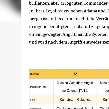
brillanten, aber arroganten Commander C
in ihrer Loyalität zwischen Adama und C
hergerissen, bis der menschliche Verrät
dringend benötigten Treibstoff zu gelang
einem gewagten Angriff auf die Zylonen.
und wird nach dem Angriff entweder zers
12
Nummer
Mission Galactica: Angriff
Missio
Deutscher Titel
der Zylonen [Teil 1]
der
Kampfstern Galactica
Kamp
Serie
The Living Legend, Part 1
The Li
Originaltitel