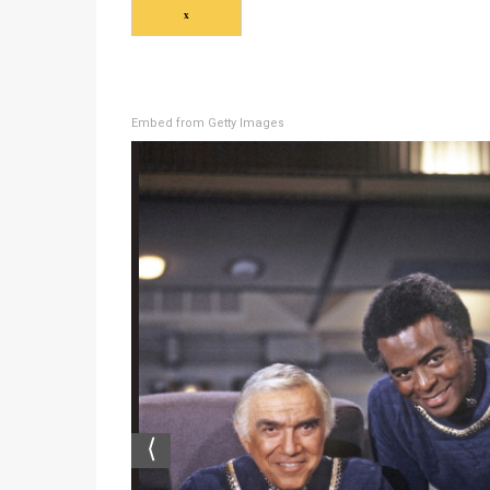
x
Embed from Getty Images