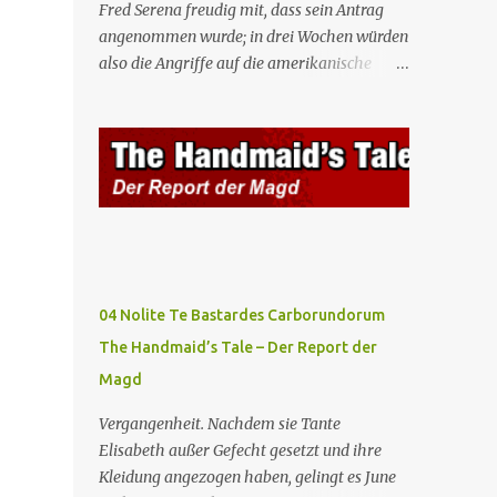
Fred Serena freudig mit, dass sein Antrag
angenommen wurde; in drei Wochen würden
also die Angriffe auf die amerikanische
Regierung beginnen. Fred kämpft dafür,
dass auch seine Frau, eine Journalistin und
konservative Intellektuelle, an den
Sitzungen des Rates teilnehmen kann, aber
die anderen zukünftigen Kommandanten
lehnen die Teilnahme von Frauen weiterhin
entschieden ab. Gegenwart. Die Waterfords
beherbergen eine Delegation aus Mexiko,
um ein für Gilead lebenswichtiges
04 Nolite Te Bastardes Carborundorum
Handelsabkommen zu unterzeichnen.
The Handmaid’s Tale – Der Report der
Botschafterin Castillo konfrontiert Serena
Magd
mit ihrem Buch „Der Platz einer Frau”, das
als Manifest von Gilead gilt und einen
Vergangenheit. Nachdem sie Tante
„häuslichen Feminismus” für eine
Elisabeth außer Gefecht gesetzt und ihre
Gesellschaft postuliert, deren oberstes Gut
Kleidung angezogen haben, gelingt es June
die Fortpflanzung ist. June und andere