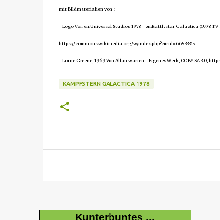
mit Bildmaterialien von :
- Logo Von en:Universal Studios 1978 - en:Battlestar Galactica (1978 TV
https://commons.wikimedia.org/w/index.php?curid=66533315
- Lorne Greene, 1969 Von Allan warren - Eigenes Werk, CC BY-SA 3.0, ht
KAMPFSTERN GALACTICA 1978
Kunterbuntes ...