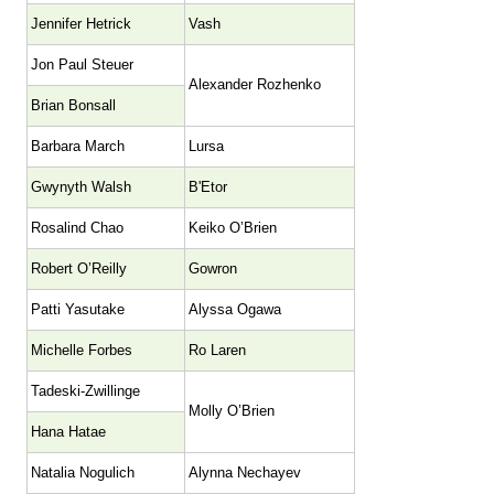
Jennifer Hetrick
Vash
Jon Paul Steuer
Alexander Rozhenko
Brian Bonsall
Barbara March
Lursa
Gwynyth Walsh
B'Etor
Rosalind Chao
Keiko O’Brien
Robert O’Reilly
Gowron
Patti Yasutake
Alyssa Ogawa
Michelle Forbes
Ro Laren
Tadeski-Zwillinge
Molly O’Brien
Hana Hatae
Natalia Nogulich
Alynna Nechayev