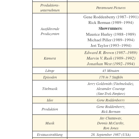
Produktions-
Paramount Pictures
unternehmen
Gene Roddenberry (1987–1991)
Rick Berman (1989–1994)
Showrunners
:
Ausführende
Produzenten
Maurice Hurley (1988–1989)
Michael Piller (1989–1994)
Jeri Taylor (1993–1994)
Edward R. Brown (1987–1989)
Marvin V. Rush (1989–1992)
Kamera
Jonathan West (1992–1994)
Länge
45 Minuten
Episoden
178 in 7 Staffeln
Jerry Goldsmith (Titelmelodie),
Titelmusik
Alexander Courage
(Star-Trek-Fanfare)
Idee
Gene Roddenberry
Gene Roddenberry,
Produktion
Rick Berman
Jay Chattaway,
Musik
Dennis McCarthy,
Ron Jones
Erstausstrahlung
28. September 1987 (USA)