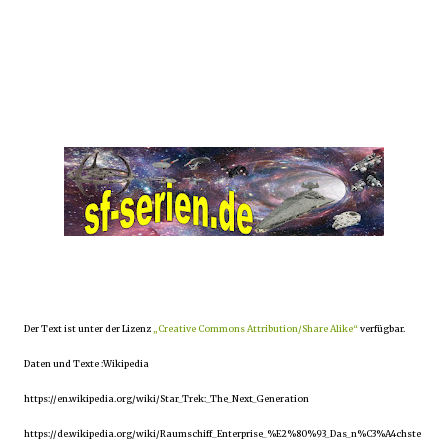
Der Text ist unter der Lizenz
„Creative Commons Attribution/Share Alike“
verfügbar.
Daten und Texte :Wikipedia
https://en.wikipedia.org/wiki/Star_Trek:_The_Next_Generation
https://de.wikipedia.org/wiki/Raumschiff_Enterprise_%E2%80%93_Das_n%C3%A4chste