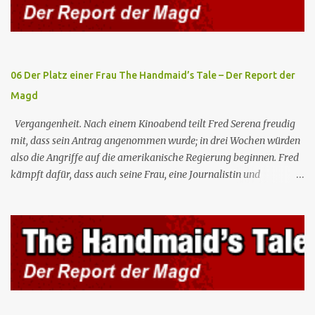
Dreamer beschließen, die Außerirdischen aufzuspüren, um an Lex
heranzukommen, und dank einer Vision von Dreamer entdecken
sie, dass diese in einer Einrichtung von Amertek gefangen gehalten
werden, von wo aus sie durch ein ...
06 Der Platz einer Frau The Handmaid’s Tale – Der Report der
Magd
Vergangenheit. Nach einem Kinoabend teilt Fred Serena freudig
mit, dass sein Antrag angenommen wurde; in drei Wochen würden
also die Angriffe auf die amerikanische Regierung beginnen. Fred
kämpft dafür, dass auch seine Frau, eine Journalistin und
konservative Intellektuelle, an den Sitzungen des Rates teilnehmen
kann, aber die anderen zukünftigen Kommandanten lehnen die
Teilnahme von Frauen weiterhin entschieden ab. Gegenwart. Die
Waterfords beherbergen eine Delegation aus Mexiko, um ein für
Gilead lebenswichtiges Handelsabkommen zu unterzeichnen.
Botschafterin Castillo konfrontiert Serena mit ihrem Buch „Der
Platz einer Frau”, das als Manifest von Gilead gilt und einen
„häuslichen Feminismus” für eine Gesellschaft postuliert, deren