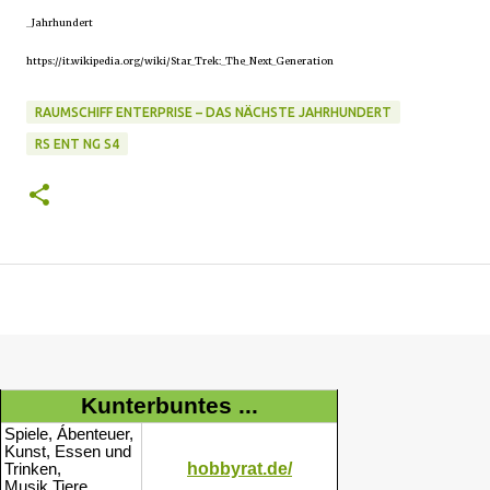
_Jahrhundert
https://it.wikipedia.org/wiki/Star_Trek:_The_Next_Generation
RAUMSCHIFF ENTERPRISE – DAS NÄCHSTE JAHRHUNDERT
RS ENT NG S4
Kunterbuntes ...
Spiele, Ábenteuer,
Kunst, Essen und
hobbyrat.de/
Trinken,
Musik,Tiere...