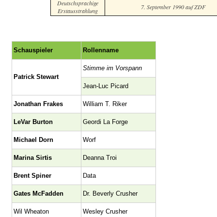
Deutschsprachige
7. September 1990 auf ZDF
Erstausstrahlung
Schauspieler
Rollenname
Stimme im Vorspann
Patrick Stewart
Jean-Luc Picard
Jonathan Frakes
William T. Riker
LeVar Burton
Geordi La Forge
Michael Dorn
Worf
Marina Sirtis
Deanna Troi
Brent Spiner
Data
Gates McFadden
Dr. Beverly Crusher
Wil Wheaton
Wesley Crusher