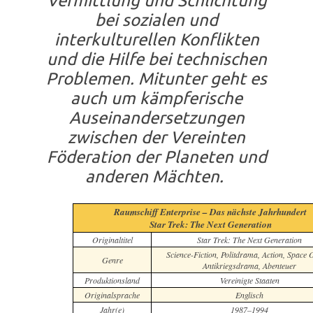
Vermittlung und Schlichtung
bei sozialen und
interkulturellen Konflikten
und die Hilfe bei technischen
Problemen. Mitunter geht es
auch um kämpferische
Auseinandersetzungen
zwischen der Vereinten
Föderation der Planeten und
anderen Mächten.
Raumschiff Enterprise – Das nächste Jahrhundert
Star Trek: The Next Generation
Originaltitel
Star Trek: The Next Generation
Science-Fiction, Politdrama, Action, Space 
Genre
Antikriegsdrama, Abenteuer
Produktionsland
Vereinigte Staaten
Originalsprache
Englisch
Jahr(e)
1987–1994