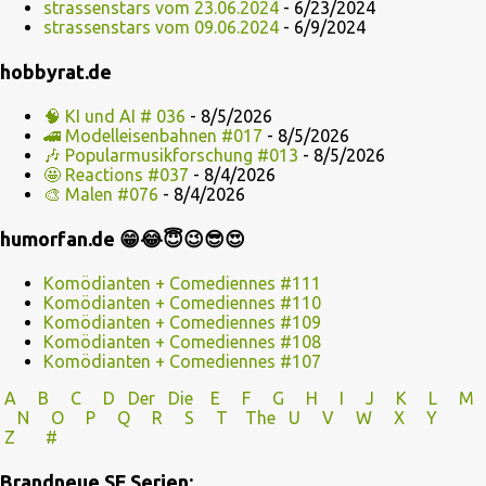
strassenstars vom 23.06.2024
- 6/23/2024
strassenstars vom 09.06.2024
- 6/9/2024
hobbyrat.de
🧠 KI und AI # 036
- 8/5/2026
🚄 Modelleisenbahnen #017
- 8/5/2026
🎶 Popularmusikforschung #013
- 8/5/2026
🤩 Reactions #037
- 8/4/2026
🎨 Malen #076
- 8/4/2026
humorfan.de 😁😂😇😉😎😍
Komödianten + Comediennes #111
Komödianten + Comediennes #110
Komödianten + Comediennes #109
Komödianten + Comediennes #108
Komödianten + Comediennes #107
A
B
C
D
Der
Die
E
F
G
H
I J
K
L
M
N
O
P Q
R
S
T
The
U V
W X Y
Z
#
Brandneue SF Serien: