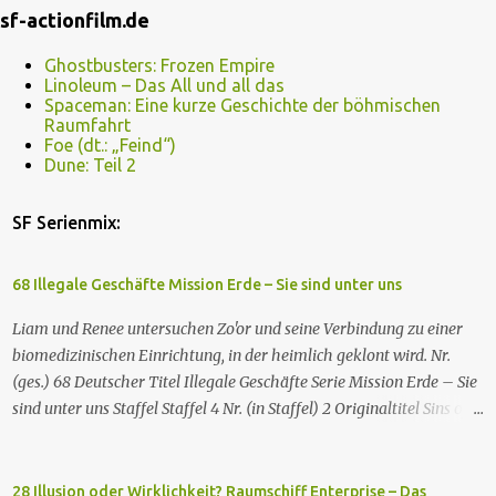
sf-actionfilm.de
Ghostbusters: Frozen Empire
Linoleum – Das All und all das
Spaceman: Eine kurze Geschichte der böhmischen
Raumfahrt
Foe (dt.: „Feind“)
Dune: Teil 2
SF Serienmix:
68 Illegale Geschäfte Mission Erde – Sie sind unter uns
Liam und Renee untersuchen Zo'or und seine Verbindung zu einer
biomedizinischen Einrichtung, in der heimlich geklont wird. Nr.
(ges.) 68 Deutscher Titel Illegale Geschäfte Serie Mission Erde – Sie
sind unter uns Staffel Staffel 4 Nr. (in Staffel) 2 Original­titel Sins of
the Father Regie Will Dixon Drehbuch Robin Bernheim Erstaus­
strahlung USA 9. Okt. 2000 Deutsch­sprachige Erstaus­strahlung (D)
25. Sep. 2001 Es kommt eine außerirdische Rasse, die Taelons oder
28 Illusion oder Wirklichkeit? Raumschiff Enterprise – Das