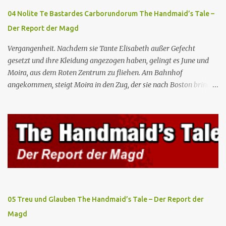
oberstes Gut die Fortpflanzung ist. June und andere Mägde werden
04 Nolite Te Bastardes Carborundorum The Handmaid’s Tale –
zum Staatsbankett mit der mexikanischen Regierung eingeladen,
Der Report der Magd
wo Serena stolz die „Kinder von Gilead” vorstellt. June nutzt die
Gelegenheit, mit Castillo unter vier Augen zu sprechen, ...
Vergangenheit. Nachdem sie Tante Elisabeth außer Gefecht
gesetzt und ihre Kleidung angezogen haben, gelingt es June und
Moira, aus dem Roten Zentrum zu fliehen. Am Bahnhof
angekommen, steigt Moira in den Zug, der sie nach Boston bringen
wird, kann jedoch June nicht retten, die von den Wachen gefangen
genommen und zurück ins Rote Zentrum gebracht wird, wo Tante
Elisabeth sie mit der Peitsche bestraft. Gegenwart. June ist seit
dreizehn Tagen in ihrem Zimmer eingesperrt und entdeckt im
Kleiderschrank die Inschrift „Nolite te bastardes carborundorum”,
die wahrscheinlich von der Magd Difred hinterlassen wurde, die
vor ihr dort war. In Erwartung der Zeremonie bringt Serena June
zum Gynäkologen, der sich bereit erklärt, sie zu schwängern, da
Fred unfruchtbar ist und nur sie für eine ausbleibende
05 Treu und Glauben The Handmaid’s Tale – Der Report der
Schwangerschaft verantwortlich gemacht würde. June lehnt ab,
Magd
auch wenn dies das Scheitern der Zeremonie bedeutet. Während