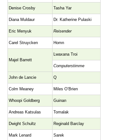
Denise Crosby
Tasha Yar
Diana Muldaur
Dr. Katherine Pulaski
Eric Menyuk
Reisender
Carel Struycken
Homn
Lwaxana Troi
Majel Barrett
Computerstimme
John de Lancie
Q
Colm Meaney
Miles O’Brien
Whoopi Goldberg
Guinan
Andreas Katsulas
Tomalak
Dwight Schultz
Reginald Barclay
Mark Lenard
Sarek