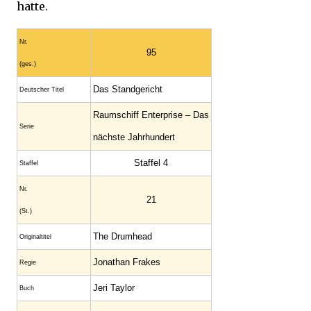
hatte.
Nr.
95
(ges.)
Das Standgericht
Deutscher Titel
Raumschiff Enterprise – Das
Serie
nächste Jahrhundert
Staffel 4
Staffel
Nr.
21
(St.)
The Drumhead
Original­titel
Jonathan Frakes
Regie
Jeri Taylor
Buch