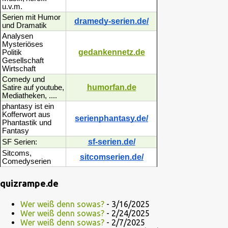
u.v.m.
Serien mit Humor
dramedy-serien.de/
und Dramatik
Analysen
Mysteriöses
gedankennetz.de
Politik
Gesellschaft
Wirtschaft
Comedy und
humorfan.de
Satire auf youtube,
Mediatheken, ....
phantasy ist ein
Kofferwort aus
serienphantasy.de/
Phantastik und
Fantasy
sf-serien.de/
SF Serien:
Sitcoms,
sitcomserien.de/
Comedyserien
quizrampe.de
Wer weiß denn sowas?
- 3/16/2025
Wer weiß denn sowas?
- 2/24/2025
Wer weiß denn sowas?
- 2/7/2025