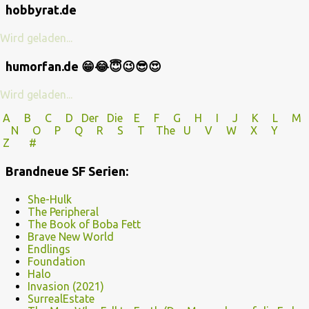
hobbyrat.de
Wird geladen...
humorfan.de 😁😂😇😉😎😍
Wird geladen...
A
B
C
D
Der
Die
E
F
G
H
I J
K
L
M
N
O
P Q
R
S
T
The
U V
W X Y
Z
#
Brandneue SF Serien:
She-Hulk
The Peripheral
The Book of Boba Fett
Brave New World
Endlings
Foundation
Halo
Invasion (2021)
SurrealEstate