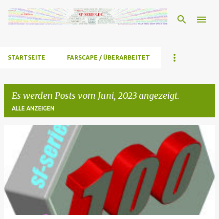
Direkt zum Hauptbereich
STARTSEITE
FARSCAPE / ÜBERARBEITET
Es werden Posts vom Juni, 2023 angezeigt.
ALLE ANZEIGEN
P
o
s
t
s