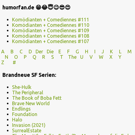
humorfan.de 😁😂😇😉😎😍
Komödianten + Comediennes #111
Komödianten + Comediennes #110
Komödianten + Comediennes #109
Komödianten + Comediennes #108
Komödianten + Comediennes #107
A
B
C
D
Der
Die
E
F
G
H
I J
K
L
M
N
O
P Q
R
S
T
The
U V
W X Y
Z
#
Brandneue SF Serien:
She-Hulk
The Peripheral
The Book of Boba Fett
Brave New World
Endlings
Foundation
Halo
Invasion (2021)
SurrealEstate