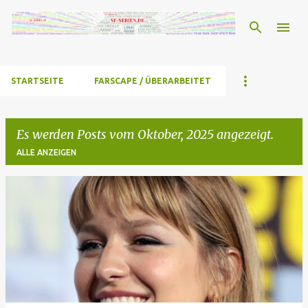
Direkt zum Hauptbereich
STARTSEITE
FARSCAPE / ÜBERARBEITET
Es werden Posts vom Oktober, 2025 angezeigt.
ALLE ANZEIGEN
P
o
s
t
s