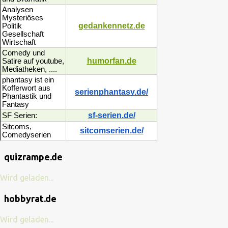
Analysen
Mysteriöses
gedankennetz.de
Politik
Gesellschaft
Wirtschaft
Comedy und
humorfan.de
Satire auf youtube,
Mediatheken, ....
phantasy ist ein
Kofferwort aus
serienphantasy.de/
Phantastik und
Fantasy
sf-serien.de/
SF Serien:
Sitcoms,
sitcomserien.de/
Comedyserien
quizrampe.de
Wird geladen...
hobbyrat.de
Wird geladen...