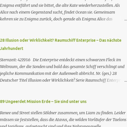
Enigma entführt und sie bittet, die alte Kate wiederherzustellen. Als
Alice nach einem Gegenstand sucht, findet Ocean sie. Gemeinsam
kehren sie zu Enigma zurück, doch gerade als Enigma Alice das
Passwort verraten will, um Kates Hypnose zu brechen, tötet Ocean
Enigma und sagt Alice, dass sie Kate besser nicht zurückhaben wolle.
Währenddessen nehmen zwei GCPd-Beamte Ryan und Luke in einem
28 Illusion oder Wirklichkeit? Raumschiff Enterprise – Das nächste
Club fest. Als Sophie die gleichen weißen, rassistischen Polizisten zur
Jahrhundert
Rede stellt, wird auch sie verhaftet. Die drei treffen auf einen
Gefangenen namens Eli. Imani besorgt sich einen Anwalt, um sie
Sternzeit: 42193.6 Die Enterprise entdeckt einen schwarzen Fleck im
rauszuholen. Inzwischen hat das neue Snakebite viele
Weltraum, der die Sonden und bald das gesamte Schiff verschlingt und
Drogenabhängige in fleischfressende Monster verwandelt. Ein Opfer
jegliche Kommunikation mit der Außenwelt abbricht. Nr. (ges.) 28
findet Marys Klinik, in der sich Jacob erholt hat, hilft Mary mit den
Deutscher Titel Illusion oder Wirklichkeit? Serie Raumschiff Enterprise
Opfern und gesteht seine Abhängigkeit von dem Gift. Mary gelingt es,
– Das nächste Jahrhundert Staffel Staffel 2 Nr. (St.) 2 Original­titel
ein Heilmittel herzustellen, aber Batwoman müsste jedem Opfer eine
Where Silence Has Lease Regie Winrich Kolbe Buch Jack B. Sowards
Spritze geben, ...
Erstaus­strahlung USA 26. Nov. 1988 Deutsch­sprachige Erstaus­
89 Ungeerdet Mission Erde – Sie sind unter uns
strahlung (ZDF) 20. Apr. 1991 Deutschsprachige Erstausstrahlung der
Renee und Street stellen Söldner zusammen, um Liam zu finden. Leider
HD-restaurierten Fassung im Pay-TV (Syfy) 17. Jan. 2013 Raumschiff
müssen sie feststellen, dass die Atavus, die wilden Vorläufer der Taelons
Enterprise – Das nächste Jahrhundert spielt im 24. Jahrhundert und
und Jaridians, aufgetaucht sind und ihre Nahrungsquelle