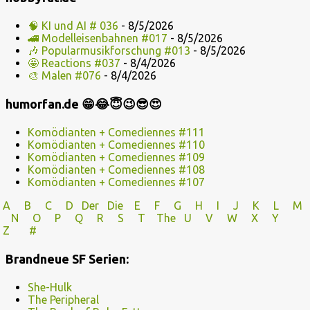
🧠 KI und AI # 036
- 8/5/2026
🚄 Modelleisenbahnen #017
- 8/5/2026
🎶 Popularmusikforschung #013
- 8/5/2026
🤩 Reactions #037
- 8/4/2026
🎨 Malen #076
- 8/4/2026
humorfan.de 😁😂😇😉😎😍
Komödianten + Comediennes #111
Komödianten + Comediennes #110
Komödianten + Comediennes #109
Komödianten + Comediennes #108
Komödianten + Comediennes #107
A
B
C
D
Der
Die
E
F
G
H
I J
K
L
M
N
O
P Q
R
S
T
The
U V
W X Y
Z
#
Brandneue SF Serien:
She-Hulk
The Peripheral