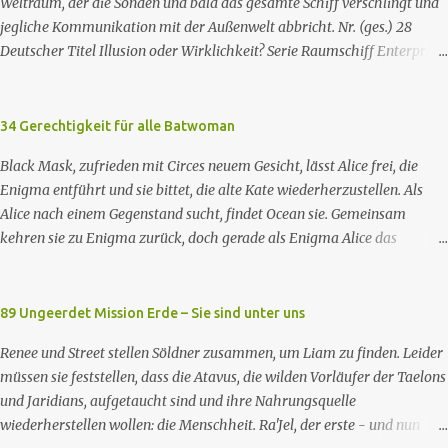
Gegenzug verlangen sie, dass man sie auf der Erde leben lässt. Doch
Weltraum, der die Sonden und bald das gesamte Schiff verschlingt und
eine Gruppe von Erdlingen, die an der Freundlichkeit der Taelons
jegliche Kommunikation mit der Außenwelt abbricht. Nr. (ges.) 28
zweifelt, organisiert eine Widerstandsbewegung, um ihre wahren
Deutscher Titel Illusion oder Wirklichkeit? Serie Raumschiff Enterprise
Absichten zu entlarven. Wir entdecken eine Verbindung zwischen den
– Das nächste Jahrhundert Staffel Staffel 2 Nr. (St.) 2 Original­titel
beiden Spezies und verstehen nach und nach, dass jede Spezies die...
Where Silence Has Lease Regie Winrich Kolbe Buch Jack B. Sowards
Erstaus­strahlung USA 26. Nov. 1988 Deutsch­sprachige Erstaus­
34 Gerechtigkeit für alle Batwoman
strahlung (ZDF) 20. Apr. 1991 Deutschsprachige Erstausstrahlung der
Black Mask, zufrieden mit Circes neuem Gesicht, lässt Alice frei, die
HD-restaurierten Fassung im Pay-TV (Syfy) 17. Jan. 2013 Raumschiff
Enigma entführt und sie bittet, die alte Kate wiederherzustellen. Als
Enterprise – Das nächste Jahrhundert spielt im 24. Jahrhundert und
Alice nach einem Gegenstand sucht, findet Ocean sie. Gemeinsam
erzählt von den Missionen der Besatzung des
kehren sie zu Enigma zurück, doch gerade als Enigma Alice das
Sternenflottenraumschiffs Enterprise-D. Zu den Missionen gehören das
Passwort verraten will, um Kates Hypnose zu brechen, tötet Ocean
Erforschen von fremden Kulturen und von Phänomenen im All, die
Enigma und sagt Alice, dass sie Kate besser nicht zurückhaben wolle.
Vermittlung und Schlichtung bei sozialen und interkulturellen
Währenddessen nehmen zwei GCPd-Beamte Ryan und Luke in einem
89 Ungeerdet Mission Erde – Sie sind unter uns
Konflikten und die Hilfe bei technischen Problemen. Mitunter geht es
Club fest. Als Sophie die gleichen weißen, rassistischen Polizisten zur
au...
Renee und Street stellen Söldner zusammen, um Liam zu finden. Leider
Rede stellt, wird auch sie verhaftet. Die drei treffen auf einen
müssen sie feststellen, dass die Atavus, die wilden Vorläufer der Taelons
Gefangenen namens Eli. Imani besorgt sich einen Anwalt, um sie
und Jaridians, aufgetaucht sind und ihre Nahrungsquelle
rauszuholen. Inzwischen hat das neue Snakebite viele
wiederherstellen wollen: die Menschheit. Ra'Jel, der erste - und nun
Drogenabhängige in fleischfressende Monster verwandelt. Ein Opfer