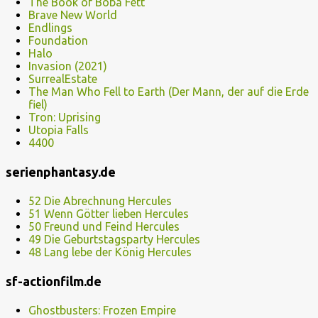
The Book of Boba Fett
Brave New World
Endlings
Foundation
Halo
Invasion (2021)
SurrealEstate
The Man Who Fell to Earth (Der Mann, der auf die Erde
fiel)
Tron: Uprising
Utopia Falls
4400
serienphantasy.de
52 Die Abrechnung Hercules
51 Wenn Götter lieben Hercules
50 Freund und Feind Hercules
49 Die Geburtstagsparty Hercules
48 Lang lebe der König Hercules
sf-actionfilm.de
Ghostbusters: Frozen Empire