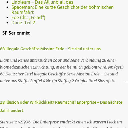
Linoleum – Das All und all das
Spaceman: Eine kurze Geschichte der böhmischen
Raumfahrt
Foe (dt.: „Feind“)
Dune: Teil 2
SF Serienmix:
68 Illegale Geschäfte Mission Erde – Sie sind unter uns
Liam und Renee untersuchen Zo'or und seine Verbindung zu einer
biomedizinischen Einrichtung, in der heimlich geklont wird. Nr. (ges.)
68 Deutscher Titel Illegale Geschäfte Serie Mission Erde – Sie sind
unter uns Staffel Staffel 4 Nr. (in Staffel) 2 Original­titel Sins of the
Father Regie Will Dixon Drehbuch Robin Bernheim Erstaus­strahlung
USA 9. Okt. 2000 Deutsch­sprachige Erstaus­strahlung (D) 25. Sep. 2001
Es kommt eine außerirdische Rasse, die Taelons oder Gefährten
28 Illusion oder Wirklichkeit? Raumschiff Enterprise – Das nächste
genannt wird, auf die Erde. Sie bieten den Menschen auf der Erde
Jahrhundert
Technologien an, mit denen sie Krankheiten und Hungersnöte
eindämmen, Umweltprobleme lösen und Konflikte beenden können. Im
Sternzeit: 42193.6 Die Enterprise entdeckt einen schwarzen Fleck im