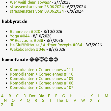
Wer weiß denn sowas?
- 2/7/2025
strassenstars vom 23.06.2024
- 6/23/2024
strassenstars vom 09.06.2024
- 6/9/2024
hobbyrat.de
Bahnreisen #020
- 8/10/2026
Yoga #044
- 8/10/2026
🤩 Reactions #038
- 8/7/2026
Heißluftfritteuse / Airfryer Rezepte #034
- 8/7/2026
Wakeboarden #046
- 8/7/2026
humorfan.de 😁😂😇😉😎😍
Komödianten + Comediennes #111
Komödianten + Comediennes #110
Komödianten + Comediennes #109
Komödianten + Comediennes #108
Komödianten + Comediennes #107
A
B
C
D
Der
Die
E
F
G
H
I J
K
L
M
N
O
P Q
R
S
T
The
U V
W X Y
Z
#