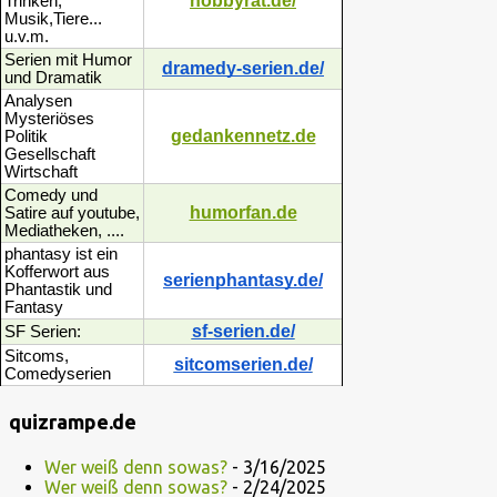
hobbyrat.de/
Trinken,
Musik,Tiere...
u.v.m.
Serien mit Humor
dramedy-serien.de/
und Dramatik
Analysen
Mysteriöses
gedankennetz.de
Politik
Gesellschaft
Wirtschaft
Comedy und
humorfan.de
Satire auf youtube,
Mediatheken, ....
phantasy ist ein
Kofferwort aus
serienphantasy.de/
Phantastik und
Fantasy
sf-serien.de/
SF Serien:
Sitcoms,
sitcomserien.de/
Comedyserien
quizrampe.de
Wer weiß denn sowas?
- 3/16/2025
Wer weiß denn sowas?
- 2/24/2025