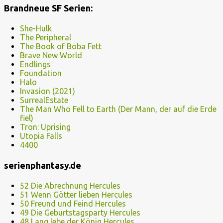
Brandneue SF Serien:
She-Hulk
The Peripheral
The Book of Boba Fett
Brave New World
Endlings
Foundation
Halo
Invasion (2021)
SurrealEstate
The Man Who Fell to Earth (Der Mann, der auf die Erde
fiel)
Tron: Uprising
Utopia Falls
4400
serienphantasy.de
52 Die Abrechnung Hercules
51 Wenn Götter lieben Hercules
50 Freund und Feind Hercules
49 Die Geburtstagsparty Hercules
48 Lang lebe der König Hercules