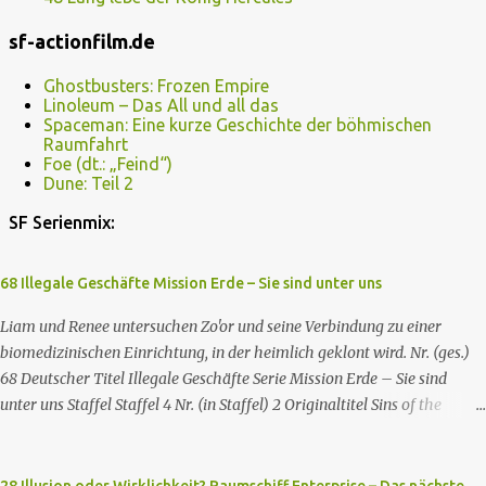
sf-actionfilm.de
Ghostbusters: Frozen Empire
Linoleum – Das All und all das
Spaceman: Eine kurze Geschichte der böhmischen
Raumfahrt
Foe (dt.: „Feind“)
Dune: Teil 2
SF Serienmix:
68 Illegale Geschäfte Mission Erde – Sie sind unter uns
Liam und Renee untersuchen Zo'or und seine Verbindung zu einer
biomedizinischen Einrichtung, in der heimlich geklont wird. Nr. (ges.)
68 Deutscher Titel Illegale Geschäfte Serie Mission Erde – Sie sind
unter uns Staffel Staffel 4 Nr. (in Staffel) 2 Original­titel Sins of the
Father Regie Will Dixon Drehbuch Robin Bernheim Erstaus­strahlung
USA 9. Okt. 2000 Deutsch­sprachige Erstaus­strahlung (D) 25. Sep. 2001
Es kommt eine außerirdische Rasse, die Taelons oder Gefährten