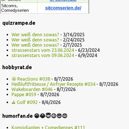
Sitcoms,
sitcomserien.de/
Comedyserien
quizrampe.de
Wer weiß denn sowas?
- 3/16/2025
Wer weiß denn sowas?
- 2/24/2025
Wer weiß denn sowas?
- 2/7/2025
strassenstars vom 23.06.2024
- 6/23/2024
strassenstars vom 09.06.2024
- 6/9/2024
hobbyrat.de
🤩 Reactions #038
- 8/7/2026
Heißluftfritteuse / Airfryer Rezepte #034
- 8/7/2026
Wakeboarden #046
- 8/7/2026
Pappe #059
- 8/7/2026
⛳ Golf #092
- 8/6/2026
humorfan.de 😁😂😇😉😎😍
Komödianten + Comediennes #111