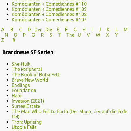
Komödianten + Comediennes #110
Komödianten + Comediennes #109
Komödianten + Comediennes #108
Komödianten + Comediennes #107
A
B
C
D
Der
Die
E
F
G
H
I J
K
L
M
N
O
P Q
R
S
T
The
U V
W X Y
Z
#
Brandneue SF Serien:
She-Hulk
The Peripheral
The Book of Boba Fett
Brave New World
Endlings
Foundation
Halo
Invasion (2021)
SurrealEstate
The Man Who Fell to Earth (Der Mann, der auf die Erde
fiel)
Tron: Uprising
Utopia Falls