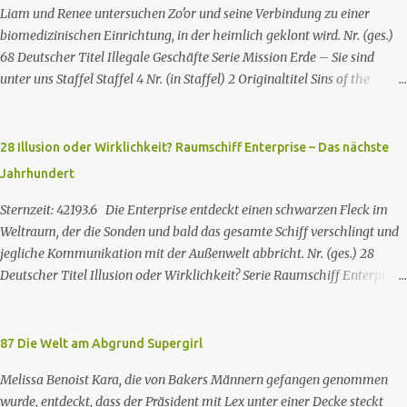
Liam und Renee untersuchen Zo'or und seine Verbindung zu einer
biomedizinischen Einrichtung, in der heimlich geklont wird. Nr. (ges.)
68 Deutscher Titel Illegale Geschäfte Serie Mission Erde – Sie sind
unter uns Staffel Staffel 4 Nr. (in Staffel) 2 Original­titel Sins of the
Father Regie Will Dixon Drehbuch Robin Bernheim Erstaus­strahlung
USA 9. Okt. 2000 Deutsch­sprachige Erstaus­strahlung (D) 25. Sep. 2001
Es kommt eine außerirdische Rasse, die Taelons oder Gefährten
28 Illusion oder Wirklichkeit? Raumschiff Enterprise – Das nächste
genannt wird, auf die Erde. Sie bieten den Menschen auf der Erde
Jahrhundert
Technologien an, mit denen sie Krankheiten und Hungersnöte
eindämmen, Umweltprobleme lösen und Konflikte beenden können. Im
Sternzeit: 42193.6 Die Enterprise entdeckt einen schwarzen Fleck im
Gegenzug verlangen sie, dass man sie auf der Erde leben lässt. Doch
Weltraum, der die Sonden und bald das gesamte Schiff verschlingt und
eine Gruppe von Erdlingen, die an der Freundlichkeit der Taelons
jegliche Kommunikation mit der Außenwelt abbricht. Nr. (ges.) 28
zweifelt, organisiert eine Widerstandsbewegung, um ihre wahren
Deutscher Titel Illusion oder Wirklichkeit? Serie Raumschiff Enterprise
Absichten zu entlarven. Wir entdecken eine Verbindung zwischen den
– Das nächste Jahrhundert Staffel Staffel 2 Nr. (St.) 2 Original­titel
beiden Spezies und verstehen nach und nach, dass jede Spezies die...
Where Silence Has Lease Regie Winrich Kolbe Buch Jack B. Sowards
Erstaus­strahlung USA 26. Nov. 1988 Deutsch­sprachige Erstaus­
87 Die Welt am Abgrund Supergirl
strahlung (ZDF) 20. Apr. 1991 Deutschsprachige Erstausstrahlung der
Melissa Benoist Kara, die von Bakers Männern gefangen genommen
HD-restaurierten Fassung im Pay-TV (Syfy) 17. Jan. 2013 Raumschiff
wurde, entdeckt, dass der Präsident mit Lex unter einer Decke steckt
Enterprise – Das nächste Jahrhundert spielt im 24. Jahrhundert und