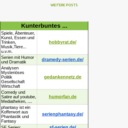
WEITERE POSTS
Kunterbuntes ...
Spiele, Ábenteuer,
Kunst, Essen und
hobbyrat.de/
Trinken,
Musik,Tiere...
u.v.m.
Serien mit Humor
dramedy-serien.de/
und Dramatik
Analysen
Mysteriöses
gedankennetz.de
Politik
Gesellschaft
Wirtschaft
Comedy und
humorfan.de
Satire auf youtube,
Mediatheken, ....
phantasy ist ein
Kofferwort aus
serienphantasy.de/
Phantastik und
Fantasy
sf-serien.de/
SF Serien: