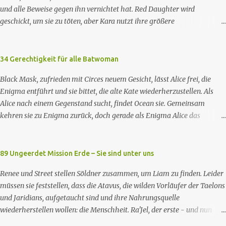
und alle Beweise gegen ihn vernichtet hat. Red Daughter wird
erzählt von den Missionen der Besatzung des
geschickt, um sie zu töten, aber Kara nutzt ihre größere
Sternenflottenraumschiffs Enterprise-D. Zu den Missionen gehören das
Widerstandsfähigkeit gegenüber Kryptonit, um sich zu befreien und zu
Erforschen von fremden Kulturen und von Phänomenen im All, die
fliehen. Kara ist demoralisiert und hat das Gefühl, dass sie die Situation
Vermittlung und Schlichtung bei sozialen und interkulturellen
nicht alleine bewältigen kann. Sie würde sich gerne wieder auf Alex
34 Gerechtigkeit für alle Batwoman
Konflikten und die Hilfe bei technischen Problemen. Mitunter geht es
verlassen, aber J'onn warnt sie, dass sich Alex' Psyche inzwischen
au...
Black Mask, zufrieden mit Circes neuem Gesicht, lässt Alice frei, die
angepasst hat und die Wiedererlangung ihrer Erinnerungen sie in den
Enigma entführt und sie bittet, die alte Kate wiederherzustellen. Als
Wahnsinn treiben könnte. Lena informiert Alex unterdessen über Lex'
Alice nach einem Gegenstand sucht, findet Ocean sie. Gemeinsam
Plan und seine Experimente an Außerirdischen, um deren Kräfte zu
kehren sie zu Enigma zurück, doch gerade als Enigma Alice das
kanalisieren. Brainy, J'onn und Dreamer beschließen, die Außerirdischen
Passwort verraten will, um Kates Hypnose zu brechen, tötet Ocean
aufzuspüren, um an Lex heranzukommen, und dank einer Vision von
Enigma und sagt Alice, dass sie Kate besser nicht zurückhaben wolle.
Dreamer entdecken sie, dass diese in einer Einrichtung von Amertek
Währenddessen nehmen zwei GCPd-Beamte Ryan und Luke in einem
89 Ungeerdet Mission Erde – Sie sind unter uns
gefangen gehalten werden, von wo aus sie durch ein ...
Club fest. Als Sophie die gleichen weißen, rassistischen Polizisten zur
Renee und Street stellen Söldner zusammen, um Liam zu finden. Leider
Rede stellt, wird auch sie verhaftet. Die drei treffen auf einen
müssen sie feststellen, dass die Atavus, die wilden Vorläufer der Taelons
Gefangenen namens Eli. Imani besorgt sich einen Anwalt, um sie
und Jaridians, aufgetaucht sind und ihre Nahrungsquelle
rauszuholen. Inzwischen hat das neue Snakebite viele
wiederherstellen wollen: die Menschheit. Ra'Jel, der erste - und nun
Drogenabhängige in fleischfressende Monster verwandelt. Ein Opfer
letzte - Taelon, ist ebenfalls zurückgekehrt und informiert Renee, dass
findet Marys Klinik, in der sich Jacob erholt hat, hilft Mary mit den