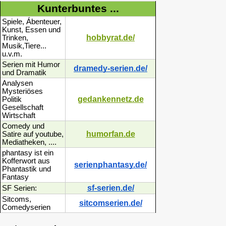
Kunterbuntes ...
Spiele, Ábenteuer,
Kunst, Essen und
hobbyrat.de/
Trinken,
Musik,Tiere...
u.v.m.
Serien mit Humor
dramedy-serien.de/
und Dramatik
Analysen
Mysteriöses
gedankennetz.de
Politik
Gesellschaft
Wirtschaft
Comedy und
humorfan.de
Satire auf youtube,
Mediatheken, ....
phantasy ist ein
Kofferwort aus
serienphantasy.de/
Phantastik und
Fantasy
sf-serien.de/
SF Serien:
Sitcoms,
sitcomserien.de/
Comedyserien