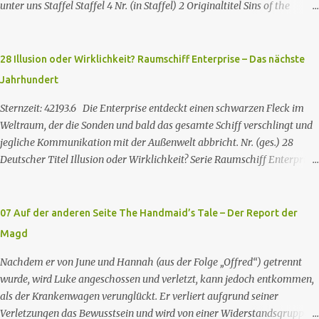
unter uns Staffel Staffel 4 Nr. (in Staffel) 2 Original­titel Sins of the
Father Regie Will Dixon Drehbuch Robin Bernheim Erstaus­strahlung
USA 9. Okt. 2000 Deutsch­sprachige Erstaus­strahlung (D) 25. Sep. 2001
Es kommt eine außerirdische Rasse, die Taelons oder Gefährten
28 Illusion oder Wirklichkeit? Raumschiff Enterprise – Das nächste
genannt wird, auf die Erde. Sie bieten den Menschen auf der Erde
Jahrhundert
Technologien an, mit denen sie Krankheiten und Hungersnöte
eindämmen, Umweltprobleme lösen und Konflikte beenden können. Im
Sternzeit: 42193.6 Die Enterprise entdeckt einen schwarzen Fleck im
Gegenzug verlangen sie, dass man sie auf der Erde leben lässt. Doch
Weltraum, der die Sonden und bald das gesamte Schiff verschlingt und
eine Gruppe von Erdlingen, die an der Freundlichkeit der Taelons
jegliche Kommunikation mit der Außenwelt abbricht. Nr. (ges.) 28
zweifelt, organisiert eine Widerstandsbewegung, um ihre wahren
Deutscher Titel Illusion oder Wirklichkeit? Serie Raumschiff Enterprise
Absichten zu entlarven. Wir entdecken eine Verbindung zwischen den
– Das nächste Jahrhundert Staffel Staffel 2 Nr. (St.) 2 Original­titel
beiden Spezies und verstehen nach und nach, dass jede Spezies die...
Where Silence Has Lease Regie Winrich Kolbe Buch Jack B. Sowards
Erstaus­strahlung USA 26. Nov. 1988 Deutsch­sprachige Erstaus­
07 Auf der anderen Seite The Handmaid’s Tale – Der Report der
strahlung (ZDF) 20. Apr. 1991 Deutschsprachige Erstausstrahlung der
Magd
HD-restaurierten Fassung im Pay-TV (Syfy) 17. Jan. 2013 Raumschiff
Enterprise – Das nächste Jahrhundert spielt im 24. Jahrhundert und
Nachdem er von June und Hannah (aus der Folge „Offred“) getrennt
erzählt von den Missionen der Besatzung des
wurde, wird Luke angeschossen und verletzt, kann jedoch entkommen,
Sternenflottenraumschiffs Enterprise-D. Zu den Missionen gehören das
als der Krankenwagen verunglückt. Er verliert aufgrund seiner
Erforschen von fremden Kulturen und von Phänomenen im All, die
Verletzungen das Bewusstsein und wird von einer Widerstandsgruppe