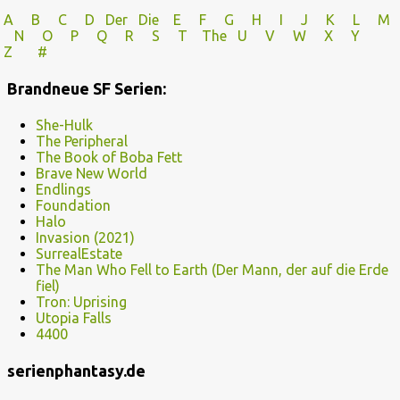
A
B
C
D
Der
Die
E
F
G
H
I J
K
L
M
N
O
P Q
R
S
T
The
U V
W X Y
Z
#
Brandneue SF Serien:
She-Hulk
The Peripheral
The Book of Boba Fett
Brave New World
Endlings
Foundation
Halo
Invasion (2021)
SurrealEstate
The Man Who Fell to Earth (Der Mann, der auf die Erde
fiel)
Tron: Uprising
Utopia Falls
4400
serienphantasy.de