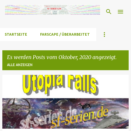
Direkt zum Hauptbereich
STARTSEITE
FARSCAPE / ÜBERARBEITET
Es werden Posts vom Oktober, 2020 angezeigt.
ALLE ANZEIGEN
P
o
s
t
s