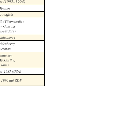
st (1992–1994)
inuten
7 Staffeln
h (Titelmelodie),
er Courage
ek-Fanfare)
ddenberry
ddenberry,
 Berman
attaway,
McCarthy,
 Jones
er 1987 (USA)
r 1990 auf ZDF