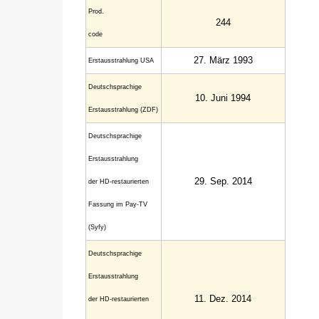
Prod.
244
code
27. März 1993
Erstaus­strahlung USA
Deutsch­sprachige
10. Juni 1994
Erstaus­strahlung (ZDF)
Deutschsprachige
Erstausstrahlung
29. Sep. 2014
der HD-restaurierten
Fassung im Pay-TV
(Syfy)
Deutschsprachige
Erstausstrahlung
11. Dez. 2014
der HD-restaurierten