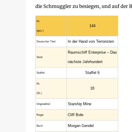
die Schmuggler zu besiegen, und auf der Ba
Nr.
144
(ges.)
In der Hand von Terroristen
Deutscher Titel
Raumschiff Enterprise – Das
Serie
nächste Jahrhundert
Staffel 6
Staffel
Nr.
18
(St.)
Starship Mine
Original­titel
Cliff Bole
Regie
Morgan Gendel
Buch