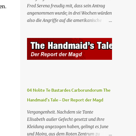
Fred Serena freudig mit, dass sein Antrag
en.
angenommen wurde; in drei Wochen würden
also die Angriffe auf die amerikanische
Regierung beginnen. Fred kämpft dafür,
dass auch seine Frau, eine Journalistin und
konservative Intellektuelle, an den
Sitzungen des Rates teilnehmen kann, aber
die anderen zukünftigen Kommandanten
lehnen die Teilnahme von Frauen weiterhin
entschieden ab. Gegenwart. Die Waterfords
beherbergen eine Delegation aus Mexiko,
um ein für Gilead lebenswichtiges
04 Nolite Te Bastardes Carborundorum The
Handelsabkommen zu unterzeichnen.
Handmaid’s Tale – Der Report der Magd
Botschafterin Castillo konfrontiert Serena
mit ihrem Buch „Der Platz einer Frau”, das
Vergangenheit. Nachdem sie Tante
als Manifest von Gilead gilt und einen
Elisabeth außer Gefecht gesetzt und ihre
„häuslichen Feminismus” für eine
Kleidung angezogen haben, gelingt es June
Gesellschaft postuliert, deren oberstes Gut
und Moira, aus dem Roten Zentrum zu