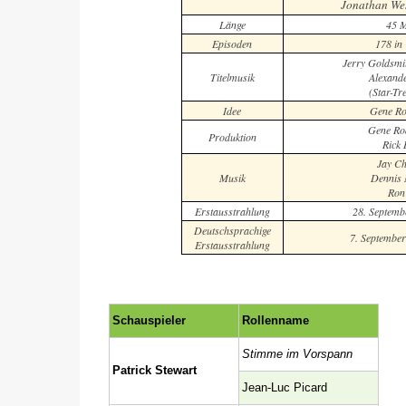
Jonathan We
Länge
45 M
Episoden
178 in 
Jerry Goldsmit
Titelmusik
Alexand
(Star-Tr
Idee
Gene Ro
Gene Ro
Produktion
Rick
Jay Ch
Musik
Dennis 
Ron
Erstausstrahlung
28. Septemb
Deutschsprachige
7. Septembe
Erstausstrahlung
Schauspieler
Rollenname
Stimme im Vorspann
Patrick Stewart
Jean-Luc Picard