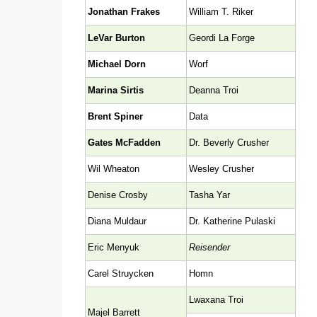
Jonathan Frakes
William T. Riker
LeVar Burton
Geordi La Forge
Michael Dorn
Worf
Marina Sirtis
Deanna Troi
Brent Spiner
Data
Gates McFadden
Dr. Beverly Crusher
Wil Wheaton
Wesley Crusher
Denise Crosby
Tasha Yar
Diana Muldaur
Dr. Katherine Pulaski
Eric Menyuk
Reisender
Carel Struycken
Homn
Lwaxana Troi
Majel Barrett