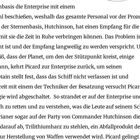
basis die Enterprise mit einem
hl beschießen, weshalb das gesamte Personal vor der Proz
er Sternenbasis, Hutchinson, hat einen Empfang für die
amit sie die Zeit in Ruhe verbringen können. Das Problem is
t ist und der Empfang langweilig zu werden verspricht.
 dass der Planet, um den der Stützpunkt kreist, einige
nn, kehrt Picard zur Enterprise zurück, um seinen
in stellt fest, dass das Schiff nicht verlassen ist und
eit mit einem der Techniker der Besatzung versucht Picar
ie wird abgeschaltet. So strandet er auf der Enterprise un
ch zu retten und zu verstehen, was die Leute auf seinem Sc
rianer sogar auf der Party von Commander Hutchinson di
lt darauf ab, Trilithiumharz zu stehlen, ein Abfallprodukt d
zur Herstellung von Waffen verwendet wird. Picard gelingt 