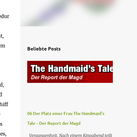
edur
t,
 Um
Beliebte Posts
d,
d
hiff
06 Der Platz einer Frau The Handmaid’s
e
Tale – Der Report der Magd
es
es,
Vergangenheit. Nach einem Kinoabend teilt