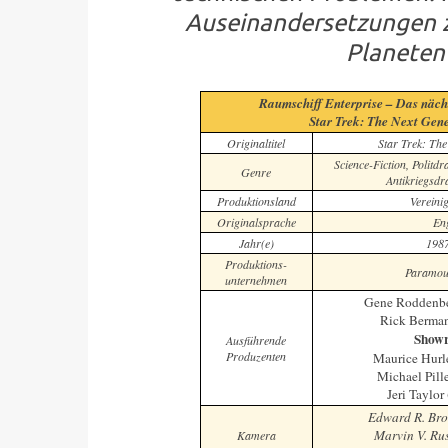
Auseinandersetzungen z
Planeten
Raumschiff Enterprise – Das näch
Star Trek: The Next Gen
Originaltitel
Star Trek: The
Science-Fiction, Politd
Genre
Antikriegsdr
Produktionsland
Vereinig
Originalsprache
Eng
Jahr(e)
198
Produktions-
Paramoun
unternehmen
Gene Roddenbe
Rick Berma
Showr
Ausführende
Produzenten
Maurice Hurl
Michael Pill
Jeri Taylo
Edward R. Br
Marvin V. Ru
Kamera