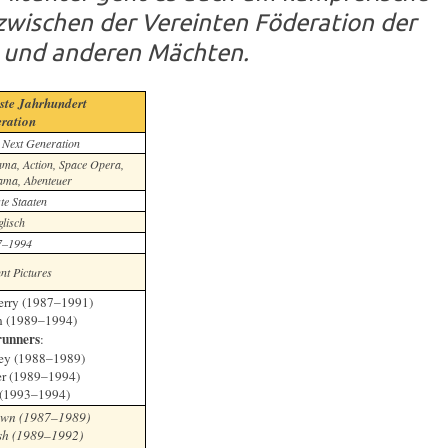
wischen der Vereinten Föderation der
 und anderen Mächten.
ste Jahrhundert
eration
 Next Generation
rama, Action, Space Opera,
ama, Abenteuer
te Staaten
lisch
7–1994
t Pictures
rry (1987–1991)
n (1989–1994)
unners
:
ey (1988–1989)
er (1989–1994)
r (1993–1994)
own (1987–1989)
sh (1989–1992)