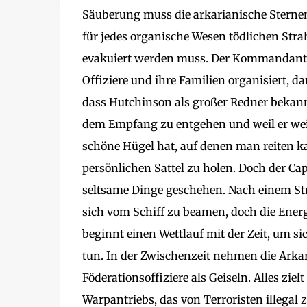
Säuberung muss die arkarianische Sternen
für jedes organische Wesen tödlichen Stra
evakuiert werden muss. Der Kommandant d
Offiziere und ihre Familien organisiert, d
dass Hutchinson als großer Redner bekann
dem Empfang zu entgehen und weil er weiß,
schöne Hügel hat, auf denen man reiten ka
persönlichen Sattel zu holen. Doch der Capta
seltsame Dinge geschehen. Nach einem Str
sich vom Schiff zu beamen, doch die Energ
beginnt einen Wettlauf mit der Zeit, um si
tun. In der Zwischenzeit nehmen die Arka
Föderationsoffiziere als Geiseln. Alles zie
Warpantriebs, das von Terroristen illegal 