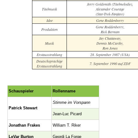
Jerry Goldsmith (Titelmelodie),
Titelmusik
Alexander Courage
(Star-Trek-Fanfare)
Idee
Gene Roddenberry
Gene Roddenberry,
Produktion
Rick Berman
Jay Chattaway,
Musik
Dennis McCarthy,
Ron Jones
Erstausstrahlung
28. September 1987 (USA)
Deutschsprachige
7. September 1990 auf ZDF
Erstausstrahlung
Schauspieler
Rollenname
Stimme im Vorspann
Patrick Stewart
Jean-Luc Picard
Jonathan Frakes
William T. Riker
LeVar Burton
Geordi La Forge