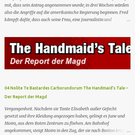
mit, dass sein Antrag angenommen wurde; in drei Wochen würden
also die Angriffe auf die amerikanische Regierung beginnen. Fred
kämpft dafür, dass auch seine Frau, eine Journalistin und
konservative Intellektuelle, an den Sitzungen des Rates teilnehmen
kann, aber die anderen zukünftigen Kommandanten lehnen die
Teilnahme von Frauen weiterhin entschieden ab. Gegenwart. Die
Waterfords beherbergen eine Delegation aus Mexiko, um ein für
Gilead lebenswichtiges Handelsabkommen zu unterzeichnen.
Botschafterin Castillo konfrontiert Serena mit ihrem Buch „Der
Platz einer Frau”, das als Manifest von Gilead gilt und einen
„häuslichen Feminismus” für eine Gesellschaft postuliert, deren
oberstes Gut die Fortpflanzung ist. June und andere Mägde werden
04 Nolite Te Bastardes Carborundorum The Handmaid’s Tale –
zum Staatsbankett mit der mexikanischen Regierung eingeladen,
Der Report der Magd
wo Serena stolz die „Kinder von Gilead” vorstellt. June nutzt die
Gelegenheit, mit Castillo unter vier Augen zu sprechen, ...
Vergangenheit. Nachdem sie Tante Elisabeth außer Gefecht
gesetzt und ihre Kleidung angezogen haben, gelingt es June und
Moira, aus dem Roten Zentrum zu fliehen. Am Bahnhof
angekommen, steigt Moira in den Zug, der sie nach Boston bringen