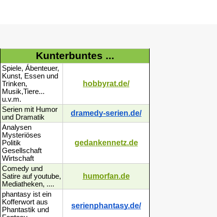
Kunterbuntes ...
Spiele, Ábenteuer,
Kunst, Essen und
hobbyrat.de/
Trinken,
Musik,Tiere...
u.v.m.
Serien mit Humor
dramedy-serien.de/
und Dramatik
Analysen
Mysteriöses
gedankennetz.de
Politik
Gesellschaft
Wirtschaft
Comedy und
humorfan.de
Satire auf youtube,
Mediatheken, ....
phantasy ist ein
Kofferwort aus
serienphantasy.de/
Phantastik und