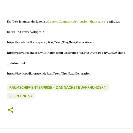
Der Text ist unter der Lizenz
„Creative Commons Attribution/Share Alike“
verfügbar.
Daten und Texte :Wikipedia
https://en.wikipedia.org/wiki/Star_Trek:_The_Next_Generation
https://de.wikipedia.org/wiki/Raumschiff_Enterprise_%E2%80%93_Das_n%C3%A4chste
_Jahrhundert
https://it.wikipedia.org/wiki/Star_Trek:_The_Next_Generation
RAUMSCHIFF ENTERPRISE – DAS NÄCHSTE JAHRHUNDERT
RS ENT NG S7