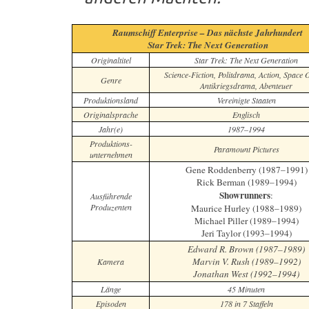
Raumschiff Enterprise – Das nächste Jahrhundert
Star Trek: The Next Generation
Originaltitel
Star Trek: The Next Generation
Science-Fiction, Politdrama, Action, Space 
Genre
Antikriegsdrama, Abenteuer
Produktionsland
Vereinigte Staaten
Originalsprache
Englisch
Jahr(e)
1987–1994
Produktions-
Paramount Pictures
unternehmen
Gene Roddenberry (1987–1991)
Rick Berman (1989–1994)
Showrunners
:
Ausführende
Produzenten
Maurice Hurley (1988–1989)
Michael Piller (1989–1994)
Jeri Taylor (1993–1994)
Edward R. Brown (1987–1989)
Marvin V. Rush (1989–1992)
Kamera
Jonathan West (1992–1994)
Länge
45 Minuten
Episoden
178 in 7 Staffeln