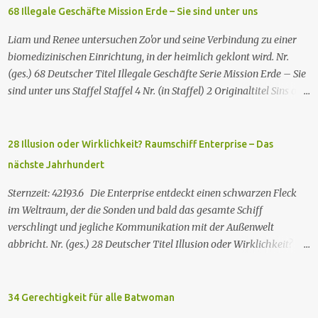
68 Illegale Geschäfte Mission Erde – Sie sind unter uns
Liam und Renee untersuchen Zo'or und seine Verbindung zu einer
biomedizinischen Einrichtung, in der heimlich geklont wird. Nr.
(ges.) 68 Deutscher Titel Illegale Geschäfte Serie Mission Erde – Sie
sind unter uns Staffel Staffel 4 Nr. (in Staffel) 2 Original­titel Sins of
the Father Regie Will Dixon Drehbuch Robin Bernheim Erstaus­
strahlung USA 9. Okt. 2000 Deutsch­sprachige Erstaus­strahlung (D)
25. Sep. 2001 Es kommt eine außerirdische Rasse, die Taelons oder
28 Illusion oder Wirklichkeit? Raumschiff Enterprise – Das
Gefährten genannt wird, auf die Erde. Sie bieten den Menschen auf
nächste Jahrhundert
der Erde Technologien an, mit denen sie Krankheiten und
Hungersnöte eindämmen, Umweltprobleme lösen und Konflikte
Sternzeit: 42193.6 Die Enterprise entdeckt einen schwarzen Fleck
beenden können. Im Gegenzug verlangen sie, dass man sie auf der
im Weltraum, der die Sonden und bald das gesamte Schiff
Erde leben lässt. Doch eine Gruppe von Erdlingen, die an der
verschlingt und jegliche Kommunikation mit der Außenwelt
Freundlichkeit der Taelons zweifelt, organisiert eine
abbricht. Nr. (ges.) 28 Deutscher Titel Illusion oder Wirklichkeit?
Widerstandsbewegung, um ihre wahren Absichten zu entlarven.
Serie Raumschiff Enterprise – Das nächste Jahrhundert Staffel
Wir entdecken eine Verbindung zwischen den beiden Spezies und
Staffel 2 Nr. (St.) 2 Original­titel Where Silence Has Lease Regie
verstehen nach und nach, dass jede Spezies die...
Winrich Kolbe Buch Jack B. Sowards Erstaus­strahlung USA 26. Nov.
34 Gerechtigkeit für alle Batwoman
1988 Deutsch­sprachige Erstaus­strahlung (ZDF) 20. Apr. 1991