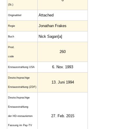
(St.)
Attached
Original­titel
Jonathan Frakes
Regie
Nick Sagan[a]
Buch
Prod.
260
code
6. Nov. 1993
Erstaus­strahlung USA
Deutsch­sprachige
13. Juni 1994
Erstaus­strahlung (ZDF)
Deutschsprachige
Erstausstrahlung
27. Feb. 2015
der HD-restaurierten
Fassung im Pay-TV