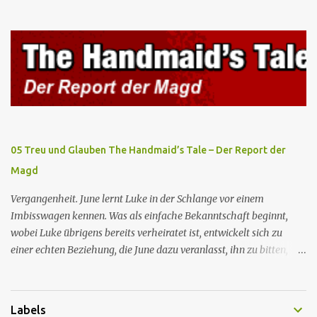
wird, kann jedoch June nicht retten, die von den Wachen gefangen
genommen und zurück ins Rote Zentrum gebracht wird, wo Tante
Elisabeth sie mit der Peitsche bestraft. Gegenwart. June ist seit
dreizehn Tagen in ihrem Zimmer eingesperrt und entdeckt im
Kleiderschrank die Inschrift „Nolite te bastardes carborundorum”,
die wahrscheinlich von der Magd Difred hinterlassen wurde, die
vor ihr dort war. In Erwartung der Zeremonie bringt Serena June
zum Gynäkologen, der sich bereit erklärt, sie zu schwängern, da
Fred unfruchtbar ist und nur sie für eine ausbleibende
05 Treu und Glauben The Handmaid’s Tale – Der Report der
Schwangerschaft verantwortlich gemacht würde. June lehnt ab,
Magd
auch wenn dies das Scheitern der Zeremonie bedeutet. Während
des versprochenen Scrabble-Spiels fragt June Fred nach der
Vergangenheit. June lernt Luke in der Schlange vor einem
Bedeutung des lat...
Imbisswagen kennen. Was als einfache Bekanntschaft beginnt,
wobei Luke übrigens bereits verheiratet ist, entwickelt sich zu
einer echten Beziehung, die June dazu veranlasst, ihn zu bitten,
seine Frau zu verlassen. Gegenwart. Serena weiß um Freds
Unfruchtbarkeit und beschließt daher, dass June heimlich von Nick
schwanger werden soll. Im Supermarkt trifft June auf Emily, die
Labels