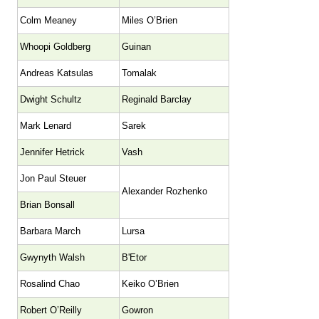
Colm Meaney
Miles O’Brien
Whoopi Goldberg
Guinan
Andreas Katsulas
Tomalak
Dwight Schultz
Reginald Barclay
Mark Lenard
Sarek
Jennifer Hetrick
Vash
Jon Paul Steuer
Alexander Rozhenko
Brian Bonsall
Barbara March
Lursa
Gwynyth Walsh
B'Etor
Rosalind Chao
Keiko O’Brien
Robert O’Reilly
Gowron