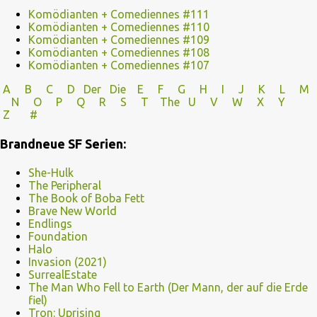
Komödianten + Comediennes #111
Komödianten + Comediennes #110
Komödianten + Comediennes #109
Komödianten + Comediennes #108
Komödianten + Comediennes #107
A
B
C
D
Der
Die
E
F
G
H
I J
K
L
M
N
O
P Q
R
S
T
The
U V
W X Y
Z
#
Brandneue SF Serien:
She-Hulk
The Peripheral
The Book of Boba Fett
Brave New World
Endlings
Foundation
Halo
Invasion (2021)
SurrealEstate
The Man Who Fell to Earth (Der Mann, der auf die Erde
fiel)
Tron: Uprising