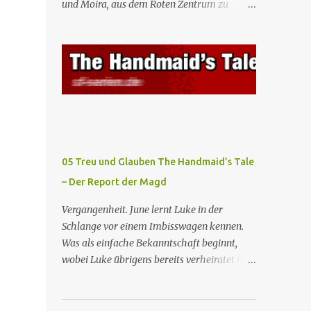
und Moira, aus dem Roten Zentrum zu
Mägde werden zum Staatsbankett mit der
fliehen. Am Bahnhof angekommen, steigt
mexikanischen Regierung eingeladen, wo
Moira in den Zug, der sie nach Boston
Serena stolz die „Kinder von Gilead”
bringen wird, kann jedoch June nicht retten,
vorstellt. June nutzt die Gelegenheit, mit
die von den Wachen gefangen genommen
Castillo unter vier Augen zu sprechen, ...
und zurück ins Rote Zentrum gebracht wird,
wo Tante Elisabeth sie mit der Peitsche
bestraft. Gegenwart. June ist seit dreizehn
Tagen in ihrem Zimmer eingesperrt und
entdeckt im Kleiderschrank die Inschrift
05 Treu und Glauben The Handmaid’s Tale
„Nolite te bastardes carborundorum”, die
– Der Report der Magd
wahrscheinlich von der Magd Difred
hinterlassen wurde, die vor ihr dort war. In
Vergangenheit. June lernt Luke in der
Erwartung der Zeremonie bringt Serena
Schlange vor einem Imbisswagen kennen.
June zum Gynäkologen, der sich bereit
Was als einfache Bekanntschaft beginnt,
erklärt, sie zu schwängern, da Fred
wobei Luke übrigens bereits verheiratet ist,
unfruchtbar ist und nur sie für eine
entwickelt sich zu einer echten Beziehung,
ausbleibende Schwangerschaft
die June dazu veranlasst, ihn zu bitten, seine
verantwortlich gemacht würde. June lehnt
Frau zu verlassen. Gegenwart. Serena weiß