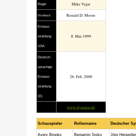
Mike Vejar
Regie
Ronald D. Moore
Drehbuch
Erstaus­
8. Mai 1999
strahlung
USA
Deutsch­
sprachige
26. Feb. 2000
Erstaus­
strahlung
(D)
www.sf-serien.de
Schauspieler
Rollenname
Deutscher Sy
Avery Brooks
Benjamin Sisko
Jörg Hengstler