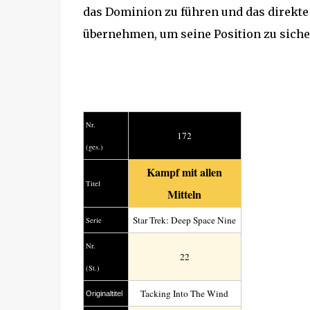
das Dominion zu führen und das direkt
übernehmen, um seine Position zu siche
Nr.
172
(ges.)
Kampf mit allen
Titel
Mitteln
Star Trek: Deep Space Nine
Serie
Nr.
22
(St.)
Tacking Into The Wind
Original­titel