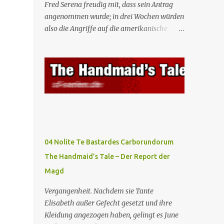
Fred Serena freudig mit, dass sein Antrag
angenommen wurde; in drei Wochen würden
also die Angriffe auf die amerikanische
Regierung beginnen. Fred kämpft dafür,
dass auch seine Frau, eine Journalistin und
konservative Intellektuelle, an den
Sitzungen des Rates teilnehmen kann, aber
die anderen zukünftigen Kommandanten
lehnen die Teilnahme von Frauen weiterhin
entschieden ab. Gegenwart. Die Waterfords
beherbergen eine Delegation aus Mexiko,
um ein für Gilead lebenswichtiges
04 Nolite Te Bastardes Carborundorum
Handelsabkommen zu unterzeichnen.
The Handmaid’s Tale – Der Report der
Botschafterin Castillo konfrontiert Serena
Magd
mit ihrem Buch „Der Platz einer Frau”, das
als Manifest von Gilead gilt und einen
Vergangenheit. Nachdem sie Tante
„häuslichen Feminismus” für eine
Elisabeth außer Gefecht gesetzt und ihre
Gesellschaft postuliert, deren oberstes Gut
Kleidung angezogen haben, gelingt es June
die Fortpflanzung ist. June und andere