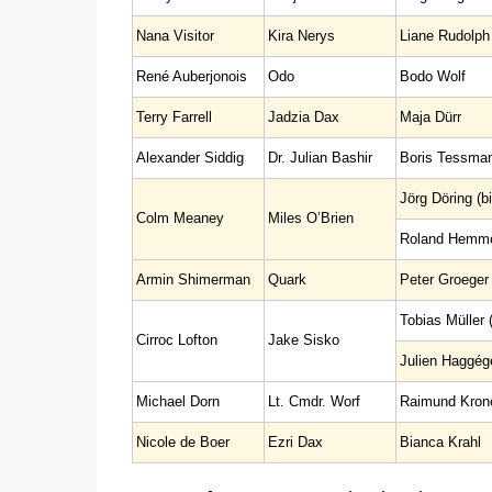
Nana Visitor
Kira Nerys
Liane Rudolph
René Auberjonois
Odo
Bodo Wolf
Terry Farrell
Jadzia Dax
Maja Dürr
Alexander Siddig
Dr. Julian Bashir
Boris Tessma
Jörg Döring (b
Colm Meaney
Miles O’Brien
Roland Hemmo 
Armin Shimerman
Quark
Peter Groeger
Tobias Müller (
Cirroc Lofton
Jake Sisko
Julien Haggége
Michael Dorn
Lt. Cmdr. Worf
Raimund Kron
Nicole de Boer
Ezri Dax
Bianca Krahl