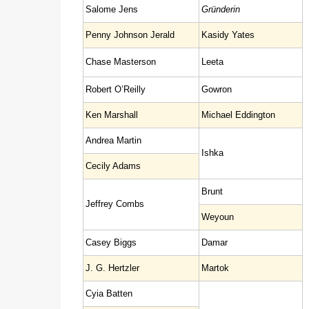
Salome Jens
Gründerin
Penny Johnson Jerald
Kasidy Yates
Chase Masterson
Leeta
Robert O’Reilly
Gowron
Ken Marshall
Michael Eddington
Andrea Martin
Ishka
Cecily Adams
Brunt
Jeffrey Combs
Weyoun
Casey Biggs
Damar
J. G. Hertzler
Martok
Cyia Batten