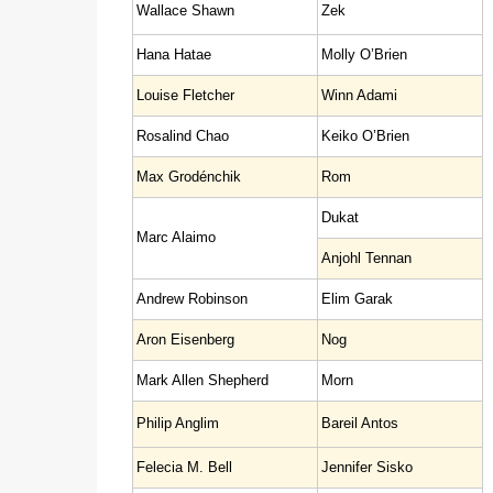
Wallace Shawn
Zek
Hana Hatae
Molly O’Brien
Louise Fletcher
Winn Adami
Rosalind Chao
Keiko O’Brien
Max Grodénchik
Rom
Dukat
Marc Alaimo
Anjohl Tennan
Andrew Robinson
Elim Garak
Aron Eisenberg
Nog
Mark Allen Shepherd
Morn
Philip Anglim
Bareil Antos
Felecia M. Bell
Jennifer Sisko