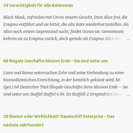
34 Gerechtigkeit für alle Batwoman
Black Mask, zufrieden mit Circes neuem Gesicht, lässt Alice frei, die
Enigma entführt und sie bittet, die alte Kate wiederherzustellen. Als
Alice nach einem Gegenstand sucht, findet Ocean sie. Gemeinsam
kehren sie zu Enigma zurück, doch gerade als Enigma Alice das
Passwort verraten will, um Kates Hypnose zu brechen, tötet Ocean
Enigma und sagt Alice, dass sie Kate besser nicht zurückhaben
wolle. Währenddessen nehmen zwei GCPd-Beamte Ryan und Luke
68 Illegale Geschäfte Mission Erde – Sie sind unter uns
in einem Club fest. Als Sophie die gleichen weißen, rassistischen
Liam und Renee untersuchen Zo'or und seine Verbindung zu einer
Polizisten zur Rede stellt, wird auch sie verhaftet. Die drei treffen
biomedizinischen Einrichtung, in der heimlich geklont wird. Nr.
auf einen Gefangenen namens Eli. Imani besorgt sich einen Anwalt,
(ges.) 68 Deutscher Titel Illegale Geschäfte Serie Mission Erde – Sie
um sie rauszuholen. Inzwischen hat das neue Snakebite viele
sind unter uns Staffel Staffel 4 Nr. (in Staffel) 2 Original­titel Sins of
Drogenabhängige in fleischfressende Monster verwandelt. Ein
the Father Regie Will Dixon Drehbuch Robin Bernheim Erstaus­
Opfer findet Marys Klinik, in der sich Jacob erholt hat, hilft Mary
strahlung USA 9. Okt. 2000 Deutsch­sprachige Erstaus­strahlung (D)
mit den Opfern und gesteht seine Abhängigkeit von dem Gift. Mary
25. Sep. 2001 Es kommt eine außerirdische Rasse, die Taelons oder
28 Illusion oder Wirklichkeit? Raumschiff Enterprise – Das
gelingt es, ein Heilmittel herzustellen, aber Batwoman müsste
Gefährten genannt wird, auf die Erde. Sie bieten den Menschen auf
jedem Opfer eine Spritze geben, ...
nächste Jahrhundert
der Erde Technologien an, mit denen sie Krankheiten und