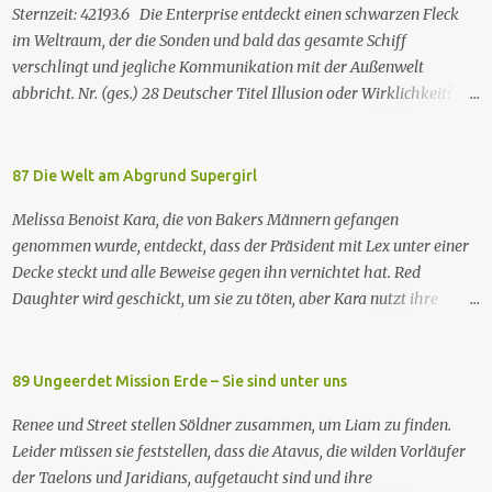
Hungersnöte eindämmen, Umweltprobleme lösen und Konflikte
Sternzeit: 42193.6 Die Enterprise entdeckt einen schwarzen Fleck
beenden können. Im Gegenzug verlangen sie, dass man sie auf der
im Weltraum, der die Sonden und bald das gesamte Schiff
Erde leben lässt. Doch eine Gruppe von Erdlingen, die an der
verschlingt und jegliche Kommunikation mit der Außenwelt
Freundlichkeit der Taelons zweifelt, organisiert eine
abbricht. Nr. (ges.) 28 Deutscher Titel Illusion oder Wirklichkeit?
Widerstandsbewegung, um ihre wahren Absichten zu entlarven.
Serie Raumschiff Enterprise – Das nächste Jahrhundert Staffel
Wir entdecken eine Verbindung zwischen den beiden Spezies und
Staffel 2 Nr. (St.) 2 Original­titel Where Silence Has Lease Regie
verstehen nach und nach, dass jede Spezies die...
Winrich Kolbe Buch Jack B. Sowards Erstaus­strahlung USA 26. Nov.
87 Die Welt am Abgrund Supergirl
1988 Deutsch­sprachige Erstaus­strahlung (ZDF) 20. Apr. 1991
Melissa Benoist Kara, die von Bakers Männern gefangen
Deutschsprachige Erstausstrahlung der HD-restaurierten Fassung
genommen wurde, entdeckt, dass der Präsident mit Lex unter einer
im Pay-TV (Syfy) 17. Jan. 2013 Raumschiff Enterprise – Das nächste
Decke steckt und alle Beweise gegen ihn vernichtet hat. Red
Jahrhundert spielt im 24. Jahrhundert und erzählt von den
Daughter wird geschickt, um sie zu töten, aber Kara nutzt ihre
Missionen der Besatzung des Sternenflottenraumschiffs Enterprise-
größere Widerstandsfähigkeit gegenüber Kryptonit, um sich zu
D. Zu den Missionen gehören das Erforschen von fremden Kulturen
befreien und zu fliehen. Kara ist demoralisiert und hat das Gefühl,
und von Phänomenen im All, die Vermittlung und Schlichtung bei
dass sie die Situation nicht alleine bewältigen kann. Sie würde sich
89 Ungeerdet Mission Erde – Sie sind unter uns
sozialen und interkulturellen Konflikten und die Hilfe bei
gerne wieder auf Alex verlassen, aber J'onn warnt sie, dass sich Alex'
technischen Problemen. Mitunter geht es au...
Renee und Street stellen Söldner zusammen, um Liam zu finden.
Psyche inzwischen angepasst hat und die Wiedererlangung ihrer
Leider müssen sie feststellen, dass die Atavus, die wilden Vorläufer
Erinnerungen sie in den Wahnsinn treiben könnte. Lena informiert
der Taelons und Jaridians, aufgetaucht sind und ihre
Alex unterdessen über Lex' Plan und seine Experimente an