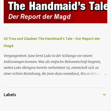
Elisabeth sie mit der Peitsche bestraft. Gegenwart. June ist seit
dreizehn Tagen in ihrem Zimmer eingesperrt und entdeckt im
Kleiderschrank die Inschrift „Nolite te bastardes carborundorum”,
die wahrscheinlich von der Magd Difred hinterlassen wurde, die
vor ihr dort war. In Erwartung der Zeremonie bringt Serena June
zum Gynäkologen, der sich bereit erklärt, sie zu schwängern, da
Fred unfruchtbar ist und nur sie für eine ausbleibende
05 Treu und Glauben The Handmaid’s Tale – Der Report der
Schwangerschaft verantwortlich gemacht würde. June lehnt ab,
Magd
auch wenn dies das Scheitern der Zeremonie bedeutet. Während
des versprochenen Scrabble-Spiels fragt June Fred nach der
Vergangenheit. June lernt Luke in der Schlange vor einem
Bedeutung des lat...
Imbisswagen kennen. Was als einfache Bekanntschaft beginnt,
wobei Luke übrigens bereits verheiratet ist, entwickelt sich zu
einer echten Beziehung, die June dazu veranlasst, ihn zu bitten,
seine Frau zu verlassen. Gegenwart. Serena weiß um Freds
Unfruchtbarkeit und beschließt daher, dass June heimlich von Nick
schwanger werden soll. Im Supermarkt trifft June auf Emily, die
Labels
aus dem Exil zurückgekehrt ist und nun die Magd Distephen ist.
June trifft sich mit Nick in seiner Hütte, unterzieht sich jedoch der
Zeremonie, um Fred nicht zu zeigen, dass sie von seiner Impotenz