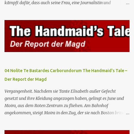
kämpft dafür, dass auch seine Frau, eine Journalistin und
konservative Intellektuelle, an den Sitzungen des Rates teilnehmen
kann, aber die anderen zukünftigen Kommandanten lehnen die
Teilnahme von Frauen weiterhin entschieden ab. Gegenwart. Die
Waterfords beherbergen eine Delegation aus Mexiko, um ein für
Gilead lebenswichtiges Handelsabkommen zu unterzeichnen.
Botschafterin Castillo konfrontiert Serena mit ihrem Buch „Der
Platz einer Frau”, das als Manifest von Gilead gilt und einen
„häuslichen Feminismus” für eine Gesellschaft postuliert, deren
oberstes Gut die Fortpflanzung ist. June und andere Mägde werden
04 Nolite Te Bastardes Carborundorum The Handmaid’s Tale –
zum Staatsbankett mit der mexikanischen Regierung eingeladen,
Der Report der Magd
wo Serena stolz die „Kinder von Gilead” vorstellt. June nutzt die
Gelegenheit, mit Castillo unter vier Augen zu sprechen, ...
Vergangenheit. Nachdem sie Tante Elisabeth außer Gefecht
gesetzt und ihre Kleidung angezogen haben, gelingt es June und
Moira, aus dem Roten Zentrum zu fliehen. Am Bahnhof
angekommen, steigt Moira in den Zug, der sie nach Boston bringen
wird, kann jedoch June nicht retten, die von den Wachen gefangen
genommen und zurück ins Rote Zentrum gebracht wird, wo Tante