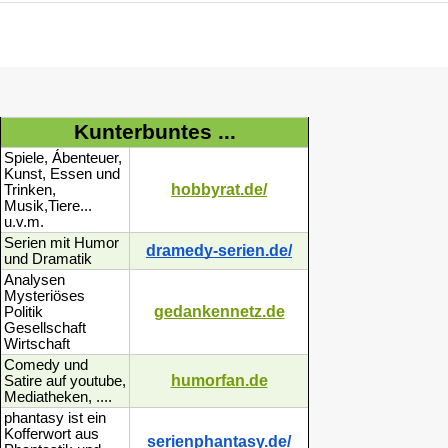
Kunterbuntes ...
Spiele, Ábenteuer,
Kunst, Essen und
hobbyrat.de/
Trinken,
Musik,Tiere...
u.v.m.
Serien mit Humor
dramedy-serien.de/
und Dramatik
Analysen
Mysteriöses
gedankennetz.de
Politik
Gesellschaft
Wirtschaft
Comedy und
humorfan.de
Satire auf youtube,
Mediatheken, ....
phantasy ist ein
Kofferwort aus
serienphantasy.de/