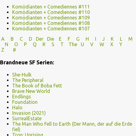
Komödianten + Comediennes #111
Komödianten + Comediennes #110
Komödianten + Comediennes #109
Komödianten + Comediennes #108
Komödianten + Comediennes #107
A
B
C
D
Der
Die
E
F
G
H
I J
K
L
M
N
O
P Q
R
S
T
The
U V
W X Y
Z
#
Brandneue SF Serien:
She-Hulk
The Peripheral
The Book of Boba Fett
Brave New World
Endlings
Foundation
Halo
Invasion (2021)
SurrealEstate
The Man Who Fell to Earth (Der Mann, der auf die Erde
fiel)
Tron: Uprising