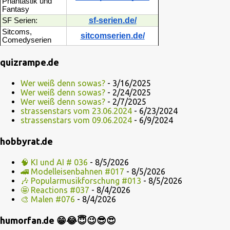
Phantastik und
Fantasy
sf-serien.de/
SF Serien:
Sitcoms,
sitcomserien.de/
Comedyserien
quizrampe.de
Wer weiß denn sowas?
- 3/16/2025
Wer weiß denn sowas?
- 2/24/2025
Wer weiß denn sowas?
- 2/7/2025
strassenstars vom 23.06.2024
- 6/23/2024
strassenstars vom 09.06.2024
- 6/9/2024
hobbyrat.de
🧠 KI und AI # 036
- 8/5/2026
🚄 Modelleisenbahnen #017
- 8/5/2026
🎶 Popularmusikforschung #013
- 8/5/2026
🤩 Reactions #037
- 8/4/2026
🎨 Malen #076
- 8/4/2026
humorfan.de 😁😂😇😉😎😍