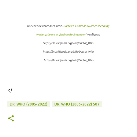
Der Text ist unter der Lizenz
„Creative-Commons Namensnennung –
Weitergabe unter gleichen Bedingungen“
verfügbar;
https://de.wikipedia.org/wiki/Doctor_Who
https://en.wikipedia.org/wiki/Doctor_Who
https://fr.wikipedia.org/wiki/Doctor_Who
</
DR. WHO (2005-2022)
DR. WHO (2005-2022) S07