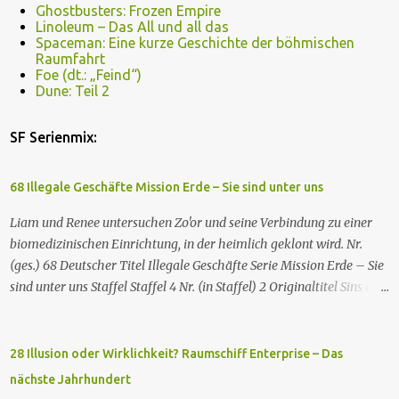
Ghostbusters: Frozen Empire
Linoleum – Das All und all das
Spaceman: Eine kurze Geschichte der böhmischen
Raumfahrt
Foe (dt.: „Feind“)
Dune: Teil 2
SF Serienmix:
68 Illegale Geschäfte Mission Erde – Sie sind unter uns
Liam und Renee untersuchen Zo'or und seine Verbindung zu einer
biomedizinischen Einrichtung, in der heimlich geklont wird. Nr.
(ges.) 68 Deutscher Titel Illegale Geschäfte Serie Mission Erde – Sie
sind unter uns Staffel Staffel 4 Nr. (in Staffel) 2 Original­titel Sins of
the Father Regie Will Dixon Drehbuch Robin Bernheim Erstaus­
strahlung USA 9. Okt. 2000 Deutsch­sprachige Erstaus­strahlung (D)
25. Sep. 2001 Es kommt eine außerirdische Rasse, die Taelons oder
28 Illusion oder Wirklichkeit? Raumschiff Enterprise – Das
Gefährten genannt wird, auf die Erde. Sie bieten den Menschen auf
nächste Jahrhundert
der Erde Technologien an, mit denen sie Krankheiten und