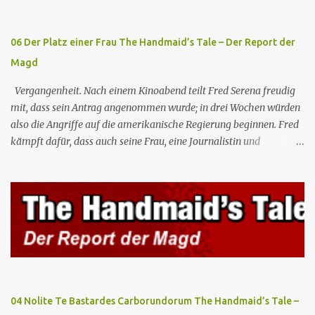
sie, dass diese in einer Einrichtung von Amertek gefangen gehalten
werden, von wo aus sie durch ein ...
06 Der Platz einer Frau The Handmaid’s Tale – Der Report der
Magd
Vergangenheit. Nach einem Kinoabend teilt Fred Serena freudig
mit, dass sein Antrag angenommen wurde; in drei Wochen würden
also die Angriffe auf die amerikanische Regierung beginnen. Fred
kämpft dafür, dass auch seine Frau, eine Journalistin und
konservative Intellektuelle, an den Sitzungen des Rates teilnehmen
kann, aber die anderen zukünftigen Kommandanten lehnen die
Teilnahme von Frauen weiterhin entschieden ab. Gegenwart. Die
Waterfords beherbergen eine Delegation aus Mexiko, um ein für
Gilead lebenswichtiges Handelsabkommen zu unterzeichnen.
Botschafterin Castillo konfrontiert Serena mit ihrem Buch „Der
Platz einer Frau”, das als Manifest von Gilead gilt und einen
„häuslichen Feminismus” für eine Gesellschaft postuliert, deren
oberstes Gut die Fortpflanzung ist. June und andere Mägde werden
04 Nolite Te Bastardes Carborundorum The Handmaid’s Tale –
zum Staatsbankett mit der mexikanischen Regierung eingeladen,