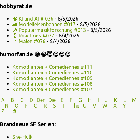
hobbyrat.de
🧠 KI und AI # 036
- 8/5/2026
🚄 Modelleisenbahnen #017
- 8/5/2026
🎶 Popularmusikforschung #013
- 8/5/2026
🤩 Reactions #037
- 8/4/2026
🎨 Malen #076
- 8/4/2026
humorfan.de 😁😂😇😉😎😍
Komödianten + Comediennes #111
Komödianten + Comediennes #110
Komödianten + Comediennes #109
Komödianten + Comediennes #108
Komödianten + Comediennes #107
A
B
C
D
Der
Die
E
F
G
H
I J
K
L
M
N
O
P Q
R
S
T
The
U V
W X Y
Z
#
Brandneue SF Serien:
She-Hulk