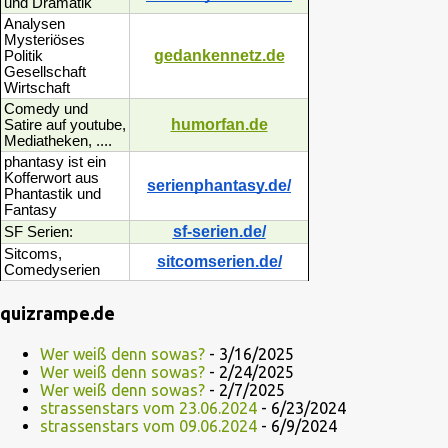
und Dramatik
Analysen
Mysteriöses
gedankennetz.de
Politik
Gesellschaft
Wirtschaft
Comedy und
humorfan.de
Satire auf youtube,
Mediatheken, ....
phantasy ist ein
Kofferwort aus
serienphantasy.de/
Phantastik und
Fantasy
sf-serien.de/
SF Serien:
Sitcoms,
sitcomserien.de/
Comedyserien
quizrampe.de
Wer weiß denn sowas?
- 3/16/2025
Wer weiß denn sowas?
- 2/24/2025
Wer weiß denn sowas?
- 2/7/2025
strassenstars vom 23.06.2024
- 6/23/2024
strassenstars vom 09.06.2024
- 6/9/2024