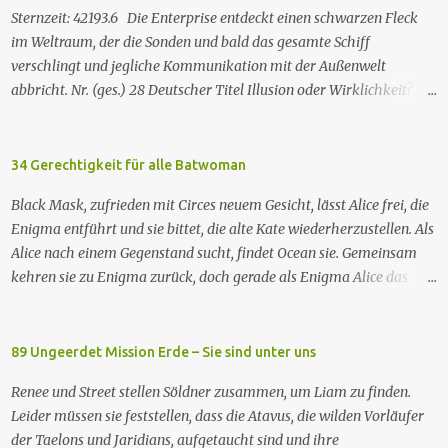
Hungersnöte eindämmen, Umweltprobleme lösen und Konflikte
Sternzeit: 42193.6 Die Enterprise entdeckt einen schwarzen Fleck
beenden können. Im Gegenzug verlangen sie, dass man sie auf der
im Weltraum, der die Sonden und bald das gesamte Schiff
Erde leben lässt. Doch eine Gruppe von Erdlingen, die an der
verschlingt und jegliche Kommunikation mit der Außenwelt
Freundlichkeit der Taelons zweifelt, organisiert eine
abbricht. Nr. (ges.) 28 Deutscher Titel Illusion oder Wirklichkeit?
Widerstandsbewegung, um ihre wahren Absichten zu entlarven.
Serie Raumschiff Enterprise – Das nächste Jahrhundert Staffel
Wir entdecken eine Verbindung zwischen den beiden Spezies und
Staffel 2 Nr. (St.) 2 Original­titel Where Silence Has Lease Regie
verstehen nach und nach, dass jede Spezies die...
Winrich Kolbe Buch Jack B. Sowards Erstaus­strahlung USA 26. Nov.
34 Gerechtigkeit für alle Batwoman
1988 Deutsch­sprachige Erstaus­strahlung (ZDF) 20. Apr. 1991
Black Mask, zufrieden mit Circes neuem Gesicht, lässt Alice frei, die
Deutschsprachige Erstausstrahlung der HD-restaurierten Fassung
Enigma entführt und sie bittet, die alte Kate wiederherzustellen. Als
im Pay-TV (Syfy) 17. Jan. 2013 Raumschiff Enterprise – Das nächste
Alice nach einem Gegenstand sucht, findet Ocean sie. Gemeinsam
Jahrhundert spielt im 24. Jahrhundert und erzählt von den
kehren sie zu Enigma zurück, doch gerade als Enigma Alice das
Missionen der Besatzung des Sternenflottenraumschiffs Enterprise-
Passwort verraten will, um Kates Hypnose zu brechen, tötet Ocean
D. Zu den Missionen gehören das Erforschen von fremden Kulturen
Enigma und sagt Alice, dass sie Kate besser nicht zurückhaben
und von Phänomenen im All, die Vermittlung und Schlichtung bei
wolle. Währenddessen nehmen zwei GCPd-Beamte Ryan und Luke
89 Ungeerdet Mission Erde – Sie sind unter uns
sozialen und interkulturellen Konflikten und die Hilfe bei
in einem Club fest. Als Sophie die gleichen weißen, rassistischen
technischen Problemen. Mitunter geht es au...
Renee und Street stellen Söldner zusammen, um Liam zu finden.
Polizisten zur Rede stellt, wird auch sie verhaftet. Die drei treffen
Leider müssen sie feststellen, dass die Atavus, die wilden Vorläufer
auf einen Gefangenen namens Eli. Imani besorgt sich einen Anwalt,
der Taelons und Jaridians, aufgetaucht sind und ihre
um sie rauszuholen. Inzwischen hat das neue Snakebite viele