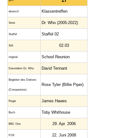
17
ges.
Klassentreffen
deutsch
Dr. Who (2005-2022)
Serie
Staffel 02
Staffel
02.03
Stfl.
School Reunion
original
David Tennant
Darstellern Dr. Who
Begleiter des Doktors
Rose Tyler (Billie Piper)
(Companions)
James Hawes
Regie
Toby Whithouse
Buch
29. Apr. 2006
BBC One
22. Juni 2008
FOX