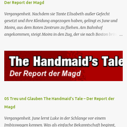
Der Report der Magd
wo Serena stolz die „Kinder von Gilead” vorstellt. June nutzt die
Gelegenheit, mit Castillo unter vier Augen zu sprechen, ...
Vergangenheit. Nachdem sie Tante Elisabeth außer Gefecht
gesetzt und ihre Kleidung angezogen haben, gelingt es June und
Moira, aus dem Roten Zentrum zu fliehen. Am Bahnhof
angekommen, steigt Moira in den Zug, der sie nach Boston bringen
wird, kann jedoch June nicht retten, die von den Wachen gefangen
genommen und zurück ins Rote Zentrum gebracht wird, wo Tante
Elisabeth sie mit der Peitsche bestraft. Gegenwart. June ist seit
dreizehn Tagen in ihrem Zimmer eingesperrt und entdeckt im
Kleiderschrank die Inschrift „Nolite te bastardes carborundorum”,
die wahrscheinlich von der Magd Difred hinterlassen wurde, die
vor ihr dort war. In Erwartung der Zeremonie bringt Serena June
zum Gynäkologen, der sich bereit erklärt, sie zu schwängern, da
Fred unfruchtbar ist und nur sie für eine ausbleibende
05 Treu und Glauben The Handmaid’s Tale – Der Report der
Schwangerschaft verantwortlich gemacht würde. June lehnt ab,
Magd
auch wenn dies das Scheitern der Zeremonie bedeutet. Während
des versprochenen Scrabble-Spiels fragt June Fred nach der
Vergangenheit. June lernt Luke in der Schlange vor einem
Bedeutung des lat...
Imbisswagen kennen. Was als einfache Bekanntschaft beginnt,